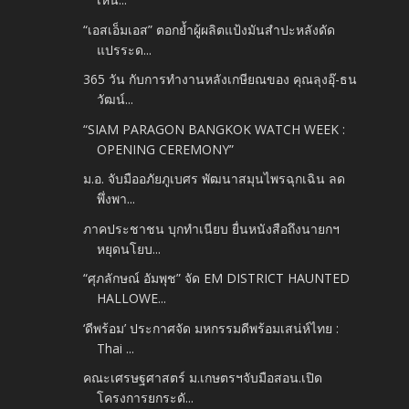
“เอสเอ็มเอส” ตอกย้ำผู้ผลิตแป้งมันสำปะหลังดัด
แปรระด...
365 วัน กับการทำงานหลังเกษียณของ คุณลุงอุ๊-ธน
วัฒน์...
“SIAM PARAGON BANGKOK WATCH WEEK :
OPENING CEREMONY”
ม.อ. จับมืออภัยภูเบศร พัฒนาสมุนไพรฉุกเฉิน ลด
พึ่งพา...
ภาคประชาชน บุกทำเนียบ ยื่นหนังสือถึงนายกฯ
หยุดนโยบ...
“ศุภลักษณ์ อัมพุช” จัด EM DISTRICT HAUNTED
HALLOWE...
‘ดีพร้อม’ ประกาศจัด มหกรรมดีพร้อมเสน่ห์ไทย :
Thai ...
คณะเศรษฐศาสตร์ ม.เกษตรฯจับมือสอน.เปิด
โครงการยกระดั...