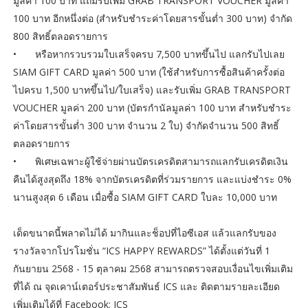
มูลค่า 100 บาท แถมรับเพิ่ม GRAB TRANSPORT VOUCHER มูลค่า
100 บาท อีกหนึ่งต่อ (สำหรับชำระค่าโดยสารขั้นต่ำ 300 บาท) จำกัด
800 สิทธิ์ตลอดรายการ
•
หรือหากรวบรวมใบเสร็จครบ 7,500 บาทขึ้นไป แลกรับไปเลย
SIAM GIFT CARD มูลค่า 500 บาท (ใช้สำหรับการซื้อสินค้าครั้งต่อ
ไปครบ 1,500 บาทขึ้นไป/ใบเสร็จ) และรับเพิ่ม GRAB TRANSPORT
VOUCHER มูลค่า 200 บาท (บัตรกำนัลมูลค่า 100 บาท สำหรับชำระ
ค่าโดยสารขั้นต่ำ 300 บาท จำนวน 2 ใบ) จำกัดจำนวน 500 สิทธิ์
ตลอดรายการ
•
พิเศษเฉพาะผู้ใช้จ่ายผ่านบัตรเครดิตสามารถแลกรับเครดิตเงิน
คืนได้สูงสุดถึง 18% จากบัตรเครดิตที่ร่วมรายการ และแบ่งชำระ 0%
นานสูงสุด 6 เดือน เมื่อซื้อ SIAM GIFT CARD ใบละ 10,000 บาท
เด็ดขนาดนี้พลาดไม่ได้ มากินและช็อปที่ไอซีเอส แล้วแลกรับของ
รางวัลจากโปรโมชั่น “ICS HAPPY REWARDS” ได้ตั้งแต่วันที่ 1
กันยายน 2568 - 15 ตุลาคม 2568 สามารถตรวจสอบเงื่อนไขเพิ่มเติม
ที่ได้ ณ จุดเคาน์เตอร์ประชาสัมพันธ์ ICS และ ติดตามรายละเอียด
เพิ่มเติมได้ที่ Facebook: ICS