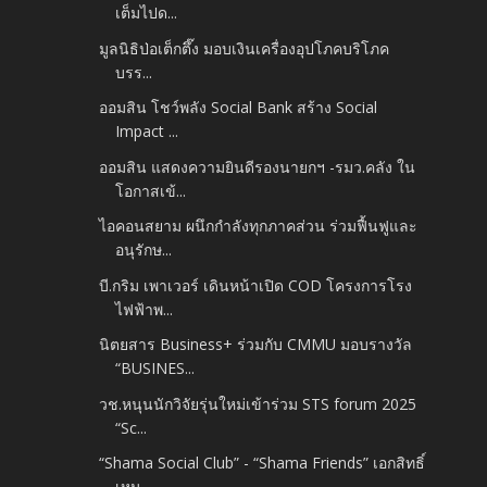
เต็มไปด...
มูลนิธิป่อเต็กตึ๊ง มอบเงินเครื่องอุปโภคบริโภค​
บรร...
ออมสิน โชว์พลัง Social Bank สร้าง Social
Impact ...
ออมสิน แสดงความยินดีรองนายกฯ -​รมว.คลัง ใน
โอกาสเข้...
ไอคอนสยาม ผนึกกำลังทุกภาคส่วน ร่วมฟื้นฟูและ
อนุรักษ...
บี.กริม เพาเวอร์ เดินหน้าเปิด COD โครงการโรง
ไฟฟ้าพ...
นิตยสาร Business+ ร่วมกับ CMMU มอบรางวัล​
“BUSINES...
วช.หนุนนักวิจัยรุ่นใหม่เข้าร่วม STS forum 2025
“Sc...
“Shama Social Club” - “Shama Friends” เอกสิทธิ์
เหน...