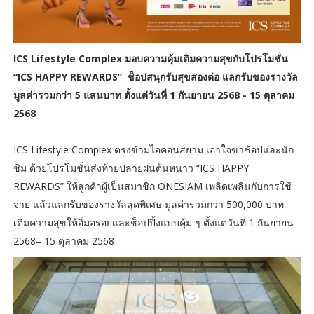
ICS Lifestyle Complex มอบความคุ้มเติมความสุขกับโปรโมชั่น
“ICS HAPPY REWARDS” ช็อปสนุกรับสุขสองต่อ แลกรับของรางวัล
มูลค่ารวมกว่า 5 แสนบาท​ ตั้งแต่วันที่ 1 กันยายน 2568 - 15 ตุลาคม
2568
ICS Lifestyle Complex ตรงข้ามไอคอนสยาม เอาใจขาช้อปและนัก
ชิม ด้วยโปรโมชั่นส่งท้ายปลายฝนต้นหนาว “ICS HAPPY
REWARDS” ให้ลูกค้าผู้เป็นสมาชิก ONESIAM เพลิดเพลินกับการใช้
จ่าย แล้วแลกรับของรางวัลสุดพิเศษ มูลค่ารวมกว่า 500,000 บาท
เติมความสุขให้อิ่มอร่อยและช็อปปิ้งแบบคุ้ม ๆ ตั้งแต่วันที่ 1 กันยายน
2568– 15 ตุลาคม 2568