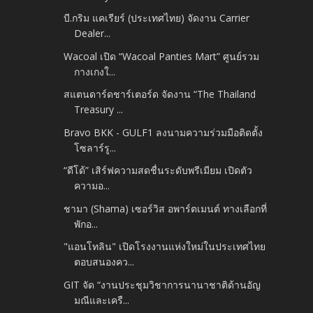
บี.กริม แคเรียร์ (ประเทศไทย) จัดงาน Carrier
Dealer...
Wacoal เปิด “Wacoal Panties Mart” ศูนย์รวม
กางเกงใ...
สแตนดาร์ดชาร์เตอร์ด จัดงาน “The Thailand
Treasury ...
Bravo BKK -​ GULF1 ลงนามความร่วมมือติดตั้ง
โซลาร์รู...
“ดีโด้” เสิร์ฟความสดชื่นระดับพรีเมียม เปิดตัว
ความอ...
ชามา (Shama) เซอร์วิส อพาร์ตเมนต์​ ทางเลือกที่
พักอ...
"แอนโทลิน" เปิดโรงงานแห่งใหม่ในประเทศไทย
ตอบสนองคว...
GIT จัด “งานประชุมวิชาการนานาชาติด้านอัญ
มณีและเครื...