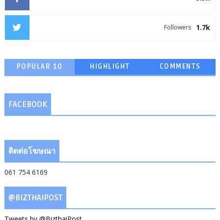
1.7k
Followers
POPULAR 10
HIGHLIGHT
COMMENTS
FACEBOOK
ติดต่อโฆษณา
061 754 6169
@BIZTHAIPOST
Tweets by @BizthaiPost