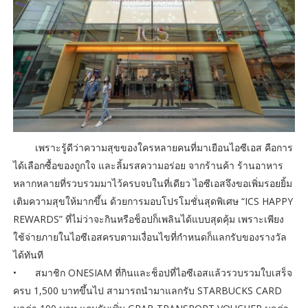
เพราะรู้ดีว่าความสุขของใครหลายคนที่มาเยือนไอซีเอส คือการ
ได้เลือกซื้อของถูกใจ และลิ้มรสความอร่อย จากร้านค้า ร้านอาหาร
หลากหลายที่รวบรวมมาไว้ครบจบในที่เดียว ไอซีเอสจึงขอเพิ่มรอยยิ้ม
เติมความสุขให้มากขึ้น ด้วยการมอบโปรโมชั่นสุดพิเศษ “ICS HAPPY
REWARDS” ที่ไม่ว่าจะกินหรือช็อปก็เพลินได้แบบสุดคุ้ม เพราะเพียง
ใช้จ่ายภายในไอซีเอสครบตามเงื่อนไขที่กำหนดก็แลกรับของรางวัล
ได้ทันที
•
สมาชิก ONESIAM ที่กินและช็อปที่ไอซีเอสแล้วรวบรวมใบเสร็จ
ครบ 1,500 บาทขึ้นไป สามารถนำมาแลกรับ STARBUCKS CARD