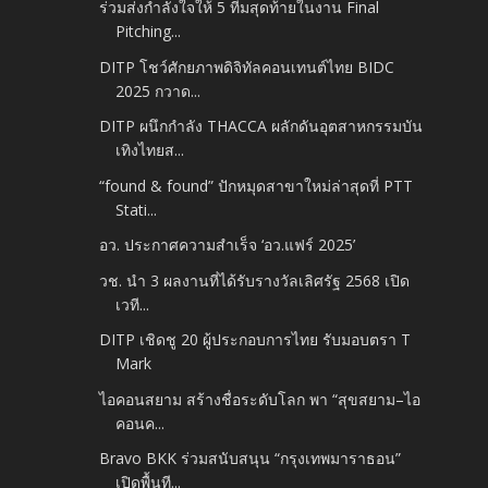
ร่วมส่งกำลังใจให้ 5 ทีมสุดท้ายในงาน Final
Pitching...
DITP โชว์ศักยภาพดิจิทัลคอนเทนต์ไทย BIDC
2025​ กวาด...
DITP ผนึกกำลัง THACCA ผลักดันอุตสาหกรรมบัน
เทิงไทยส...
“found & found” ปักหมุดสาขาใหม่ล่าสุดที่ PTT
Stati...
อว. ประกาศความสำเร็จ ‘อว.แฟร์ 2025’
วช. นำ 3 ผลงานที่ได้รับรางวัลเลิศรัฐ 2568 เปิด
เวที...
DITP เชิดชู 20 ผู้ประกอบการไทย รับมอบตรา T
Mark
ไอคอนสยาม สร้างชื่อระดับโลก​ พา “สุขสยาม–ไอ
คอนค...
Bravo BKK ร่วมสนับสนุน “กรุงเทพมาราธอน”
เปิดพื้นที...