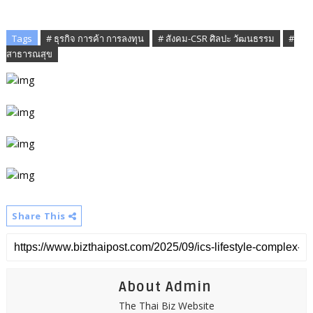
Tags
# ธุรกิจ การค้า การลงทุน
# สังคม-CSR ศิลปะ วัฒนธรรม
#
สาธารณสุข
Share This
About Admin
The Thai Biz Website