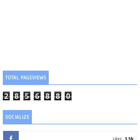
TOTAL PAGEVIEWS
2
8
5
6
8
8
0
SOCIALIZE
3.5k
Likes