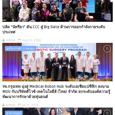
ปลัด “นัทรียา” ดัน CCC สู่ Big Data ด้านการออกกำลังกายระดับ
ประเทศ
Admin
Aug 02, 2026
ธุรกิจ การค้า การลงทุน
รพ.กรุงเทพ มุ่งสู่ Medical Robot Hub ระดับเอเชียแปซิฟิก ลงนาม
MOU กับบริษัทดีไวซ์ เทคโนโลยี่ส์ (ไทย) จำกัด ยกระดับองค์ความรู้
พัฒนาการรักษาด้วยหุ่นยนต์
Admin
Jul 31, 2026
สาธารณสุข