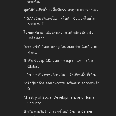
ขายหุ้น...
มูลนิธิป่อเต็กตึ๊ง ลงพื้นที่บรรเทาทุกข์ แจกจ่ายเคร...
“TSA” เปิดเวทีแห่งโอกาสให้นักเขียนบทไทยได้
ฉายแสง โ...
ไอคอนสยาม -​เมืองสุขสยาม ผนึกพันธมิตรขับ
เคลื่อนควา...
“มารุ จุฬา” อัดแคมเปญ “ลดเยอะ จ่ายน้อย” มอบ
ส่วน...
บี.กริม ร่วมมูลนิธิอมตะ- กรมอุทยานฯ -​องค์กร
Globa...
LifeDee เปิดตัวฟังก์ชันใหม่ แจ้งเตือนพื้นที่เสี่ยง...
"กรี" ผู้นำด้านอุตสาหกรรมเครื่องปรับอากาศที่เป็น
มิ...
Ministry of Social Development and Human
Security ...
บี.กริม แคเรียร์ (ประเทศไทย) จัดงาน Carrier