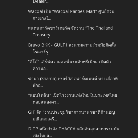
Dealer...
Wacoal เปิด “Wacoal Panties Mart” ศูนย์รวม
กางเกงใ...
สแตนดาร์ดชาร์เตอร์ด จัดงาน “The Thailand
Treasury ...
Bravo BKK -​ GULF1 ลงนามความร่วมมือติดตั้ง
โซลาร์รู...
“ดีโด้” เสิร์ฟความสดชื่นระดับพรีเมียม เปิดตัว
ความอ...
ชามา (Shama) เซอร์วิส อพาร์ตเมนต์​ ทางเลือกที่
พักอ...
"แอนโทลิน" เปิดโรงงานแห่งใหม่ในประเทศไทย
ตอบสนองคว...
GIT จัด “งานประชุมวิชาการนานาชาติด้านอัญ
มณีและเครื...
DITP ผนึกกำลัง THACCA ผลักดันอุตสาหกรรมบัน
เทิงไทยส...