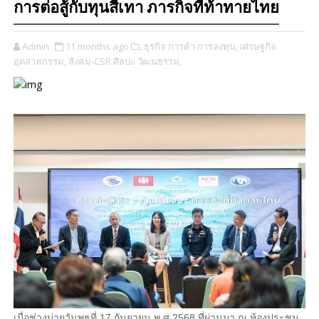
การต่อสู้กับทุนสีเทา ภารกิจที่ท้าทายไทย
Admin
11 months ago
​,
ธุรกิจ การค้า การลงทุน,
เศรษฐกิจ
อุตสาหกรรม,
สังคม-CSR ศิลปะ วัฒนธรรม,
เมื่อช่วงบ่ายวันพุธที่ 17 กันยายน พ.ศ.2568 ที่ผ่านมา ณ ห้องประชุม