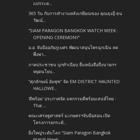
แปรระด...
365 วัน กับการทำงานหลังเกษียณของ คุณลุงอุ๊-ธน
วัฒน์...
“SIAM PARAGON BANGKOK WATCH WEEK :
OPENING CEREMONY”
ม.อ. จับมืออภัยภูเบศร พัฒนาสมุนไพรฉุกเฉิน ลด
พึ่งพา...
ภาคประชาชน บุกทำเนียบ ยื่นหนังสือถึงนายกฯ
หยุดนโยบ...
“ศุภลักษณ์ อัมพุช” จัด EM DISTRICT HAUNTED
HALLOWE...
‘ดีพร้อม’ ประกาศจัด มหกรรมดีพร้อมเสน่ห์ไทย :
Thai ...
คณะเศรษฐศาสตร์ ม.เกษตรฯจับมือสอน.เปิด
โครงการยกระดั...
ยิ่งใหญ่ระดับโลก “Siam Paragon Bangkok
Watch Week ...