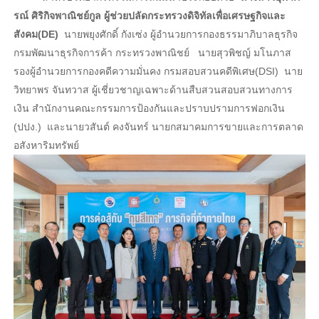
รณ์ ศิริกิจพาณิชย์กูล ผู้ช่วยปลัดกระทรวงดิจิทัลเพื่อเศรษฐกิจและ
สังคม(DE)
นายพยุงศักดิ์ กังเซ่ง ผู้อำนวยการกองธรรมาภิบาลธุรกิจ
กรมพัฒนาธุรกิจการค้า กระทรวงพาณิชย์ นายสุวพิชญ์ มโนภาส
รองผู้อำนวยการกองคดีความมั่นคง กรมสอบสวนคดีพิเศษ(DSI) นาย
วิทยาพร จันทวาส ผู้เชี่ยวชาญเฉพาะด้านสืบสวนสอบสวนทางการ
เงิน สำนักงานคณะกรรมการป้องกันและปราบปรามการฟอกเงิน
(ปปง.) และนายวสันต์ คงจันทร์ นายกสมาคมการขายและการตลาด
อสังหาริมทรัพย์