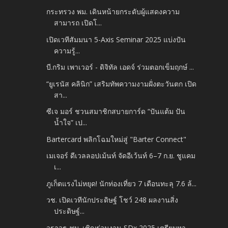
กระทรวง พม. เดินหน้ายกระดับผู้แสดงความ
สามารถ เปิดโ...
เปิดเวทีสัมมนา 5-Axis Seminar 2025 แบ่งปัน
ความรู้...
บี.กริม เพาเวอร์ -​ ดิจิทัล เอดจ์ ร่วมตอกเข็มฤกษ์ ...
“ยูเรนัส คลินิก” เสริมทัพความงามฝั่งตะวันตก เปิด
สา...
ซีเจ มอร์ ชวนสมาชิกสบายการ์ด “ปันแต้ม ปัน
น้ำใจ” เป...
Bartercard พลิกโฉมใหม่สู่ "Barter Connect"
เมเจอร์ ดีเวลลอปเม้นท์ จัดอีเว้นท์ 6–7 ก.ย. ชูแคม
เ...
ภูเก็ตแรงไม่หยุด! นักท่องเที่ยว 7 เดือนทะลุ 7.6 ล้...
วช. เปิดเวทีนักประดิษฐ์ โชว์ 248 ผลงานสิ่ง
ประดิษฐ์...
วราวุธ-พม. เชิญร่วมงาน SDx 2025 เตรียมหา