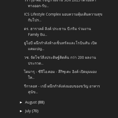
ทางออก-รับ...
ICS Lifestyle Complex มอบความคุ้มเติมความสุข
กับโปร...
ดร. ฮาราลด์ ลิงค์ ประธาน บี.กริม ร่วมงาน
Family Bu...
ยูโอบี ผนึกกำลังห้างเซ็นทรัลและโรบินสัน เปิด
แคมเปญ...
วช. จัดโชว์สิ่งประดิษฐ์คิดค้น กว่า 200 ผลงาน
ประกวด...
ไดมารุ - ซีจีโอ.คอม - สึกิซุเตะ อิงค์ เปิดมุมมอง
ให...
รีกาลอส -​ เรมี่ ผนึกกำลังส่งมอบของขวัญ อาหาร
สุนัข...
August
(88)
►
July
(70)
►