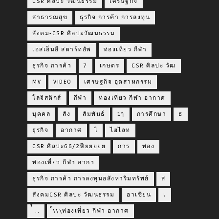
CSR ศิลปะ วัฒนธรรม
เศรษฐกิจ
สาธารณสุข
ธุรกิจ การค้า การลงทุน
สังคม-CSR ศิลปะวัฒนธรรม
เอสเอ็มอี สตาร์ทอัพ
ท่องเที่ยว กีฬา
ธุรกิจ การค้า
7
เกษตร
CSR ศิลปะ วัฒ
MV
VIDEO
เศรษฐกิจ อุตสาหกรรม
โลจิสติกส์
กีฬา
ท่องเที่ยว กีฬา อากาศ
บุคคล
สัง
สัมพันธ์
1ๅ
การศึกษา
ธ
ธุรกิจ
อากาศ
ไ
ไฮไลท
CSR ศิลปะ66/2ฟียยยยย
การ
ท่อง
ท่องเที่ยว กีฬา อากา
ธุรกิจ การค้า การลงทุนอสังหาริมทรัพย์
ส
สังคมCSR ศิลปะ วัฒนธรรม
อาเซียน
เ
่่ื​ ..
้\\\ท่องเที่ยว กีฬา อากาศ