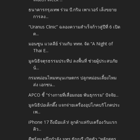
ธนาคารกรุงเทพ ร่วม บี.กริม เพาเวอร์ เล็งขยาย
การลง...
"Uranus Clinic” ฉลองความสำเร็จก้าวสู่ปีที่ 6 เปิด
ต...
มอนซูน แวลลีย์ ร่วมกับ ททท. จัด “A Night of
Thai E...
มูลนิธิจตุรธรรมประทีป ลงพื้นที่ ช่วยผู้ประสบภัย
น้...
กรมหม่อนไหมหนุนเกษตกร ปลูกหม่อนเลี้ยงไหม
ส่ง เอกชน...
APCO ชี้ “ร่างกายที่เสื่อมถอย พันธุกรรม” ปัจจัย...
มูลนิธิป่อเต็กตึ๊ง แจกจ่ายเครื่องอุปโภคบริโภคประ
เพ...
iPhone 17 ถึงมือแล้ว! ลูกค้าแห่รับเครื่องวันแรก
คิว...
ดีพร้อม ผนึกกำลัง มทร.ธัญบุรี เปิดตัว “หลักสูตร