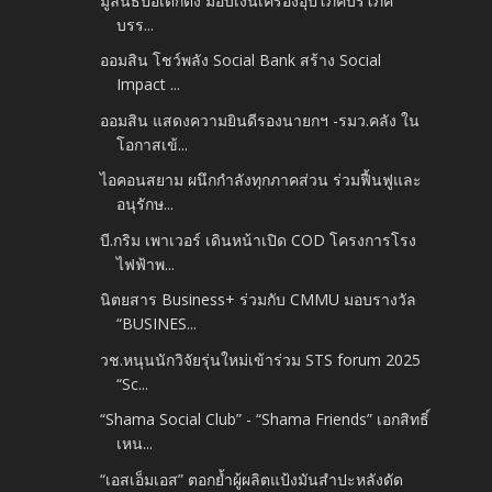
มูลนิธิป่อเต็กตึ๊ง มอบเงินเครื่องอุปโภคบริโภค​
บรร...
ออมสิน โชว์พลัง Social Bank สร้าง Social
Impact ...
ออมสิน แสดงความยินดีรองนายกฯ -​รมว.คลัง ใน
โอกาสเข้...
ไอคอนสยาม ผนึกกำลังทุกภาคส่วน ร่วมฟื้นฟูและ
อนุรักษ...
บี.กริม เพาเวอร์ เดินหน้าเปิด COD โครงการโรง
ไฟฟ้าพ...
นิตยสาร Business+ ร่วมกับ CMMU มอบรางวัล​
“BUSINES...
วช.หนุนนักวิจัยรุ่นใหม่เข้าร่วม STS forum 2025
“Sc...
“Shama Social Club” - “Shama Friends” เอกสิทธิ์
เหน...
“เอสเอ็มเอส” ตอกย้ำผู้ผลิตแป้งมันสำปะหลังดัด