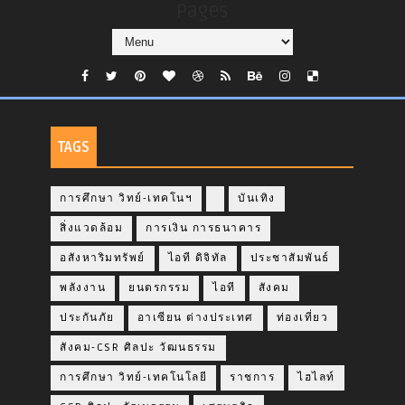
Pages
TAGS
การศึกษา วิทย์-เทคโนฯ
บันเทิง
สิ่งแวดล้อม
การเงิน การธนาคาร
อสังหาริมทรัพย์
ไอที ดิจิทัล
ประชาสัมพันธ์
พลังงาน
ยนตรกรรม
ไอที
สังคม
ประกันภัย
อาเซียน ต่างประเทศ
ท่องเที่ยว
สังคม-CSR ศิลปะ วัฒนธรรม
การศึกษา วิทย์-เทคโนโลยี
ราชการ
ไฮไลท์