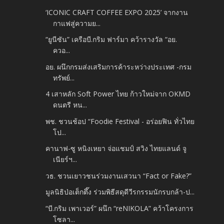
‘ICONIC CRAFT COFFEE EXPO 2025’ จากงาน
กาแฟสู่ความย...
“ยูนีซัน” เครือบี.กริม ฟาร์มา คว้ารางวัล “อย.
ควอ...
อย. ผนึกกรมส่งเสริมการค้าระหว่างประเทศ -​กรม
ทรัพย์...
4 เสาหลัก Soft Power ไทย ก้าวใหม่จาก OKMD
ดนตรี หน...
พช. ชวนช้อป “Foodie Festival - อร่อยฟิน ทั่วไทย
โป...
คานาฟ-ซู หนิงเหยา จ่อแชมป์ สวิง ไทยแลนด์ จู
เนียร์ฯ...
วธ. ชวนเยาวชนร่วมงานเสวนา “Fact or Fake?”
มูลนิธิป่อเต็กตึ๊ง ร่วมพิธีสดุดีวีรกรรมนักรบกล้า-ป...
“บี.กริม เพาเวอร์” ผนึก “reNIKOLA” คว้าโครงการ
โซลา...