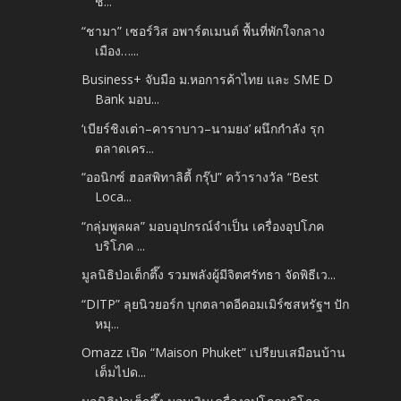
ช...
“ชามา” เซอร์วิส อพาร์ตเมนต์ พื้นที่พักใจกลาง
เมือง…...
Business+ จับมือ ม.หอการค้าไทย และ SME D
Bank​ มอบ...
‘เบียร์ชิงเต่า–คาราบาว–นามยง’ ผนึกกำลัง รุก
ตลาดเคร...
“ออนิกซ์ ฮอสพิทาลิตี้ กรุ๊ป” คว้ารางวัล “Best
Loca...
“กลุ่มพูลผล” มอบอุปกรณ์จำเป็น เครื่องอุปโภค
บริโภค ...
มูลนิธิป่อเต็กตึ๊ง รวมพลังผู้มีจิตศรัทธา จัดพิธีเว...
“DITP” ลุยนิวยอร์ก บุกตลาดอีคอมเมิร์ซสหรัฐฯ ปัก
หมุ...
Omazz เปิด “Maison Phuket” เปรียบเสมือนบ้าน
เต็มไปด...