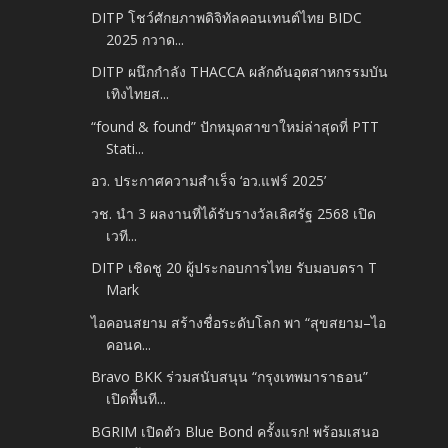
DITP โชว์ศักยภาพดิจิทัลคอนเทนต์ไทย BIDC
2025​ กวาด...
DITP ผนึกกำลัง THACCA ผลักดันอุตสาหกรรมบัน
เทิงไทยส...
“found & found” ปักหมุดสาขาใหม่ล่าสุดที่ PTT
Stati...
อว. ประกาศความสำเร็จ ‘อว.แฟร์ 2025’
วช. นำ 3 ผลงานที่ได้รับรางวัลเลิศรัฐ 2568 เปิด
เวที...
DITP เชิดชู 20 ผู้ประกอบการไทย รับมอบตรา T
Mark
ไอคอนสยาม สร้างชื่อระดับโลก​ พา “สุขสยาม–ไอ
คอนค...
Bravo BKK ร่วมสนับสนุน “กรุงเทพมาราธอน”
เปิดพื้นที...
BGRIM เปิดตัว Blue Bond ครั้งแรก! พร้อมเสนอ