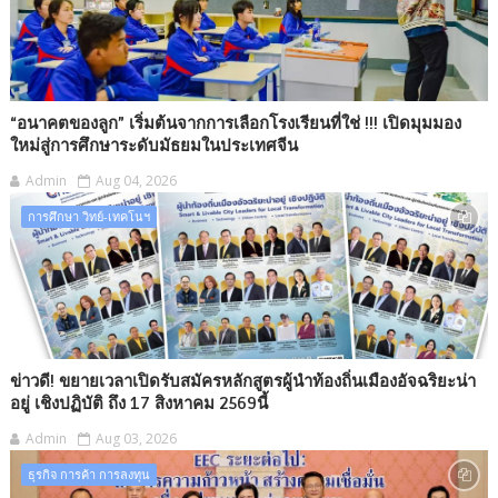
“อนาคตของลูก” เริ่มต้นจากการเลือกโรงเรียนที่ใช่ !!! เปิดมุมมอง
ใหม่สู่การศึกษาระดับมัธยมในประเทศจีน
Admin
Aug 04, 2026
การศึกษา วิทย์-เทคโนฯ
ข่าวดี! ขยายเวลาเปิดรับสมัครหลักสูตรผู้นำท้องถิ่นเมืองอัจฉริยะน่า
อยู่ เชิงปฏิบัติ ถึง 17 สิงหาคม 2569นี้
Admin
Aug 03, 2026
ธุรกิจ การค้า การลงทุน​