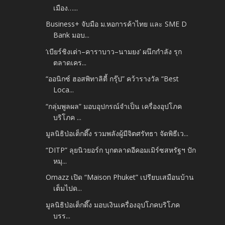
เมือง…...
Business+ จับมือ ม.หอการค้าไทย และ SME D
Bank​ มอบ...
‘เบียร์ชิงเต่า–คาราบาว–นามยง’ ผนึกกำลัง รุก
ตลาดเคร...
“ออนิกซ์ ฮอสพิทาลิตี้ กรุ๊ป” คว้ารางวัล “Best
Loca...
“กลุ่มพูลผล” มอบอุปกรณ์จำเป็น เครื่องอุปโภค
บริโภค ...
มูลนิธิป่อเต็กตึ๊ง รวมพลังผู้มีจิตศรัทธา จัดพิธีเว...
“DITP” ลุยนิวยอร์ก บุกตลาดอีคอมเมิร์ซสหรัฐฯ ปัก
หมุ...
Omazz เปิด “Maison Phuket” เปรียบเสมือนบ้าน
เต็มไปด...
มูลนิธิป่อเต็กตึ๊ง มอบเงินเครื่องอุปโภคบริโภค​
บรร...