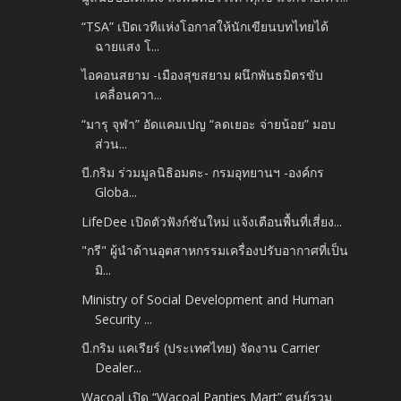
“TSA” เปิดเวทีแห่งโอกาสให้นักเขียนบทไทยได้
ฉายแสง โ...
ไอคอนสยาม -​เมืองสุขสยาม ผนึกพันธมิตรขับ
เคลื่อนควา...
“มารุ จุฬา” อัดแคมเปญ “ลดเยอะ จ่ายน้อย” มอบ
ส่วน...
บี.กริม ร่วมมูลนิธิอมตะ- กรมอุทยานฯ -​องค์กร
Globa...
LifeDee เปิดตัวฟังก์ชันใหม่ แจ้งเตือนพื้นที่เสี่ยง...
"กรี" ผู้นำด้านอุตสาหกรรมเครื่องปรับอากาศที่เป็น
มิ...
Ministry of Social Development and Human
Security ...
บี.กริม แคเรียร์ (ประเทศไทย) จัดงาน Carrier
Dealer...
Wacoal เปิด “Wacoal Panties Mart” ศูนย์รวม