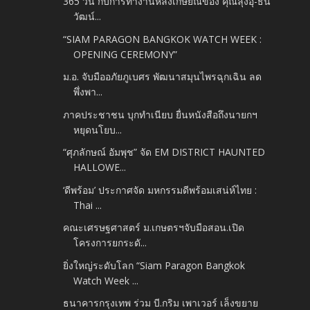
365 วัน กับการทำงานหลังเกษียณของ คุณลุงอุ๊-ธน
วัฒน์...
“SIAM PARAGON BANGKOK WATCH WEEK :
OPENING CEREMONY”
ม.อ. จับมืออภัยภูเบศร พัฒนาสมุนไพรฉุกเฉิน ลด
พึ่งพา...
ภาคประชาชน บุกทำเนียบ ยื่นหนังสือถึงนายกฯ
หยุดนโยบ...
“ศุภลักษณ์ อัมพุช” จัด EM DISTRICT HAUNTED
HALLOWE...
‘ดีพร้อม’ ประกาศจัด มหกรรมดีพร้อมเสน่ห์ไทย :
Thai ...
คณะเศรษฐศาสตร์ ม.เกษตรฯจับมือสอน.เปิด
โครงการยกระดั...
ยิ่งใหญ่ระดับโลก “Siam Paragon Bangkok
Watch Week ...
ธนาคารกรุงเทพ ร่วม บี.กริม เพาเวอร์ เล็งขยาย