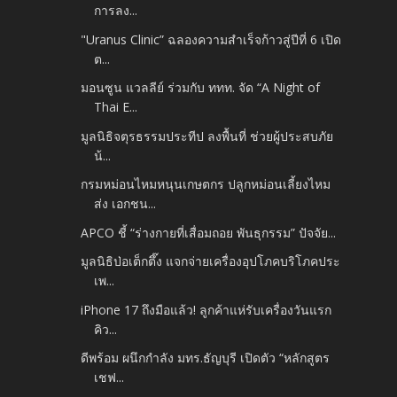
การลง...
"Uranus Clinic” ฉลองความสำเร็จก้าวสู่ปีที่ 6 เปิด
ต...
มอนซูน แวลลีย์ ร่วมกับ ททท. จัด “A Night of
Thai E...
มูลนิธิจตุรธรรมประทีป ลงพื้นที่ ช่วยผู้ประสบภัย
น้...
กรมหม่อนไหมหนุนเกษตกร ปลูกหม่อนเลี้ยงไหม
ส่ง เอกชน...
APCO ชี้ “ร่างกายที่เสื่อมถอย พันธุกรรม” ปัจจัย...
มูลนิธิป่อเต็กตึ๊ง แจกจ่ายเครื่องอุปโภคบริโภคประ
เพ...
iPhone 17 ถึงมือแล้ว! ลูกค้าแห่รับเครื่องวันแรก
คิว...
ดีพร้อม ผนึกกำลัง มทร.ธัญบุรี เปิดตัว “หลักสูตร
เชฟ...