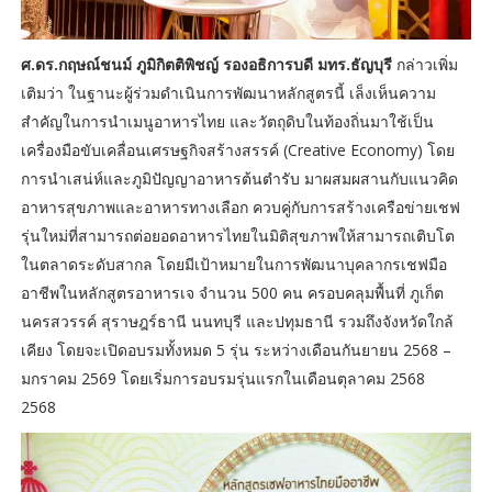
ศ.ดร.กฤษณ์ชนม์ ภูมิกิตติพิชญ์ รองอธิการบดี มทร.ธัญบุรี
กล่าวเพิ่ม
เติมว่า ในฐานะผู้ร่วมดำเนินการพัฒนาหลักสูตรนี้ เล็งเห็นความ
สำคัญในการนำเมนูอาหารไทย และวัตถุดิบในท้องถิ่นมาใช้เป็น
เครื่องมือขับเคลื่อนเศรษฐกิจสร้างสรรค์ (Creative Economy) โดย
การนำเสน่ห์และภูมิปัญญาอาหารต้นตำรับ มาผสมผสานกับแนวคิด
อาหารสุขภาพและอาหารทางเลือก ควบคู่กับการสร้างเครือข่ายเชฟ
รุ่นใหม่ที่สามารถต่อยอดอาหารไทยในมิติสุขภาพให้สามารถเติบโต
ในตลาดระดับสากล โดยมีเป้าหมายในการพัฒนาบุคลากรเชฟมือ
อาชีพในหลักสูตรอาหารเจ จำนวน 500 คน ครอบคลุมพื้นที่ ภูเก็ต
นครสวรรค์ สุราษฎร์ธานี นนทบุรี และปทุมธานี รวมถึงจังหวัดใกล้
เคียง โดยจะเปิดอบรมทั้งหมด 5 รุ่น ระหว่างเดือนกันยายน 2568 –
มกราคม 2569 โดยเริ่มการอบรมรุ่นแรกในเดือนตุลาคม 2568
2568