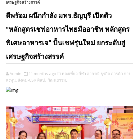
เศรษฐกิจสร้างสรรค์
ดีพร้อม ผนึกกำลัง มทร.ธัญบุรี เปิดตัว
“หลักสูตรเชฟอาหารไทยมืออาชีพ หลักสูตร
พิเศษอาหารเจ” ปั้นเชฟรุ่นใหม่ ยกระดับสู่
เศรษฐกิจสร้างสรรค์
Admin
11 months ago
ท่องเที่ยว กีฬา อากาศ,
ธุรกิจ การค้า การ
ลงทุน,
สังคม-CSR ศิลปะ วัฒนธรรม,