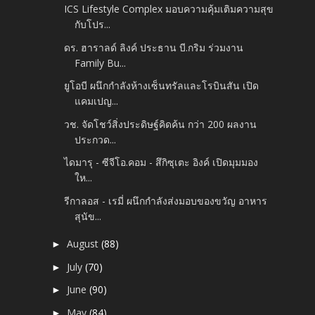
ICS Lifestyle Complex มอบความคุ้มเติมความสุข
กับโปร...
ดร. ฮาราลด์ ลิงค์ ประธาน บี.กริม ร่วมงาน
Family Bu...
ยูโอบี ผนึกกำลังห้างเซ็นทรัลและโรบินสัน เปิด
แคมเปญ...
วช. จัดโชว์สิ่งประดิษฐ์คิดค้น กว่า 200 ผลงาน
ประกวด...
ไดมารุ - ซีจีโอ.คอม - สึกิซุเตะ อิงค์ เปิดมุมมอง
ให...
รีกาลอส -​ เรมี่ ผนึกกำลังส่งมอบของขวัญ อาหาร
สุนัข...
August
(88)
►
July
(70)
►
June
(90)
►
May
(84)
►