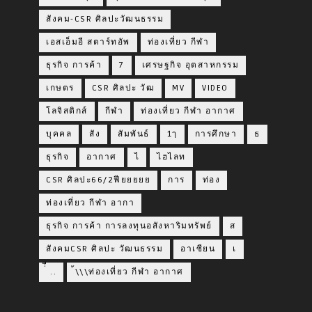
สังคม-CSR ศิลปะวัฒนธรรม
เอสเอ็มอี สตาร์ทอัพ
ท่องเที่ยว กีฬา
ธุรกิจ การค้า
7
เศรษฐกิจ อุตสาหกรรม
เกษตร
CSR ศิลปะ วัฒ
MV
VIDEO
โลจิสติกส์
กีฬา
ท่องเที่ยว กีฬา อากาศ
บุคคล
สัง
สัมพันธ์
1ๅ
การศึกษา
ธ
ธุรกิจ
อากาศ
ไ
ไฮไลท
CSR ศิลปะ66/2ฟียยยยย
การ
ท่อง
ท่องเที่ยว กีฬา อากา
ธุรกิจ การค้า การลงทุนอสังหาริมทรัพย์
ส
สังคมCSR ศิลปะ วัฒนธรรม
อาเซียน
เ
่่ื​ ..
้\\\ท่องเที่ยว กีฬา อากาศ