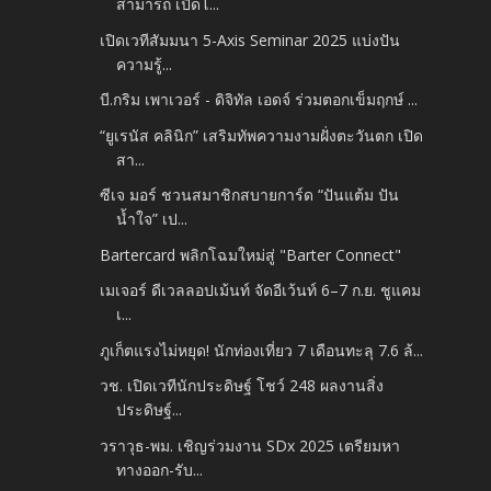
สามารถ เปิดโ...
เปิดเวทีสัมมนา 5-Axis Seminar 2025 แบ่งปัน
ความรู้...
บี.กริม เพาเวอร์ -​ ดิจิทัล เอดจ์ ร่วมตอกเข็มฤกษ์ ...
“ยูเรนัส คลินิก” เสริมทัพความงามฝั่งตะวันตก เปิด
สา...
ซีเจ มอร์ ชวนสมาชิกสบายการ์ด “ปันแต้ม ปัน
น้ำใจ” เป...
Bartercard พลิกโฉมใหม่สู่ "Barter Connect"
เมเจอร์ ดีเวลลอปเม้นท์ จัดอีเว้นท์ 6–7 ก.ย. ชูแคม
เ...
ภูเก็ตแรงไม่หยุด! นักท่องเที่ยว 7 เดือนทะลุ 7.6 ล้...
วช. เปิดเวทีนักประดิษฐ์ โชว์ 248 ผลงานสิ่ง
ประดิษฐ์...
วราวุธ-พม. เชิญร่วมงาน SDx 2025 เตรียมหา
ทางออก-รับ...