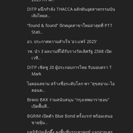
DITP ผนึกกำลัง THACCA ผลักดันอุตสาหกรรมบัน
เทิงไทยส...
“found & found” ปักหมุดสาขาใหม่ล่าสุดที่ PTT
Stati...
อว. ประกาศความสำเร็จ ‘อว.แฟร์ 2025’
วช. นำ 3 ผลงานที่ได้รับรางวัลเลิศรัฐ 2568 เปิด
เวที...
DITP เชิดชู 20 ผู้ประกอบการไทย รับมอบตรา T
Mark
ไอคอนสยาม สร้างชื่อระดับโลก​ พา “สุขสยาม–ไอ
คอนค...
Bravo BKK ร่วมสนับสนุน “กรุงเทพมาราธอน”
เปิดพื้นที...
BGRIM เปิดตัว Blue Bond ครั้งแรก! พร้อมเสนอ
ขายหุ้น...
มูลนิธิป่อเต็กตึ๊ง ลงพื้นที่บรรเทาทุกข์ แจกจ่ายเคร...