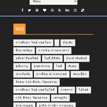
TAGS
การศึกษา วิทย์-เทคโนฯ
บันเทิง
สิ่งแวดล้อม
การเงิน การธนาคาร
อสังหาริมทรัพย์
ไอที ดิจิทัล
ประชาสัมพันธ์
พลังงาน
ยนตรกรรม
ไอที
สังคม
ประกันภัย
อาเซียน ต่างประเทศ
ท่องเที่ยว
สังคม-CSR ศิลปะ วัฒนธรรม
การศึกษา วิทย์-เทคโนโลยี
ราชการ
ไฮไลท์
CSR ศิลปะ วัฒนธรรม
เศรษฐกิจ
สาธารณสุข
ธุรกิจ การค้า การลงทุน