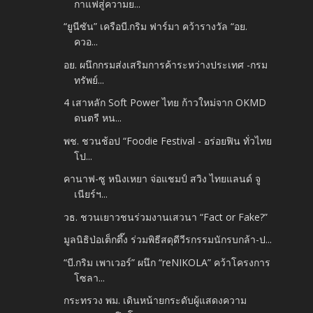
กาแฟสู่ความย...
“ยูนีซัน” เครือบี.กริม ฟาร์มา คว้ารางวัล “อย.
ควอ...
อย. ผนึกกรมส่งเสริมการค้าระหว่างประเทศ -​กรม
ทรัพย์...
4 เสาหลัก Soft Power ไทย ก้าวใหม่จาก OKMD
ดนตรี หน...
พช. ชวนช้อป “Foodie Festival - อร่อยฟิน ทั่วไทย
โป...
คานาฟ-ซู หนิงเหยา จ่อแชมป์ สวิง ไทยแลนด์ จู
เนียร์ฯ...
วธ. ชวนเยาวชนร่วมงานเสวนา “Fact or Fake?”
มูลนิธิป่อเต็กตึ๊ง ร่วมพิธีสดุดีวีรกรรมนักรบกล้า-ป...
“บี.กริม เพาเวอร์” ผนึก “reNIKOLA” คว้าโครงการ
โซลา...
กระทรวง พม. เดินหน้ายกระดับผู้แสดงความ