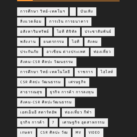
การศึกษา วิทย์-เทคโนฯ
บันเทิง
สิ่งแวดล้อม
การเงิน การธนาคาร
อสังหาริมทรัพย์
ไอที ดิจิทัล
ประชาสัมพันธ์
พลังงาน
ยนตรกรรม
ไอที
สังคม
ประกันภัย
อาเซียน ต่างประเทศ
ท่องเที่ยว
สังคม-CSR ศิลปะ วัฒนธรรม
การศึกษา วิทย์-เทคโนโลยี
ราชการ
ไฮไลท์
CSR ศิลปะ วัฒนธรรม
เศรษฐกิจ
สาธารณสุข
ธุรกิจ การค้า การลงทุน
สังคม-CSR ศิลปะวัฒนธรรม
เอสเอ็มอี สตาร์ทอัพ
ท่องเที่ยว กีฬา
ธุรกิจ การค้า
7
เศรษฐกิจ อุตสาหกรรม
เกษตร
CSR ศิลปะ วัฒ
MV
VIDEO