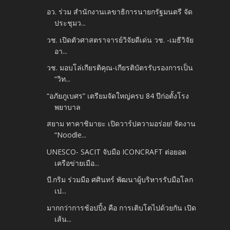
อว. ร่วม สํานักงานเลขาธิการนายกรัฐมนตรี จัด
ประชุมว...
วช. เปิดตัวศาสตราจารย์วิจัยดีเด่น วช. -เมธีวิจัย
อา...
วช. มอบโล่เกียรติคุณ-เกียรติบัตรรับรองการเป็น
“วิท...
“อภัยภูเบศร” เตรียมจัดใหญ่ครบ 84 ปีก่อตั้งโรง
พยาบาล
สยาม ทาคาชิมายะ เปิดวาร์ปความอร่อย! จัดงาน
“Noodle...
UNESCO- SACIT จับมือ ICONCRAFT ต่อยอด
เครือข่ายเมือ...
บี.​กริม ร่วมมือ ศศินทร์ พัฒนาผู้บริหารรับมือโลก
เป...
มากกว่าการช้อปปิ้ง คือ การเติบโตไปด้วยกัน เปิด
เส้น...