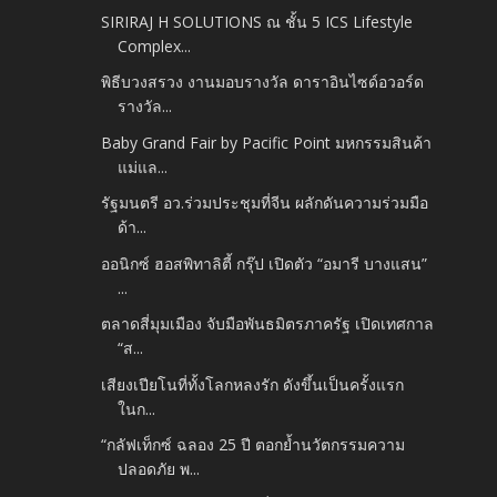
SIRIRAJ H SOLUTIONS ณ ชั้น 5 ICS Lifestyle
Complex...
พิธีบวงสรวง​ งานมอบรางวัล ดาราอินไซด์อวอร์ด
รางวัล...
Baby Grand Fair by Pacific Point มหกรรมสินค้า
แม่แล...
รัฐมนตรี อว.ร่วมประชุมที่จีน ผลักดันความร่วมมือ
ด้า...
ออนิกซ์ ฮอสพิทาลิตี้ กรุ๊ป เปิดตัว “อมารี บางแสน”
...
ตลาดสี่มุมเมือง จับมือพันธมิตรภาครัฐ เปิดเทศกาล
“ส...
เสียงเปียโนที่ทั้งโลกหลงรัก ดังขึ้นเป็นครั้งแรก
ในก...
“กลัฟเท็กซ์ ฉลอง 25 ปี ตอกย้ำนวัตกรรมความ
ปลอดภัย พ...