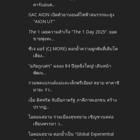
คาร์บอนต...
GAC AION เปิดตัวยานยนต์ไฟฟ้าสมรรถนะสูง
"AION UT"
The 1 เผยความสำเร็จ “The 1 Day 2025”. ยอด
ขายพุ่งทะ...
ซีเจ มอร์ (CJ MORE) ตอกย้ำความผูกพันที่เติบโต
เคียง...
“อภัยภูเบศร” ฉลอง 84 ปีสุดยิ่งใหญ่! เดินหน้า
พัฒน...
รวมพลแบรนด์แม่และเด็กพรีเมียม! สยาม ทาคาชิ
มายะ ร่ว...
เอ็ม ดิสทริค จับมือภาครัฐ​ ภาคีภาคเอกชน สร้าง
ปรากฏ...
ไอคอนสยาม ร่วมเมืองสุขสยาม เชิญชวนหล่อ
เทียนพรรษา ว...
ไอคอนสยาม ตอกย้ำเป็น “Global Experiential