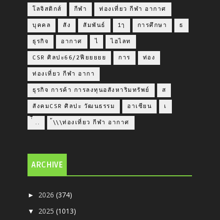
โลจิสติกส์
กีฬา
ท่องเที่ยว กีฬา อากาศ
บุคคล
สัง
สัมพันธ์
1ๅ
การศึกษา
ธ
ธุรกิจ
อากาศ
ไ
ไฮไลท
CSR ศิลปะ66/2ฟียยยยย
การ
ท่อง
ท่องเที่ยว กีฬา อากา
ธุรกิจ การค้า การลงทุนอสังหาริมทรัพย์
ส
สังคมCSR ศิลปะ วัฒนธรรม
อาเซียน
เ
่่ื​ ..
้\\\ท่องเที่ยว กีฬา อากาศ
ARCHIVE
2026
(374)
►
2025
(1013)
▼