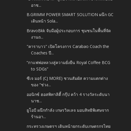
อาช...
B.GRIMM POWER SMART SOLUTION ผนึก GC
เดินหน้า Sola...
BravoBkk จับมือผู้ประกอบการ​ ชุมชนในพื้นที่จัด
งานถ...
"คาราบาว" เปิดโครงการ Carabao Coach the
Coaches ปี...
“กาแฟพ่อหลวงสู่ความยั่งยืน Royal Coffee BCG
to SDGs”
ซีเจ มอร์ (CJ MORE) ชวนสัมผัส ความแตกต่าง
ของ “ช่วง...
ออนิกซ์ ฮอสพิทาลิตี้ กรุ๊ป คว้า 4 รางวัลระดับนา
นาช...
ยูโอบี ผนึกกำลัง เกษรวิลเลจ มอบสิทธิพิเศษจาก
ร้านอา...
กระทรวงเกษตรฯ เดินหน้ายกระดับเกษตรกรไทย