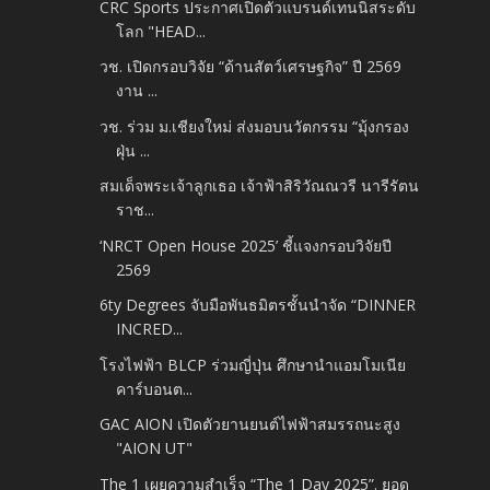
CRC Sports ประกาศเปิดตัวแบรนด์เทนนิสระดับ
โลก "HEAD...
วช. เปิดกรอบวิจัย “ด้านสัตว์เศรษฐกิจ” ปี 2569
งาน ...
วช. ร่วม ม.เชียงใหม่ ส่งมอบนวัตกรรม “มุ้งกรอง
ฝุ่น ...
สมเด็จพระเจ้าลูกเธอ เจ้าฟ้าสิริวัณณวรี นารีรัตน
ราช...
‘NRCT Open House 2025’ ชี้แจงกรอบวิจัยปี
2569
6ty Degrees จับมือพันธมิตรชั้นนำจัด “DINNER
INCRED...
โรงไฟฟ้า BLCP ร่วมญี่ปุ่น ศึกษานำแอมโมเนีย
คาร์บอนต...
GAC AION เปิดตัวยานยนต์ไฟฟ้าสมรรถนะสูง
"AION UT"
The 1 เผยความสำเร็จ “The 1 Day 2025”. ยอด