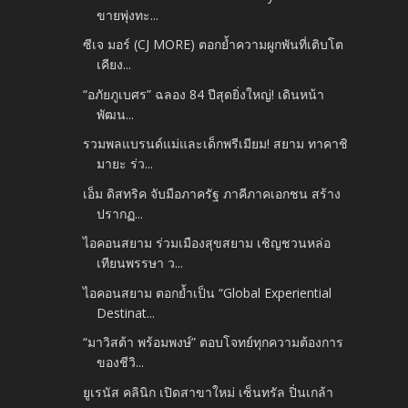
ขายพุ่งทะ...
ซีเจ มอร์ (CJ MORE) ตอกย้ำความผูกพันที่เติบโต
เคียง...
“อภัยภูเบศร” ฉลอง 84 ปีสุดยิ่งใหญ่! เดินหน้า
พัฒน...
รวมพลแบรนด์แม่และเด็กพรีเมียม! สยาม ทาคาชิ
มายะ ร่ว...
เอ็ม ดิสทริค จับมือภาครัฐ​ ภาคีภาคเอกชน สร้าง
ปรากฏ...
ไอคอนสยาม ร่วมเมืองสุขสยาม เชิญชวนหล่อ
เทียนพรรษา ว...
ไอคอนสยาม ตอกย้ำเป็น “Global Experiential
Destinat...
“มาวิสต้า พร้อมพงษ์” ตอบโจทย์ทุกความต้องการ
ของชีวิ...
ยูเรนัส คลินิก เปิดสาขาใหม่ เซ็นทรัล ปิ่นเกล้า