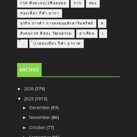
CSR ศิลปะ66/2ฟียยยยย
การ
ท่อง
ท่องเที่ยว กีฬา อากา
ธุรกิจ การค้า การลงทุนอสังหาริมทรัพย์
ส
สังคมCSR ศิลปะ วัฒนธรรม
อาเซียน
เ
่่ื​ ..
้\\\ท่องเที่ยว กีฬา อากาศ
ARCHIVE
2026
(374)
►
2025
(1013)
▼
December
(93)
►
November
(86)
►
October
(77)
►