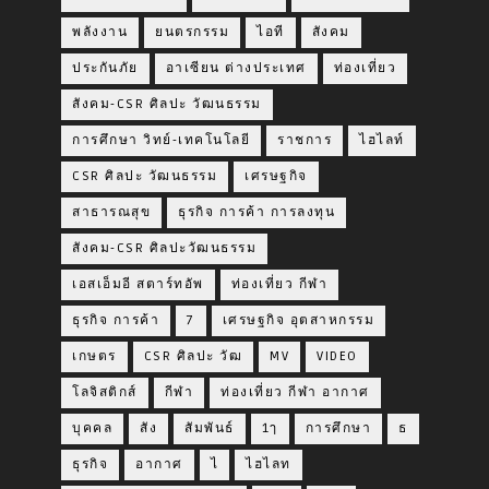
พลังงาน
ยนตรกรรม
ไอที
สังคม
ประกันภัย
อาเซียน ต่างประเทศ
ท่องเที่ยว
สังคม-CSR ศิลปะ วัฒนธรรม
การศึกษา วิทย์-เทคโนโลยี
ราชการ
ไฮไลท์
CSR ศิลปะ วัฒนธรรม
เศรษฐกิจ
สาธารณสุข
ธุรกิจ การค้า การลงทุน
สังคม-CSR ศิลปะวัฒนธรรม
เอสเอ็มอี สตาร์ทอัพ
ท่องเที่ยว กีฬา
ธุรกิจ การค้า
7
เศรษฐกิจ อุตสาหกรรม
เกษตร
CSR ศิลปะ วัฒ
MV
VIDEO
โลจิสติกส์
กีฬา
ท่องเที่ยว กีฬา อากาศ
บุคคล
สัง
สัมพันธ์
1ๅ
การศึกษา
ธ
ธุรกิจ
อากาศ
ไ
ไฮไลท