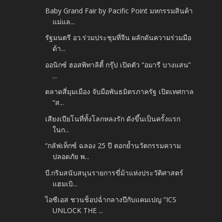
Baby Grand Fair by Pacific Point มหกรรมสินค้า
แม่แล...
รัฐมนตรี อว.ร่วมประชุมที่จีน ผลักดันความร่วมมือ
ด้า...
ออนิกซ์ ฮอสพิทาลิตี้ กรุ๊ป เปิดตัว “อมารี บางแสน”
...
ตลาดสี่มุมเมือง จับมือพันธมิตรภาครัฐ เปิดเทศกาล
“ส...
เสียงเปียโนที่ทั้งโลกหลงรัก ดังขึ้นเป็นครั้งแรก
ในก...
“กลัฟเท็กซ์ ฉลอง 25 ปี ตอกย้ำนวัตกรรมความ
ปลอดภัย พ...
บี.กริมสนับสนุนรายการขี่ม้าแห่งประวัติศาสตร์
แฮมเบิ...
ไอซีเอส ชวนช็อปฉ่ำกลางปีกับแคมเปญ “ICS
UNLOCK THE ...