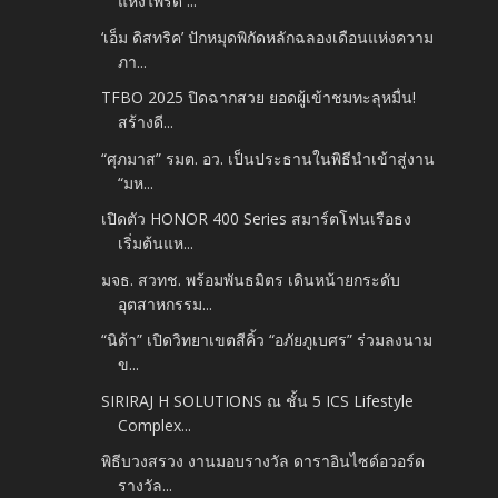
แห่งไพรด์ ...
‘เอ็ม ดิสทริค’ ปักหมุดพิกัดหลักฉลองเดือนแห่งความ
ภา...
TFBO 2025 ปิดฉากสวย ยอดผู้เข้าชมทะลุหมื่น!
สร้างดี...
“ศุภมาส” รมต. อว. เป็นประธานในพิธีนำเข้าสู่งาน
“มห...
เปิดตัว HONOR 400 Series สมาร์ตโฟนเรือธง
เริ่มต้นแห...
มจธ. สวทช. พร้อมพันธมิตร เดินหน้ายกระดับ
อุตสาหกรรม...
“นิด้า” เปิดวิทยาเขตสีคิ้ว “อภัยภูเบศร” ร่วมลงนาม
ข...
SIRIRAJ H SOLUTIONS ณ ชั้น 5 ICS Lifestyle
Complex...
พิธีบวงสรวง​ งานมอบรางวัล ดาราอินไซด์อวอร์ด
รางวัล...