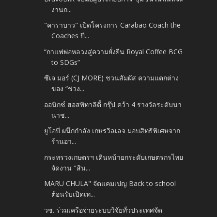
งานถ...
"คาราบาว" เปิดโครงการ Carabao Coach the
Coaches ปี...
“กาแฟพ่อหลวงสู่ความยั่งยืน Royal Coffee BCG
to SDGs”
ซีเจ มอร์ (CJ MORE) ชวนสัมผัส ความแตกต่าง
ของ “ช่วง...
ออนิกซ์ ฮอสพิทาลิตี้ กรุ๊ป คว้า 4 รางวัลระดับนา
นาช...
ยูโอบี ผนึกกำลัง เกษรวิลเลจ มอบสิทธิพิเศษจาก
ร้านอา...
กระทรวงเกษตรฯ เดินหน้ายกระดับเกษตรกรไทย
จัดงาน "สิน...
MARU CHULA" จัดแคมเปญ Back to school
ต้อนรับเปิดเท...
วช. ร่วมเครือจ่ายระบบวิจัยทั่วประเทศ​จัด