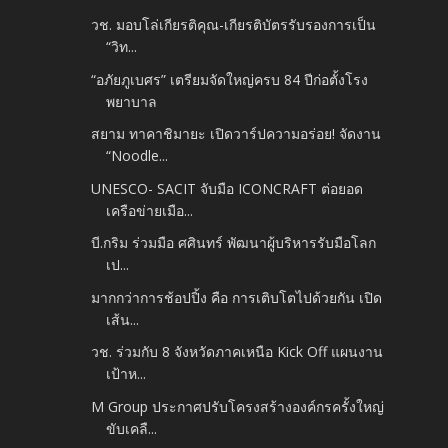
วช. มอบโล่เกียรติคุณ-เกียรติบัตรรับรองการเป็น
“วิท...
“อภัยภูเบศร” เตรียมจัดใหญ่ครบ 84 ปีก่อตั้งโรง
พยาบาล
สยาม ทาคาชิมายะ เปิดวาร์ปความอร่อย! จัดงาน
“Noodle...
UNESCO- SACIT จับมือ ICONCRAFT ต่อยอด
เครือข่ายเมือ...
บี.​กริม ร่วมมือ ศศินทร์ พัฒนาผู้บริหารรับมือโลก
เป...
มากกว่าการช้อปปิ้ง คือ การเติบโตไปด้วยกัน เปิด
เส้น...
วช. ร่วมกับ 8 จังหวัดภาคเหนือ Kick Off แผนงาน
เป้าห...
M Group ประกาศปรับโครงสร้างองค์กรครั้งใหญ่
ขับเคลื...