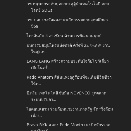
วช.หนุนยกระดับบุคลากรสู่ผู้นำเทคโนโลยี ตอบ
โจทย์ SDGs
วช. มอบรางวัลผลงานนวัตกรรมสายอุดมศึกษา
ปี68
ไทยอันดับ 4 อาเซียน ด้านการพัฒนามนุษย์
มหกรรมสมุนไพรแห่งชาติ ครั้งที่ 22 ✨🌿🎉 งาน
ใหญ่แห่...
LANG LANG สร้างความประทับใจกับโชว์เดี่ยว
เปียโนครั้...
Rado Anatom สีสันแห่งฤดูร้อนที่จะเติมชีวิตชีวา
ให้ท...
บี.กริม เทคโนโลยี จับมือ NOVENCO รุกตลาด
ระบบปรับอา...
ไอคอนสยาม ร่วมกับหน่วยงานภาครัฐ จัด “วิ่งล้อม
เมือง...
Bravo BKK ฉลอง Pride Month เนรมิตจักรวาล