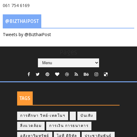
061 754 6169
@BIZTHAIPOST
Tweets by @BizthaiPost
Pages
TAGS
การศึกษา วิทย์-เทคโนฯ
บันเทิง
สิ่งแวดล้อม
การเงิน การธนาคาร
อสังหาริมทรัพย์
ไอที ดิจิทัล
ประชาสัมพันธ์