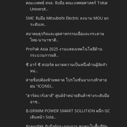
คณะแพทย์ สจล. จับมือ คณะแพทยศาสตร์ Tokai
Universit...
SMC จับมือ Mitsubishi Electric ลงนาม MOU ยก
ระดับเท...
สมาคมธุรกิจและอุตสาหกรรมเยื่อและกระดาษ
ไทย-นานาชาติ...
ProPak Asia 2025​ งานแสดงเทคโนโลยีด้าน
กระบวนการผลิ...
ซี อาร์ ซี สปอร์ต ผงาดความเป็นหนึ่งด้านผู้จัดจำ
หน่...
สายช็อปต้องห้ามพลาด โปรโมชั่นมาแรงท้าสาย
ฝน “ICONSI...
“ฮาร์ดแวร์เฮาส์” ศูนย์จำหน่ายสินค้าช่างระดับมือ
อาช...
B.GRIMM POWER SMART SOLUTION ผนึก GC
เดินหน้า Sola...
BravoBkk จับมือผู้ประกอบการ​ ชุมชนในพื้นที่จัด