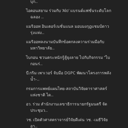
บุก...
ไอคอนสยาม ร่วมกับ ‘Alo’ แบรนด์แฟชั่นระดับโลก
ฉลอง ...
แมริออท อินเตอร์เนชั่นแนล มอบมงกุฎแชมป์ดาว
รุ่งแห่ง...
แมริออทลงนามบันทึกข้อตกลงความร่วมมือกับ
มหาวิทยาลัย...
ไบกอน ชวนตระหนักรู้สู้ยุงลาย ไปกับกิจกรรม “ไบ
กอนร่...
บี.กริม เพาเวอร์ จับมือ DGPC พัฒนาโครงการพลัง
น้ำ-...
กรมการแพทย์แผนไทย-สถาบันวิจัยดาราศาสตร์
แห่งชาติ ได...
อว. ร่วม สํานักงานเลขาธิการนายกรัฐมนตรี จัด
ประชุมว...
วช. เปิดตัวศาสตราจารย์วิจัยดีเด่น วช. -เมธีวิจัย
อา...