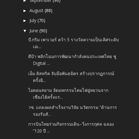
September
(96)
►
August
(88)
►
July
(70)
►
June
(90)
▼
บี.กริม เพาเวอร์ คว้า 5 รางวัลความเป็นเลิศระดับ
เอเ...
ดีป้า พลิกโฉมการพัฒนากำลังคนประเทศไทย​ ชู
Digital ...
เอ็ม ดิสทริค จับมือพันธมิตร สร้างปรากฏการณ์
ครั้งยิ...
ไอคอนสยาม จัดมหกรรมโคมไฟยู่หยวนจาก
เซี่ยงไฮ้ครั้งแร...
วช. แถลงผลสำเร็จงานวิจัย นวัตกรรม “ด้านการ
รองรับสั...
การบินไทยร่วมกิจกรรมเดิน–วิ่งการกุศล ฉลอง
“120 ปี ...