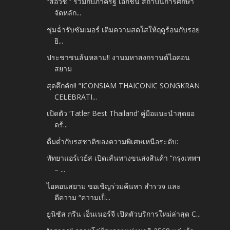
“สอวช.” ร่วมกับภาครัฐ เอกชน สถาบันการศึกษา
จัดหลัก...
ชุ่มฉ่ำรับซัมเมอร์​ เติมความสดใสให้ฤดูร้อนกับรอย
ยิ...
ประชาชนล้นหลาม!! งานมหาสงกรานต์ไอคอน
สยาม
สุดคึกคัก!! “ICONSIAM THAICONIC SONGKRAN
CELEBRATI...
เปิดตัว ‘Tatler Best Thailand’ คู่มือแนะนำสุดยอ
ดร้...
ดื่มด่ำกับรสชาติของความพิเศษเหนือระดับ:
พัทยาแอร์เวย์ส เปิดเส้นทางขนส่งสินค้า “กรุงเทพฯ
– ...
ไอคอนสยาม ขอเชิญร่วมค้นหา สำรวจ และ
ตีความ “ความเป็...
ยูนิซัส กรีน เอ็นเนอร์จี เปิดตัวบริการใหม่ล่าสุด C...