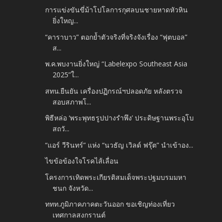
การแข่งขันขี่ม้าโปโลการกุศลบนชายหาดหัวหิน​
ยิ่งใหญ...
“คาราบาว” ตอกย้ำตัวจริงที่จริงจังเรื่อง “ฟุตบอล”
ส...
พ.ค.พบงานยิ่งใหญ่ “Labelexpo Southeast Asia
2025”ใ...
สทน.ยืนยัน เครื่องปฏิกรณ์ฯปลอดภัย หลังตรวจ
สอบสภาพโ...
พิธีหล่อ ‘พระพุทธรูปปางรำพึง’ ประดิษฐานพระอุโบ
สถวั...
“แอร์ วีรินทร์” แห่ง “นวธัญ เวิลด์ ฟรุ๊ต” นำเข้าอง...
ไขข้อข้องใจโรคไส้เลื่อน
โครงการเทิดพระเกียรติสมเด็จพระปฐมบรมมหา
ชนก จังหวัด...
ททท.ภูมิภาคภาคตะวันออก ขอเชิญท่องเที่ยว
เทศกาลสงกรานต์