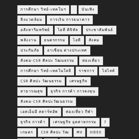
การศึกษา วิทย์-เทคโนฯ
บันเทิง
สิ่งแวดล้อม
การเงิน การธนาคาร
อสังหาริมทรัพย์
ไอที ดิจิทัล
ประชาสัมพันธ์
พลังงาน
ยนตรกรรม
ไอที
สังคม
ประกันภัย
อาเซียน ต่างประเทศ
สังคม-CSR ศิลปะ วัฒนธรรม
ท่องเที่ยว
การศึกษา วิทย์-เทคโนโลยี
ราชการ
ไฮไลท์
CSR ศิลปะ วัฒนธรรม
เศรษฐกิจ
สาธารณสุข
ธุรกิจ การค้า การลงทุน
สังคม-CSR ศิลปะวัฒนธรรม
เอสเอ็มอี สตาร์ทอัพ
ท่องเที่ยว กีฬา
ธุรกิจ การค้า
เศรษฐกิจ อุตสาหกรรม
7
เกษตร
CSR ศิลปะ วัฒ
MV
VIDEO