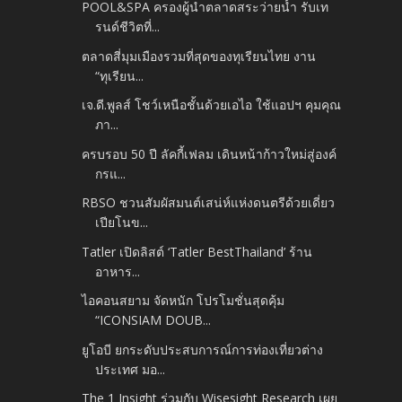
POOL&SPA ครองผู้นำตลาดสระว่ายน้ำ รับเท
รนด์ชีวิตที่...
ตลาดสี่มุมเมืองรวมที่สุดของทุเรียนไทย งาน
“ทุเรียน...
เจ.ดี.พูลส์ โชว์เหนือชั้นด้วยเอไอ ใช้แอปฯ คุมคุณ
ภา...
ครบรอบ 50 ปี ลัคกี้เฟลม เดินหน้าก้าวใหม่สู่องค์
กรแ...
RBSO ชวนสัมผัสมนต์เสน่ห์แห่งดนตรีด้วยเดี่ยว
เปียโนข...
Tatler เปิดลิสต์ ‘Tatler Best​Thailand’ ร้าน
อาหาร...
ไอคอนสยาม จัดหนัก โปรโมชั่นสุดคุ้ม
“ICONSIAM DOUB...
ยูโอบี ยกระดับประสบการณ์การท่องเที่ยวต่าง
ประเทศ มอ...
The 1 Insight ร่วมกับ Wisesight Research เผย