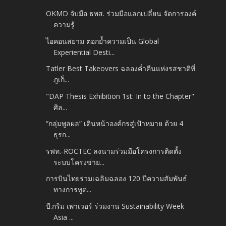
OKMD จับมือ ธพส. ร่วมมือแลกเปลี่ยน​ จัดการองค์
ความรู้
ไอคอนสยาม ตอกย้ำความเป็น Global
Experiential Desti...
Tatler Best Takeovers ฉลองค่ำคืนแห่งรสชาติที่
ภูเก็...
"DAP Thesis Exhibition 1st: In to the Chapter"
ศิล...
“กลุ่มพูลผล” เดินหน้าองค์กรสู่เป้าหมาย ด้วย 4
ธุรก...
รฟท.-ROCTEC ลงนามร่วมมือโครงการติดตั้ง
ระบบโครงข่าย...
การบินไทยร่วมเฉลิมฉลอง 120 ปีความสัมพันธ์
ทางการทูต...
บี.กริม เพาเวอร์ ร่วมงาน Sustainability Week
Asia ...