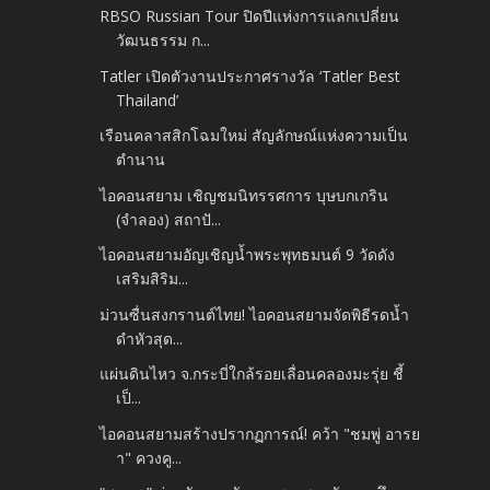
RBSO Russian Tour ปิดปีแห่งการแลกเปลี่ยน
วัฒนธรรม ก...
Tatler เปิดตัวงานประกาศรางวัล ‘Tatler Best
Thailand’
เรือนคลาสสิกโฉมใหม่ สัญลักษณ์แห่งความเป็น
ตำนาน
ไอคอนสยาม เชิญชมนิทรรศการ บุษบกเกริน
(จำลอง) สถาปั...
ไอคอนสยามอัญเชิญน้ำพระพุทธมนต์ 9 วัดดัง
เสริมสิริม...
ม่วนซื่นสงกรานต์ไทย! ไอคอนสยามจัดพิธีรดน้ำ
ดำหัวสุด...
แผ่นดินไหว จ.กระบี่ใกล้รอยเลื่อนคลองมะรุ่ย​ ชี้
เป็...
ไอคอนสยามสร้างปรากฏการณ์! คว้า "ชมพู่ อารย
า" ควงคู...