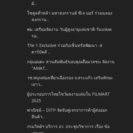
ด้...
โซคูลทั่วหล้า มหาสงกรานต์ ซีเจ มอร์ ร่วมฉลอง
สงกราน...
พม. เตรียมจัดงาน วันผู้สูงอายุแห่งชาติ​-วันแห่งค
รอ...
The 1 Exclusive ร่วมกับเซ็นทรัลพัฒนา -​ส
ตาร์บัคส์ ...
กลุ่มอมตะ สานสัมพันธ์ขอบคุณสื่อมวลชน​ จัดงาน
"AMAT...
วช.หนุนท่องเที่ยวเมืองรอง จ.สระแก้ว เสริมทักษะ
เยาว...
ผู้ประกอบการไทยโชว์ผลงานเด่นใน FILMART
2025
พาณิชย์ – DITP จัดจับคู่เจรจาการค้าผู้ส่งออก
สินค้า...
กรมวิทย์ฯ บริการ อว. ประชุมวิชาการ เรื่อง ข้อ
เสนอก...