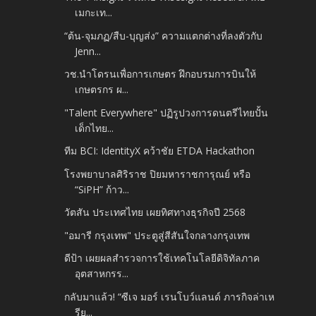
เมกะเท...
“ต้น-จุมภฏ/สืบ-บุญส่ง” ความแตกต่างที่ลงตัวกับ
Jenn...
วช.นำโดรนเพื่อการเกษตร​ ฝึกอบรมการบินให้
เกษตรกร​ ผ...
"Talent Everywhere" ปฏิรูปวงการดนตรีไทยปั้น
เด็กไทย...
ทีม BCI: IdentityX คว้าชัย ETDA Hackathon
โรงพยาบาลศิริราช ปิยมหาราชการุณย์ หรือ
“SiPH” ก้าว...
วัตสัน ประเทศไทย เผยทิศทางธุรกิจปี 2568​
"อมารี กรุงเทพ" ประตูสู่สีสันใจกลางกรุงเทพ
ดีป้า เผยผลสำรวจการใช้เทคโนโลยีดิจิทัลภาค
อุตสาหกรร...
กลับมาแล้ว! “ซีเจ มอร์ เรนโบว์แลนด์ ภารกิจล่าเห
รีย...