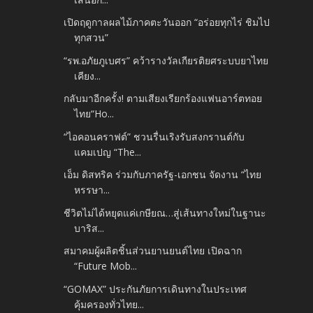
เปิดฤดูกาลผลไม้ภาคตะวันออก “อร่อยทุกไร่ ชิมไป
ทุกสวน”
“รพ.อภัยภูเบศร” คว้ารางวัลเกียรติยศระบบยาไทย
เคียง...
กลับมาอีกครั้ง! ตามเสียงเรียกร้องแฟนอาร์ตทอย
ไทย“Ho...
“ไอคอนคราฟต์” ชวนรื่นเริงรับสงกรานต์กับ
แคมเปญ “The...
เอ็ม ดิสทริค ร่วมกับภาครัฐ​-เอกชน จัดงาน “ไทย
หรรษา...
ชีวิตไม่ได้หยุดแค่เกษียณ…สู่เส้นทางใหม่ในฐานะ
บาริส...
สมาคมผู้ผลิตชิ้นส่วนยานยนต์ไทย เปิดฉาก
“Future Mob...
“GOMAX” ประกันภัยการเดินทางในประเทศ
คุ้มครองทั่วไทย...