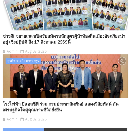
ข่าวดี! ขยายเวลาเปิดรับสมัครหลักสูตรผู้นำท้องถิ่นเมืองอัจฉริยะน่า
อยู่ เชิงปฏิบัติ ถึง 17 สิงหาคม 2569นี้
Admin
Aug 03, 2026
ธุรกิจ การค้า การลงทุน​
โรงไฟฟ้า บีแอลซีพี ร่วม กรมประชาสัมพันธ์ แสดงวิสัยทัศน์ ดัน
เศรษฐกิจโตคู่คุณภาพชีวิตยั่งยืน
Admin
Aug 02, 2026