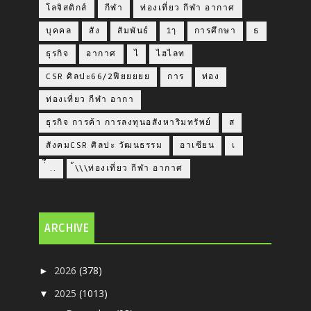
โลจิสติกส์
กีฬา
ท่องเที่ยว กีฬา อากาศ
บุคคล
สัง
สัมพันธ์
1ๅ
การศึกษา
ธ
ธุรกิจ
อากาศ
ไ
ไฮไลท
CSR ศิลปะ66/2ฟียยยยย
การ
ท่อง
ท่องเที่ยว กีฬา อากา
ธุรกิจ การค้า การลงทุนอสังหาริมทรัพย์
ส
สังคมCSR ศิลปะ วัฒนธรรม
อาเซียน
เ
่่ื​ ..
้\\\ท่องเที่ยว กีฬา อากาศ
ARCHIVE
2026
(378)
►
2025
(1013)
▼