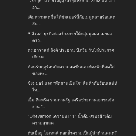
“วราวุธ” ถวายโล่ผู้สูงอายุแห่งชาติ 2568 แด่ เจ้า
อา...
เติมความสดชื่นให้ซัมเมอร์นี้กับเมนูคลายร้อนสุด
ฮิต ...
ซี.อี.เอส. ธุรกิจก่อสร้างภายใต้กลุ่มพูลผล เผยผล
ตรว...
ดร.ฮาราลด์ ลิงค์ ประธาน บี.กริม รับโล่ประกาศ
เกียรต...
ต้อนรับฤดูร้อนกับความสดชื่นและท้องฟ้าที่สดใส
ของทะ...
ซีเจ มอร์ แจก “พัดสานเย็นใจ” สินค้าดับร้อนเสน่ห์
ไท...
เอ็ม ดิสทริค ร่วมภาครัฐ​ เครือข่ายภาคเอกชนจัด
งาน “...
"Dhevamon เดวามน111" น้ำดื่ม-สเปรย์ “เติม
ความสุขสด...
ดับเบิ้ลยู โฮเทลส์ ตอกย้ำความเป็นผู้นำด้านดนตรี