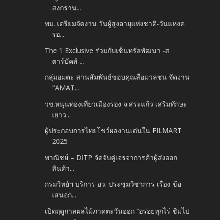
สงกราน...
พม. เตรียมจัดงาน วันผู้สูงอายุแห่งชาติ​-วันแห่งค
รอ...
The 1 Exclusive ร่วมกับเซ็นทรัลพัฒนา -​ส
ตาร์บัคส์ ...
กลุ่มอมตะ สานสัมพันธ์ขอบคุณสื่อมวลชน​ จัดงาน
"AMAT...
วช.หนุนท่องเที่ยวเมืองรอง จ.สระแก้ว เสริมทักษะ
เยาว...
ผู้ประกอบการไทยโชว์ผลงานเด่นใน FILMART
2025
พาณิชย์ – DITP จัดจับคู่เจรจาการค้าผู้ส่งออก
สินค้า...
กรมวิทย์ฯ บริการ อว. ประชุมวิชาการ เรื่อง ข้อ
เสนอก...
เปิดฤดูกาลผลไม้ภาคตะวันออก “อร่อยทุกไร่ ชิมไป