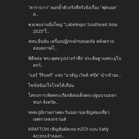
“คาราบาว” ตอกย้ำตัวจริงที่จริงจังเรื่อง “ฟุตบอล”
ส...
พ.ค.พบงานยิ่งใหญ่ “Labelexpo Southeast Asia
2025”ใ...
สทน.ยืนยัน เครื่องปฏิกรณ์ฯปลอดภัย หลังตรวจ
สอบสภาพโ...
พิธีหล่อ ‘พระพุทธรูปปางรำพึง’ ประดิษฐานพระอุโบ
สถวั...
“แอร์ วีรินทร์” แห่ง “นวธัญ เวิลด์ ฟรุ๊ต” นำเข้าอง...
ไขข้อข้องใจโรคไส้เลื่อน
โครงการเทิดพระเกียรติสมเด็จพระปฐมบรมมหา
ชนก จังหวัด...
ททท.ภูมิภาคภาคตะวันออก ขอเชิญท่องเที่ยว
เทศกาลสงกรานต์
KRAFTON เชิญสัมผัสเกม inZOI แบบ Early
Accessจำลองก...