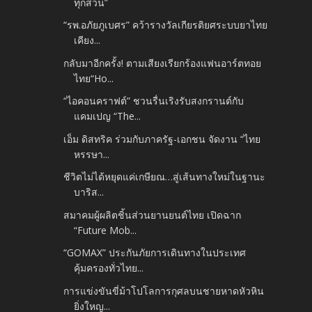
ทุกสวน”
“รพ.อภัยภูเบศร” คว้ารางวัลเกียรติยศระบบยาไทย
เคียง...
กลับมาอีกครั้ง! ตามเสียงเรียกร้องแฟนอาร์ตทอย
ไทย“Ho...
“ไอคอนคราฟต์” ชวนรื่นเริงรับสงกรานต์กับ
แคมเปญ “The...
เอ็ม ดิสทริค ร่วมกับภาครัฐ​-เอกชน จัดงาน “ไทย
หรรษา...
ชีวิตไม่ได้หยุดแค่เกษียณ…สู่เส้นทางใหม่ในฐานะ
บาริส...
สมาคมผู้ผลิตชิ้นส่วนยานยนต์ไทย เปิดฉาก
“Future Mob...
“GOMAX” ประกันภัยการเดินทางในประเทศ
คุ้มครองทั่วไทย...
การแข่งขันขี่ม้าโปโลการกุศลบนชายหาดหัวหิน​
ยิ่งใหญ...