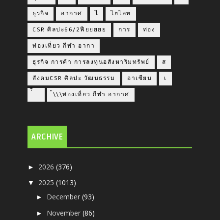
ธุรกิจ
อากาศ
ไ
ไฮไลท
CSR ศิลปะ66/2ฟียยยยย
การ
ท่อง
ท่องเที่ยว กีฬา อากา
ธุรกิจ การค้า การลงทุนอสังหาริมทรัพย์
ส
สังคมCSR ศิลปะ วัฒนธรรม
อาเซียน
เ
่่ื​ ..
้\\\ท่องเที่ยว กีฬา อากาศ
ARCHIVE
2026
(376)
►
2025
(1013)
▼
December
(93)
►
November
(86)
►