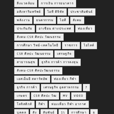
สิ่งแวดล้อม
การเงิน การธนาคาร
อสังหาริมทรัพย์
ไอที ดิจิทัล
ประชาสัมพันธ์
พลังงาน
ยนตรกรรม
ไอที
สังคม
ประกันภัย
อาเซียน ต่างประเทศ
ท่องเที่ยว
สังคม-CSR ศิลปะ วัฒนธรรม
การศึกษา วิทย์-เทคโนโลยี
ราชการ
ไฮไลท์
CSR ศิลปะ วัฒนธรรม
เศรษฐกิจ
สาธารณสุข
ธุรกิจ การค้า การลงทุน
สังคม-CSR ศิลปะวัฒนธรรม
เอสเอ็มอี สตาร์ทอัพ
ท่องเที่ยว กีฬา
ธุรกิจ การค้า
เศรษฐกิจ อุตสาหกรรม
7
เกษตร
CSR ศิลปะ วัฒ
MV
VIDEO
โลจิสติกส์
กีฬา
ท่องเที่ยว กีฬา อากาศ
บุคคล
สัง
สัมพันธ์
1ๅ
การศึกษา
ธ