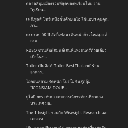
ตลาดสี่มุมเมืองรวมที่สุดของทุเรียนไทย งาน
“ทุเรียน...
เจ.ดี.พูลส์ โชว์เหนือชั้นด้วยเอไอ ใช้แอปฯ คุมคุณ
ภา...
ครบรอบ 50 ปี ลัคกี้เฟลม เดินหน้าก้าวใหม่สู่องค์
กรแ...
RBSO ชวนสัมผัสมนต์เสน่ห์แห่งดนตรีด้วยเดี่ยว
เปียโนข...
Tatler เปิดลิสต์ ‘Tatler Best​Thailand’ ร้าน
อาหาร...
ไอคอนสยาม จัดหนัก โปรโมชั่นสุดคุ้ม
“ICONSIAM DOUB...
ยูโอบี ยกระดับประสบการณ์การท่องเที่ยวต่าง
ประเทศ มอ...
The 1 Insight ร่วมกับ Wisesight Research เผย
เมกะเท...
“ต้น-จุมภฏ/สืบ-บุญส่ง” ความแตกต่างที่ลงตัวกับ