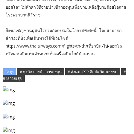
ออสโล” ไม่หักค่าใช้จ่ายนำเข้ากองทุนเพื่อช่วยเหลือผู้ป่วยด้อยโอกาส
โรงพยาบาลศิริราช
จึงขอเชิญชวนผู้สนใจร่วมกิจกรรมในโอกาสพิเศษนี้ โดยสามารถ
สำรองที่นั่งเพื่อเดินทางได้ที่เว็บไซต์
https://www.thaiairways.com/flights/th-th/เที่ยวบิน-ไป-ออสโล
หรือผ่านตัวแทนจำหน่ายตั๋วเครื่องบินใกล้บ้านท่าน
Tags
# ธุรกิจ การค้า การลงทุน
# สังคม-CSR ศิลปะ วัฒนธรรม
#
สาธารณสุข