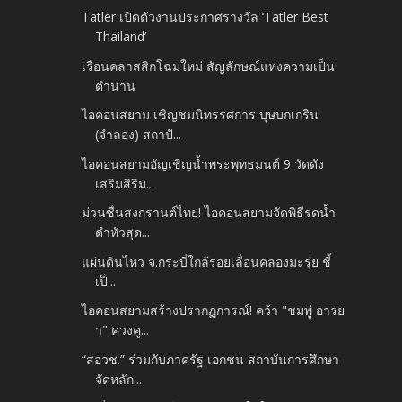
Tatler เปิดตัวงานประกาศรางวัล ‘Tatler Best
Thailand’
เรือนคลาสสิกโฉมใหม่ สัญลักษณ์แห่งความเป็น
ตำนาน
ไอคอนสยาม เชิญชมนิทรรศการ บุษบกเกริน
(จำลอง) สถาปั...
ไอคอนสยามอัญเชิญน้ำพระพุทธมนต์ 9 วัดดัง
เสริมสิริม...
ม่วนซื่นสงกรานต์ไทย! ไอคอนสยามจัดพิธีรดน้ำ
ดำหัวสุด...
แผ่นดินไหว จ.กระบี่ใกล้รอยเลื่อนคลองมะรุ่ย​ ชี้
เป็...
ไอคอนสยามสร้างปรากฏการณ์! คว้า "ชมพู่ อารย
า" ควงคู...
“สอวช.” ร่วมกับภาครัฐ เอกชน สถาบันการศึกษา
จัดหลัก...