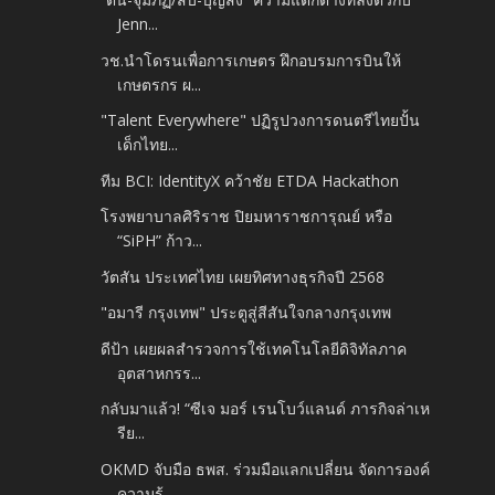
Jenn...
วช.นำโดรนเพื่อการเกษตร​ ฝึกอบรมการบินให้
เกษตรกร​ ผ...
"Talent Everywhere" ปฏิรูปวงการดนตรีไทยปั้น
เด็กไทย...
ทีม BCI: IdentityX คว้าชัย ETDA Hackathon
โรงพยาบาลศิริราช ปิยมหาราชการุณย์ หรือ
“SiPH” ก้าว...
วัตสัน ประเทศไทย เผยทิศทางธุรกิจปี 2568​
"อมารี กรุงเทพ" ประตูสู่สีสันใจกลางกรุงเทพ
ดีป้า เผยผลสำรวจการใช้เทคโนโลยีดิจิทัลภาค
อุตสาหกรร...
กลับมาแล้ว! “ซีเจ มอร์ เรนโบว์แลนด์ ภารกิจล่าเห
รีย...
OKMD จับมือ ธพส. ร่วมมือแลกเปลี่ยน​ จัดการองค์
ความรู้