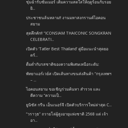
ชุ่มฉ่ำรับซัมเมอร์​ เติมความสดใสให้ฤดูร้อนกับรอย
ยิ...
ประชาชนล้นหลาม!! งานมหาสงกรานต์ไอคอน
สยาม
สุดคึกคัก!! “ICONSIAM THAICONIC SONGKRAN
CELEBRATI...
เปิดตัว ‘Tatler Best Thailand’ คู่มือแนะนำสุดยอ
ดร้...
ดื่มด่ำกับรสชาติของความพิเศษเหนือระดับ:
พัทยาแอร์เวย์ส เปิดเส้นทางขนส่งสินค้า “กรุงเทพฯ
– ...
ไอคอนสยาม ขอเชิญร่วมค้นหา สำรวจ และ
ตีความ “ความเป็...
ยูนิซัส กรีน เอ็นเนอร์จี เปิดตัวบริการใหม่ล่าสุด C...
“วราวุธ” ถวายโล่ผู้สูงอายุแห่งชาติ 2568 แด่ เจ้า
อา...