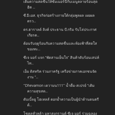
เติมความสดชื่นให้ซัมเมอร์นี้กับเมนูคลายร้อนสุด
ฮิต ...
ซี.อี.เอส. ธุรกิจก่อสร้างภายใต้กลุ่มพูลผล เผยผล
ตรว...
ดร.ฮาราลด์ ลิงค์ ประธาน บี.กริม รับโล่ประกาศ
เกียรต...
ต้อนรับฤดูร้อนกับความสดชื่นและท้องฟ้าที่สดใส
ของทะ...
ซีเจ มอร์ แจก “พัดสานเย็นใจ” สินค้าดับร้อนเสน่ห์
ไท...
เอ็ม ดิสทริค ร่วมภาครัฐ​ เครือข่ายภาคเอกชนจัด
งาน “...
"Dhevamon เดวามน111" น้ำดื่ม-สเปรย์ “เติม
ความสุขสด...
ดับเบิ้ลยู โฮเทลส์ ตอกย้ำความเป็นผู้นำด้านดนตรี
ด้...
โซคูลทั่วหล้า มหาสงกรานต์ ซีเจ มอร์ ร่วมฉลอง