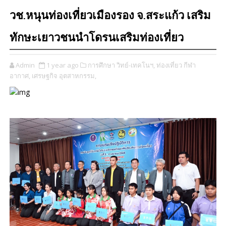
วช.หนุนท่องเที่ยวเมืองรอง จ.สระแก้ว เสริม
ทักษะเยาวชนนำโดรนเสริมท่องเที่ยว
Admin
1 year ago
การศึกษา วิทย์-เทคโนฯ,
ท่องเที่ยว กีฬา
อากาศ,
เศรษฐกิจ อุตสาหกรรม,