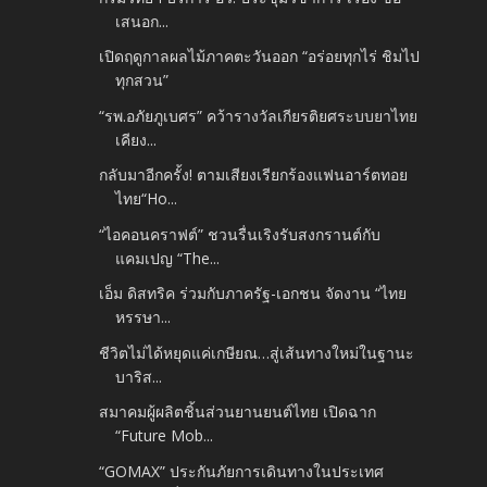
เสนอก...
เปิดฤดูกาลผลไม้ภาคตะวันออก “อร่อยทุกไร่ ชิมไป
ทุกสวน”
“รพ.อภัยภูเบศร” คว้ารางวัลเกียรติยศระบบยาไทย
เคียง...
กลับมาอีกครั้ง! ตามเสียงเรียกร้องแฟนอาร์ตทอย
ไทย“Ho...
“ไอคอนคราฟต์” ชวนรื่นเริงรับสงกรานต์กับ
แคมเปญ “The...
เอ็ม ดิสทริค ร่วมกับภาครัฐ​-เอกชน จัดงาน “ไทย
หรรษา...
ชีวิตไม่ได้หยุดแค่เกษียณ…สู่เส้นทางใหม่ในฐานะ
บาริส...
สมาคมผู้ผลิตชิ้นส่วนยานยนต์ไทย เปิดฉาก
“Future Mob...
“GOMAX” ประกันภัยการเดินทางในประเทศ