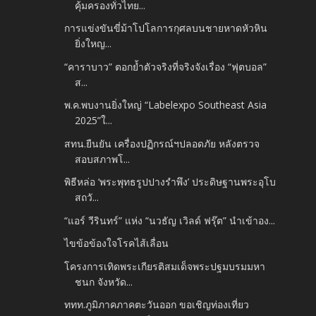
คุ้มครองทั่วไทย...
การแข่งขันขี่ม้าโปโลการกุศลบนชายหาดหัวหิน​
ยิ่งใหญ...
“คาราบาว” ตอกย้ำตัวจริงที่จริงจังเรื่อง “ฟุตบอล”
ส...
พ.ค.พบงานยิ่งใหญ่ “Labelexpo Southeast Asia
2025”ใ...
สทน.ยืนยัน เครื่องปฏิกรณ์ฯปลอดภัย หลังตรวจ
สอบสภาพโ...
พิธีหล่อ ‘พระพุทธรูปปางรำพึง’ ประดิษฐานพระอุโบ
สถวั...
“แอร์ วีรินทร์” แห่ง “นวธัญ เวิลด์ ฟรุ๊ต” นำเข้าอง...
ไขข้อข้องใจโรคไส้เลื่อน
โครงการเทิดพระเกียรติสมเด็จพระปฐมบรมมหา
ชนก จังหวัด...
ททท.ภูมิภาคภาคตะวันออก ขอเชิญท่องเที่ยว