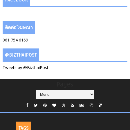
FACEBOOK
ติดต่อโฆษณา
061 754 6169
@BIZTHAIPOST
Tweets by @BizthaiPost
Pages
TAGS