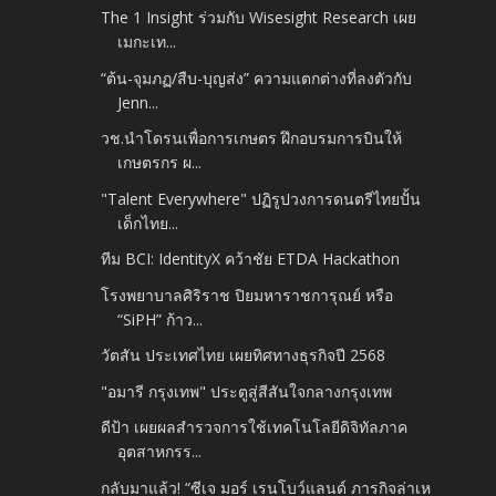
The 1 Insight ร่วมกับ Wisesight Research เผย
เมกะเท...
“ต้น-จุมภฏ/สืบ-บุญส่ง” ความแตกต่างที่ลงตัวกับ
Jenn...
วช.นำโดรนเพื่อการเกษตร​ ฝึกอบรมการบินให้
เกษตรกร​ ผ...
"Talent Everywhere" ปฏิรูปวงการดนตรีไทยปั้น
เด็กไทย...
ทีม BCI: IdentityX คว้าชัย ETDA Hackathon
โรงพยาบาลศิริราช ปิยมหาราชการุณย์ หรือ
“SiPH” ก้าว...
วัตสัน ประเทศไทย เผยทิศทางธุรกิจปี 2568​
"อมารี กรุงเทพ" ประตูสู่สีสันใจกลางกรุงเทพ
ดีป้า เผยผลสำรวจการใช้เทคโนโลยีดิจิทัลภาค
อุตสาหกรร...
กลับมาแล้ว! “ซีเจ มอร์ เรนโบว์แลนด์ ภารกิจล่าเห