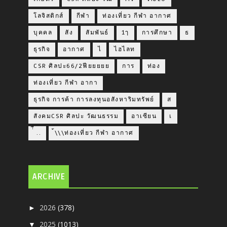
โลจิสติกส์
กีฬา
ท่องเที่ยว กีฬา อากาศ
บุคคล
สัง
สัมพันธ์
1ๅ
การศึกษา
ธ
ธุรกิจ
อากาศ
ไ
ไฮไลท
CSR ศิลปะ66/2ฟียยยยย
การ
ท่อง
ท่องเที่ยว กีฬา อากา
ธุรกิจ การค้า การลงทุนอสังหาริมทรัพย์
ส
สังคมCSR ศิลปะ วัฒนธรรม
อาเซียน
เ
่่ื​ ..
้\\\ท่องเที่ยว กีฬา อากาศ
ARCHIVE
2026
(378)
►
2025
(1013)
▼