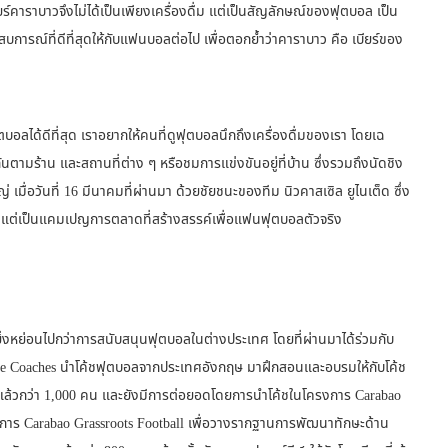
ร์คาราบาวจึงไม่ได้เป็นเพียงเครื่องดื่ม แต่เป็นสัญลักษณ์ของฟุตบอล เป็น
สบการณ์ที่ดีที่สุดให้กับแฟนบอลต่อไป เพื่อตอกย้ำว่าคาราบาว คือ เบียร์ของ
อลได้ดีที่สุด เราอยากให้คนที่ดูฟุตบอลนึกถึงเครื่องดื่มของเรา โดยเฉ
มร้าน และสถานที่ต่าง ๆ หรือชมการแข่งขันอยู่ที่บ้าน ซึ่งรวมถึงนัดชิง
 เมื่อวันที่ 16 มีนาคมที่ผ่านมา ด้วยชัยชนะของทีม นิวคาสเซิล ยูไนเต็ด ซึ่ง
โลแกน แต่เป็นแคมเปญการตลาดที่สร้างสรรค์เพื่อแฟนฟุตบอลตัวจริง
งหย่อนไปกว่าการสนับสนุนฟุตบอลในต่างประเทศ โดยที่ผ่านมาได้ร่วมกับ
he Coaches นำโค้ชฟุตบอลจากประเทศอังกฤษ มาฝึกสอนและอบรมให้กับโค้ช
อบรมแล้วกว่า 1,000 คน และยังมีการต่อยอดโดยการนำโค้ชในโครงการ Carabao
งการ Carabao Grassroots Football เพื่อวางรากฐานการพัฒนาทักษะด้าน