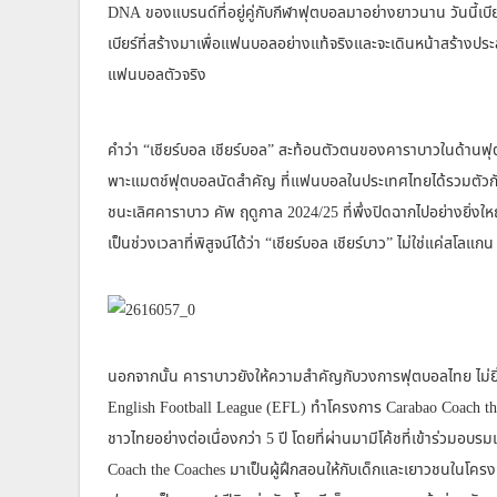
DNA ของแบรนด์ที่อยู่คู่กับกีฬาฟุตบอลมาอย่างยาวนาน วันนี้เบีย
เบียร์ที่สร้างมาเพื่อแฟนบอลอย่างแท้จริงและจะเดินหน้าสร้างประ
แฟนบอลตัวจริง
คำว่า “เชียร์บอล เชียร์บอล” สะท้อนตัวตนของคาราบาวในด้านฟุตบ
พาะแมตช์ฟุตบอลนัดสำคัญ ที่แฟนบอลในประเทศไทยได้รวมตัวกันตา
ชนะเลิศคาราบาว คัพ ฤดูกาล 2024/25 ที่พึ่งปิดฉากไปอย่างยิ่งใหญ่
เป็นช่วงเวลาที่พิสูจน์ได้ว่า “เชียร์บอล เชียร์บาว” ไม่ใช่แค่ส
นอกจากนั้น คาราบาวยังให้ความสำคัญกับวงการฟุตบอลไทย ไม่ยิ่
English Football League (EFL) ทำโครงการ Carabao Coach t
ชาวไทยอย่างต่อเนื่องกว่า 5 ปี โดยที่ผ่านมามีโค้ชที่เข้าร่วม
Coach the Coaches มาเป็นผู้ฝึกสอนให้กับเด็กและเยาวชนในโคร