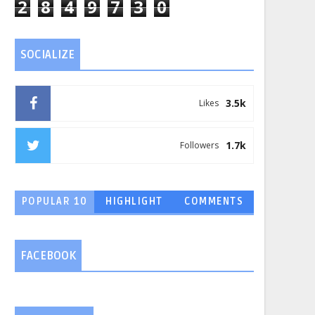
2
8
4
9
7
3
0
SOCIALIZE
3.5k
Likes
1.7k
Followers
POPULAR 10
HIGHLIGHT
COMMENTS
FACEBOOK