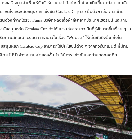
ารถสร้างมูลค่าเพิ่มให้กับทัวร์นาเมนต์ได้อย่างที่ไม่เคยเกิดขึ้นมาก่อน โดยนับ
หันมาสนใจและสนับสนุนการแข่งขัน Carabao Cup มากขึ้นด้วย เช่น การเข้ามา
รนด์วิสกี้จากไอริช, Puma บริษัทผลิตเสื้อผ้ากีฬาจากประเทศเยอรมนี และเกม
สนับสนุนหลัก Carabao Cup ส่งให้แบรนด์คาราบาวเป็นที่รู้จักมากขึ้นเรื่อย ๆ ใน
ริมภาพลักษณ์แบรนด์ คาราบาวในเรื่อง “ฟุตบอล” ให้เด่นชัดยิ่งขึ้น ทั้งใน
บสนุนหลัก Carabao Cup สามารถใช้ประโยชน์ต่าง ๆ จากทัวร์นาเมนต์ ที่มีทีม
้ป้าย LED ข้างสนามฟุตบอลชั้นนำ ที่มีการแข่งขันและถ่ายทอดสดศึก