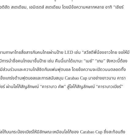
ติฮัด สเตเดียม, เอมิเรตส์ สเตเดียม โดยมีข้อความหลากหลาย อาทิ “เชียร์
ความภาษาไทยสื่อสารกับคนไทยผ่านป้าย LED เช่น “สวัสดีพี่น้องชาวไทย ขอให้มี
ีการนำชื่อคนไทยมาขึ้นป้าย เช่น คืนนี้เบาได้เบานะ “เมย์” “เกม” จังหวะนี้ต้อง
ารมีส่วนร่วมและความใกล้ชิดกับแฟนฟุตบอล โดยข้อความจะเปิดวนนตลอดทั้ง
แข็งแกร่งด้านฟุตบอลและการสนับสนุน Carabao Cup มาอย่างยาวนาน คารา
ร์ ผ่านโลโก้สัญลักษณ์ “คาราบาว คัพ” สู่โลโก้สัญลักษณ์ “คาราบาวเบียร์”
โก้บนกระป๋องเบียร์ให้มีลักษณะเหมือนโลโก้ของ Carabao Cup ซึ่งสะท้อนถึง