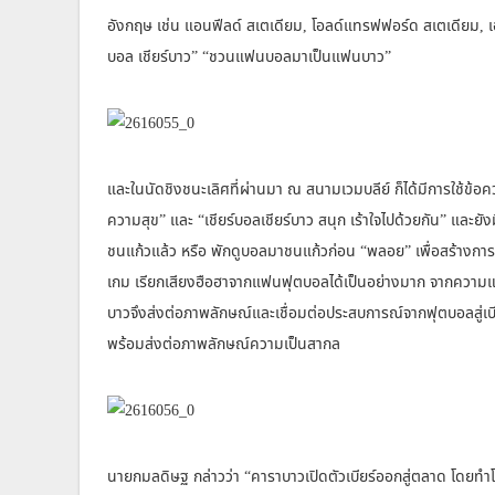
อังกฤษ เช่น แอนฟีลด์ สเตเดียม, โอลด์แทรฟฟอร์ด สเตเดียม, เอ
บอล เชียร์บาว” “ชวนแฟนบอลมาเป็นแฟนบาว”
และในนัดชิงชนะเลิศที่ผ่านมา ณ สนามเวมบลีย์ ก็ได้มีการใช้ข้อ
ความสุข” และ “เชียร์บอลเชียร์บาว สนุก เร้าใจไปด้วยกัน” และยังม
ชนแก้วแล้ว หรือ พักดูบอลมาชนแก้วก่อน “พลอย” เพื่อสร้างก
เกม เรียกเสียงฮือฮาจากแฟนฟุตบอลได้เป็นอย่างมาก จากความ
บาวจึงส่งต่อภาพลักษณ์และเชื่อมต่อประสบการณ์จากฟุตบอลสู่เบีย
พร้อมส่งต่อภาพลักษณ์ความเป็นสากล
นายกมลดิษฐ กล่าวว่า “คาราบาวเปิดตัวเบียร์ออกสู่ตลาด โดยทำโล