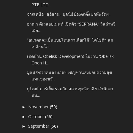
PTE LTD...
จากเหนือ.. สู่อีสาน.. มูลนิธิป่อเต็กตึ๊ง ยกทัพจัดผ...
อาณา ดีเวลอปเมนท์ เปิดตัว “SERRANA” วิลล่าพรี
เมี่ย...
“อนาคตจะเป็นแบบไหนเราเลือกได้” โตโยต้า ลด
เปลี่ยนโล...
เปิดบ้าน Obelisk Development ในงาน ‘Obelisk
Open H...
มูลนิธิช่วยคนตาบอดฯ เชิญชวนส่งมอบความสุข
แทนของขวั...
กูร์เมต์ มาร์เก็ต ร่วมกับ สถานทูตอิตาลีฯ-สำนักงา
นพ...
November
(50)
►
October
(56)
►
September
(66)
►