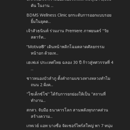
คัน ในงาน ...
BDMS Wellness Clinic ยกระดับการออกแบบรอย
ยิ้มในยุคด...
เจ้าสัวธนินท์ ร่วมงาน Premiere ภาพยนตร์ “วัย
สตาร์ท...
“Motiva®” เดินหน้าพลิกโฉมตลาดศัลยกรรม
หน้าอก ด้วยเท...
เฮเฟเล่ ประเทศไทย ฉลอง 30 ปี ก้าวสู่ทศวรรษที่ 4
...
ชาวหนองบัวลำภู ตั้งคำถามแขวงทางหลวงทำไม
ถนน 2 ฝั่งค...
"โซเด็กซ์โซ่" ได้รับการยกย่องให้เป็น “สถานที่
ทำงาน...
สกสว. จับมือ ธนาคารโลก สานพลังทุกภาคส่วน
สร้างความ...
เกทเวย์ แอท บางซื่อ จัดเซอร์ไพร์สใหญ่ พา 7 หนุ่ม