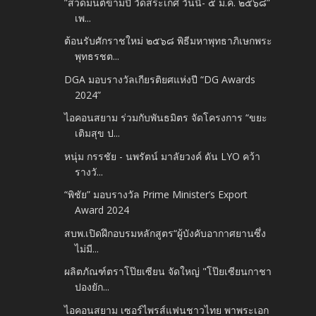
”สวดมนต์ข้ามปี วัดสระเกศ วันนี้- ๕ ม.ค. ๒๕๖๘”
เพ...
ต้อนรับศักราชใหม่ ๒๕๖๘ พิธีมหาพุทธาภิเษกพระ
พุทธรชต...
DGA มอบรางวัลเกียรติยศแห่งปี “DG Awards
2024”
ไอคอนสยาม ร่วมกับพันธมิตร จัดโครงการ “ขยะ
เติมสุข ป...
หนุ่ม กรรชัย - นพรัตน์ มาลัยวงค์ ดัน LYO คว้า
รางวั...
“พิชัย” มอบรางวัล Prime Minister’s Export
Award 2024
สบพ.เปิดฝึกอบรมหลักสูตร“ผู้บังคับอากาศยานซึ่ง
ไม่มี...
ผลิตภัณฑ์ตราโป๊ยเซียน จัดใหญ่ "โป๊ยเซียนกาชา
ปองยัก...
ไอคอนสยาม เซอร์ไพรส์แฟนชาวไทย พาพระเอก