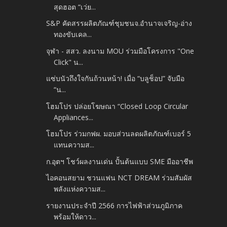
สุดฮอต “เว่ย...
S&P คัดสรรผลิตภัณฑ์ชุมชนจ.อำนาจเจริญ-อ่าง
ทองขับเคล...
จุฬา - สสว. ลงนาม MOU ร่วมมือโครงการ "One
Click" น...
แซ่บนัวถึงใจกันถ้วนหน้า! เมื่อ “บลูช็อป” จับมือ
“น...
โฮมโปร ปล่อยโฆษณา “Closed Loop Circular
Appliances...
โฮมโปร ร่วมกฟผ. มอบส่วนลดผลิตภัณฑ์เบอร์ 5
แทนความส...
ก.อุตฯ โชว์ผลงานเด่น ปั้นต้นแบบ SME มืออาชีพ
ไอคอนสยาม ชวนแฟน NCT DREAM ร่วมสัมผัส
พลังแห่งความส...
รายงานประจำปี 2566 การไฟฟ้าส่วนภูมิภาค
พร้อมให้ดาว...