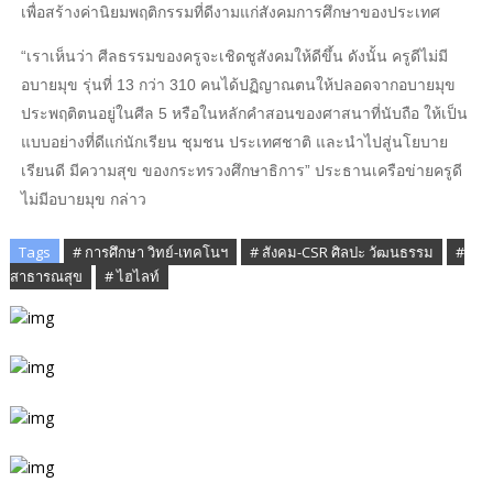
เพื่อสร้างค่านิยมพฤติกรรมที่ดีงามแก่สังคมการศึกษาของประเทศ
“เราเห็นว่า ศีลธรรมของครูจะเชิดชูสังคมให้ดีขึ้น ดังนั้น ครูดีไม่มี
อบายมุข รุ่นที่ 13 กว่า 310 คนได้ปฏิญาณตนให้ปลอดจากอบายมุข
ประพฤติตนอยู่ในศีล 5 หรือในหลักคำสอนของศาสนาที่นับถือ ให้เป็น
แบบอย่างที่ดีแก่นักเรียน ชุมชน ประเทศชาติ และนำไปสู่นโยบาย
เรียนดี มีความสุข ของกระทรวงศึกษาธิการ” ประธานเครือข่ายครูดี
ไม่มีอบายมุข กล่าว
Tags
# การศึกษา วิทย์-เทคโนฯ
# สังคม-CSR ศิลปะ วัฒนธรรม
#
สาธารณสุข
# ไฮไลท์