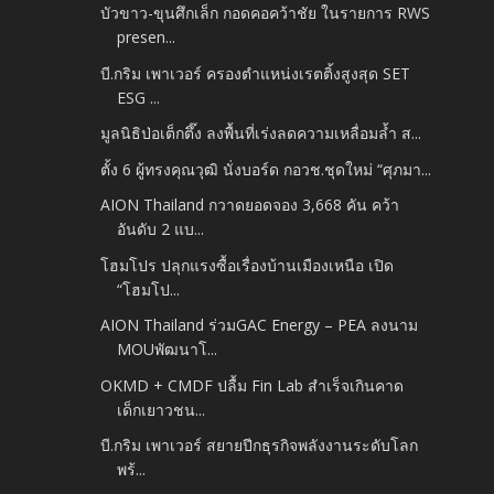
บัวขาว-ขุนศึกเล็ก กอดคอคว้าชัย ในรายการ RWS
presen...
บี.กริม เพาเวอร์ ครองตำแหน่งเรตติ้งสูงสุด SET
ESG ...
มูลนิธิป่อเต็กตึ๊ง ลงพื้นที่เร่งลดความเหลื่อมล้ำ ส...
ตั้ง 6 ผู้ทรงคุณวุฒิ นั่งบอร์ด กอวช.ชุดใหม่ “ศุภมา...
AION Thailand กวาดยอดจอง 3,668 คัน คว้า
อันดับ 2 แบ...
โฮมโปร ปลุกแรงซื้อเรื่องบ้านเมืองเหนือ เปิด
“โฮมโป...
AION Thailand ร่วมGAC Energy – PEA ลงนาม
MOUพัฒนาโ...
OKMD + CMDF ปลื้ม Fin Lab สำเร็จเกินคาด
เด็กเยาวชน...
บี.กริม เพาเวอร์ สยายปีกธุรกิจพลังงานระดับโลก
พร้...