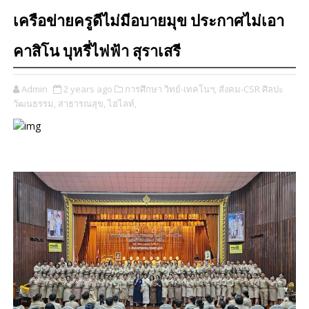
เครือข่ายครูดีไม่มีอบายมุข ประกาศไม่เอา
คาสิโน บุหรี่ไฟฟ้า สุราเสรี
Admin
2 years ago
การศึกษา วิทย์-เทคโนฯ,
สังคม-CSR ศิลปะ
วัฒนธรรม,
สาธารณสุข,
ไฮไลท์,