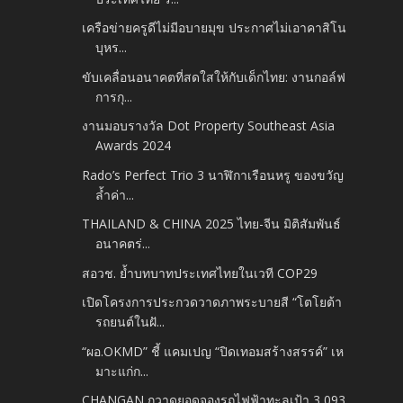
เครือข่ายครูดีไม่มีอบายมุข ประกาศไม่เอาคาสิโน
บุหร...
ขับเคลื่อนอนาคตที่สดใสให้กับเด็กไทย: งานกอล์ฟ
การกุ...
งานมอบรางวัล Dot Property Southeast Asia
Awards 2024
Rado’s Perfect Trio 3 นาฬิกาเรือนหรู ของขวัญ
ล้ำค่า...
THAILAND & CHINA 2025 ไทย-จีน มิติสัมพันธ์
อนาคตร่...
สอวช. ย้ำบทบาทประเทศไทยในเวที COP29
เปิดโครงการประกวดวาดภาพระบายสี “โตโยต้า
รถยนต์ในฝั...
“ผอ.OKMD” ชี้ แคมเปญ “ปิดเทอมสร้างสรรค์” เห
มาะแก่ก...
CHANGAN กวาดยอดจองรถไฟฟ้าทะลุเป้า 3,093