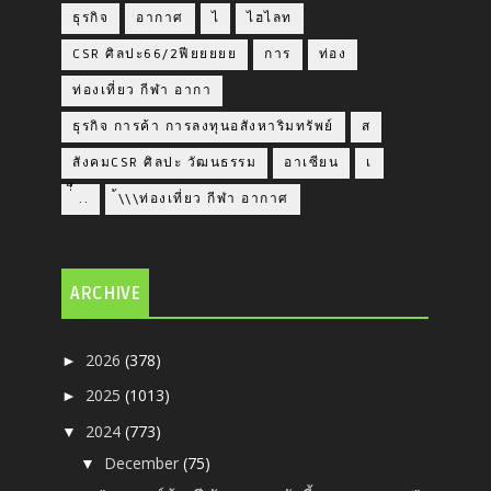
ธุรกิจ
อากาศ
ไ
ไฮไลท
CSR ศิลปะ66/2ฟียยยยย
การ
ท่อง
ท่องเที่ยว กีฬา อากา
ธุรกิจ การค้า การลงทุนอสังหาริมทรัพย์
ส
สังคมCSR ศิลปะ วัฒนธรรม
อาเซียน
เ
่่ื​ ..
้\\\ท่องเที่ยว กีฬา อากาศ
ARCHIVE
2026
(378)
►
2025
(1013)
►
2024
(773)
▼
December
(75)
▼