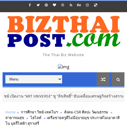
The Thai Biz Website
ดงาน “ART UNIVERSE” ชู “ลิขสิทธิ์” ขับเคลื่อนเศรษฐกิจสร้างสรรค์
การศึ
Home
การศึกษา วิทย์-เทคโนฯ
สังคม-CSR ศิลปะ วัฒนธรรม
สาธารณสุข
ไฮไลท์
เครือข่ายครูดีไม่มีอบายมุข ประกาศไม่เอาคาสิ
โน บุหรี่ไฟฟ้า สุราเสรี