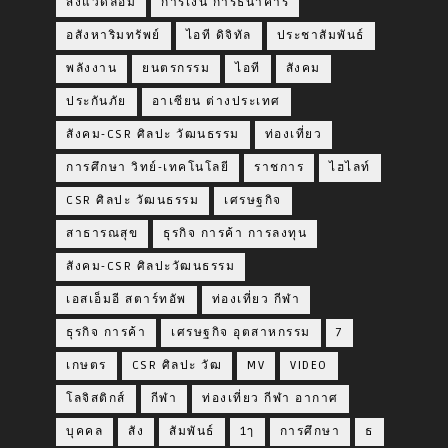
สิ่งแวดล้อม
การเงิน การธนาคาร
อสังหาริมทรัพย์
ไอที ดิจิทัล
ประชาสัมพันธ์
พลังงาน
ยนตรกรรม
ไอที
สังคม
ประกันภัย
อาเซียน ต่างประเทศ
สังคม-CSR ศิลปะ วัฒนธรรม
ท่องเที่ยว
การศึกษา วิทย์-เทคโนโลยี
ราชการ
ไฮไลท์
CSR ศิลปะ วัฒนธรรม
เศรษฐกิจ
สาธารณสุข
ธุรกิจ การค้า การลงทุน
สังคม-CSR ศิลปะวัฒนธรรม
เอสเอ็มอี สตาร์ทอัพ
ท่องเที่ยว กีฬา
ธุรกิจ การค้า
เศรษฐกิจ อุตสาหกรรม
7
เกษตร
CSR ศิลปะ วัฒ
MV
VIDEO
โลจิสติกส์
กีฬา
ท่องเที่ยว กีฬา อากาศ
บุคคล
สัง
สัมพันธ์
1ๅ
การศึกษา
ธ