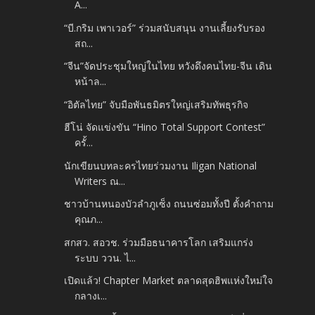
A...
“บี.กริม เพาเวอร์” ร่วมสนับสนุน งานเลี้ยงรับรอง
สถ...
“จีน”จัดประชุมใหญ่ในไทย หวังดึงคนไทย-จีน เดิน
หน้าล...
“อิตัลไทย” จับมือพันธมิตรใหญ่เสริมทัพธุรกิจ
ฮีโน่ จัดแข่งขัน “Hino Total Support Contest”
ครั้...
นักเขียนบทละครไทยร่วมงาน Iligan National
Writers ณ...
ชาวบ้านหนองบัวลำภูเซ็ง ถนนซ่อมทั้งปี ตั้งคำถาม
คุณภ...
สกสว. สอวช. ร่วมมือธนาคารโลก เสริมแกร่ง
ระบบ ววน. ไ...
เปิดแล้ว! Chapter Market ตลาดสุดฮิพแห่งใหม่ใจ
กลางเ...