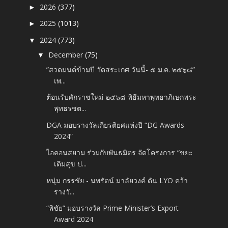
2026
(377)
►
2025
(1013)
►
2024
(773)
▼
December
(75)
▼
”สวดมนต์ข้ามปี วัดสระเกศ วันนี้- ๕ ม.ค. ๒๕๖๘”
เพ...
ต้อนรับศักราชใหม่ ๒๕๖๘ พิธีมหาพุทธาภิเษกพระ
พุทธรชต...
DGA มอบรางวัลเกียรติยศแห่งปี “DG Awards
2024”
ไอคอนสยาม ร่วมกับพันธมิตร จัดโครงการ “ขยะ
เติมสุข ป...
หนุ่ม กรรชัย - นพรัตน์ มาลัยวงค์ ดัน LYO คว้า
รางวั...
“พิชัย” มอบรางวัล Prime Minister’s Export
Award 2024