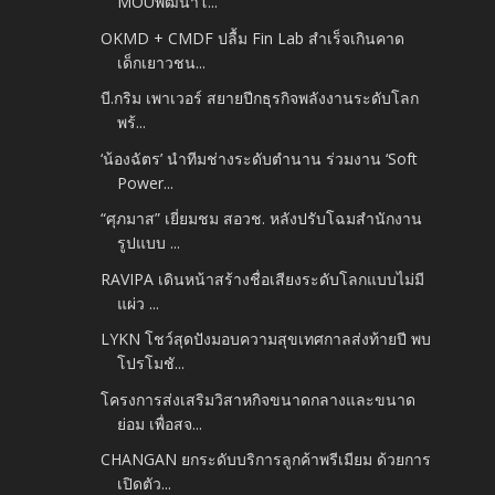
MOUพัฒนาโ...
OKMD + CMDF ปลื้ม Fin Lab สำเร็จเกินคาด
เด็กเยาวชน...
บี.กริม เพาเวอร์ สยายปีกธุรกิจพลังงานระดับโลก
พร้...
‘น้องฉัตร’ นำทีมช่างระดับตำนาน ร่วมงาน ‘Soft
Power...
“ศุภมาส” เยี่ยมชม สอวช. หลังปรับโฉมสำนักงาน
รูปแบบ ...
RAVIPA เดินหน้าสร้างชื่อเสียงระดับโลกแบบไม่มี
แผ่ว ...
LYKN โชว์สุดปังมอบความสุขเทศกาลส่งท้ายปี พบ
โปรโมชั...
โครงการส่งเสริมวิสาหกิจขนาดกลางและขนาด
ย่อม เพื่อสจ...
CHANGAN ยกระดับบริการลูกค้าพรีเมียม ด้วยการ
เปิดตัว...