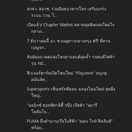
สกสว. สอวช. ร่วมมือธนาคารโลก เสริมแกร่ง
ระบบ ววน. ไ...
เปิดแล้ว! Chapter Market ตลาดสุดฮิพแห่งใหม่ใจ
กลางเ...
7 ธันวาคมนี้ อว. ชวนดูดาวกลางกรุง ฟรี! ที่สวน
เบญจก...
สัมผัสอนาคตแห่งโลกยานยนต์สุดล้ำ รถยนต์ไฟฟ้า
รุ่น NE...
ฟิวเจอร์พาร์คเปิดโซนใหม่ "Playzene" สนุกสุ
ดมันส์ท...
Supersports เซ็นทรัลชิดลม ฉลองโฉมใหม่! สุดยิ่ง
ใหญ่...
"ออนิกซ์ ฮอสพิทาลิตี้ กรุ๊ป เปิดตัว “อมารี
โคลัมโบ...
PUMA ดึงตำนานเรือใบสีฟ้า “ฌอน ไรท์ ฟิลลิปส์”
พร้อม...