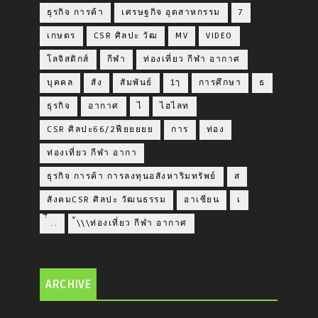
ธุรกิจ การค้า
เศรษฐกิจ อุตสาหกรรม
7
เกษตร
CSR ศิลปะ วัฒ
MV
VIDEO
โลจิสติกส์
กีฬา
ท่องเที่ยว กีฬา อากาศ
บุคคล
สัง
สัมพันธ์
1ๅ
การศึกษา
ธ
ธุรกิจ
อากาศ
ไ
ไฮไลท
CSR ศิลปะ66/2ฟียยยยย
การ
ท่อง
ท่องเที่ยว กีฬา อากา
ธุรกิจ การค้า การลงทุนอสังหาริมทรัพย์
ส
สังคมCSR ศิลปะ วัฒนธรรม
อาเซียน
เ
่่ื​ ..
้\\\ท่องเที่ยว กีฬา อากาศ
ARCHIVE