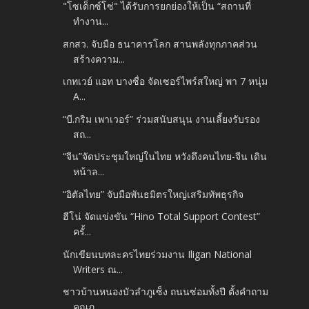
"โซเด็กซ์โซ่" ได้รับการยกย่องให้เป็น “สถานที่
ทำงาน...
สกสว. จับมือ ธนาคารโลก สานพลังทุกภาคส่วน
สร้างความ...
เกทเวย์ แอท บางซื่อ จัดเซอร์ไพร์สใหญ่ พา 7 หนุ่ม
A...
“บี.กริม เพาเวอร์” ร่วมสนับสนุน งานเลี้ยงรับรอง
สถ...
“จีน”จัดประชุมใหญ่ในไทย หวังดึงคนไทย-จีน เดิน
หน้าล...
“อิตัลไทย” จับมือพันธมิตรใหญ่เสริมทัพธุรกิจ
ฮีโน่ จัดแข่งขัน “Hino Total Support Contest”
ครั้...
นักเขียนบทละครไทยร่วมงาน Iligan National
Writers ณ...
ชาวบ้านหนองบัวลำภูเซ็ง ถนนซ่อมทั้งปี ตั้งคำถาม
คุณภ...