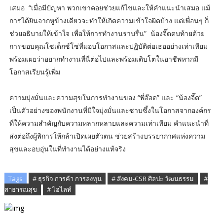
เสมอ “เมื่อมีปัญหา พวกเขาคอยช่วยแก้ไขและให้คำแนะนำเสมอ แม้
การได้ยินจากหูข้างเดียวจะทำให้เกิดความเข้าใจผิดบ้าง แต่เพื่อนๆ ก็
ช่วยอธิบายให้เข้าใจ เพื่อให้การทำงานราบรื่น” น้องจี๊ดตบท้ายด้วย
การขอบคุณโซเด็กซ์โซ่ที่มอบโอกาสและปฏิบัติต่อเธออย่างเท่าเทียม
พร้อมเผยว่าอยากทำงานที่นี่ต่อไปและพร้อมเติบโตในอาชีพหากมี
โอกาสเรียนรู้เพิ่ม
ความมุ่งมั่นและความสุขในการทำงานของ “พี่อ๊อด” และ “น้องจี๊ด”
เป็นตัวอย่างของพนักงานที่มีใจมุ่งมั่นและซาบซึ้งในโอกาสจากองค์กร
ที่ให้ความสำคัญกับความหลากหลายและความเท่าเทียม คำแนะนำที่
ส่งต่อถึงผู้พิการให้กล้าเปิดเผยตัวตน ช่วยสร้างบรรยากาศแห่งความ
สุขและอบอุ่นในที่ทำงานได้อย่างแท้จริง
Tags
# ธุรกิจ การค้า การลงทุน
# สังคม-CSR ศิลปะ วัฒนธรรม
#
สาธารณสุข
# ไฮไลท์