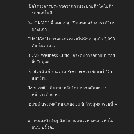
เปิดโครงการประกวดวาดภาพระบายสี “โตโยต้า
รถยนต์ในฝั...
“ผอ.OKMD” ชี้ แคมเปญ “ปิดเทอมสร้างสรรค์” เห
มาะแก่ก...
CHANGAN กวาดยอดจองรถไฟฟ้าทะลุเป้า 3,093
คัน ในงาน ...
BDMS Wellness Clinic ยกระดับการออกแบบรอย
ยิ้มในยุคด...
เจ้าสัวธนินท์ ร่วมงาน Premiere ภาพยนตร์ “วัย
สตาร์ท...
“Motiva®” เดินหน้าพลิกโฉมตลาดศัลยกรรม
หน้าอก ด้วยเท...
เฮเฟเล่ ประเทศไทย ฉลอง 30 ปี ก้าวสู่ทศวรรษที่ 4
...
ชาวหนองบัวลำภู ตั้งคำถามแขวงทางหลวงทำไม
ถนน 2 ฝั่งค...