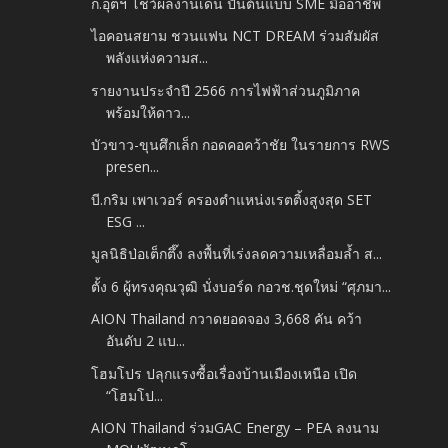
ก.อุตฯ โชว์ผลงานเด่น ปั้นต้นแบบ SME มืออาชีพ
ไอคอนสยาม ชวนแฟน NCT DREAM ร่วมสัมผัส
พลังแห่งความส...
รายงานประจำปี 2566 การไฟฟ้าส่วนภูมิภาค
พร้อมให้ดาว...
บัวขาว-ขุนศึกเล็ก กอดคอคว้าชัย ในรายการ RWS
presen...
บี.กริม เพาเวอร์ ครองตำแหน่งเรตติ้งสูงสุด SET
ESG ...
มูลนิธิป่อเต็กตึ๊ง ลงพื้นที่เร่งลดความเหลื่อมล้ำ ส...
ตั้ง 6 ผู้ทรงคุณวุฒิ นั่งบอร์ด กอวช.ชุดใหม่ “ศุภมา...
AION Thailand กวาดยอดจอง 3,668 คัน คว้า
อันดับ 2 แบ...
โฮมโปร ปลุกแรงซื้อเรื่องบ้านเมืองเหนือ เปิด
“โฮมโป...
AION Thailand ร่วมGAC Energy – PEA ลงนาม