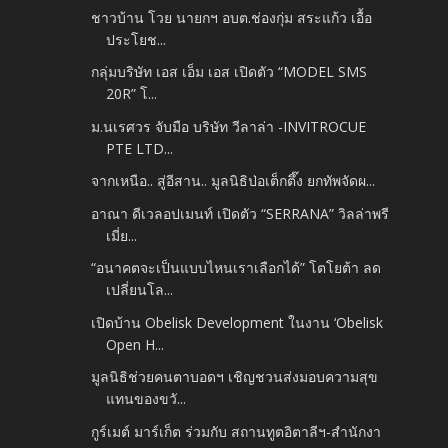
ชาวบ้าน โวย นายกฯ อบต.ช่องกุ่ม สระแก้ว เอื้อ
ประโยช...
กลุ่มบริษัท เอส เอ็ม เอส เปิดตัว “MODEL SMS
20R” โ...
ม.นเรศวร จับมือ บริษัท วีลาล่า -INVITROCUE
PTE LTD...
จากเหนือ.. สู่อีสาน.. มูลนิธิป่อเต็กตึ๊ง ยกทัพจัดผ...
อาณา ดีเวลอปเมนท์ เปิดตัว “SERRANA” วิลล่าพรี
เมี่ย...
“อนาคตจะเป็นแบบไหนเราเลือกได้” โตโยต้า ลด
เปลี่ยนโล...
เปิดบ้าน Obelisk Development ในงาน ‘Obelisk
Open H...
มูลนิธิช่วยคนตาบอดฯ เชิญชวนส่งมอบความสุข
แทนของขวั...
กูร์เมต์ มาร์เก็ต ร่วมกับ สถานทูตอิตาลีฯ-สำนักงา