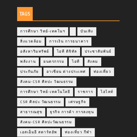
TAGS
การศึกษา วิทย์-เทคโนฯ
บันเทิง
สิ่งแวดล้อม
การเงิน การธนาคาร
อสังหาริมทรัพย์
ไอที ดิจิทัล
ประชาสัมพันธ์
พลังงาน
ยนตรกรรม
ไอที
สังคม
ประกันภัย
อาเซียน ต่างประเทศ
ท่องเที่ยว
สังคม-CSR ศิลปะ วัฒนธรรม
การศึกษา วิทย์-เทคโนโลยี
ราชการ
ไฮไลท์
CSR ศิลปะ วัฒนธรรม
เศรษฐกิจ
สาธารณสุข
ธุรกิจ การค้า การลงทุน
สังคม-CSR ศิลปะวัฒนธรรม
เอสเอ็มอี สตาร์ทอัพ
ท่องเที่ยว กีฬา