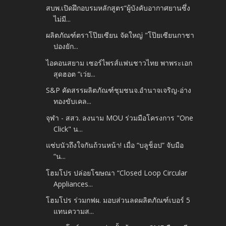
สบพ.เปิดฝึกอบรมหลักสูตร“ผู้บังคับอากาศยานซึ่ง
ไม่มี...
ผลิตภัณฑ์ตราโป๊ยเซียน จัดใหญ่ "โป๊ยเซียนกาชา
ปองยัก...
ไอคอนสยาม เซอร์ไพรส์แฟนชาวไทย พาพระเอก
สุดฮอต “เว่ย...
S&P คัดสรรผลิตภัณฑ์ชุมชนจ.อำนาจเจริญ-อ่าง
ทองขับเคล...
จุฬา - สสว. ลงนาม MOU ร่วมมือโครงการ "One
Click" น...
แซ่บนัวถึงใจกันถ้วนหน้า! เมื่อ “บลูช็อป” จับมือ
“น...
โฮมโปร ปล่อยโฆษณา “Closed Loop Circular
Appliances...
โฮมโปร ร่วมกฟผ. มอบส่วนลดผลิตภัณฑ์เบอร์ 5
แทนความส...