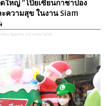
จัดใหญ่ "โป๊ยเซียนกาชาปอง
และความสุข ในงาน Siam
4
R ศิลปะ วัฒนธรรม,
สาธารณสุข,
ไฮไลท์,