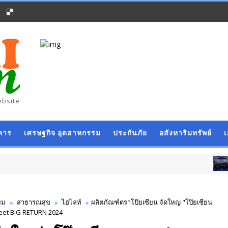
ebsite
คาร
เศรษฐกิจ อุตสาหกรรม
ประกันภัย
อสังหาริมทรัพย์
ธุรกิจ การค้า การ
รม
สาธารณสุข
ไฮไลท์
ผลิตภัณฑ์ตราโป๊ยเซียน จัดใหญ่ "โป๊ยเซียน
eet BIG RETURN 2024