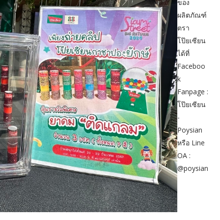
ของ
ผลิตภัณฑ์
ตรา
โป๊ยเซียน
ได้ที่
Faceboo
k
Fanpage :
โป๊ยเซียน
-
Poysian
หรือ Line
OA :
@poysian