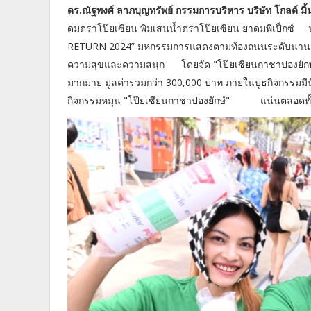
ดร.ณัฐพงศ์ ลาภบุญทรัพย์ กรรมการบริหาร บริษัท โกลด์ มิ้นท
ดมตราโป๊ยเซียน พิมเสนน้ำตราโป๊ยเซียน ยาดมพีเป็กซ์ 
RETURN 2024” มหกรรมการแสดงตามท้องถนนระดับนานาชา
ความสุขและความสนุก โดยจัด "โป๊ยเซียนกาชาปองยักษ์" ให
มากมาย มูลค่ารวมกว่า 300,000 บาท ภายในบูธกิจกรรมมีนั
กิจกรรมหมุน "โป๊ยเซียนกาชาปองยักษ์" แน่นตลอดทั้งวัน