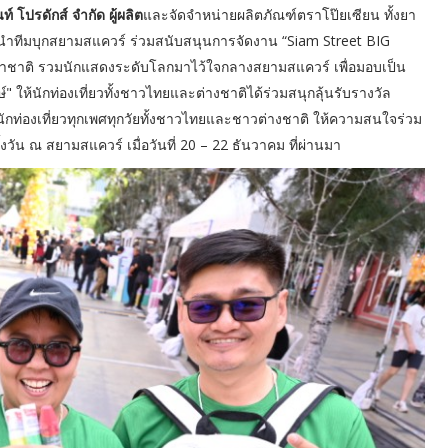
์ โปรดักส์ จำกัด ผู้ผลิต
และจัดจำหน่ายผลิตภัณฑ์ตราโป๊ยเซียน ทั้งยา
นำทีมบุกสยามสแควร์ ร่วมสนับสนุนการจัดงาน “Siam Street BIG
ติ รวมนักแสดงระดับโลกมาไว้ใจกลางสยามสแควร์ เพื่อมอบเป็น
้นักท่องเที่ยวทั้งชาวไทยและต่างชาติได้ร่วมสนุกลุ้นรับรางวัล
กท่องเที่ยวทุกเพศทุกวัยทั้งชาวไทยและชาวต่างชาติ ให้ความสนใจร่วม
 ณ สยามสแควร์ เมื่อวันที่ 20 – 22 ธันวาคม ที่ผ่านมา