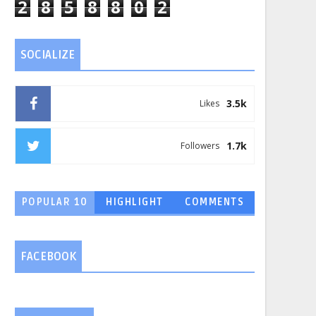
2
8
5
8
8
0
2
SOCIALIZE
3.5k
Likes
1.7k
Followers
POPULAR 10
HIGHLIGHT
COMMENTS
FACEBOOK