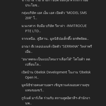
ประโยช...
กลุ่มบริษัท เอส เอ็ม เอส เปิดตัว “MODEL SMS
20R” โ...
ม.นเรศวร จับมือ บริษัท วีลาล่า -INVITROCUE
PTE LTD...
จากเหนือ.. สู่อีสาน.. มูลนิธิป่อเต็กตึ๊ง ยกทัพจัดผ...
อาณา ดีเวลอปเมนท์ เปิดตัว “SERRANA” วิลล่าพรี
เมี่ย...
“อนาคตจะเป็นแบบไหนเราเลือกได้” โตโยต้า ลด
เปลี่ยนโล...
เปิดบ้าน Obelisk Development ในงาน ‘Obelisk
Open H...
มูลนิธิช่วยคนตาบอดฯ เชิญชวนส่งมอบความสุข
แทนของขวั...
กูร์เมต์ มาร์เก็ต ร่วมกับ สถานทูตอิตาลีฯ-สำนักงา
นพ...