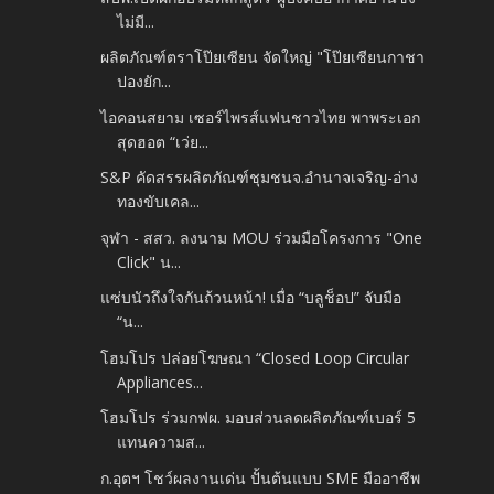
ไม่มี...
ผลิตภัณฑ์ตราโป๊ยเซียน จัดใหญ่ "โป๊ยเซียนกาชา
ปองยัก...
ไอคอนสยาม เซอร์ไพรส์แฟนชาวไทย พาพระเอก
สุดฮอต “เว่ย...
S&P คัดสรรผลิตภัณฑ์ชุมชนจ.อำนาจเจริญ-อ่าง
ทองขับเคล...
จุฬา - สสว. ลงนาม MOU ร่วมมือโครงการ "One
Click" น...
แซ่บนัวถึงใจกันถ้วนหน้า! เมื่อ “บลูช็อป” จับมือ
“น...
โฮมโปร ปล่อยโฆษณา “Closed Loop Circular
Appliances...
โฮมโปร ร่วมกฟผ. มอบส่วนลดผลิตภัณฑ์เบอร์ 5
แทนความส...
ก.อุตฯ โชว์ผลงานเด่น ปั้นต้นแบบ SME มืออาชีพ