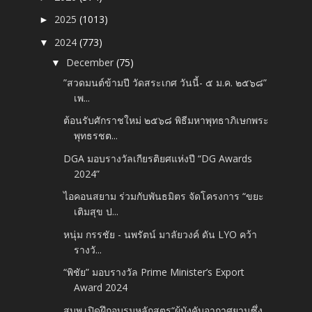
2025
(1013)
►
2024
(773)
▼
December
(75)
▼
”สวดมนต์ข้ามปี วัดสระเกศ วันนี้- ๕ ม.ค. ๒๕๖๘”
เพ...
ต้อนรับศักราชใหม่ ๒๕๖๘ พิธีมหาพุทธาภิเษกพระ
พุทธรชต...
DGA มอบรางวัลเกียรติยศแห่งปี “DG Awards
2024”
ไอคอนสยาม ร่วมกับพันธมิตร จัดโครงการ “ขยะ
เติมสุข ป...
หนุ่ม กรรชัย - นพรัตน์ มาลัยวงค์ ดัน LYO คว้า
รางวั...
“พิชัย” มอบรางวัล Prime Minister’s Export
Award 2024
สบพ.เปิดฝึกอบรมหลักสูตร“ผู้บังคับอากาศยานซึ่ง