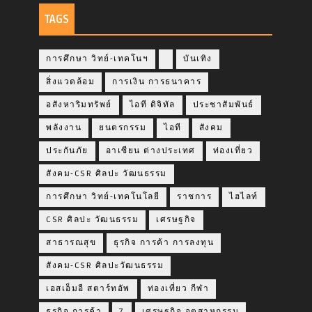
TAGS
การศึกษา วิทย์-เทคโนฯ
บันเทิง
สิ่งแวดล้อม
การเงิน การธนาคาร
อสังหาริมทรัพย์
ไอที ดิจิทัล
ประชาสัมพันธ์
พลังงาน
ยนตรกรรม
ไอที
สังคม
ประกันภัย
อาเซียน ต่างประเทศ
ท่องเที่ยว
สังคม-CSR ศิลปะ วัฒนธรรม
การศึกษา วิทย์-เทคโนโลยี
ราชการ
ไฮไลท์
CSR ศิลปะ วัฒนธรรม
เศรษฐกิจ
สาธารณสุข
ธุรกิจ การค้า การลงทุน
สังคม-CSR ศิลปะวัฒนธรรม
เอสเอ็มอี สตาร์ทอัพ
ท่องเที่ยว กีฬา
ธุรกิจ การค้า
7
เศรษฐกิจ อุตสาหกรรม