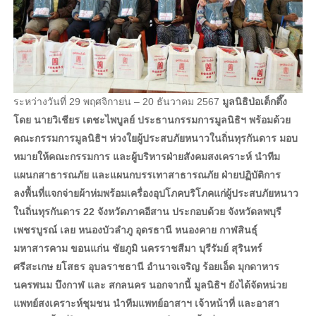
ระหว่างวันที่ 29 พฤศจิกายน – 20 ธันวาคม 2567
มูลนิธิป่อเต็กตึ๊ง
โดย นายวิเชียร เตชะไพบูลย์ ประธานกรรมการมูลนิธิฯ พร้อมด้วย
คณะกรรมการมูลนิธิฯ ห่วงใยผู้ประสบภัยหนาวในถิ่นทุรกันดาร มอบ
หมายให้คณะกรรมการ และผู้บริหารฝ่ายสังคมสงเคราะห์ นำทีม
แผนกสาธารณภัย และแผนกบรรเทาสาธารณภัย ฝ่ายปฏิบัติการ
ลงพื้นที่แจกจ่ายผ้าห่มพร้อมเครื่องอุปโภคบริโภคแก่ผู้ประสบภัยหนาว
ในถิ่นทุรกันดาร 22 จังหวัดภาคอีสาน ประกอบด้วย จังหวัดลพบุรี
เพชรบูรณ์ เลย หนองบัวลำภู อุดรธานี หนองคาย กาฬสินธุ์
มหาสารคาม ขอนแก่น ชัยภูมิ นครราชสีมา บุรีรัมย์ สุรินทร์
ศรีสะเกษ ยโสธร อุบลราชธานี อำนาจเจริญ ร้อยเอ็ด มุกดาหาร
นครพนม บึงกาฬ และ สกลนคร นอกจากนี้ มูลนิธิฯ ยังได้จัดหน่วย
แพทย์สงเคราะห์ชุมชน นำทีมแพทย์อาสาฯ เจ้าหน้าที่ และอาสา