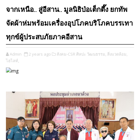
จากเหนือ.. สู่อีสาน.. มูลนิธิป่อเต็กตึ๊ง ยกทัพ
จัดผ้าห่มพร้อมเครื่องอุปโภคบริโภคบรรเทา
ทุกข์ผู้ประสบภัยภาคอีสาน
Admin
2 years ago
สังคม-CSR ศิลปะ วัฒนธรรม,
สิ่งแวดล้อม,
ไฮไลท์,