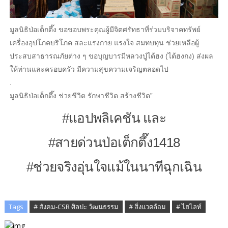
มูลนิธิป่อเต็กตึ๊ง ขอขอบพระคุณผู้มีจิตศรัทธาที่ร่วมบริจาคทรัพย์
เครื่องอุปโภคบริโภค สละแรงกาย แรงใจ สมทบทุน ช่วยเหลือผู้
ประสบสาธารณภัยต่าง ๆ ขอบุญบารมีหลวงปู่ไต้ฮง (ไต้ฮงกง) ส่งผล
ให้ท่านและครอบครัว มีความสุขความเจริญตลอดไป
.
มูลนิธิป่อเต็กตึ๊ง ช่วยชีวิต รักษาชีวิต สร้างชีวิต”
#แอปพลิเคชัน และ
#สายด่วนป่อเต็กตึ๊ง1418
#ช่วยจริงอุ่นใจแม้ในนาทีฉุกเฉิน
Tags
# สังคม-CSR ศิลปะ วัฒนธรรม
# สิ่งแวดล้อม
# ไฮไลท์