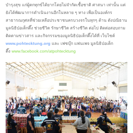
บำรุงสุข แก่ผู้ตกทุกข์ได้ยากโดยไม่จำกัดเชื้อชาติ ศาสนา เท่านั้น แต่
ยังได้พัฒนาการดำเนินงานอีกในหลาย ๆ ทาง เพื่อเป็นองค์กร
สาธารณกุศลที่ช่วยเหลือประชาชนครบวงจรในทุกๆ ด้าน ดังปณิธาน
มูลนิธิป่อเต็กตึ๊ง ช่วยชีวิต รักษาชีวิต สร้างชีวิต ต่อไป ติดต่อสอบถาม
ติดตามข่าวสาร และกิจกรรมของมูลนิธิป่อเต็กตึ๊งได้ที่ เว็บไซต์
www.pohtecktung.org
และ เฟซบุ๊ก แฟนเพจ มูลนิธิป่อเต็ก
ตึ๊ง
www.facebook.com/atpohtecktung