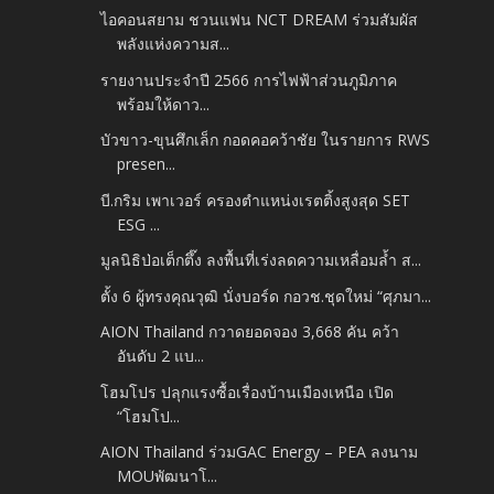
ไอคอนสยาม ชวนแฟน NCT DREAM ร่วมสัมผัส
พลังแห่งความส...
รายงานประจำปี 2566 การไฟฟ้าส่วนภูมิภาค
พร้อมให้ดาว...
บัวขาว-ขุนศึกเล็ก กอดคอคว้าชัย ในรายการ RWS
presen...
บี.กริม เพาเวอร์ ครองตำแหน่งเรตติ้งสูงสุด SET
ESG ...
มูลนิธิป่อเต็กตึ๊ง ลงพื้นที่เร่งลดความเหลื่อมล้ำ ส...
ตั้ง 6 ผู้ทรงคุณวุฒิ นั่งบอร์ด กอวช.ชุดใหม่ “ศุภมา...
AION Thailand กวาดยอดจอง 3,668 คัน คว้า
อันดับ 2 แบ...
โฮมโปร ปลุกแรงซื้อเรื่องบ้านเมืองเหนือ เปิด
“โฮมโป...
AION Thailand ร่วมGAC Energy – PEA ลงนาม
MOUพัฒนาโ...