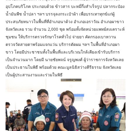
อุปโภคบริโภค ประกอบด้วย ข้าวสาร บะหมี่กึ่งสำเร็จรูป ปลากระป๋อง
น้ำมันพืช น้ำปลา ฯลฯ บรรจุลงกระเป๋าผ้า เพื่อบรรเทาทุกข์แก่ผู้
ประสบภัยหนาวในพื้นที่ที่อำเภอนาด้วง อำเภอเอราวัณ อำเภอผาขาว
จังหวัดเลย รวม จำนวน 2,000 ชุด พร้อมทั้งจัดหน่วยแพทย์สงเคราะห์
ชุมชน ให้บริการตรวจรักษาโรคทั่วไป จ่ายยา คัดกรองเบาหวาน
ตรวจวัดสายตาพร้อมแจกแว่น บริการตัดผม ฯลฯ ในพื้นที่อำเภอผา
ขาว โดยมีประชาชนทั้งในพื้นที่และบริเวณใกล้เคียงเข้ารับบริการ
เป็นจำนวนมาก โดยมี นายชัยพจน์ จรูญพงศ์ ผู้ว่าราชการจังหวัดเลย
เป็นประธานในพิธี พร้อมด้วย คณะมูลนิธิสว่างคีรีธรรม จังหวัดเลย
เป็นผู้ประสานงานและร่วมในพิธี