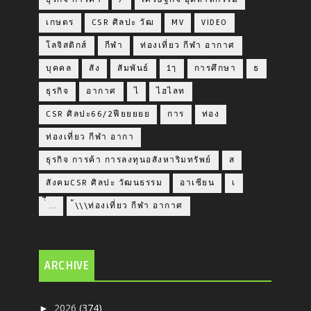
เกษตร
CSR ศิลปะ วัฒ
MV
VIDEO
โลจิสติกส์
กีฬา
ท่องเที่ยว กีฬา อากาศ
บุคคล
สัง
สัมพันธ์
1ๅ
การศึกษา
ธ
ธุรกิจ
อากาศ
ไ
ไฮไลท
CSR ศิลปะ66/2ฟียยยยย
การ
ท่อง
ท่องเที่ยว กีฬา อากา
ธุรกิจ การค้า การลงทุนอสังหาริมทรัพย์
ส
สังคมCSR ศิลปะ วัฒนธรรม
อาเซียน
เ
่่ื​ ..
้\\\ท่องเที่ยว กีฬา อากาศ
ARCHIVE
2026
(374)
►