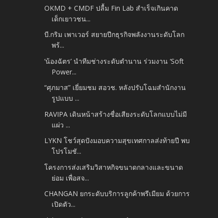
OKMD + CMDF ปลื้ม Fin Lab สำเร็จเกินคาด
เด็กเยาวชน...
บี.กริม เพาเวอร์ สยายปีกธุรกิจพลังงานระดับโลก
พร้...
‘น้องฉัตร’ นำทีมช่างระดับตำนาน ร่วมงาน ‘Soft
Power...
“ศุภมาส” เยี่ยมชม สอวช. หลังปรับโฉมสำนักงาน
รูปแบบ ...
RAVIPA เดินหน้าสร้างชื่อเสียงระดับโลกแบบไม่มี
แผ่ว ...
LYKN โชว์สุดปังมอบความสุขเทศกาลส่งท้ายปี พบ
โปรโมชั...
โครงการส่งเสริมวิสาหกิจขนาดกลางและขนาด
ย่อม เพื่อสจ...
CHANGAN ยกระดับบริการลูกค้าพรีเมียม ด้วยการ
เปิดตัว...