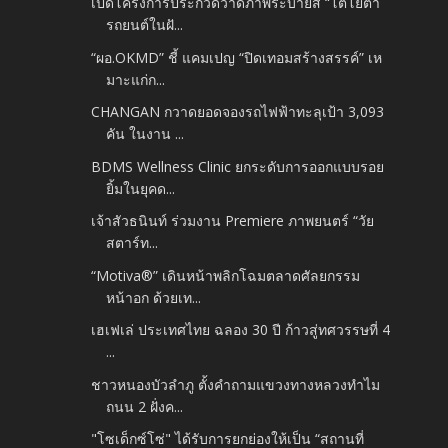
เปิดโครงการประกวดวาดภาพระบายสี “โตโยต้า
รถยนต์ในฝั...
“ผอ.OKMD” ชี้ แคมเปญ “ปิดเทอมสร้างสรรค์” เห
มาะแก่ก...
CHANGAN กวาดยอดจองรถไฟฟ้าทะลุเป้า 3,093
คัน ในงาน ...
BDMS Wellness Clinic ยกระดับการออกแบบรอย
ยิ้มในยุคด...
เจ้าสัวธนินท์ ร่วมงาน Premiere ภาพยนตร์ “วัย
สตาร์ท...
“Motiva®” เดินหน้าพลิกโฉมตลาดศัลยกรรม
หน้าอก ด้วยเท...
เฮเฟเล่ ประเทศไทย ฉลอง 30 ปี ก้าวสู่ทศวรรษที่ 4
...
ชาวหนองบัวลำภู ตั้งคำถามแขวงทางหลวงทำไม
ถนน 2 ฝั่งค...
"โซเด็กซ์โซ่" ได้รับการยกย่องให้เป็น “สถานที่