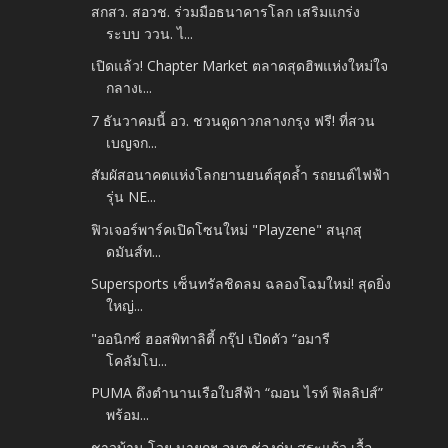
สกสว. สอวช. ร่วมมือธนาคารโลก เสริมแกร่ง
ระบบ ววน. ไ...
เปิดแล้ว! Chapter Market ตลาดสุดฮิพแห่งใหม่ใจ
กลางเ...
7 ธันวาคมนี้ อว. ชวนดูดาวกลางกรุง ฟรี! ที่สวน
เบญจก...
สัมผัสอนาคตแห่งโลกยานยนต์สุดล้ำ รถยนต์ไฟฟ้า
รุ่น NE...
ฟิวเจอร์พาร์คเปิดโซนใหม่ "Playzene" สนุกสุ
ดมันส์ท...
Supersports เซ็นทรัลชิดลม ฉลองโฉมใหม่! สุดยิ่ง
ใหญ่...
"ออนิกซ์ ฮอสพิทาลิตี้ กรุ๊ป เปิดตัว “อมารี
โคลัมโบ...
PUMA ดึงตำนานเรือใบสีฟ้า “ฌอน ไรท์ ฟิลลิปส์”
พร้อม...
ชาวบ้าน โวย นายกฯ อบต.ช่องกุ่ม สระแก้ว เอื้อ