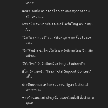
ทำงาน...
สกสว. จับมือ ธนาคารโลก สานพลังทุกภาคส่วน
สร้างความ...
เกทเวย์ แอท บางซื่อ จัดเซอร์ไพร์สใหญ่ พา 7 หนุ่ม
A...
“บี.กริม เพาเวอร์” ร่วมสนับสนุน งานเลี้ยงรับรอง
สถ...
“จีน”จัดประชุมใหญ่ในไทย หวังดึงคนไทย-จีน เดิน
หน้าล...
“อิตัลไทย” จับมือพันธมิตรใหญ่เสริมทัพธุรกิจ
ฮีโน่ จัดแข่งขัน “Hino Total Support Contest”
ครั้...
นักเขียนบทละครไทยร่วมงาน Iligan National
Writers ณ...
ชาวบ้านหนองบัวลำภูเซ็ง ถนนซ่อมทั้งปี ตั้งคำถาม
คุณภ...