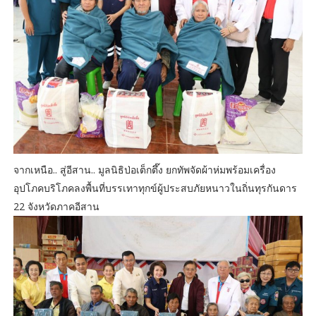
จากเหนือ.. สู่อีสาน.. มูลนิธิป่อเต็กตึ๊ง ยกทัพจัดผ้าห่มพร้อมเครื่อง
อุปโภคบริโภคลงพื้นที่บรรเทาทุกข์ผู้ประสบภัยหนาวในถิ่นทุรกันดาร
22 จังหวัดภาคอีสาน