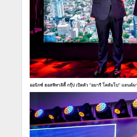
ออนิกซ์ ฮอสพิทาลิตี้ กรุ๊ป เปิดตัว “อมารี โคลัมโบ” แลนด์ม