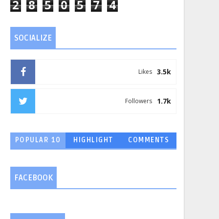
2
8
5
0
5
7
4
SOCIALIZE
3.5k
Likes
1.7k
Followers
POPULAR 10
HIGHLIGHT
COMMENTS
FACEBOOK