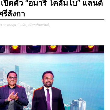
๊ป เปิดตัว “อมารี โคลัมโบ” แลนด์
ศรีลังกา
้า การลงทุน,
บันเทิง,
อสังหาริมทรัพย์,