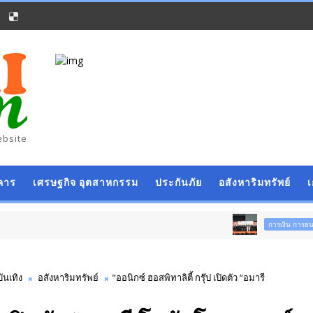
ebsite
คาร
เศรษฐกิจ อุตสาหกรรม
ประกันภัย
อสังหาริมทรัพย์
สตาร์ทวั
การเงิน การธนาคาร
บันเทิง
อสังหาริมทรัพย์
"ออนิกซ์ ฮอสพิทาลิตี้ กรุ๊ป เปิดตัว “อมารี