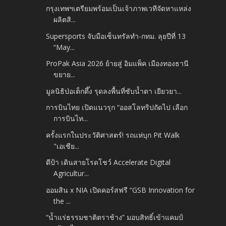
กรุงเทพฯเตรียมพร้อมเป็นเจ้าภาพเวทีจัดหาแหล่ง
ผลิตสิ...
Supersports จับมือเซ็นทรัลทำ-กทม. ลุยปีที่ 13
“May...
ProPak Asia 2026 ย้ายสู่ อิมแพ็ค เมืองทองธานี
ขยาย...
มูลนิธิป่อเต็กตึ๊ง รุดลงพื้นที่ซับน้ำตา เยียวยา...
การบินไทย เปิดแนวรุก “ออสโลทริปถัดไป เลือก
การบินไท...
ครั้งแรกในประวัติศาสตร์! รถแห่บุก Pit Walk
"เอเชีย...
ดีป้า เดินสายโรดโชว์ Accelerate Digital
Agricultur...
ออมสิน x NIA เปิดคอร์สฟรี “GSB Innovation for
the ...
“น้ำแร่ธรรมชาติตราช้าง” มอบสิทธิ์เข้าแคมป์