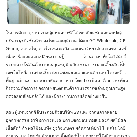
ในการศึกษาดูงาน คณะผู้แทนจากชิลีได้เข้าเยี่ยมชมและพบปะผู้
บริหารธุรกิจชั้นนำของไทยและภูมิภาค ได้แก่ GO Wholesale, CP
Group, ตลาดไท, ท่าเรือแหลมฉบัง และมหาวิทยาลัยเกษตรศาสตร์
เพื่อหารือและแลกเปลี่ยนความรู้ ด้านต่างๆ ทั้งโลจิสติกส์
ระบบห่วงโซ่สินค้าควบคุมอุณหภูมิ นวัตกรรมการเพาะเลี้ยงสัตว์น้ำ
เทคโนโลยีการเพาะเลี้ยงปลาแซลมอนแอตแลนติก และโครงสร้าง
พื้นฐานด้านการกระจายสินค้าอาหาร โดยประเด็นหารือต่างสะท้อน
ถึงความต้องการของอาเซียนต่อสินค้าอาหารจากชิลีที่มีคุณภาพสูง
ตรวจสอบย้อนกลับได้ และมีกระบวนการผลิตอย่างยั่งยืน
คณะผู้แทนจากชิลีประกอบด้วยบริษัท 28 แห่ง จากหลากหลาย
อุตสาหกรรม อาทิ อาหารทะเล ปลาแซลมอน หอยแมลงภู่ ผลไม้สด
เนื้อสัตว์ ถั่ว ผลไม้อบแห้ง ธุรกิจเกษตร ผลิตภัณฑ์ป่าไม้ เทคโนโลยี
อาหาร และโซลูชันด้านเพาะเลี้ยงสัตว์น้ำ นอกจากนี้ยังมีตัวแทนจาก