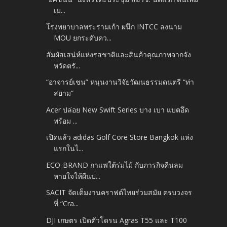
เม...
โรงพยาบาลพระรามเก้า ผนึก INTCC ลงนาม
MOU ยกระดับคว...
สัมผัสเสน่ห์แห่งรสชาติและสินค้าคุณภาพจากจัง
หวัดตรั...
“อาจารย์เชน” หนุนงานวิจัยวัฒนธรรมดนตรี “ท่า
สยาม”
Acer ปล่อย New Swift Series บาง เบา แบตอึด
พร้อม ...
เปิดแล้ว adidas Golf Core Store Bangkok แห่ง
แรกในไ...
ECO-BRAND กาแฟใต้ร่มไม้ กับภารกิจคืนลม
หายใจให้ผืนป...
SACIT จัดเต็มงานคราฟต์ไทยร่วมสมัย ครบวงจร
ที่ “Cra...
DJI เกษตร เปิดตัวโดรน Agras T55 และ T100