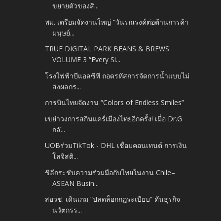
ขยายตัวของสิ...
พม. เตรียมจัดงานใหญ่ “วันรณรงค์ต่อต้านการค้า
มนุษย์...
TRUE DIGITAL PARK BEANS & BREWS
VOLUME 3 “Every Si...
โรงไฟฟ้าบีแอลซีพี ถอดรหัสการจัดการน้ำแบบไม่
ส่งผลกร...
การบินไทยจัดงาน “Colors of Endless Smiles”
เขย่าวงการสกินแคร์เมืองไทยอีกครั้ง! เมื่อ Dr.G
กลั...
UOBร่วมTikTok - DHL เชื่อมคอนเทนต์ การเงิน
โลจิสติ...
ชิลีกระชับความร่วมมือกับไทยในงาน Chile–
ASEAN Busin...
สอวช. เดินเกม “ปลดล็อกกฎระเบียบ” ดันธุรกิจ
นวัตกรร...