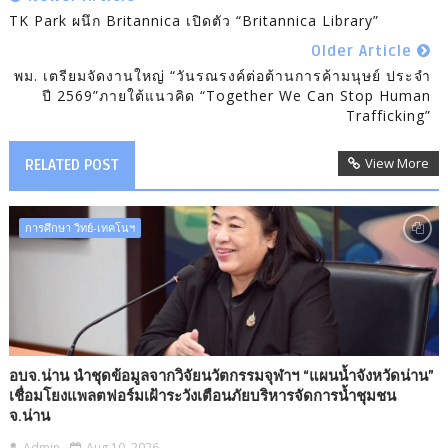
TK Park ผนึก Britannica เปิดตัว “Britannica Library”
Older Article
พม. เตรียมจัดงานใหญ่ “วันรณรงค์ต่อต้านการค้ามนุษย์ ประจำ
ปี 2569”ภายใต้แนวคิด “Together We Can Stop Human
Trafficking”
View More
RELATED POST
การศึกษา วิทย์-เทคโนฯ
อบจ.น่าน นำชุดข้อมูลจากวิจัยนวัตกรรมจุฬาฯ “แผนน้ำจังหวัดน่าน”
เชื่อมโยงแพลตฟอร์มเฝ้าระวังเตือนภัยบริหารจัดการน้ำชุมชน​
จ.น่าน
Admin
Aug 10, 2026