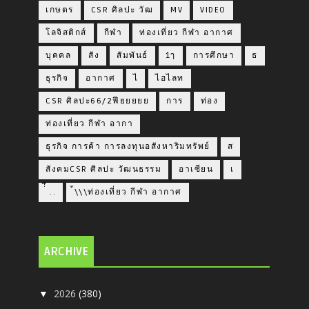
เกษตร
CSR ศิลปะ วัฒ
MV
VIDEO
โลจิสติกส์
กีฬา
ท่องเที่ยว กีฬา อากาศ
บุคคล
สัง
สัมพันธ์
1ๅ
การศึกษา
ธ
ธุรกิจ
อากาศ
ไ
ไฮไลท
CSR ศิลปะ66/2ฟียยยยย
การ
ท่อง
ท่องเที่ยว กีฬา อากา
ธุรกิจ การค้า การลงทุนอสังหาริมทรัพย์
ส
สังคมCSR ศิลปะ วัฒนธรรม
อาเซียน
เ
่่ื​ ..
้\\\ท่องเที่ยว กีฬา อากาศ
ARCHIVE
2026
(380)
▼