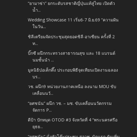
“ยามาซ่า” ยกระดับรสชาติญี่ปุ่นแท้สู่ไทย เปิดตัว
น้ำ...
Wedding Showcase 11 เริ่ม6-7 มิ.ย.69 “ความฝัน
ในวัน...
ชิลีเตรียมจัดประชุมสุดยอดชิลี-อาเซียน ครั้งที่ 2
ท...
บิ๊กซี ผนึกกระทรวงสาธารณสุข และ 18 แบรนด์
นมชั้นนำ ...
มูลนิธิป่อเต็กตึ๊ง ประกอบพิธีจุดเทียนเปิดงานฉลอง
บร...
วช. ผนึก9 หน่วยงานภาคเหนือ ลงนาม MOU ขับ
เคลื่อนนวั...
“ยศชนัน” ผนึก วช. – มช. ขับเคลื่อนนวัตกรรม
จัดการ P...
ดีป้า ปักหมุด OTOD #3 จังหวัดที่ 4 “พระนครศรีอ
ยุธย...
“ยศชนัน” นั่งหัวโต๊ะประชุม สอวช. นัดแรก ดันเพิ่ม