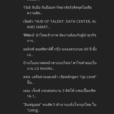
T&B จับมือ จับมือมหาวิทยาลัยรังสิตจุดไอเดีย
ความคิด...
เปิดตัว “HUB OF TALENT: DATA CENTER, AI,
AND SMART...
‘พิพัฒน์’ นำไทยเจ้าภาพ จัดงานต้อนรับผู้นำธุรกิจ
การ...
ออนิกซ์ ฮอสพิทาลิตี้ กรุ๊ป ฉลองครบรอบ 60 ปี ตั้ง
เป...
บ้านในอนาคตหน้าตาแบบไหน? พาไขคำตอบใน
งาน LG Innofes...
สสส.-เครือข่ายงดเหล้า เปิดหลักสูตร “Up-Level”
ปั้น...
เดอะ เจ็นซ์ แข่งต่อสนาม 3 ดิทโต้ แชมเปี้ยนชิพ
16-1...
“อินฟลูออส” ขนทัพ 5 ตำนานแข้งโลกบุกไทย ใน
“Living...