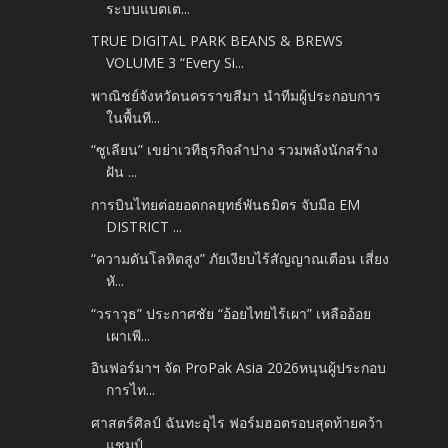
ระบบแบตเต...
TRUE DIGITAL PARK BEANS & BREWS
VOLUME 3 “Every Si...
พาณิชย์จังหวัดนครราขสีมา นำทีมผู้ประกอบการ
ในพื้นที...
“ซูเลียน” เขย่าเวทีธุรกิจลำปาง รวมพลังนักสร้าง
ฝัน ...
การบินไทยต่อยอดกลยุทธ์พันธมิตร จับมือ EM
DISTRICT ...
“ความดันโลหิตสูง” ภัยเงียบไร้สัญญาณเตือน เสี่ยง
หั...
“วราวุธ” ประกาศชัย “อ้อยไทยไร้เผา” เหลืออ้อย
เผาเพี...
อินฟอร์มาฯ จัด ProPak Asia 2026​หนุนผู้ประกอบ
การไท...
ศาสตร์ศิลป์ ฉันทะอุไร ฟอร์มฮอตรอบสุดท้ายคว้า
แชมป์ ...