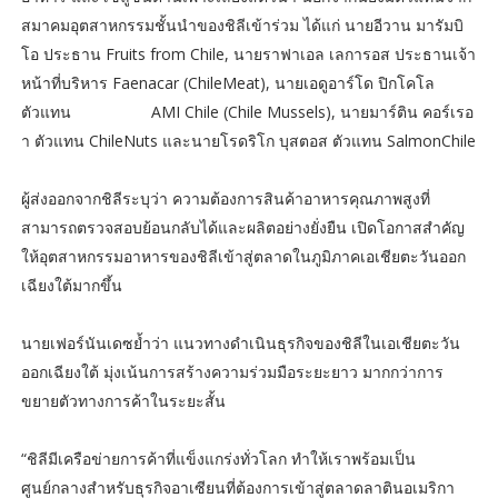
สมาคมอุตสาหกรรมชั้นนำของชิลีเข้าร่วม ได้แก่ นายอีวาน มารัมบิ
โอ ประธาน Fruits from Chile, นายราฟาเอล เลการอส ประธานเจ้า
หน้าที่บริหาร Faenacar (ChileMeat), นายเอดูอาร์โด ปิกโคโล
ตัวแทน AMI Chile (Chile Mussels), นายมาร์ติน คอร์เรอ
า ตัวแทน ChileNuts และนายโรดริโก บุสตอส ตัวแทน SalmonChile
ผู้ส่งออกจากชิลีระบุว่า ความต้องการสินค้าอาหารคุณภาพสูงที่
สามารถตรวจสอบย้อนกลับได้และผลิตอย่างยั่งยืน เปิดโอกาสสำคัญ
ให้อุตสาหกรรมอาหารของชิลีเข้าสู่ตลาดในภูมิภาคเอเชียตะวันออก
เฉียงใต้มากขึ้น
นายเฟอร์นันเดซย้ำว่า แนวทางดำเนินธุรกิจของชิลีในเอเชียตะวัน
ออกเฉียงใต้ มุ่งเน้นการสร้างความร่วมมือระยะยาว มากกว่าการ
ขยายตัวทางการค้าในระยะสั้น
“ชิลีมีเครือข่ายการค้าที่แข็งแกร่งทั่วโลก ทำให้เราพร้อมเป็น
ศูนย์กลางสำหรับธุรกิจอาเซียนที่ต้องการเข้าสู่ตลาดลาตินอเมริกา