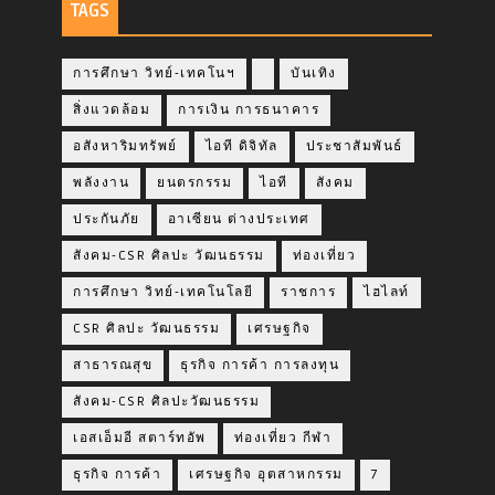
TAGS
การศึกษา วิทย์-เทคโนฯ
บันเทิง
สิ่งแวดล้อม
การเงิน การธนาคาร
อสังหาริมทรัพย์
ไอที ดิจิทัล
ประชาสัมพันธ์
พลังงาน
ยนตรกรรม
ไอที
สังคม
ประกันภัย
อาเซียน ต่างประเทศ
สังคม-CSR ศิลปะ วัฒนธรรม
ท่องเที่ยว
การศึกษา วิทย์-เทคโนโลยี
ราชการ
ไฮไลท์
CSR ศิลปะ วัฒนธรรม
เศรษฐกิจ
สาธารณสุข
ธุรกิจ การค้า การลงทุน
สังคม-CSR ศิลปะวัฒนธรรม
เอสเอ็มอี สตาร์ทอัพ
ท่องเที่ยว กีฬา
ธุรกิจ การค้า
เศรษฐกิจ อุตสาหกรรม
7