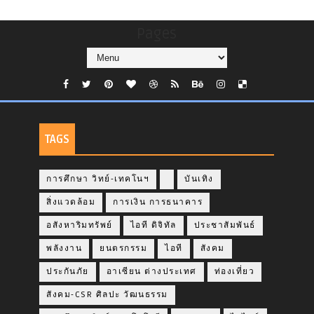
Pages
TAGS
การศึกษา วิทย์-เทคโนฯ
บันเทิง
สิ่งแวดล้อม
การเงิน การธนาคาร
อสังหาริมทรัพย์
ไอที ดิจิทัล
ประชาสัมพันธ์
พลังงาน
ยนตรกรรม
ไอที
สังคม
ประกันภัย
อาเซียน ต่างประเทศ
ท่องเที่ยว
สังคม-CSR ศิลปะ วัฒนธรรม