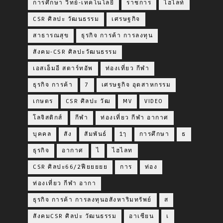
การศึกษา วิทย์-เทคโนโลยี
ราชการ
ไฮไลท์
CSR ศิลปะ วัฒนธรรม
เศรษฐกิจ
สาธารณสุข
ธุรกิจ การค้า การลงทุน
สังคม-CSR ศิลปะวัฒนธรรม
เอสเอ็มอี สตาร์ทอัพ
ท่องเที่ยว กีฬา
ธุรกิจ การค้า
7
เศรษฐกิจ อุตสาหกรรม
เกษตร
CSR ศิลปะ วัฒ
MV
VIDEO
โลจิสติกส์
กีฬา
ท่องเที่ยว กีฬา อากาศ
บุคคล
สัง
สัมพันธ์
1ๅ
การศึกษา
ธ
ธุรกิจ
อากาศ
ไ
ไฮไลท
CSR ศิลปะ66/2ฟียยยยย
การ
ท่อง
ท่องเที่ยว กีฬา อากา
ธุรกิจ การค้า การลงทุนอสังหาริมทรัพย์
ส
สังคมCSR ศิลปะ วัฒนธรรม
อาเซียน
เ