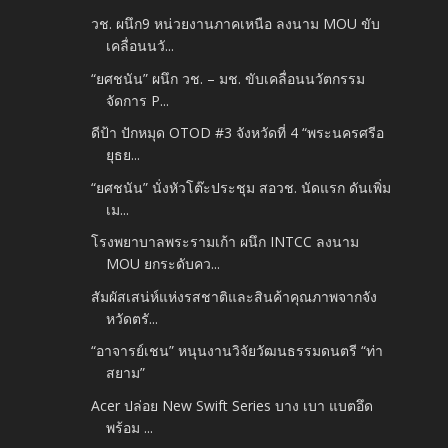
วช. ผนึก9 หน่วยงานภาคเหนือ ลงนาม MOU ขับ
เคลื่อนนวั...
“ยศชนัน” ผนึก วช. – มช. ขับเคลื่อนนวัตกรรม
จัดการ P...
ดีป้า ปักหมุด OTOD #3 จังหวัดที่ 4 “พระนครศรีอ
ยุธย...
“ยศชนัน” นั่งหัวโต๊ะประชุม สอวช. นัดแรก ดันเพิ่ม
เม...
โรงพยาบาลพระรามเก้า ผนึก INTCC ลงนาม
MOU ยกระดับคว...
สัมผัสเสน่ห์แห่งรสชาติและสินค้าคุณภาพจากจัง
หวัดตรั...
“อาจารย์เชน” หนุนงานวิจัยวัฒนธรรมดนตรี “ท่า
สยาม”
Acer ปล่อย New Swift Series บาง เบา แบตอึด
พร้อม ...