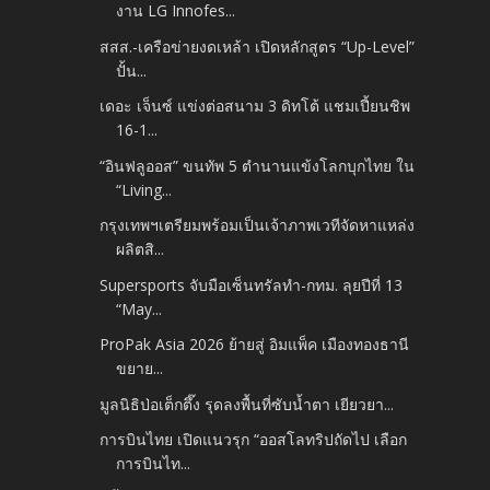
งาน LG Innofes...
สสส.-เครือข่ายงดเหล้า เปิดหลักสูตร “Up-Level”
ปั้น...
เดอะ เจ็นซ์ แข่งต่อสนาม 3 ดิทโต้ แชมเปี้ยนชิพ
16-1...
“อินฟลูออส” ขนทัพ 5 ตำนานแข้งโลกบุกไทย ใน
“Living...
กรุงเทพฯเตรียมพร้อมเป็นเจ้าภาพเวทีจัดหาแหล่ง
ผลิตสิ...
Supersports จับมือเซ็นทรัลทำ-กทม. ลุยปีที่ 13
“May...
ProPak Asia 2026 ย้ายสู่ อิมแพ็ค เมืองทองธานี
ขยาย...
มูลนิธิป่อเต็กตึ๊ง รุดลงพื้นที่ซับน้ำตา เยียวยา...
การบินไทย เปิดแนวรุก “ออสโลทริปถัดไป เลือก
การบินไท...