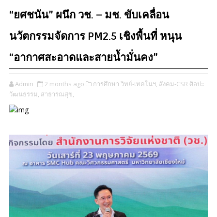
“ยศชนัน” ผนึก วช. – มช. ขับเคลื่อน
นวัตกรรมจัดการ PM2.5 เชิงพื้นที่ หนุน
“อากาศสะอาดและสายน้ำมั่นคง”
Admin
2 months ago
การศึกษา วิทย์-เทคโนฯ,
สังคม-CSR ศิลปะ
วัฒนธรรม​,
สาธารณสุข,