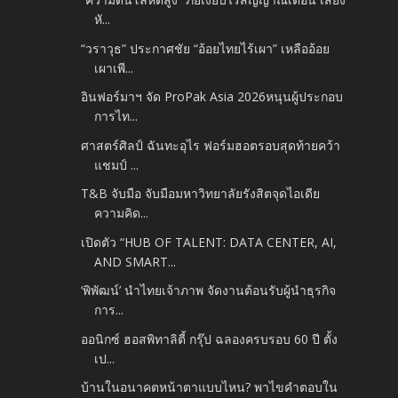
หั...
“วราวุธ” ประกาศชัย “อ้อยไทยไร้เผา” เหลืออ้อย
เผาเพี...
อินฟอร์มาฯ จัด ProPak Asia 2026​หนุนผู้ประกอบ
การไท...
ศาสตร์ศิลป์ ฉันทะอุไร ฟอร์มฮอตรอบสุดท้ายคว้า
แชมป์ ...
T&B จับมือ จับมือมหาวิทยาลัยรังสิตจุดไอเดีย
ความคิด...
เปิดตัว “HUB OF TALENT: DATA CENTER, AI,
AND SMART...
‘พิพัฒน์’ นำไทยเจ้าภาพ จัดงานต้อนรับผู้นำธุรกิจ
การ...
ออนิกซ์ ฮอสพิทาลิตี้ กรุ๊ป ฉลองครบรอบ 60 ปี ตั้ง
เป...
บ้านในอนาคตหน้าตาแบบไหน? พาไขคำตอบใน