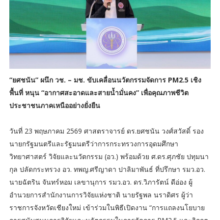
“ยศชนัน” ผนึก วช. – มช. ขับเคลื่อนนวัตกรรมจัดการ PM2.5 เชิง
พื้นที่ หนุน “อากาศสะอาดและสายน้ำมั่นคง” เพื่อคุณภาพชีวิต
ประชาชนภาคเหนืออย่างยั่งยืน
วันที่ 23 พฤษภาคม 2569 ศาสตราจารย์ ดร.ยศชนัน วงศ์สวัสดิ์ รอง
นายกรัฐมนตรีและรัฐมนตรีว่าการกระทรวงการอุดมศึกษา
วิทยาศาสตร์ วิจัยและนวัตกรรม (อว.) พร้อมด้วย ศ.ดร.ศุภชัย ปทุมนา
กุล ปลัดกระทรวง อว. ทพญ.ศรีญาดา ปาลิมาพันธ์ ที่ปรึกษา รมว.อว.
นายฉัตริน จันทร์หอม เลขานุการ รมว.อว. ดร.วิภารัตน์ ดีอ่อง ผู้
อำนวยการสำนักงานการวิจัยแห่งชาติ นายรัฐพล นราดิศร ผู้ว่า
ราชการจังหวัดเชียงใหม่ เข้าร่วมในพิธีเปิดงาน “การแถลงนโยบาย