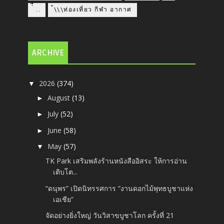
่่ื​ ..
้\\\ท่องเที่ยว กีฬา อากาศ
ARCHIVE
2026
(374)
▼
August
(13)
►
July
(52)
►
June
(58)
►
May
(57)
▼
TK Park เสริมพลังร้านหนังสืออิสระ ให้การอ่าน
เติบโต...
“ดนุพร” เปิดนิทรรศการ “งานดอกไม้พุทธบูชาแห่ง
เอเชีย”
จัดอย่างยิ่งใหญ่ วันวิสาขบูชาโลก ครั้งที่ 21