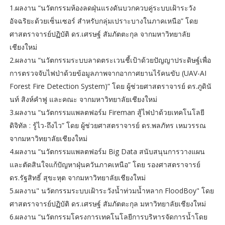
1.ผลงาน “นวัตกรรมห้องลดฝุ่นแรงดันบวกควบคู่ระบบเฝ้าระวัง
อัจฉริยะด้วยเซ็นเซอร์ สำหรับกลุ่มเปราะบางในภาคเหนือ” โดย
ศาสตราจารย์ปฏิบัติ ดร.เศรษฐ์ สัมภัตตะกุล จากมหาวิทยาลัย
เชียงใหม่
2.ผลงาน “นวัตกรรมระบบลาดตระเวนชี้เป้าด้วยปัญญาประดิษฐ์เพื่อ
การตรวจจับไฟป่าด้วยข้อมูลภาพจากอากาศยานไร้คนขับ (UAV-AI
Forest Fire Detection System)” โดย ผู้ช่วยศาสตราจารย์ ดร.ภูดินั
นท์ สิงห์คำฟู และคณะ จากมหาวิทยาลัยเชียงใหม่
3.ผลงาน “นวัตกรรมแพลตฟอร์ม Fireman สู้ไฟป่าด้วยเทคโนโลยี
ดิจิทัล : รู้ไว-ถึงไว” โดย ผู้ช่วยศาสตราจารย์ ดร.พลภัทร เหมวรรณ
จากมหาวิทยาลัยเชียงใหม่
4.ผลงาน “นวัตกรรมแพลตฟอร์ม Big Data สนับสนุนการวางแผน
และตัดสินใจแก้ปัญหาฝุ่นควันภาคเหนือ” โดย รองศาสตราจารย์
ดร.รัฐสิทธิ์ สุขะหุต จากมหาวิทยาลัยเชียงใหม่
5.ผลงาน" นวัตกรรมระบบเฝ้าระวังน้ำท่วมน้ำหลาก FloodBoy" โดย
ศาสตราจารย์ปฏิบัติ ดร.เศรษฐ์ สัมภัตตะกุล มหาวิทยาลัยเชียงใหม่
6.ผลงาน “นวัตกรรมโครงการเทคโนโลยีการบริหารจัดการน้ำโดย