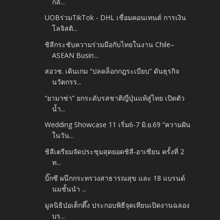
กลั...
UOBร่วมTikTok - DHL เชื่อมคอนเทนต์ การเงิน
โลจิสติ...
ชิลีกระชับความร่วมมือกับไทยในงาน Chile–
ASEAN Busin...
สอวช. เดินเกม “ปลดล็อกกฎระเบียบ” ดันธุรกิจ
นวัตกรร...
“ยามาซ่า” ยกระดับรสชาติญี่ปุ่นแท้สู่ไทย เปิดตัว
น้ำ...
Wedding Showcase 11 เริ่ม6-7 มิ.ย.69 “ความฝัน
ในวัน...
ชิลีเตรียมจัดประชุมสุดยอดชิลี-อาเซียน ครั้งที่ 2
ท...
บิ๊กซี ผนึกกระทรวงสาธารณสุข และ 18 แบรนด์
นมชั้นนำ ...
มูลนิธิป่อเต็กตึ๊ง ประกอบพิธีจุดเทียนเปิดงานฉลอง
บร...