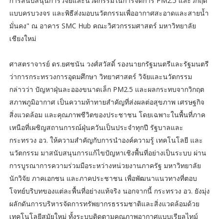
การสนับสนุนการวิจัยและนวัตกรรมในการจัดการ PM2.5 และวิกฤต
แบบครบวงจร และพิธีส่งมอบนวัตกรรมเพื่ออากาศสะอาดและสายน้ำ
มั่นคง" ณ อาคาร SMC Hub คณะวิศวกรรมศาสตร์ มหาวิทยาลัย
เชียงใหม่
ศาสตราจารย์ ดร.ยศชนัน วงศ์สวัสดิ์ รองนายกรัฐมนตรีและรัฐมนตรี
ว่าการกระทรวงการอุดมศึกษา วิทยาศาสตร์ วิจัยและนวัตกรรม
กล่าวว่า ปัญหาฝุ่นละอองขนาดเล็ก PM2.5 และผลกระทบจากวิกฤต
สภาพภูมิอากาศ เป็นความท้าทายสำคัญที่ส่งผลต่อสุขภาพ เศรษฐกิจ
สิ่งแวดล้อม และคุณภาพชีวิตของประชาชน โดยเฉพาะในพื้นที่ภาค
เหนือที่เผชิญสถานการณ์ฝุ่นควันเป็นประจำทุกปี รัฐบาลและ
กระทรวง อว. ให้ความสำคัญกับการนำองค์ความรู้ เทคโนโลยี และ
นวัตกรรม มาสนับสนุนการแก้ไขปัญหาเชิงพื้นที่อย่างเป็นระบบ ผ่าน
การบูรณาการความร่วมมือระหว่างหน่วยงานภาครัฐ มหาวิทยาลัย
นักวิจัย ภาคเอกชน และภาคประชาชน เพื่อพัฒนาแนวทางที่ตอบ
โจทย์บริบทของแต่ละพื้นที่อย่างแท้จริง นอกจากนี้ กระทรวง อว. ยังมุ่ง
ผลักดันการบริหารจัดการทรัพยากรธรรมชาติและสิ่งแวดล้อมด้วย
เทคโนโลยีสมัยใหม่ ทั้งระบบติดตามคุณภาพอากาศแบบเรียลไทม์