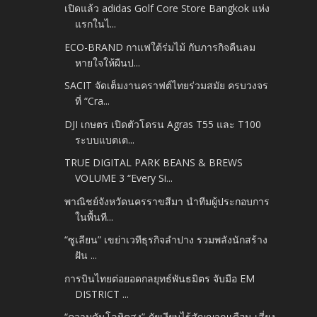
เปิดแล้ว adidas Golf Core Store Bangkok แห่ง
แรกในไ...
ECO-BRAND กาแฟใต้ร่มไม้ กับภารกิจคืนลม
หายใจให้ผืนป...
SACIT จัดเต็มงานคราฟต์ไทยร่วมสมัย ครบวงจร
ที่ “Cra...
DJI เกษตร เปิดตัวโดรน Agras T55 และ T100
ระบบแบตเต...
TRUE DIGITAL PARK BEANS & BREWS
VOLUME 3 “Every Si...
พาณิชย์จังหวัดนครราขสีมา นำทีมผู้ประกอบการ
ในพื้นที...
“ซูเลียน” เขย่าเวทีธุรกิจลำปาง รวมพลังนักสร้าง
ฝัน ...
การบินไทยต่อยอดกลยุทธ์พันธมิตร จับมือ EM
DISTRICT ...
“ความดันโลหิตสูง” ภัยเงียบไร้สัญญาณเตือน เสี่ยง