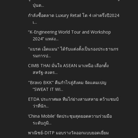
ปุ่นต...
กำลังซื้อตลาด Luxury Retail โต 4 เท่าครึ่งปี2024
เ...
“K-Engineering World Tour and Workshop
2024” แหล่ง...
"แบรด เอ็ดแมน" ได้รับแต่งตั้งเป็นรองประธานกร
รมการป...
CIMB THAI มั่นใจ ASEAN มาเหนือ เลือกตั้ง
สหรัฐ-สงคร...
"Bravo BKK" คืนกำไรสู่สังคม จัดแคมเปญ
“SWEAT IT WI...
ETDA ประกาศผล ทีมไก่ย่างสามสหาย คว้าแชมป์
ว่าที่นัก...
‘China Mobile’ จัดประชุมสุดยอดความร่วมมือ
ระดับภูมิ...
พาณิชย์-DITP มอบรางวัลออกแบบยอดเยี่ยม