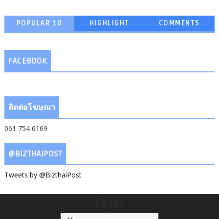
POPULAR 10
HIGHLIGHT
COMMENTS
FACEBOOK
ติดต่อโฆษณา
061 754 6169
@BIZTHAIPOST
Tweets by @BizthaiPost
Pages