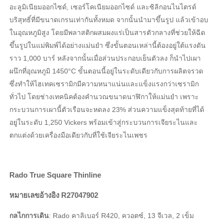
อะลูมิเนียมออกไซด์, เซอร์โคเนียมออกไซด์ และซิลิกอนไนไตรด์
บริสุทธิ์ที่มีขนาดเกรนเท่ากันทั้งหมด จากนั้นนำมาขึ้นรูป แล้วเข้าอบ
ในอุณหภูมิสูง โดยมีพลาสติกผสมผงแร่เป็นสารตัวกลางที่ช่วยให้ฉีด
ขึ้นรูปในแม่พิมพ์ได้อย่างแม่นยำ ซึ่งขั้นตอนเหล่านี้ต้องอยู่ใต้แรงดัน
ราว 1,000 บาร์ หลังจากนั้นเมื่อส่วนประกอบเย็นตัวลง ก็นำไปเผา
ผนึกที่อุณหภูมิ 1450°C ขั้นตอนนี้อยู่ในระดับเดียวกับการผลิตจรวด
ซึ่งทำให้ไฮเทคเซรามิกมีความหนาแน่นและแข็งแรงกว่าเซรามิก
ทั่วไป โดยช่างเทคนิคต้องคำนวณขนาดนาฬิกาให้แม่นยำ เพราะ
กระบวนการเผานี้ตัวเรือนจะหดลง 23% ส่วนความแข็งสุดท้ายที่ได้
อยู่ในระดับ 1,250 Vickers พร้อมเข้าสู่กระบวนการเจียระไนและ
ตกแต่งด้วยเครื่องมือเดียวกับที่ใช้เจียระไนเพชร
Rado True Square Thinline
หมายเลขอ้างอิง R27047902
กลไกการเดิน
: Rado คาลิเบอร์ R420, ควอตซ์, 13 จีเวล, 2 เข็ม