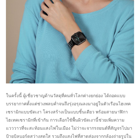
ในครั้งนี้ ผู้เชี่ยวชาญด้านวัสดุที่คนทั่วโลกต่างยกย่อง ได้ถอดแบบ
บรรยากาศตั้งแต่ช่วงพลบค่ำจนถึงรุ่งอรุณลงมาอยู่ในตัวเรือนไฮเทค
เซรามิกแบบขัดเงา โครงสร้างเป็นแบบชิ้นเดียว พร้อมสายนาฬิกา
ไฮเทคเซรามิกที่เข้ากัน การเลือกใช้พื้นผิวขัดเงานี้ช่วยเพิ่มความ
แวววาวที่จะสะท้อนแสงไฟในเมือง ไม่ว่าจะจากรถยนต์ที่สัญจรไปมา
ป้ายบิลบอร์ดสว่างสดใส รวมถึงแสงไฟที่สาดส่องจากกล้องถ่ายรูปใน