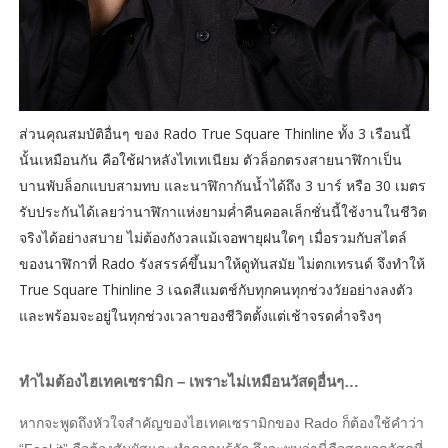
ส่วนคุณสมบัติอื่นๆ ของ Rado True Square Thinline ทั้ง 3 เรือนนี้
นั้นเหมือนกัน คือใช้ฝาหลังไทเทเนียม ตัวล็อกตรงสายนาฬิกาเป็น
บานพับล็อกแบบสามทบ และนาฬิกากันน้ำได้ถึง 3 บาร์ หรือ 30 เมตร
รับประกันได้เลยว่านาฬิกาแห่งยามค่ำคืนคอลเล็กชั่นนี้ใช้งานในชีวิต
จริงได้อย่างสบาย ไม่ต้องกังวลแม้เจอพายุฝนใดๆ เมื่อรวมกับสไตล์
ของนาฬิกาที่ Rado รังสรรค์ขึ้นมาให้ดูทันสมัย ไม่ตกเทรนด์ จึงทำให้
True Square Thinline 3 เฉดสีแมตช์กับทุกคนทุกช่วงวัยอย่างลงตัว
และพร้อมจะอยู่ในทุกช่วงเวลาของชีวิตตั้งแต่เช้าจรดค่ำจริงๆ
ทำไมต้องไฮเทคเซรามิก – เพราะไม่เหมือนวัสดุอื่นๆ…
หากจะพูดถึงหัวใจสำคัญของไฮเทคเซรามิกของ Rado ก็ต้องใช้คำว่า