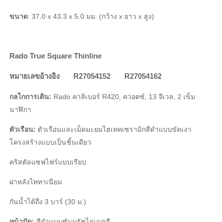
ขนาด
: 37.0 x 43.3 x 5.0 มม. (กว้าง x ยาว x สูง)
Rado True Square Thinline
หมายเลขอ้างอิง
R27054152
R27054162
กลไกการเดิน:
Rado คาลิเบอร์ R420, ควอตซ์, 13 จีเวล, 2 เข็ม
นาฬิกา
ตัวเรือน:
ตัวเรือนและเม็ดมะยมไฮเทคเซรามิกสีดำแบบขัดเงา
โครงสร้างแบบเป็นชิ้นเดียว
คริสตัลแซฟไฟร์แบบเรียบ
ฝาหลังไททาเนียม
กันนํ้าได้ถึง 3 บาร์ (30 ม.)
หน้าปัด:
สีดำแบบซันบรัชไล่เฉดสี