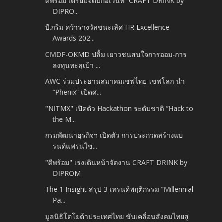
ดีพร้อม เตรียมจัดบิ๊กอีเวนท์ “CRAFT DRINK by
DIPRO...
บี.กริม คว้ารางวัลชนะเลิศ HR Excellence
Awards 202...
CMDF-OKMD ปลื้ม เยาวชนสนใจการออม-การ
ลงทุนทะลุเป้า ...
AWC ร่วมประธานสมาคมเชฟไทย-เชฟโลก นำ
“Phenix” เปิดศ...
"NITMX" เปิดตัว Hackathon ระดับชาติ “Hack to
the M...
กรมพัฒนาธุรกิจฯ เปิดตัว การประกวดสร้างแบ
รนด์แฟรนไช...
"ดีพร้อม" เร่งเดินหน้าจัดงาน CRAFT DRINK by
DIPROM
The 1 Insight สรุป 3 เทรนด์พฤติกรรม “Millennial
Pa...
มูลนิธิโตโยต้าประเทศไทย ขับเคลื่อนสังคมไทยสู่