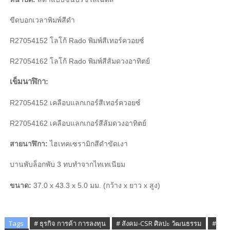
ขีดบอกเวลาพิมพ์สีดำ
R27054152 โลโก้ Rado พิมพ์สีเทอร์ควอยซ์
R27054162 โลโก้ Rado พิมพ์สีส้มดวงอาทิตย์
เข็มนาฬิกา:
R27054152 เคลือบแลกเกอร์สีเทอร์ควอยซ์
R27054162 เคลือบแลกเกอร์สีส้มดวงอาทิตย์
สายนาฬิกา:
ไฮเทคเซรามิกสีดำขัดเงา
บานพับล็อกพับ 3 ทบทำจากไทเทเนียม
ขนาด:
37.0 x 43.3 x 5.0 มม. (กว้าง x ยาว x สูง)
Tags
# ธุรกิจ การค้า การลงทุน
# สังคม-CSR ศิลปะ วัฒนธรรม
#