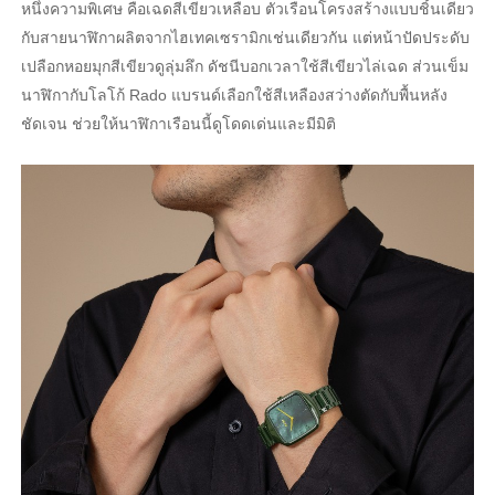
หนึ่งความพิเศษ คือเฉดสีเขียวเหลือบ ตัวเรือนโครงสร้างแบบชิ้นเดียว
กับสายนาฬิกาผลิตจากไฮเทคเซรามิกเช่นเดียวกัน แต่หน้าปัดประดับ
เปลือกหอยมุกสีเขียวดูลุ่มลึก ดัชนีบอกเวลาใช้สีเขียวไล่เฉด ส่วนเข็ม
นาฬิกากับโลโก้ Rado แบรนด์เลือกใช้สีเหลืองสว่างตัดกับพื้นหลัง
ชัดเจน ช่วยให้นาฬิกาเรือนนี้ดูโดดเด่นและมีมิติ