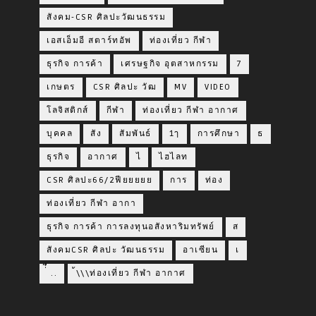
สังคม-CSR ศิลปะวัฒนธรรม
เอสเอ็มอี สตาร์ทอัพ
ท่องเที่ยว กีฬา
ธุรกิจ การค้า
เศรษฐกิจ อุตสาหกรรม
7
เกษตร
CSR ศิลปะ วัฒ
MV
VIDEO
โลจิสติกส์
กีฬา
ท่องเที่ยว กีฬา อากาศ
บุคคล
สัง
สัมพันธ์
1ๅ
การศึกษา
ธ
ธุรกิจ
อากาศ
ไ
ไฮไลท
CSR ศิลปะ66/2ฟียยยยย
การ
ท่อง
ท่องเที่ยว กีฬา อากา
ธุรกิจ การค้า การลงทุนอสังหาริมทรัพย์
ส
สังคมCSR ศิลปะ วัฒนธรรม
อาเซียน
เ
่่ื​ ..
้\\\ท่องเที่ยว กีฬา อากาศ