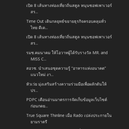
เปิด 8 เส้นทางท่องเที่ยวถิ่นสตูล หนุนซอฟเพาเวอร์
สร...
Time Out เดินกลยุทธ์ขยายธุรกิจครอบคลุมทั่ว
ไทย ดีเด...
เปิด 8 เส้นทางท่องเที่ยวถิ่นสตูล หนุนซอฟเพาเวอร์
สร...
รมช.คมนาคม ให้โอวาทผู้ได้รับรางวัล MR. and
MISS C...
สอวช. นำเสนอชุดความรู้ “อาหารแห่งอนาคต”
แนวใหม่ งา...
หัวเว่ย มุ่งเสริมสร้างความร่วมมือเพื่อผลักดันให้
ปร...
PDPC เตือนอ่านมาตรการจัดเก็บข้อมูลเว็บไซต์
ก่อนกดย...
True Square Thinline เมื่อ Rado เปล่งประกายใน
ยามราตรี