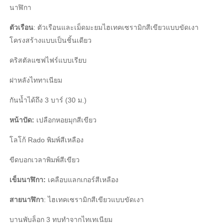
นาฬิกา
ตัวเรือน
: ตัวเรือนและเม็ดมะยมไฮเทคเซรามิกสีเขียวแบบขัดเงา
โครงสร้างแบบเป็นชิ้นเดียว
คริสตัลแซฟไฟร์แบบเรียบ
ฝาหลังไททาเนียม
กันนํ้าได้ถึง 3 บาร์ (30 ม.)
หน้าปัด:
เปลือกหอยมุกสีเขียว
โลโก้ Rado พิมพ์สีเหลือง
ขีดบอกเวลาพิมพ์สีเขียว
เข็มนาฬิกา:
เคลือบแลกเกอร์สีเหลือง
สายนาฬิกา
: ไฮเทคเซรามิกสีเขียวแบบขัดเงา
บานพับล็อก 3 ทบทำจากไทเทเนียม