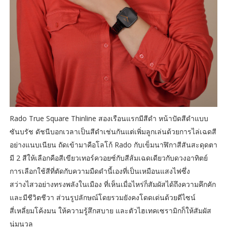
Rado True Square Thinline สองเรือนแรกมีสีดำ หน้าปัดสีดำแบบ
ซันบรัช ดัชนีบอกเวลาเป็นสีดำเช่นกันแต่เพิ่มลูกเล่นด้วยการไล่เฉดสี
อย่างแนบเนียน ถัดเข้ามาคือโลโก้ Rado กับเข็มนาฬิกาสีสันสะดุดตา
มี 2 สีให้เลือกคือสีเขียวเทอร์ควอยซ์กับสีส้มเฉดเดียวกับดวงอาทิตย์
การเลือกใช้สีที่ตัดกับความมืดดำนี้เองที่เป็นเหมือนแสงไฟซึ่ง
สว่างไสวอย่างทรงพลังในเมือง ที่เห็นเมื่อไหร่ก็สัมผัสได้ถึงความคึกคัก
และมีชีวิตชีวา ส่วนรูปลักษณ์โดยรวมยังคงโดดเด่นด้วยดีไซน์
สี่เหลี่ยมโค้งมน ให้ความรู้สึกสบาย และตัวไฮเทคเซรามิกก็ให้สัมผัส
นุ่มนวล