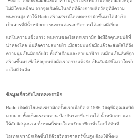
“Feel it” คือต้องสัมผัสและทำความรู้จัก ถึงจะพบว่านี่คือสุดยอดวัสดุที่
ไม่มีใครเหมือน จากจุดเริ่มต้นในอดีตที่ต้องการผลิตวัสดุที่มีความ
ทนทานสูง ทำให้ Rado สร้างสรรค์ไฮเทคเซรามิกขึ้นมาได้สำเร็จ
เป็นสารที่มีน้ำหนักเบา ทนทานต่อรอบขีดข่วนได้อย่างดีเยี่ยม
แต่ในความแข็งแกร่ง ทนทานของไฮเทคเซรามิก ยังมีอีกคุณสมบัติที่
น่าหลงใหล นั่นคือความสบายผิว เมื่อสวมบนข้อมือแล้วจะสัมผัสได้ถึง
ความนุ่มเป็นมิตรกับผิว ทั้งตัวเรือนและสายนาฬิกา เหมือนเป็นสิ่งที่ถูก
สร้างขึ้นมาเพื่อให้อยู่บนข้อมือเราอย่างแท้จริง เป็นสัมผัสที่ไม่ว่าใครก็
จะไม่มีวันลืม
ข้อมูลเกี่ยวกับไฮเทคเซรามิก
Rado เปิดตัวไฮเทคเซรามิกครั้งแรกเมื่อปีค.ศ.1986 วัสดุที่มีคุณสมบัติ
มากมาย ทั้งแข็งแรงทนทาน ป้องกันรอยขีดข่วนได้ น้ำหนักเบา และ
ให้สัมผัสนุ่มนวล ทั้งหมดนี้ชนะใจคนรักนาฬิกาทั่วโลกได้ทันที
ไฮเทคเซรามิกเกิดขึ้นได้ด้วยวิทยาศาสตร์ขั้นสูง ต้องใช้ทั้งผง