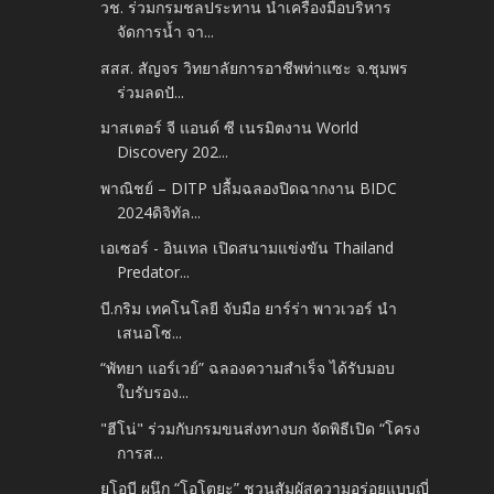
วช. ร่วมกรมชลประทาน นำเครื่องมือบริหาร
จัดการน้ำ จา...
สสส. สัญจร วิทยาลัยการอาชีพท่าแซะ จ.ชุมพร
ร่วมลดปั...
มาสเตอร์ จี แอนด์ ซี เนรมิตงาน World
Discovery 202...
พาณิชย์ – DITP ปลื้มฉลองปิดฉากงาน BIDC
2024ดิจิทัล...
เอเซอร์ - อินเทล เปิดสนามแข่งขัน Thailand
Predator...
บี.กริม เทคโนโลยี จับมือ ยาร์ร่า พาวเวอร์ นำ
เสนอโซ...
“พัทยา แอร์เวย์” ฉลองความสำเร็จ ได้รับมอบ
ใบรับรอง...
"ฮีโน่" ร่วมกับกรมขนส่งทางบก จัดพิธีเปิด “โครง
การส...
ยูโอบี ผนึก “โอโตยะ” ชวนสัมผัสความอร่อยแบบญี่