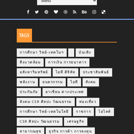
TAGS
การศึกษา วิทย์-เทคโนฯ
บันเทิง
สิ่งแวดล้อม
การเงิน การธนาคาร
อสังหาริมทรัพย์
ไอที ดิจิทัล
ประชาสัมพันธ์
พลังงาน
ยนตรกรรม
ไอที
สังคม
ประกันภัย
อาเซียน ต่างประเทศ
สังคม-CSR ศิลปะ วัฒนธรรม
ท่องเที่ยว
การศึกษา วิทย์-เทคโนโลยี
ราชการ
ไฮไลท์
CSR ศิลปะ วัฒนธรรม
เศรษฐกิจ
สาธารณสุข
ธุรกิจ การค้า การลงทุน