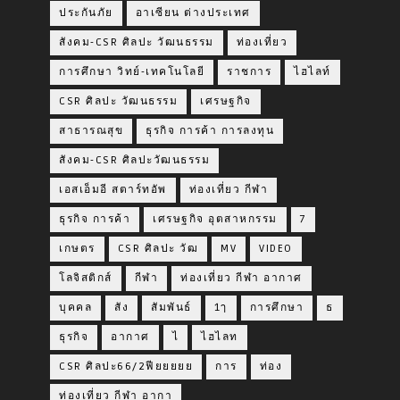
ประกันภัย
อาเซียน ต่างประเทศ
สังคม-CSR ศิลปะ วัฒนธรรม
ท่องเที่ยว
การศึกษา วิทย์-เทคโนโลยี
ราชการ
ไฮไลท์
CSR ศิลปะ วัฒนธรรม
เศรษฐกิจ
สาธารณสุข
ธุรกิจ การค้า การลงทุน
สังคม-CSR ศิลปะวัฒนธรรม
เอสเอ็มอี สตาร์ทอัพ
ท่องเที่ยว กีฬา
ธุรกิจ การค้า
เศรษฐกิจ อุตสาหกรรม
7
เกษตร
CSR ศิลปะ วัฒ
MV
VIDEO
โลจิสติกส์
กีฬา
ท่องเที่ยว กีฬา อากาศ
บุคคล
สัง
สัมพันธ์
1ๅ
การศึกษา
ธ
ธุรกิจ
อากาศ
ไ
ไฮไลท
CSR ศิลปะ66/2ฟียยยยย
การ
ท่อง
ท่องเที่ยว กีฬา อากา