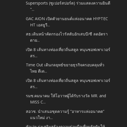
Supersports (ซูเปอร์สปอร์ต) ร่วมแสดงความยินดี
"...
GAC AION เปิดตัวยานยนต์แห่งอนาคต HYPTEC
HT เอสยูวี...
สธ.เดินหน้าคัดกรองไวรัสตับอักเสบบี/ซี ลดอัตรา
ตาย...
เปิด 8 เส้นทางท่องเที่ยวถิ่นสตูล หนุนซอฟเพาเวอร์
สร...
Time Out เดินกลยุทธ์ขยายธุรกิจครอบคลุมทั่ว
ไทย ดีเด...
เปิด 8 เส้นทางท่องเที่ยวถิ่นสตูล หนุนซอฟเพาเวอร์
สร...
รมช.คมนาคม ให้โอวาทผู้ได้รับรางวัล MR. and
MISS C...
สอวช. นำเสนอชุดความรู้ “อาหารแห่งอนาคต”
แนวใหม่ งา...
หัวเว่ย มุ่งเสริมสร้างความร่วมมือเพื่อผลักดันให้