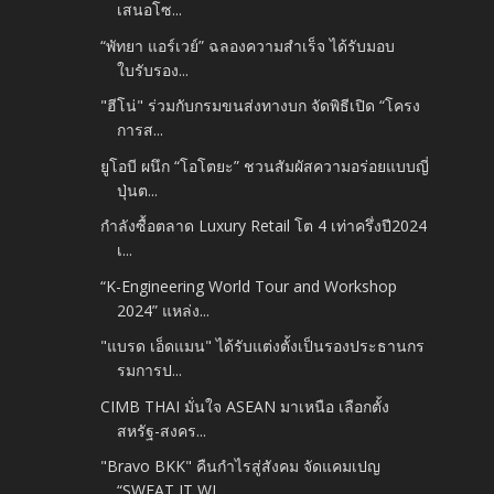
เสนอโซ...
“พัทยา แอร์เวย์” ฉลองความสำเร็จ ได้รับมอบ
ใบรับรอง...
"ฮีโน่" ร่วมกับกรมขนส่งทางบก จัดพิธีเปิด “โครง
การส...
ยูโอบี ผนึก “โอโตยะ” ชวนสัมผัสความอร่อยแบบญี่
ปุ่นต...
กำลังซื้อตลาด Luxury Retail โต 4 เท่าครึ่งปี2024
เ...
“K-Engineering World Tour and Workshop
2024” แหล่ง...
"แบรด เอ็ดแมน" ได้รับแต่งตั้งเป็นรองประธานกร
รมการป...
CIMB THAI มั่นใจ ASEAN มาเหนือ เลือกตั้ง
สหรัฐ-สงคร...
"Bravo BKK" คืนกำไรสู่สังคม จัดแคมเปญ
“SWEAT IT WI...