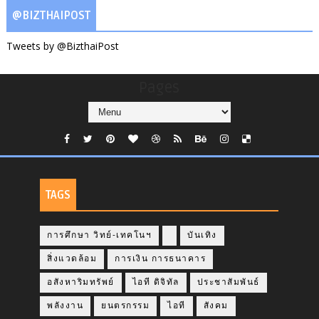
@BIZTHAIPOST
Tweets by @BizthaiPost
Pages
TAGS
การศึกษา วิทย์-เทคโนฯ
บันเทิง
สิ่งแวดล้อม
การเงิน การธนาคาร
อสังหาริมทรัพย์
ไอที ดิจิทัล
ประชาสัมพันธ์
พลังงาน
ยนตรกรรม
ไอที
สังคม