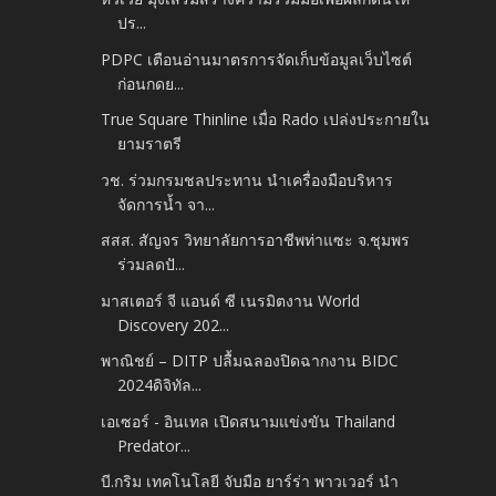
ปร...
PDPC เตือนอ่านมาตรการจัดเก็บข้อมูลเว็บไซต์
ก่อนกดย...
True Square Thinline เมื่อ Rado เปล่งประกายใน
ยามราตรี
วช. ร่วมกรมชลประทาน นำเครื่องมือบริหาร
จัดการน้ำ จา...
สสส. สัญจร วิทยาลัยการอาชีพท่าแซะ จ.ชุมพร
ร่วมลดปั...
มาสเตอร์ จี แอนด์ ซี เนรมิตงาน World
Discovery 202...
พาณิชย์ – DITP ปลื้มฉลองปิดฉากงาน BIDC
2024ดิจิทัล...
เอเซอร์ - อินเทล เปิดสนามแข่งขัน Thailand
Predator...
บี.กริม เทคโนโลยี จับมือ ยาร์ร่า พาวเวอร์ นำ