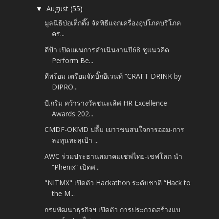
August
(55)
▼
มูลนิธิป่อเต็กตึ๊ง จัดพิธีแจกเครื่องอุปโภคบริโภค
คร...
ดีป้า เปิดแผนการดำเนินงานปี68 ชูแนวคิด
Perform Be...
ดีพร้อม เตรียมจัดบิ๊กอีเวนท์ “CRAFT DRINK by
DIPRO...
บี.กริม คว้ารางวัลชนะเลิศ HR Excellence
Awards 202...
CMDF-OKMD ปลื้ม เยาวชนสนใจการออม-การ
ลงทุนทะลุเป้า ...
AWC ร่วมประธานสมาคมเชฟไทย-เชฟโลก นำ
“Phenix” เปิดศ...
"NITMX" เปิดตัว Hackathon ระดับชาติ “Hack to
the M...
กรมพัฒนาธุรกิจฯ เปิดตัว การประกวดสร้างแบ