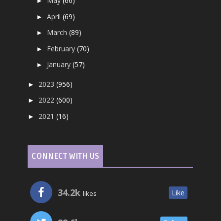
May
(66)
►
April
(69)
►
March
(89)
►
February
(70)
►
January
(57)
►
2023
(956)
►
2022
(600)
►
2021
(16)
►
CONNECT WITH US
34.2k
Like
likes