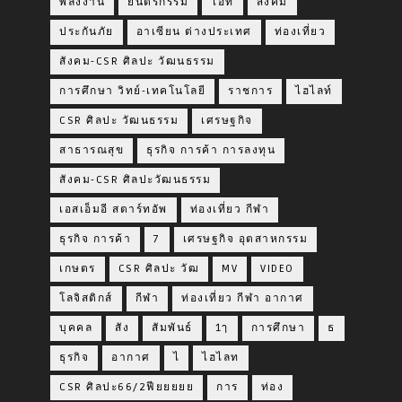
พลังงาน
ยนตรกรรม
ไอที
สังคม
ประกันภัย
อาเซียน ต่างประเทศ
ท่องเที่ยว
สังคม-CSR ศิลปะ วัฒนธรรม
การศึกษา วิทย์-เทคโนโลยี
ราชการ
ไฮไลท์
CSR ศิลปะ วัฒนธรรม
เศรษฐกิจ
สาธารณสุข
ธุรกิจ การค้า การลงทุน
สังคม-CSR ศิลปะวัฒนธรรม
เอสเอ็มอี สตาร์ทอัพ
ท่องเที่ยว กีฬา
ธุรกิจ การค้า
7
เศรษฐกิจ อุตสาหกรรม
เกษตร
CSR ศิลปะ วัฒ
MV
VIDEO
โลจิสติกส์
กีฬา
ท่องเที่ยว กีฬา อากาศ
บุคคล
สัง
สัมพันธ์
1ๅ
การศึกษา
ธ
ธุรกิจ
อากาศ
ไ
ไฮไลท
CSR ศิลปะ66/2ฟียยยยย
การ
ท่อง