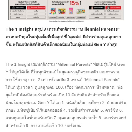
The 1 Insight สรุป 3 เทรนด์พฤติกรรม “Millennial Parents”
ครอบครัวยุคใหม่ทุ่มเต็มที่เพื่อลูก! ชี้ ‘คุณพ่อ’ มีส่วนร่วมดูแลลูกมาก
ขึ้น พร้อมเปิดลิสต์สินค้าเด็กยอดนิยมในกลุ่มพ่อแม่ Gen Y ล่าสุด
The 1 Insight เผยพฤติกรรม “Millennial Parents” พ่อแม่รุ่นใหม่ Gen
Y ให้ลูกได้เต็มที่ในทุกด้านแม้ในยุคเศรษฐกิจชะลอตัว เผยภาพรวม
การใช้จ่ายสูงกว่า 2 เท่า พร้อมเปิด 3 เทรนด์ “Millennial Parents”
ได้แก่ ทุ่ม ‘เวลา’ ดูแลลูกเต็ม 100, เรื่อง ‘พัฒนาการ’ ห้ามพลาด, ‘พ่อ
ยุคใหม่’ ต้องมีส่วนร่วม! พร้อมเปิด 10 อันดับสินค้าสำหรับเด็กยอด
นิยมในกลุ่มพ่อแม่ Gen Y ได้แก่ 1. หนังสือสื่อการศึกษา 2. ตัวต่อเสริม
ทักษะ 3.ทิชชู่เปียกไร้แอลกอฮอล์ 4. รถเข็นสำหรับเด็ก 5. คาร์ซีท 6.
แชมพูและโลชั่นออร์แกนิก 7. ชุดและอุปกรณ์ว่ายน้ำ 8. สมาร์ทวอทช์
สำหรับเด็ก 9. กางเกงแห้งเร็ว 10. บอร์ดเกม