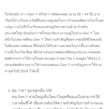
ในปัจจุบัน ชาว Gen Y หรือชาว Millennials (อายุ 28 – 44 ปี) อาจ
เรียกได้ว่าเป็นช่วงวัยที่มีบทบาทสูงสุดในการกำหนดทิศทางโลกในทุก
แง่มุม รวมไปถึงในเรื่องของเศรษฐกิจภาพรวมด้วย สำหรับ
ประเทศไทย ปัจจุบันกว่าครึ่งของวัยแรงงานอยู่ในช่วง Gen Y โดย
หนึ่งในบทบาทที่คน Gen Y ให้ความสำคัญที่สุดจากทุกมิติชีวิตคงหนี
ไม่พ้นบทบาทพ่อแม่ ที่ปัจจุบันได้รับความคาดหวังมากขึ้นจากสังคม
รวมถึงโลกโซเชียล ที่มักนำเสนอภาพพ่อแม่ที่สมบูรณ์แบบ ส่งผลต่อ
พฤติกรรมการใช้จ่ายในหลายแง่มุม ล่าสุด The 1 Insight ได้สรุป 3
เทรนด์พฤติกรรมการใช้จ่ายของพ่อแม่ Gen Y จากข้อมูลการใช้จ่าย
ล่าสุดในปี 2024 ไว้ดังนี้
ทุ่ม ‘เวลา’ ดูแลลูกเต็ม 100
คน Gen Y ส่วนใหญ่เติบโตมาในยุคที่พ่อแม่ไม่สามารถให้
เวลาเต็มที่ได้ เนื่องจากต้องให้ความสำคัญกับการทำงานและ