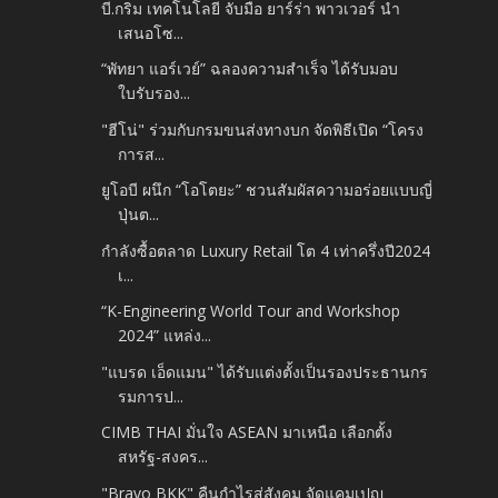
บี.กริม เทคโนโลยี จับมือ ยาร์ร่า พาวเวอร์ นำ
เสนอโซ...
“พัทยา แอร์เวย์” ฉลองความสำเร็จ ได้รับมอบ
ใบรับรอง...
"ฮีโน่" ร่วมกับกรมขนส่งทางบก จัดพิธีเปิด “โครง
การส...
ยูโอบี ผนึก “โอโตยะ” ชวนสัมผัสความอร่อยแบบญี่
ปุ่นต...
กำลังซื้อตลาด Luxury Retail โต 4 เท่าครึ่งปี2024
เ...
“K-Engineering World Tour and Workshop
2024” แหล่ง...
"แบรด เอ็ดแมน" ได้รับแต่งตั้งเป็นรองประธานกร
รมการป...
CIMB THAI มั่นใจ ASEAN มาเหนือ เลือกตั้ง
สหรัฐ-สงคร...
"Bravo BKK" คืนกำไรสู่สังคม จัดแคมเปญ