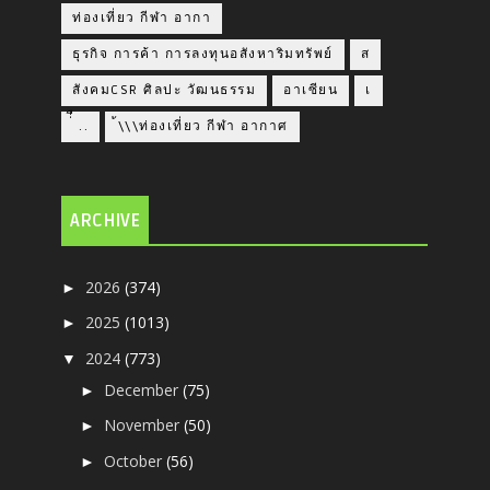
ท่องเที่ยว กีฬา อากา
ธุรกิจ การค้า การลงทุนอสังหาริมทรัพย์
ส
สังคมCSR ศิลปะ วัฒนธรรม
อาเซียน
เ
่่ื​ ..
้\\\ท่องเที่ยว กีฬา อากาศ
ARCHIVE
2026
(374)
►
2025
(1013)
►
2024
(773)
▼
December
(75)
►
November
(50)
►
October
(56)
►