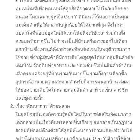
ภารกิจทางสังคมอื่น ๆ ส่งผลให้ Gen Y ตัดสินใจเป็นพ่อแม่ที่
ทุ่มเทเต็มที่เพื่อทดแทนให้ลูกสิ่งที่ขาดหายไปในวัยเด็กของ
ตนเอง โดยเฉพาะผู้หญิง Gen Y ที่มีแนวโน้มอยากเป็นคุณ
แม่เต็มตัวเพื่อให้เวลากับลูกน้อยให้ได้มากที่สุด จึงไม่น่า
แปลกใจที่พ่อแม่ยุคใหม่มีแนวโน้มที่จะใช้เวลาร่วมกันทั้ง
ครอบครัวมากขึ้น ไม่ว่าจะเป็นที่บ้านหรือการออกไปเที่ยว
นอกบ้าน ซึ่งเทรนด์ดังกล่าวสะท้อนชัดเจนในพฤติกรรมการ
ใช้จ่าย ซึ่งกลุ่มสินค้าที่มีการเติบโตสูงสุดได้แก่ กลุ่มสินค้าต่อ
เติมบ้าน วัตถุดิบทำอาหาร และของเล่น ซึ่งเป็นสินค้าจำเป็น
เมื่อครอบครัวอยู่ที่บ้านร่วมกันมากขึ้น รวมถึงการเลือกซื้อ
อุปกรณ์อำนวยความสะดวกสำหรับกิจกรรมนอกบ้าน ส่งผล
ให้ยอดขายเติบโตในหลายกลุ่มสินค้า อาทิ รถเข็น คาร์ซีท
และชุดว่ายน้ำ
เรื่อง ‘พัฒนาการ’ ห้ามพลาด
ในยุคปัจจุบัน องค์ความรู้สมัยใหม่ในการส่งเสริมพัฒนาการ
เด็กกลายเป็นเรื่องที่แพร่หลายขึ้นเรื่อยๆ จนกลายเป็นกฎทาง
สังคมที่พ่อแม่ต้องช่วยให้ลูกมีพัฒนาการตามแต่ละช่วงวัยได้
อย่างไม่บกพร่อง ผลที่ตามมาคือ พ่อแม่ Gen Y มีการใช้จ่าย