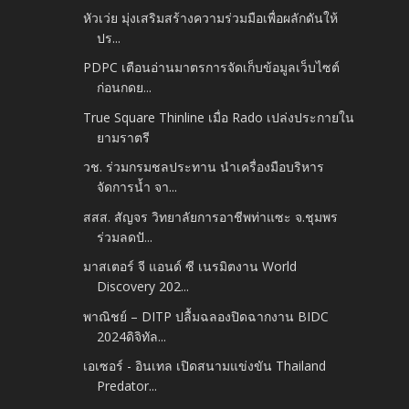
หัวเว่ย มุ่งเสริมสร้างความร่วมมือเพื่อผลักดันให้
ปร...
PDPC เตือนอ่านมาตรการจัดเก็บข้อมูลเว็บไซต์
ก่อนกดย...
True Square Thinline เมื่อ Rado เปล่งประกายใน
ยามราตรี
วช. ร่วมกรมชลประทาน นำเครื่องมือบริหาร
จัดการน้ำ จา...
สสส. สัญจร วิทยาลัยการอาชีพท่าแซะ จ.ชุมพร
ร่วมลดปั...
มาสเตอร์ จี แอนด์ ซี เนรมิตงาน World
Discovery 202...
พาณิชย์ – DITP ปลื้มฉลองปิดฉากงาน BIDC
2024ดิจิทัล...
เอเซอร์ - อินเทล เปิดสนามแข่งขัน Thailand
Predator...