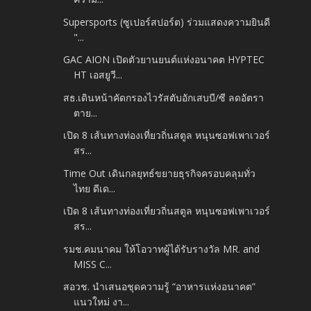
Supersports (ซูเปอร์สปอร์ต) ร่วมแสดงความยินดี
"...
GAC AION เปิดตัวยานยนต์แห่งอนาคต HYPTEC
HT เอสยูวี...
สธ.เดินหน้าคัดกรองไวรัสตับอักเสบบี/ซี ลดอัตรา
ตาย...
เปิด 8 เส้นทางท่องเที่ยวถิ่นสตูล หนุนซอฟเพาเวอร์
สร...
Time Out เดินกลยุทธ์ขยายธุรกิจครอบคลุมทั่ว
ไทย ดีเด...
เปิด 8 เส้นทางท่องเที่ยวถิ่นสตูล หนุนซอฟเพาเวอร์
สร...
รมช.คมนาคม ให้โอวาทผู้ได้รับรางวัล MR. and
MISS C...
สอวช. นำเสนอชุดความรู้ “อาหารแห่งอนาคต”
แนวใหม่ งา...