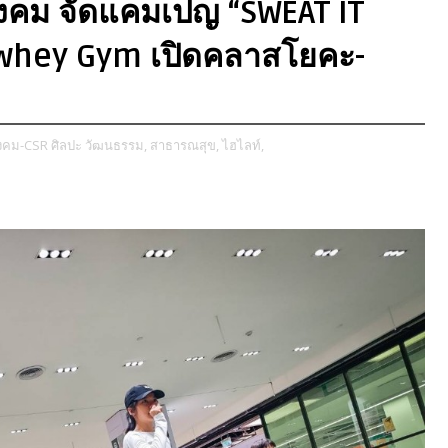
ังคม จัดแคมเปญ “SWEAT IT
twhey Gym เปิดคลาสโยคะ-
ังคม-CSR ศิลปะ วัฒนธรรม,
สาธารณสุข,
ไฮไลท์,