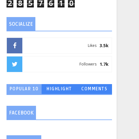
2
8
5
7
6
1
0
SOCIALIZE
3.5k
Likes
1.7k
Followers
POPULAR 10
HIGHLIGHT
COMMENTS
FACEBOOK