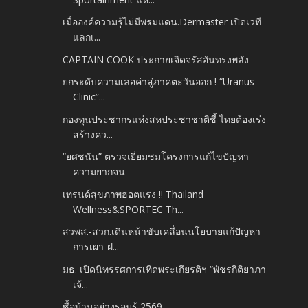
เมื่อองค์ความรู้ไม่มีพรมแดน.Dermaster เปิดเวที
แลกเ...
CAPTAIN COOK​ ประกายเจิดจรัสอันทรงพลัง
ยกระดับความเลอค่าสู่ภาคตะวันออก ! “Uranus
Clinic”...
กองทุนประชากรแห่งสหประชาชาติชี้ ไทยต้องเร่ง
สร้างคว...
“ยศชนัน” ตรวจเยี่ยมชมโครงการแก้ไขปัญหา
ความยากจน
เทรนด์สุขภาพฮอตแรง !! Thailand
Wellness&SPORTEC Th...
สวพส.-สวก.เดินหน้าขับเคลื่อนนโยบายแก้ปัญหา
การเผา-ฝ...
มธ. เปิดนิทรรศการเทิดพระเกียรติฯ “พัชรกิติยาภา
เจ้...
ซื้อบ้านอย่างรอบรู้ 2569