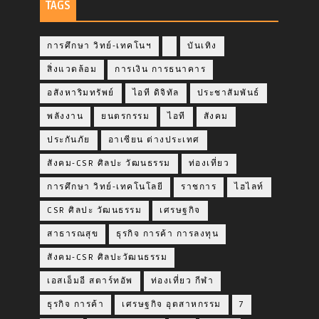
TAGS
การศึกษา วิทย์-เทคโนฯ
บันเทิง
สิ่งแวดล้อม
การเงิน การธนาคาร
อสังหาริมทรัพย์
ไอที ดิจิทัล
ประชาสัมพันธ์
พลังงาน
ยนตรกรรม
ไอที
สังคม
ประกันภัย
อาเซียน ต่างประเทศ
สังคม-CSR ศิลปะ วัฒนธรรม
ท่องเที่ยว
การศึกษา วิทย์-เทคโนโลยี
ราชการ
ไฮไลท์
CSR ศิลปะ วัฒนธรรม
เศรษฐกิจ
สาธารณสุข
ธุรกิจ การค้า การลงทุน
สังคม-CSR ศิลปะวัฒนธรรม
เอสเอ็มอี สตาร์ทอัพ
ท่องเที่ยว กีฬา
ธุรกิจ การค้า
เศรษฐกิจ อุตสาหกรรม
7