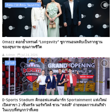
สังคม-CSR ศิลปะ วัฒนธรรม
Omazz ตอกย้ำเทรนด์ “Longevity” ชูการนอนหลับเป็นรากฐาน
ของสุขภาพ-คุณภาพชีวิต
Admin
Jul 24, 2026
ไฮไลท์​
D-Sports Stadium คิกออฟแลนด์มาร์ก Sportainment แห่งใหม่​
เปิดสาขา 2 เซ็นทรัล นอร์ทวิลล์ ชวน "หล่งลี" ถ่ายทอดการเล่นกีฬา
ในแบบที่สนุกกว่าที่เคย