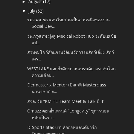
August
(17)
►
July
(52)
▼
รมว.พม. ชวนคนไทยร่วมเป็นส่วนหนึ่งของงาน
Social Dev...
รพ.กรุงเทพ มุ่งสู่ Medical Robot Hub ระดับเอเชีย
แป...
สวทช. โชว์ศักยภาพวิจัยนวัตกรรมสัตว์เลี้ยง-สัตว์
เศร...
WESTLAKE ตอกย้ำศักยภาพแบรนด์ยางระดับโลก
ความเชื่อม...
Dermaster x Mentor เปิดเวที Masterclass
นานาชาติ ย...
สจล. จัด “KMITL Team Meet & Talk ปี 4”
Omazz ตอกย้ำเทรนด์ “Longevity” ชูการนอน
หลับเป็นรา...
D-Sports Stadium คิกออฟแลนด์มาร์ก
Sportainment แห่...