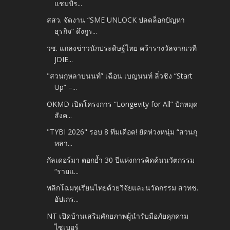
แชมป์ร...
สสว. จัดงาน “SME UNLOCK ปลดล็อกปัญหา
ธุรกิจ” ดึงกูร...
วช. แถลงข่าวนักประดิษฐ์ไทย คว้ารางวัลจากเวที​
JDIE...
"สวนกุหลาบนนท์” เฉือน เบญนนท์ ลิ่วชิง “Start
Up” –...
OKMD เปิดโครงการ “Longevity for All” ปักหมุด
สังค...
"TYBI 2026" รอบ 8 ทีมเดือด! ยัดห่วงหนุ่ม “สวนกุ
หลา...
กัลเดอร์มา ตอกย้ำ 30 ปีแห่งการคิดค้นนวัตกรรม
“รายแ...
พลิกโฉมทุเรียนไทยด้วยวิจัยและนวัตกรรม สวทช.
อัปเกร...
NT เปิดบ้านเสริมศักยภาพผู้นำรับมือภัยคุกคาม
ไซเบอร์