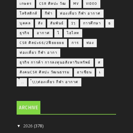
เกษตร
CSR ศิลปะ วัฒ
MV
VIDEO
โลจิสติกส์
กีฬา
ท่องเที่ยว กีฬา อากาศ
บุคคล
สัง
สัมพันธ์
1ๅ
การศึกษา
ธ
ธุรกิจ
อากาศ
ไ
ไฮไลท
CSR ศิลปะ66/2ฟียยยยย
การ
ท่อง
ท่องเที่ยว กีฬา อากา
ธุรกิจ การค้า การลงทุนอสังหาริมทรัพย์
ส
สังคมCSR ศิลปะ วัฒนธรรม
อาเซียน
เ
่่ื​ ..
้\\\ท่องเที่ยว กีฬา อากาศ
ARCHIVE
2026
(378)
▼