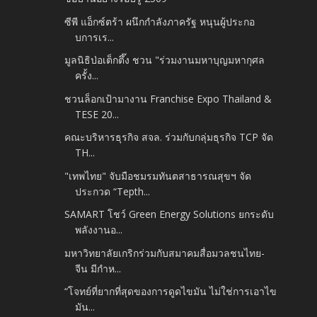
ซีพี แอ็กซ์ตร้า ผนึกกำลังภาครัฐ หนุนผู้ประกอ
บการเร...
มูลนิธิป่อเต็กตึ๊ง ชวน "ร่วมงานมหาบุญมหากุศล
ครั้ง...
ชวนล็อกเป้ามางาน Franchise Expo Thailand &
TESE 20...
คณะบริหารธุรกิจ สจล. ร่วมกับกลุ่มธุรกิจ TCP จัด
TH...
"เทพไทย" จับมือชมรมทันตสาธารณสุขฯ จัด
ประกวด “Tepth...
SAMART โชว์ Green Energy Solutions ยกระดับ
พลังงานอ...
มหาวิทยาลัยเกริกร่วมกับสมาคมสื่อมวลชนไทย-
จีน มีกำห...
“โจทย์ที่ยากที่สุดของการดูดไขมัน ไม่ใช่การเอาไข
มัน...