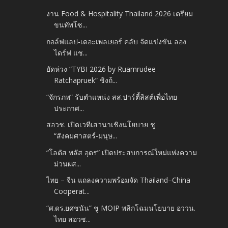
งาน Food & Hospitality Thailand 2026 เตรียม
ขนทัพโซ...
กอล์ฟแลป-เดอะเพลเยอร์ คลับ จัดแข่งขัน ลอง
ไดร์ฟ แช...
ยัดห่วง “TYBI 2026 by Ruamrudee
Ratchapruek” ชิงถ้...
“จักรภพ” รับตำแหน่ง สส.ปาร์ตี้ลิสต์เพื่อไทย
ประกาศ...
สอวช. เปิดเวทีเสวนาเชิงนโยบาย ชู
“สังคมศาสตร์-มนุษ...
“โลตัส พลัส อุดร” เปิดประสบการณ์ใหม่แห่งความ
ม่วนผส...
ไทย – จีน แถลงความพร้อมจัด Thailand–China
Cooperat...
“ศ.ดร.ยศชนัน” ชู MOIP พลิกโฉมนโยบาย อววน.
ไทย สอวช...