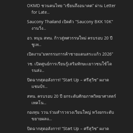
OKMD ชวนคนไทย “เขียนถึงอนาคต” ผ่าน Letter
for Late...
Saucony Thailand เปิดตัว "Saucony BKK 10K"
งานวิ่ง...
อว. หนุน สทน. ก้าวสู่ทศวรรษใหม่ ครบรอบ 20 ปี
ชูเท...
เปิดงาน“มหกรรมการค้าชายแดนสระแก้ว 2026”
วช. เปิดศูนย์การเรียนรู้เสริมทักษะเยาวชนใช้โด
รนส่ง...
ปิดฉากสุดอลังการ! “Start Up – ศรีสุวิช” ผงาด
แชมป์ร...
สทน. ครบรอบ 20 ปี ยกระดับศักยภาพวิทยาศาสตร์​
เทคโน...
กองทุน ววน.ร่วมสำรวจวงเวียนใหญ่ หวังยกระดับ
ขยายผลแ...
ปิดฉากสุดอลังการ! “Start Up – ศรีสุวิช” ผงาด