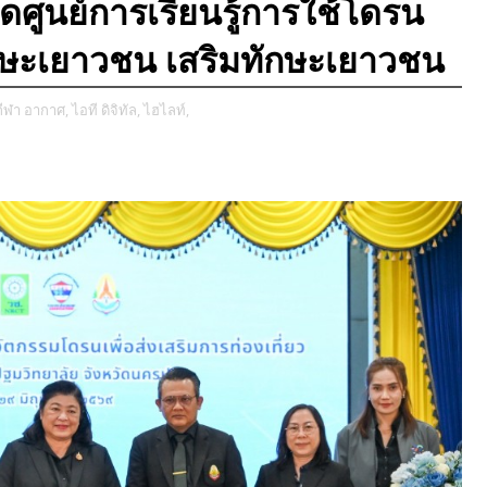
ดศูนย์การเรียนรู้การใช้โดรน
ทักษะเยาวชน เสริมทักษะเยาวชน
 กีฬา อากาศ,
ไอที ดิจิทัล,
ไฮไลท์,