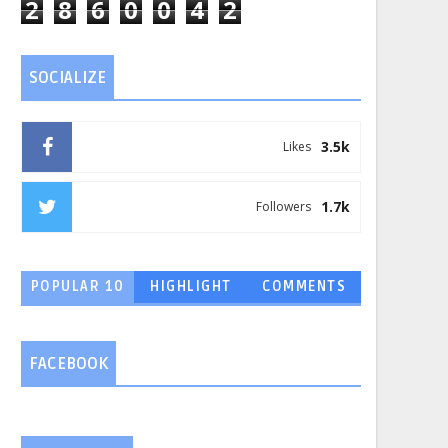
2
8
6
0
0
4
2
SOCIALIZE
3.5k
Likes
1.7k
Followers
POPULAR 10
HIGHLIGHT
COMMENTS
FACEBOOK