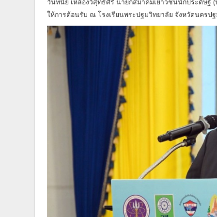
วันทนีย์ เหลืองวิสุทธิ์ศิริ นายกสมาคมเยาวชนนักประดิษฐ์
ให้การต้อนรับ ณ โรงเรียนพระปฐมวิทยาลัย จังหวัดนครป