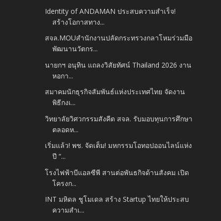
Identity of ANDAMAN ประสบความสำเร็จ!
สร้างโอกาสทาง...
สจล.MOUสำนักงานปลัดกระทรวงกลาโหมร่วมมือ
พัฒนานวัตกร...
นายกฯ อนุทิน แถลงวิสัยทัศน์ Thailand 2026​ งาน
หอกา...
สมาคมนักธุรกิจสัมพันธ์แห่งประเทศไทย​ จัดงาน
พิธีกงเ...
วิทยาลัยวิศวกรรมสังคีต สจล. รับมอบทุนการศึกษา
ตลอดห...
เริ่มแล้ว! พช. จัดเต็ม! มหกรรมโอทอปออนไลน์แห่ง
ปี “...
โรงไฟฟ้าบีแอลซีพี สานต่อพันธกิจด้านสังคม เปิด
โครงก...
INT มหิดล ชูโมเดล สร้าง Startup ไทยให้ประสบ
ความสำเ...