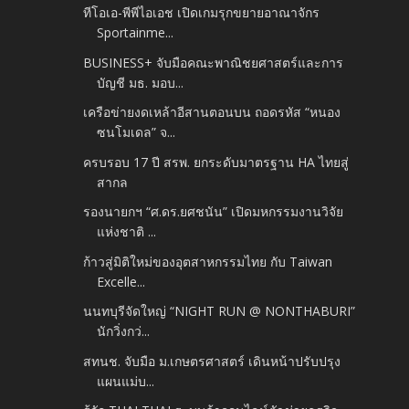
ทีโอเอ-พีพีไอเอช เปิดเกมรุกขยายอาณาจักร
Sportainme...
BUSINESS+ จับมือคณะพาณิชยศาสตร์และการ
บัญชี มธ. มอบ...
เครือข่ายงดเหล้าอีสานตอนบน ถอดรหัส “หนอง
ซนโมเดล” จ...
ครบรอบ 17 ปี สรพ. ยกระดับมาตรฐาน HA ไทยสู่
สากล
รองนายกฯ “ศ.ดร.ยศชนัน” เปิดมหกรรมงานวิจัย
แห่งชาติ ...
ก้าวสู่มิติใหม่ของอุตสาหกรรมไทย กับ Taiwan
Excelle...
นนทบุรีจัดใหญ่ “NIGHT RUN @ NONTHABURI”
นักวิ่งกว่...
สทนช. จับมือ ม.เกษตรศาสตร์ เดินหน้าปรับปรุง
แผนแม่บ...