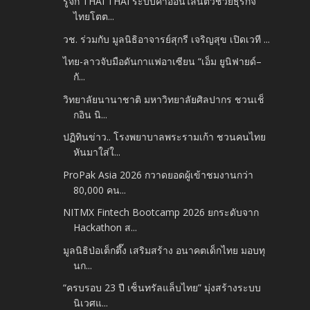
รู้จัก THAI THAI ระบบค้าออนไลน์ตัวช่วยธุรกิจ
ไทยโตต...
วช. ร่วมกับ มูลนิธิอาจารย์สุกรี เจริญสุข เปิดเวที ...
ไทย-ลาวจับมือดันกาแฟอาเซียน “เอ็ม ยูนิฟายด์–
กั...
วิทยาลัยนานาชาติ มหาวิทยาลัยศิลปากร​ ชวนเช็
กอิน นิ...
ปฏิทินข่าว.. โรงพยาบาลพระรามเก้า ชวนคนไทย
หันมาใส่ใ...
ProPak Asia 2026 กวาดยอดผู้เข้าชมงานกว่า
80,000 คน...
NITMX Fintech Bootcamp 2026 ยกระดับจาก
Hackathon ส...
มูลนิธิป่อเต็กตึ๊ง เสริมสร้าง อนาคตเด็กไทย มอบทุ
นก...
“ครบรอบ 23 ปี เซ็นทรัลแล็บไทย” มุ่งสร้างระบบ
นิเวศแ...