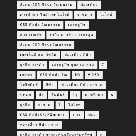
สังคม-CSR ศิลปะ วัฒนธรรม
ท่องเที่ยว
การศึกษา วิทย์-เทคโนโลยี
ราชการ
ไฮไลท์
CSR ศิลปะ วัฒนธรรม
เศรษฐกิจ
สาธารณสุข
ธุรกิจ การค้า การลงทุน
สังคม-CSR ศิลปะวัฒนธรรม
เอสเอ็มอี สตาร์ทอัพ
ท่องเที่ยว กีฬา
ธุรกิจ การค้า
เศรษฐกิจ อุตสาหกรรม
7
เกษตร
CSR ศิลปะ วัฒ
MV
VIDEO
โลจิสติกส์
กีฬา
ท่องเที่ยว กีฬา อากาศ
บุคคล
สัง
สัมพันธ์
1ๅ
การศึกษา
ธ
ธุรกิจ
อากาศ
ไ
ไฮไลท
CSR ศิลปะ66/2ฟียยยยย
การ
ท่อง
ท่องเที่ยว กีฬา อากา
ธุรกิจ การค้า การลงทุนอสังหาริมทรัพย์
ส