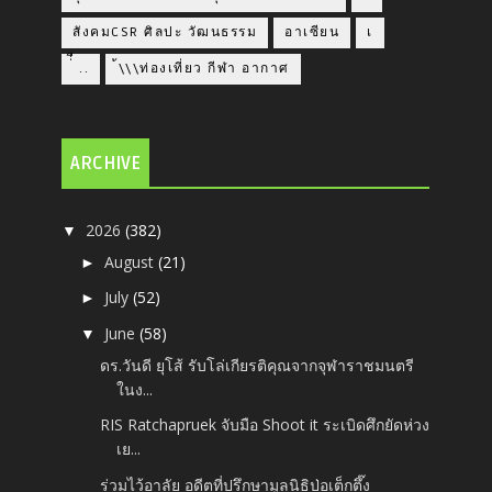
สังคมCSR ศิลปะ วัฒนธรรม
อาเซียน
เ
่่ื​ ..
้\\\ท่องเที่ยว กีฬา อากาศ
ARCHIVE
2026
(382)
▼
August
(21)
►
July
(52)
►
June
(58)
▼
ดร.วันดี ยุโส้ รับโล่เกียรติคุณจากจุฬาราชมนตรี
ในง...
RIS Ratchapruek จับมือ Shoot it ระเบิดศึกยัดห่วง
เย...
ร่วมไว้อาลัย อดีตที่ปรึกษามูลนิธิป่อเต็กตึ๊ง