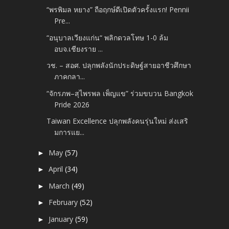
“พรพิมล หยาง” ถือฤกษ์ดีเปิดตัวครั้งแรก! Pennii
Pre...
“อนุบาลเวียงแก่น“ พลิกดวลโทษ 1-0 ล้ม
อบจ.เชียงราย ...
วช. – สอศ. ปลุกพลังนักประดิษฐ์สายอาชีวศึกษา
ภาคกลา...
“จักรภพ–สุไพรพล เพ็ญแข” ร่วมขบวน Bangkok
Pride 2026
Taiwan Excellence ปลุกพลังคนรุ่นใหม่ ส่งเสริ
มการแย...
May
(57)
►
April
(34)
►
March
(49)
►
February
(52)
►
January
(59)
►