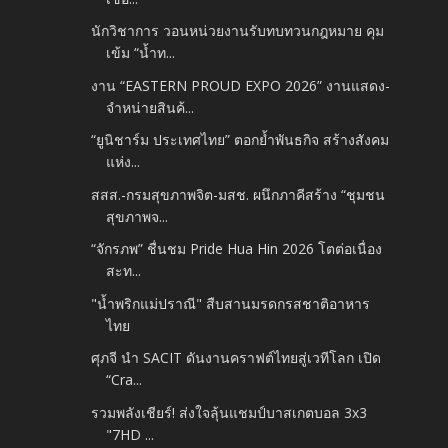
นักวิชาการ วอนหน่วยงานรับทบทวนกฎหมาย คุม
เข้ม “น้ำท...
งาน “EASTERN PROUD EXPO 2026” งานแสดง-
จำหน่ายสินค้...
“ยูนิชาร์ม ประเทศไทย” ตอกย้ำพันธกิจ สร้างสังคม
แห่ง...
สสส.-กรมสุขภาพจิต-มสช. ผนึกภาคีสร้าง “ชุมชน
สุขภาพจ...
“จักรภพ” ชื่นชม Pride Hua Hin 2026 โตต่อเนื่อง
สะท...
"น้ำพริกแม่ปราณี" สืบสานมรดกรสชาติอาหาร
ไทย
ศุภจี นำ SACIT ดันงานคราฟต์ไทยสู่เวทีโลก เปิด
“Cra...
รวมพลังเชียร์! ส่งใจลุ้นแชมป์บาสเกตบอล 3x3
"7HD ...