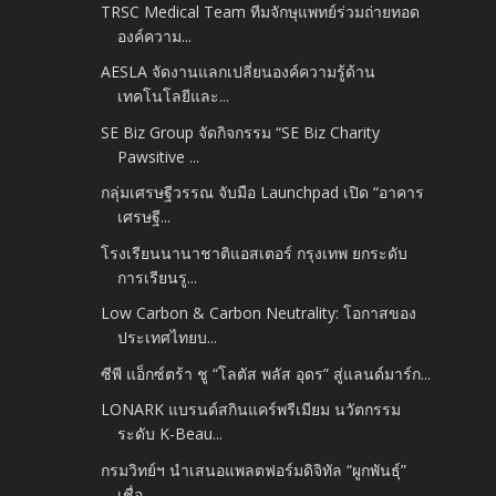
TRSC Medical Team ทีมจักษุแพทย์ร่วมถ่ายทอด
องค์ความ...
AESLA จัดงานแลกเปลี่ยนองค์ความรู้ด้าน
เทคโนโลยีและ...
SE Biz Group จัดกิจกรรม “SE Biz Charity
Pawsitive ...
กลุ่มเศรษฐีวรรณ จับมือ Launchpad เปิด “อาคาร
เศรษฐี...
โรงเรียนนานาชาติแอสเตอร์ กรุงเทพ ยกระดับ
การเรียนรู...
Low Carbon & Carbon Neutrality: โอกาสของ
ประเทศไทยบ...
ซีพี แอ็กซ์ตร้า ชู “โลตัส พลัส อุดร” สู่แลนด์มาร์ก...
LONARK แบรนด์สกินแคร์พรีเมียม นวัตกรรม
ระดับ K-Beau...
กรมวิทย์ฯ นำเสนอแพลตฟอร์มดิจิทัล “ผูกพันธุ์”
เชื่อ...