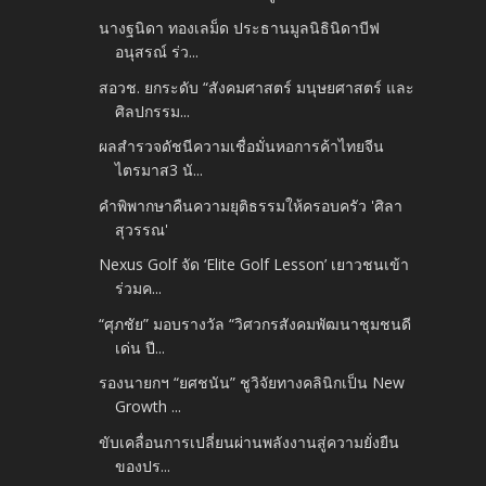
นางฐนิดา ทองเลม็ด ประธานมูลนิธินิดาบีฟ
อนุสรณ์ ร่ว...
สอวช. ยกระดับ “สังคมศาสตร์ มนุษยศาสตร์ และ
ศิลปกรรม...
ผลสำรวจดัชนีความเชื่อมั่นหอการค้าไทยจีน
ไตรมาส3​ นั...
คำพิพากษาคืนความยุติธรรมให้ครอบครัว 'ศิลา
สุวรรณ'
Nexus Golf จัด ‘Elite Golf Lesson’ เยาวชนเข้า
ร่วมค...
“ศุภชัย” มอบรางวัล “วิศวกรสังคมพัฒนาชุมชนดี
เด่น ปี...
รองนายกฯ “ยศชนัน” ชูวิจัยทางคลินิกเป็น New
Growth ...
ขับเคลื่อนการเปลี่ยนผ่านพลังงานสู่ความยั่งยืน
ของปร...