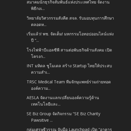
สมาคมนักธุรกิจสัมพันธ์แห่งประเทศไทย​ จัดงาน
พิธีกงเ...
วิทยาลัยวิศวกรรมสังคีต สจล. รับมอบทุนการศึกษา
ตลอดห...
เริ่มแล้ว! พช. จัดเต็ม! มหกรรมโอทอปออนไลน์แห่ง
ปี “...
โรงไฟฟ้าบีแอลซีพี สานต่อพันธกิจด้านสังคม เปิด
โครงก...
INT มหิดล ชูโมเดล สร้าง Startup ไทยให้ประสบ
ความสำเ...
TRSC Medical Team ทีมจักษุแพทย์ร่วมถ่ายทอด
องค์ความ...
AESLA จัดงานแลกเปลี่ยนองค์ความรู้ด้าน
เทคโนโลยีและ...
SE Biz Group จัดกิจกรรม “SE Biz Charity
Pawsitive ...
กลุ่มเศรษฐีวรรณ จับมือ Launchpad เปิด “อาคาร