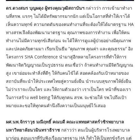
ดร.ดวงสมร บุญผดุง ผู้ทรงคุณวุฒิสถาบันฯ
กล่าวว่า การเข้ามาทำงา
นที่สรพ. แรกๆ ไม่ได้มีทรัพยากรมากนัก แต่เป็นโอกาสที่ทำให้เราได้
เห็นความทุกข์ ความกดดันของคนทำงานที่จะต้องให้ได้มาตรฐาน HA
ทางสรพ.จึงต้องพัฒนามาตรฐาน คุณภาพของการทำงาน เพื่อให้คน
ทำงานไม่มีความทุกข์เสียก่อน จะได้ให้การดูแลผู้ป่วยอย่างมีคุณภาพ
และปลอดภัยตามมา เรียกเป็นธีม “คุณภาพ คุณค่า และคุณธรรม” อิง
โครงการ SHA Conference นำมาสู่อีกหลายโครงการที่ทำให้การ
พัฒนาจิตวิญญาณเป็นรูปธรรม ตนเชื่อว่า ถ้าคนทำงานมีจิตวิญญาณ
สูง เขาย่อมจะทำสิ่งที่ดีๆ ให้กับคนไข้ได้ สอดคล้องกับเป้าหมายของ
สถาบันที่จะนำให้ประเทศไทยสู่ความยั่งยืน นำระบบสุขภาพให้ยั่งยืน
ไม่ว่าเราจะเป็นใคร และให้ถามตัวเองว่า เราเป็นใคร หน้าที่ของเรา
ในการสร้าง well being ให้กับทุกคน สรพ. จะช่วยให้ รพ.ไปถึงเป้า
หมายและขอให้ทุกคนคำนึงถึงความเป็นมนุษย์ไว้เสมอ
ผศ.นพ.จักราวุธ มณีฤทธิ์ คณบดี คณะแพทยศาสตร์วชิรพยาบาล
มหาวิทยาลัยนวมินทราธิราช
กล่าวว่า ตนเป็นผู้บริหารโรงพยาบาล
มาก่อน ตอนแรกที่รับฟังเรื่องมาตรฐาน HA ก็ทำให้เป็นทุกข์จริงๆ แต่