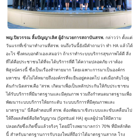
พญ.ปิยวรรณ ลิ้มปัญญาเลิศ ผู้อำนวยการสถาบันสรพ.
กล่าวว่า ตั้งแต่
วันแรกที่เข้ามาทำงานที่สรพ. จนถึงวันนี้ยังมีคำถามว่า ทำ HA แล้วได้
อะไร ซึ่งตนบอกตัวเองเสมอว่า ถ้าเราทำระบบบริการสุขภาพได้ดี สิ่ง
ที่ได้คือประชาชนได้ที่จะได้บริการที่ดี ได้ความปลอดภัย ​เราต้อง
พิสูจน์ตรงนี้ ซึ่งเป็นเรื่องท้าทายมาก โดยเฉพาะการมาเป็นองค์กร
มหาชน ซึ่งไม่ได้หมายถึงองค์กรที่จะยืนอยู่ตลอดไป แต่เมื่อกลับไปดู
ต้นกำเนิดสรพ.คือ “สรพ. เกิดมาเพื่อเป็นหลักประกันให้กับประชาชน
ได้รับบริการที่มีมาตรฐานและมีคุณภาพ รวมถึงกำหนดมาตรฐานเพื่อ
พัฒนาระบบบริการให้ยกระดับ ระบบบริการที่มีคุณภาพและ
มาตรฐาน” นี่คือคำตอบที่ สรพ. ต้องพัฒนาเชิงระบบและขับเคลื่อนไป
ให้ถึงผลลัพธ์คือจิตวิญญาณ (Spiritual HA) ดูแลผู้ป่วยให้มีความ
ปลอดภัยซึ่งเกิดขึ้นแล้วจริงๆ โดยมีโรงพยาบาลกว่า 70% ที่มีหลักคิด
นี้ สำหรับมาตรฐานการรับรองใหม่ที่ถือว่าได้มาตรฐานสากล โรง