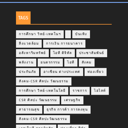
TAGS
การศึกษา วิทย์-เทคโนฯ
บันเทิง
สิ่งแวดล้อม
การเงิน การธนาคาร
อสังหาริมทรัพย์
ไอที ดิจิทัล
ประชาสัมพันธ์
พลังงาน
ยนตรกรรม
ไอที
สังคม
ประกันภัย
อาเซียน ต่างประเทศ
ท่องเที่ยว
สังคม-CSR ศิลปะ วัฒนธรรม
การศึกษา วิทย์-เทคโนโลยี
ราชการ
ไฮไลท์
CSR ศิลปะ วัฒนธรรม
เศรษฐกิจ
สาธารณสุข
ธุรกิจ การค้า การลงทุน
สังคม-CSR ศิลปะวัฒนธรรม