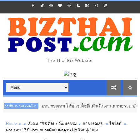
The Thai Biz Website
มทร.กรุงเทพ โต้ข่าวเท็จยันดำเนินงานตามธรรมาภิบาล จ่อดำเนิน
ิทย์-เทคโนฯ
Home
สังคม-CSR ศิลปะ วัฒนธรรม​
สาธารณสุข
​​ไฮไลท์
ครบรอบ 17 ปี สรพ. ยกระดับมาตรฐาน HA ไทยสู่สากล