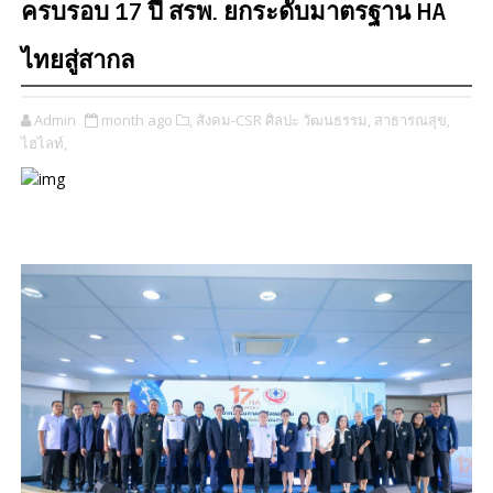
ครบรอบ 17 ปี สรพ. ยกระดับมาตรฐาน HA
ไทยสู่สากล
Admin
month ago
​,
สังคม-CSR ศิลปะ วัฒนธรรม​,
สาธารณสุข,
ไฮไลท์,