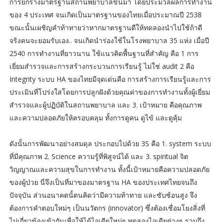
การยกร่างมาตรฐานสถานพยาบาลขึ้นมา โดยประมวลผลการทำงาน
ของ 4 ประเทศ จนเกิดเป็นมาตรฐานของไทยเมื่อประมาณปี 2538
ขณะนั้นเผชิญคำท้าทายว่าหากมาตรฐานดีให้ทดลองนำไปใช้ถ้าดี
จริงคนจะยอมรับเอง.. จนเกิดนำร่องใช้ในโรงพยาบาล 35 แห่ง เมื่อปี
2540 การทำงานที่ยาวนาน ใช้แนวคิดพื้นฐานที่สำคัญ คือ 1 การ
เยี่ยมสำรวจและการสร้างกระบวนการเรียนรู้ ไม่ใช่ audit 2 คือ
Integrity ระบบ HA ของไทยมีจุดเด่นคือ การสร้างการเรียนรู้และการ
ประเมินที่โปร่งใสโดยการปลูกฝังด้วยคุณค่าของการทำงานทั้งผู้เยี่ยม
สำรวจและผู้ปฏิบัติในสถานพยาบาล และ 3. เป้าหมาย คือคุณภาพ
และความปลอดภัยให้ครอบคลุม ทั้งการดูคน ดูไข้ และดูคุ้ม
ดังนั้นการพัฒนาอย่างสมดุล ประกอบไปด้วย 3S คือ 1. system ระบบ
ที่มีคุณภาพ 2. Science ความรู้ที่พิสูจน์ได้ และ 3. spiritual จิต
วิญญาณและความสุขในการทำงาน ทั้งนี้เป้าหมายคือความปลอดภัย
ของผู้ป่วย นี่จึงเป็นที่มาของมาตรฐาน HA ของประเทศไทยจนถึง
ปัจจุบัน ส่วนอนาคตนั้ตนคิดว่ามีความท้าทาย และซับซ้อนสูง จึง
ต้องการคำตอบใหม่ๆ เป็นนวัตกร (innovator) ซึ่งต้องเชื่อมโยงสิ่งที่
ไม่เกี่ยวข้องเข้ากันเพื่อให้ได้ไอเดียใหม่ๆ ทดลองไอเดียต่างๆ รวมถึง