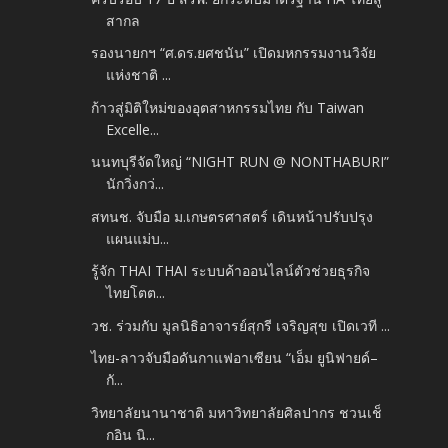
สากล
รองนายกฯ “ศ.ดร.ยศชนัน” เปิดมหกรรมงานวิจัย
แห่งชาติ ...
ก้าวสู่มิติใหม่ของอุตสาหกรรมไทย กับ Taiwan
Excelle...
นนทบุรีจัดใหญ่ “NIGHT RUN @ NONTHABURI”
นักวิ่งกว่...
สทนช. จับมือ ม.เกษตรศาสตร์ เดินหน้าปรับปรุง
แผนแม่บ...
รู้จัก THAI THAI ระบบค้าออนไลน์ตัวช่วยธุรกิจ
ไทยโตต...
วช. ร่วมกับ มูลนิธิอาจารย์สุกรี เจริญสุข เปิดเวที ...
ไทย-ลาวจับมือดันกาแฟอาเซียน “เอ็ม ยูนิฟายด์–
กั...
วิทยาลัยนานาชาติ มหาวิทยาลัยศิลปากร​ ชวนเช็
กอิน นิ...