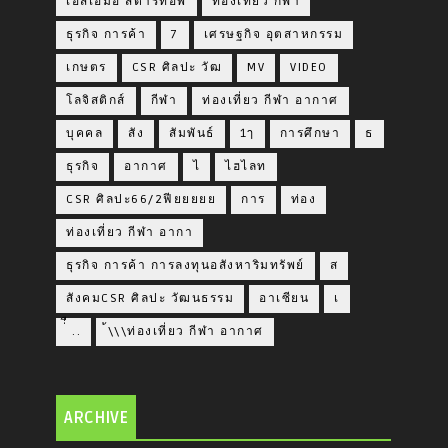
เอสเอ็มอี สตาร์ทอัพ
ท่องเที่ยว กีฬา
ธุรกิจ การค้า
7
เศรษฐกิจ อุตสาหกรรม
เกษตร
CSR ศิลปะ วัฒ
MV
VIDEO
โลจิสติกส์
กีฬา
ท่องเที่ยว กีฬา อากาศ
บุคคล
สัง
สัมพันธ์
1ๅ
การศึกษา
ธ
ธุรกิจ
อากาศ
ไ
ไฮไลท
CSR ศิลปะ66/2ฟียยยยย
การ
ท่อง
ท่องเที่ยว กีฬา อากา
ธุรกิจ การค้า การลงทุนอสังหาริมทรัพย์
ส
สังคมCSR ศิลปะ วัฒนธรรม
อาเซียน
เ
่่ื​ ..
้\\\ท่องเที่ยว กีฬา อากาศ
ARCHIVE