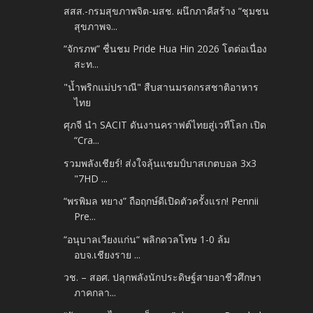
สสส.-กรมสุขภาพจิต-มสช. ผนึกภาคีสร้าง “ชุมชน
สุขภาพจ...
“จักรภพ” ชื่นชม Pride Hua Hin 2026 โตต่อเนื่อง
สะท...
"น้ำพริกแม่ปราณี" สืบสานมรดกรสชาติอาหาร
ไทย
ศุภจี นำ SACIT ดันงานคราฟต์ไทยสู่เวทีโลก เปิด
“Cra...
รวมพลังเชียร์! ส่งใจลุ้นแชมป์บาสเกตบอล 3x3
"7HD ...
“พรพิมล หยาง” ถือฤกษ์ดีเปิดตัวครั้งแรก! Pennii
Pre...
“อนุบาลเวียงแก่น“ พลิกดวลโทษ 1-0 ล้ม
อบจ.เชียงราย ...
วช. – สอศ. ปลุกพลังนักประดิษฐ์สายอาชีวศึกษา
ภาคกลา...