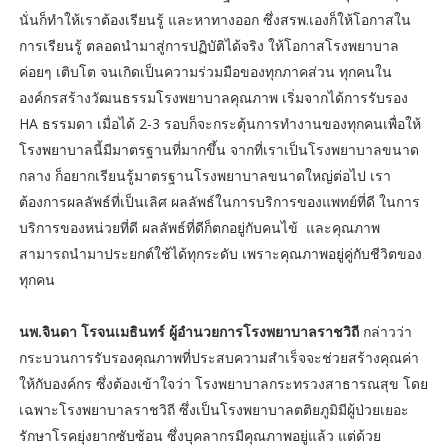
นั่นก็ทำให้เราต้องเรียนรู้ และหาทางออก ซึ่งสรพ.เองก็ให้โอกาสใน
การเรียนรู้ ตลอดนำมาสู่การปฏิบัติได้จริง ให้โอกาสโรงพยาบาล
ค่อยๆ เติบโต จนเกิดเป็นความร่วมมือของทุกภาคส่วน ทุกคนใน
องค์กรสร้างวัฒนธรรมโรงพยาบาลคุณภาพ เริ่มจากได้การรับรอง
HA ธรรมดา เมื่อได้ 2-3 รอบก็จะกระตุ้นการทำงานของทุกคนเพื่อให้
โรงพยาบาลนี้มีมาตรฐานที่มากขึ้น จากที่เราเป็นโรงพยาบาลขนาด
กลาง ก็อยากเรียนรู้มาตรฐานโรงพยาบาลขนาดใหญ่ต่อไป เรา
ต้องการผลลัพธ์ที่เป็นเลิศ ผลลัพธ์ในการบริการของแพทย์ที่ดี ในการ
บริการของหน่วยที่ดี ผลลัพธ์ที่ดีก็ตกอยู่กับคนไข้ และคุณภาพ
สามารถนำมาประยกต์ใช้ได้ทุกระดับ เพราะคุณภาพอยู่คู่กับชีวิตของ
ทุกคน
นพ.จินดา โรจนเมธินทร์ ผู้อำนวยการโรงพยาบาลราชวิถี
กล่าวว่า
กระบวนการรับรองคุณภาพที่ประสบความสำเร็จจะช่วยสร้างคุณค่า
ให้กับองค์กร ซึ่งต้องเข้าใจว่า โรงพยาบาลกระทรวงสาธารณสุข โดย
เฉพาะโรงพยาบาลราชวิถี ซึ่งเป็นโรงพยาบาลตติยภูมิมีผู้ป่วยเยอะ
รักษาโรคยุ่งยากซับซ้อน ซึ่งบุคลากรมีคุณภาพอยู่แล้ว แต่ด้วย