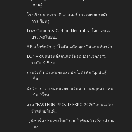
เศรษฐี...
โรงเรียนนานาชาติแอสเตอร์ กรุงเทพ ยกระดับ
การเรียนรู...
Low Carbon & Carbon Neutrality: โอกาสของ
ประเทศไทยบ...
ซีพี แอ็กซ์ตร้า ชู “โลตัส พลัส อุดร” สู่แลนด์มาร์ก...
LONARK แบรนด์สกินแคร์พรีเมียม นวัตกรรม
ระดับ K-Beau...
กรมวิทย์ฯ นำเสนอแพลตฟอร์มดิจิทัล “ผูกพันธุ์”
เชื่อ...
นักวิชาการ วอนหน่วยงานรับทบทวนกฎหมาย คุม
เข้ม “น้ำท...
งาน “EASTERN PROUD EXPO 2026” งานแสดง-
จำหน่ายสินค้...
“ยูนิชาร์ม ประเทศไทย” ตอกย้ำพันธกิจ สร้างสังคม
แห่ง...