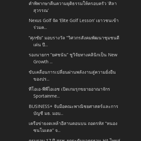
คำพิพากษาคืนความยุติธรรมให้ครอบครัว 'ศิลา
สุวรรณ'
Nexus Golf จัด ‘Elite Golf Lesson’ เยาวชนเข้า
ร่วมค...
“ศุภชัย” มอบรางวัล “วิศวกรสังคมพัฒนาชุมชนดี
เด่น ปี...
รองนายกฯ “ยศชนัน” ชูวิจัยทางคลินิกเป็น New
Growth ...
ขับเคลื่อนการเปลี่ยนผ่านพลังงานสู่ความยั่งยืน
ของปร...
ทีโอเอ-พีพีไอเอช เปิดเกมรุกขยายอาณาจักร
Sportainme...
BUSINESS+ จับมือคณะพาณิชยศาสตร์และการ
บัญชี มธ. มอบ...
เครือข่ายงดเหล้าอีสานตอนบน ถอดรหัส “หนอง
ซนโมเดล” จ...
ครบรอบ 17 ปี สรพ. ยกระดับมาตรฐาน HA ไทยสู่