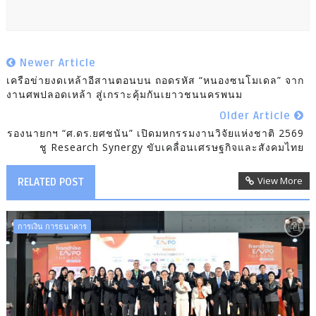
Newer Article
เครือข่ายงดเหล้าอีสานตอนบน ถอดรหัส “หนองซนโมเดล” จาก
งานศพปลอดเหล้า สู่เกราะคุ้มกันเยาวชนนครพนม
Older Article
รองนายกฯ “ศ.ดร.ยศชนัน” เปิดมหกรรมงานวิจัยแห่งชาติ 2569
ชู Research Synergy ขับเคลื่อนเศรษฐกิจและสังคมไทย
View More
RELATED POST
การเงิน การธนาคาร