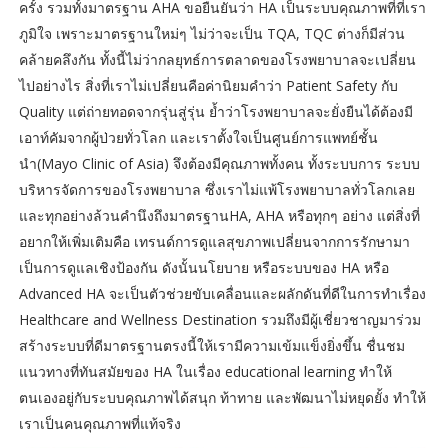
ครั้ง รวมทั้งมาตรฐาน AHA ขอยืนยันว่า HA เป็นระบบคุณภาพที่ที่เรา
ภูมิใจ เพราะมาตรฐานใหม่ๆ ไม่ว่าจะเป็น TQA, TQC ต่างก็มีส่วน
คล้ายคลึงกัน ทั้งนี้ไม่ว่ากลยุทธ์การตลาดของโรงพยาบาลจะเปลี่ยน
ไปอย่างไร สิ่งที่เราไม่เปลี่ยนคือค่านิยมคำว่า Patient Safety กับ
Quality แต่ถ่ายทอดจากรุ่นสู่รุ่น ย้ำว่าโรงพยาบาลจะยั่งยืนได้ต้องมี
เอาท์คัมจากผู้ป่วยทั่วโลก และเราตั้งใจเป็นศูนย์การแพทย์ชั้น
นำ(Mayo Clinic of Asia) จึงต้องมีคุณภาพทั้งคน ทั้งระบบการ ระบบ
บริหารจัดการของโรงพยาบาล ซึ่งเราไม่แพ้โรงพยาบาลทั่วโลกเลย
และทุกอย่างล้วนคำนึงถึงมาตรฐานHA, AHA หรือทุกๆ อย่าง แต่สิ่งที่
อยากให้เพิ่มเติมคือ เทรนด์การดูแลสุขภาพเปลี่ยนจากการรักษามา
เป็นการดูแลเชิงป้องกัน ดังนั้นนโยบาย หรือระบบของ HA หรือ
Advanced HA จะเป็นตัวช่วยขับเคลื่อนและผลักดันที่ดีในการทำเรื่อง
Healthcare and Wellness Destination รวมถึงมีผู้เชี่ยวชาญมาร่วม
สร้างระบบที่ดีมาตรฐานตรงนี้ให้เรามีความเข้มแข็งยิ่งขึ้น ชื่นชม
แนวทางที่ทันสมัยของ HA ในเรื่อง educational learning ทำให้
ตนเองอยู่กับระบบคุณภาพได้สนุก ท้าทาย และพัฒนาไม่หยุดยั้ง ทำให้
เราเป็นคนคุณภาพที่แท้จริง