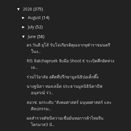
2026
(375)
▼
August
(14)
►
July
(52)
►
June
(58)
▼
ดร.วันดี ยุโส้ รับโล่เกียรติคุณจากจุฬาราชมนตรี
ในง...
RIS Ratchapruek จับมือ Shoot it ระเบิดศึกยัดห่วง
เย...
ร่วมไว้อาลัย อดีตที่ปรึกษามูลนิธิป่อเต็กตึ๊ง
นางฐนิดา ทองเลม็ด ประธานมูลนิธินิดาบีฟ
อนุสรณ์ ร่ว...
สอวช. ยกระดับ “สังคมศาสตร์ มนุษยศาสตร์ และ
ศิลปกรรม...
ผลสำรวจดัชนีความเชื่อมั่นหอการค้าไทยจีน
ไตรมาส3​ นั...