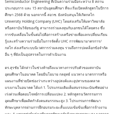
Semiconductor Engineering ที่เป็นความร่วมมือระหว่าง 8 สถาน
ประกอบการ และ 15 สถาบันอุดมศึกษา ที่จะเริ่มเปิดหลักสูตรในปีการ
ศึกษา 2568 ด้วย นอกจากนี้ สอวช. ยังสนับสนุนให้เกิดกลไก
University Holding Company (UHC) โดยส่งเสริมให้มหาวิทยาลัย
หรือสถาบันวิจัยของรัฐ สามารถร่วมลงทุนกับเอกชนได้โดยตรง ซึ่ง
การขับเคลื่อนในขั้นต่อไปคือการสร้างเครือข่ายเพื่อแลกเปลี่ยนเรียน
รู้และสร้างความร่วมมือในการจัดตั้ง UHC การพัฒนามาตรการ/
กลไก ส่งเสริมระบบนิเวศการร่วมลงทุน รวมถึงการปลดล็อกข้อจำกัด
อื่น ๆ ที่ยังเป็นอุปสรรคในการดำเนินงาน
ดร.สุรชัย ได้กล่าวในช่วงท้ายถึงแนวทางการปรับตัวของสถาบัน
อุดมศึกษาในอนาคต โดยมีนโยบาย กลยุทธ์ แนวทาง มาตรการหรือ
แผนงานที่ช่วยปิดช่องว่างระหว่างอุปสงค์และอุปทานของตลาด
แรงงานในอนาคต ได้แก่ 1. โปรแกรมเติมเต็มสมรรถนะบัณฑิตอย่าง
เร่งด่วนเพื่อตอบโจทย์การเปลี่ยนแปลง 2. หลักสูตรนวัตกรรมการ
อุดมศึกษาเพื่อผลิตกำลังคนสมรรถนะสูง 3. โปรแกรมการพัฒนา
ทักษะบุคลากรผ่านการฝึกอบรมระยะสั้นแบบเข้มข้นเพื่อการจ้างงาน
และ 4. แพลตฟอร์มส่งเสริมการพัฒนากำลังคนสมรรถนะสูง นอกจาก