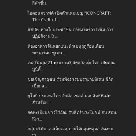
กีฬาขี่ม...
ไอคอนคราฟต์ เปิดตัวแคมเปญ “ICONCRAFT:
The Craft of...
สสปท. ห่วงใยประชาชน ออกมาตรการเข้ม การ
ปฏิบัติงานใน...
ห้องอาหารจีนหยกแนะนำเมนูฤดูร้อนเดือน
พฤษภาคม​ ชูเมน...
เทอร์มินอล21 พระราม3 อัพสกิลเด็กไทย เปิดคอม
มูนิตี้...
ขอเชิญสาธุชน ร่วมฟังธรรมบรรยายพิเศษ ชีวิต
เปี่ยมส...
ยูโอบี ประเทศไทย จับมือ เชลล์ มอบสิทธิพิเศษ
สำหรับผ...
จดทะเบียนชาวไร่อ้อย รับสิทธิประโยชน์ กับ สอน.
ถึงว...
กลุ่มบริษัท เอสเอ็มเอส ภายใต้กลุ่มพลูผล จัดงาน
“วั...