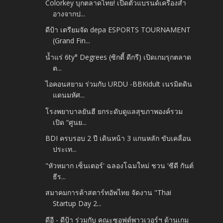
Colorkey บุกตลาดไทย! เปิดตัวแบรนด์เครื่องสำ
อางจากป...
ดีป้า เตรียมจัด depa ESPORTS TOURNAMENT
(Grand Fin...
น้ำแร่ 6ty° Degrees (ซิกตี้ ดีกรี) เปิดเกมรุกตลาด
ต...
ไอคอนสยาม ร่วมกับ URDU -​BBKidult เนรมิตดิน
แดนมหัศ...
โรงพยาบาลยันฮี ยกระดับดูแลสุขภาพองค์รวม
เปิด “ศูนย...
BDI ครบรอบ 2 ปี เดินหน้า 3 แกนหลัก ขับเคลื่อน
ประเท...
"หัวหมาก เซ็นเตอร์' ฉลองโฉมใหม่ ชวน 'ซีดี กันต์
ธีร...
สมาคมการค้าสตาร์ทอัพไทย จัดงาน "Thai
Startup Day 2...
ดีอี - ดีป้า ร่วมกับ คณะซอฟต์พาวเวอร์ฯ ด้านเกม​