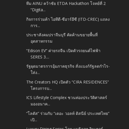
ทีม AINU คว้าชัย ETDA Hackathon โจทย์ที่ 2
“Digita...
กิจการร่วมค้า ไอทีดี-ซีอาร์อีซี (ITD-CREC) แถลง
การ...
ประชาสังคมปราจีนบุรี คัดค้านขยายพื้นที่
อุตสาหกรรม
“Edison EV” ค่ายรถจีน เปิดตัวรถยนต์ไฟฟ้า
SERES 3.​...
รัฐผุดมาตรการอุ้มภาคธุรกิจ สั่งแบงก์รัฐลดกำไร-
ใส่ง...
The Creators HQ เปิดตัว “CIRA RESIDENCES”
โครงการบ...
ICS Lifestyle Complex ชวนท่องประวัติศาสตร์
มองอนาค...
“โลตัส” ร่วมกับ “เดอะ วอลท์ ดิสนีย์ ประเทศไทย”
เปิ...
Luxury Dining Series โดย แมริออท อินเตอร์