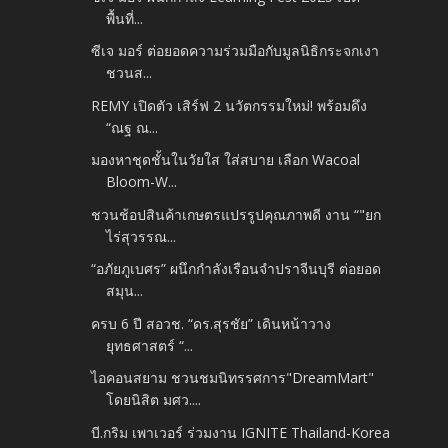
พื้นที่...
ซีเจ มอร์ ต่อยอดความร่วมมือกับมูลนิธิกระจกเงา
ชวนส...
REMY เปิดตัว เสิร์ฟ 2 นวัตกรรมใหม่! พร้อมดึง
“ณฐ ณ...
มองหาชุดชั้นในวัยใส ใส่สบาย​ เลือก Wacoal
Bloom-W...
ชวนช้อปสินค้าเกษตรแปรรูปคุณภาพดี งาน “"ยก
ไร่สุวรรณ...
“อภัยภูเบศร” ผนึกกำลังเรือนจำปราจีนบุรี ต่อยอด
สมุน...
ครบ 6 ปี สอวช. “ดร.สุรชัย” เดินหน้าวาง
ยุทธศาสตร์ “...
ไอคอนสยาม ชวนชมนิทรรศการ​"DreamMart"
โดยนิสิต มศว....
บี.กริม เพาเวอร์ ร่วมงาน IGNITE Thailand-Korea