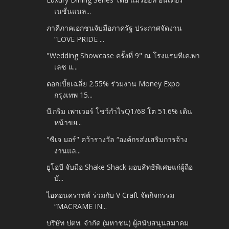
เนชั่นแนล...
ภาคีภาคเอกชนจับมือภาครัฐ ประกาศจัดงาน
“LOVE PRIDE ...
"Wedding Showcase ครั้งที่ 9" ณ โรงแรมทีเค.พา
เลซ แ...
ดอกเบี้ยเฉลี่ย 2.55% ร่วมงาน Money Expo
กรุงเทพ 15...
บี.กริม เพาเวอร์ โชว์กำไรQ1/68 โต 51.6% เดิน
หน้าขย...
"ซีเจ มอร์" คว้ารางวัล “องค์กรส่งเสริมการจ้าง
งานแล...
ยูโอบี จับมือ Shake Shack มอบสิทธิพิเศษแก่ผู้ถือ
บั...
ไอคอนคราฟต์ ร่วมกับ V Craft จัดกิจกรรม
“MACRAME IN...
บริษัท ปตท. จำกัด (มหาชน) ผู้สนับสนุนสมาคม