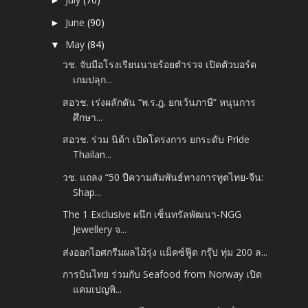
►
June
(90)
►
May
(84)
▼
วช. จับมือโรงเรียนนายร้อยตำรวจ เปิดตัวบอร์ด
เกมปลุก...
สอวช. เร่งผลักดัน “พ.ร.ฎ. ยกเว้นภาษี” หนุนการ
ศึกษา...
สอวช. ร่วม นิด้า เปิดโครงการ ยกระดับ Pride
Thailan...
วช. แถลง​ “50 ปีความสัมพันธ์ทางการทูตไทย-จีน:
Shap...
The 1 Exclusive ผนึก เซ็นทรัลพัฒนา-NGG
Jewellery จ...
ส่งออกไอศกรีมผลไม้รุ่ง แม็คซ์ฟู๊ด กรุ๊ป ทุ่ม 200 ล...
การบินไทย ร่วมกับ Seafood from Norway เปิด
แคมเปญพิ...