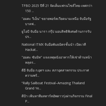
TFBO 2025 ปีที่ 21 จัดเต็มแฟรนไชส์ไทย-เทศกว่า
150 ...
"อมตะ วีเอ็น” ขยายพอร์ตเวียดนามเหนือ จับมือรัฐ
บาลฟ...
ยูโอบี จับมือ นารา กรุ๊ป มอบสิทธิพิเศษด้านการรับ
ปร...
National ITMX จับมือพันธมิตรชั้นนำ เปิดเวที
Hackat...
"อมตะ ซัมมิท" แจงเหตุผนังอาคารให้เช่าด้านหน้า
หลุดร...
ดีอี จับมือ ก.อุตฯ และ สภาอุตสาหกรรม ประกาศ
ความพร้...
“Rally Sailboat Festival–Amazing Thailand
Grand Ye...
ดีป้า เฟ้นหาทีมสตาร์ทอัพดาวรุ่งผ่านกิจกรรม Final
P...