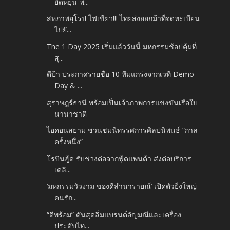
ยืดหยุ่น-พ...
สหภาพยุโรป ไฟเขียว!!! ไทยส่งออกม้าที่จดทะเบียน
ไปยั...
The 1 Day 2025 เริ่มแล้ววันนี้ มหกรรมช้อปคุ้มที่
สุ...
ดีป้า ประกาศรายชื่อ 10 ทีมแกร่งจากเวที Demo
Day & ...
สุราษฎร์ธานี พร้อมเป็นเจ้าภาพการแข่งขันเรือใบ
นานาชาติ
ไอคอนสยาม ชวนชมนิทรรศการศิลปนิพนธ์ “กาล
ครั้งหนึ่ง”
โรบินฮู้ด รับช่วงต่อจากฟู้ดแพนด้า ส่งต่อบริการ
เดลิ...
‘มหกรรมวัวงาม ของดีลำนารายณ์’ เปิดตัวยิ่งใหญ่
คนรัก...
“ดีพร้อม” ดันสุดลิ่มแบรนด์อัญมณีและเครื่อง
ประดับไท...