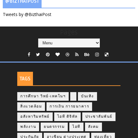
@BIZTHAIPOST
Tweets by @BizthaiPost
Pages
TAGS
การศึกษา วิทย์-เทคโนฯ
บันเทิง
สิ่งแวดล้อม
การเงิน การธนาคาร
อสังหาริมทรัพย์
ไอที ดิจิทัล
ประชาสัมพันธ์
พลังงาน
ยนตรกรรม
ไอที
สังคม
ประกันภัย
อาเซียน ต่างประเทศ
ท่องเที่ยว