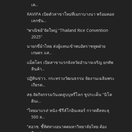
เค...
RAVIPA เปิดตัวสาขาใหม่ที่เมกาบางนา พร้อมคอล
เลกชัน...
“พาณิชย์”จัดใหญ่ “Thailand Rice Convention
2025”
นายกขี่ม้าไทย ส่งผู้แทนเข้าพบอัคราชทูตฝ่าย
เกษตร แส...
แม็คโคร เปิดสาขาแรก​จังหวัดอำนาจเจริญ​ ยกทัพ
สินค้า...
ปฏิทินข่าว.. กระทรวงวัฒนธรรม จัดงานเฉลิมพระ
เกียรต...
สธ.จัดกิจกรรมวันงดสูบบุหรี่โลก ชูประเด็น “นิโค
ตินเ...
“ไทยมาแรง! หนัง-ซีรีส์โกอินเตอร์ กวาดดีลทะลุ
500 ล...
“สอวช. ชี้ทิศทางอนาคตมหาวิทยาลัยไทย ต้อง