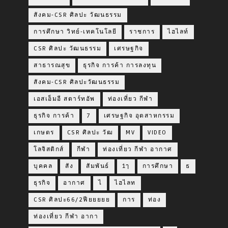
สังคม-CSR ศิลปะ วัฒนธรรม
การศึกษา วิทย์-เทคโนโลยี
ราชการ
ไฮไลท์
CSR ศิลปะ วัฒนธรรม
เศรษฐกิจ
สาธารณสุข
ธุรกิจ การค้า การลงทุน
สังคม-CSR ศิลปะวัฒนธรรม
เอสเอ็มอี สตาร์ทอัพ
ท่องเที่ยว กีฬา
ธุรกิจ การค้า
7
เศรษฐกิจ อุตสาหกรรม
เกษตร
CSR ศิลปะ วัฒ
MV
VIDEO
โลจิสติกส์
กีฬา
ท่องเที่ยว กีฬา อากาศ
บุคคล
สัง
สัมพันธ์
1ๅ
การศึกษา
ธ
ธุรกิจ
อากาศ
ไ
ไฮไลท
CSR ศิลปะ66/2ฟียยยยย
การ
ท่อง
ท่องเที่ยว กีฬา อากา