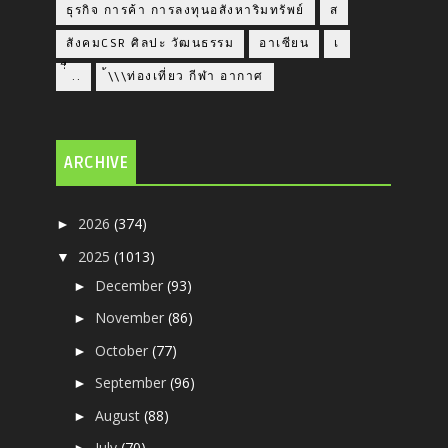
ธุรกิจ การค้า การลงทุนอสังหาริมทรัพย์
ส
สังคมCSR ศิลปะ วัฒนธรรม
อาเซียน
เ
่่ื​ ..
้\\\ท่องเที่ยว กีฬา อากาศ
ARCHIVE
2026
(374)
►
2025
(1013)
▼
December
(93)
►
November
(86)
►
October
(77)
►
September
(96)
►
August
(88)
►
July
(70)