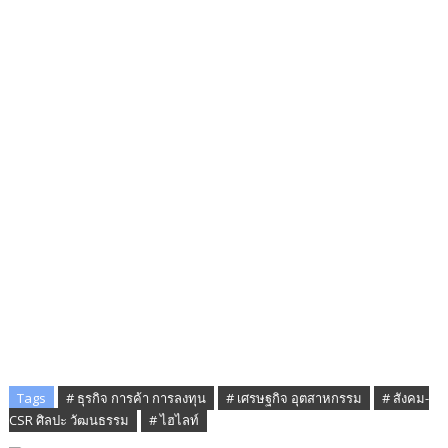
Tags
# ธุรกิจ การค้า การลงทุน
# เศรษฐกิจ อุตสาหกรรม
# สังคม-
CSR ศิลปะ วัฒนธรรม
# ไฮไลท์