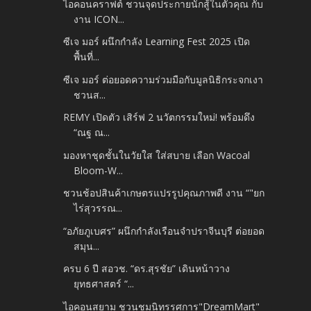
ไอคอนคราฟต์ ชวนจุดประกายนักสู้ในตัวคุณ กับ
งาน ICON...
ซีเจ มอร์ ผนึกกำลัง Learning Fest 2025 เปิด
พื้นที่...
ซีเจ มอร์ ต่อยอดความร่วมมือกับมูลนิธิกระจกเงา
ชวนส...
REMY เปิดตัว เสิร์ฟ 2 นวัตกรรมใหม่! พร้อมดึง
“ณฐ ณ...
มองหาชุดชั้นในวัยใส ใส่สบาย​ เลือก Wacoal
Bloom-W...
ชวนช้อปสินค้าเกษตรแปรรูปคุณภาพดี งาน “"ยก
ไร่สุวรรณ...
“อภัยภูเบศร” ผนึกกำลังเรือนจำปราจีนบุรี ต่อยอด
สมุน...
ครบ 6 ปี สอวช. “ดร.สุรชัย” เดินหน้าวาง
ยุทธศาสตร์ “...
ไอคอนสยาม ชวนชมนิทรรศการ​"DreamMart"