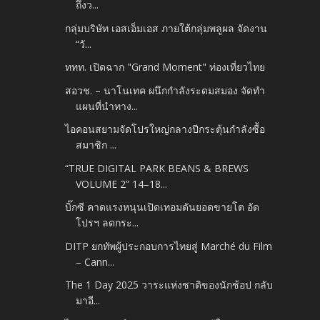
ถึงว...
กลุ่มบริษัท เอสเอ็มเอส ภายใต้กลุ่มพลูผล จัดงาน
“วั...
ททท. เปิดฉาก "Grand Moment" ท่องเที่ยวไทย
สอวช. – นาโนเทค ผนึกกำลังระดมสมอง จัดทำ
แผนที่นำทาง...
ไอคอนสยามจัดโปรใหญ่กลางปี​กระตุ้นกำลังซื้อ
สมาชิก​ ...
“TRUE DIGITAL PARK BEANS & BREWS
VOLUME 2” 14–18...
บิ๊กซี คาดแรงหนุนเปิดเทอมดันยอดขายโต อัด
โปรฯ ลดกระ...
DITP ยกทัพผู้ประกอบการไทยสู่ Marché du Film
– Cann...
The 1 Day 2025​ วาระแห่งชาติของนักช้อป กลับ
มาอี...