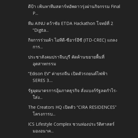
ดีป้า เฟ้นหาทีมสตาร์ทอัพดาวรุ่งผ่านกิจกรรม Final
P...
ทีม AINU คว้าชัย ETDA Hackathon โจทย์ที่ 2
“Digita...
กิจการร่วมค้า ไอทีดี-ซีอาร์อีซี (ITD-CREC) แถลง
การ...
ประชาสังคมปราจีนบุรี คัดค้านขยายพื้นที่
อุตสาหกรรม
“Edison EV” ค่ายรถจีน เปิดตัวรถยนต์ไฟฟ้า
SERES 3.​...
รัฐผุดมาตรการอุ้มภาคธุรกิจ สั่งแบงก์รัฐลดกำไร-
ใส่ง...
The Creators HQ เปิดตัว “CIRA RESIDENCES”
โครงการบ...
ICS Lifestyle Complex ชวนท่องประวัติศาสตร์
มองอนาค...