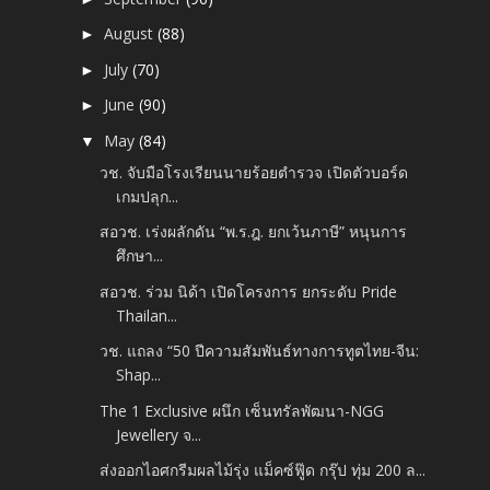
August
(88)
►
July
(70)
►
June
(90)
►
May
(84)
▼
วช. จับมือโรงเรียนนายร้อยตำรวจ เปิดตัวบอร์ด
เกมปลุก...
สอวช. เร่งผลักดัน “พ.ร.ฎ. ยกเว้นภาษี” หนุนการ
ศึกษา...
สอวช. ร่วม นิด้า เปิดโครงการ ยกระดับ Pride
Thailan...
วช. แถลง​ “50 ปีความสัมพันธ์ทางการทูตไทย-จีน:
Shap...
The 1 Exclusive ผนึก เซ็นทรัลพัฒนา-NGG
Jewellery จ...
ส่งออกไอศกรีมผลไม้รุ่ง แม็คซ์ฟู๊ด กรุ๊ป ทุ่ม 200 ล...