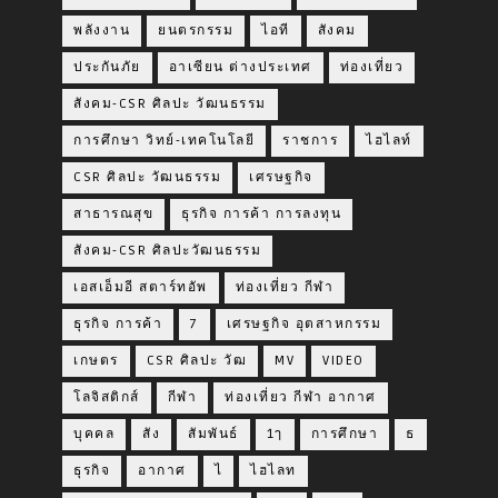
พลังงาน
ยนตรกรรม
ไอที
สังคม
ประกันภัย
อาเซียน ต่างประเทศ
ท่องเที่ยว
สังคม-CSR ศิลปะ วัฒนธรรม
การศึกษา วิทย์-เทคโนโลยี
ราชการ
ไฮไลท์
CSR ศิลปะ วัฒนธรรม
เศรษฐกิจ
สาธารณสุข
ธุรกิจ การค้า การลงทุน
สังคม-CSR ศิลปะวัฒนธรรม
เอสเอ็มอี สตาร์ทอัพ
ท่องเที่ยว กีฬา
ธุรกิจ การค้า
7
เศรษฐกิจ อุตสาหกรรม
เกษตร
CSR ศิลปะ วัฒ
MV
VIDEO
โลจิสติกส์
กีฬา
ท่องเที่ยว กีฬา อากาศ
บุคคล
สัง
สัมพันธ์
1ๅ
การศึกษา
ธ
ธุรกิจ
อากาศ
ไ
ไฮไลท