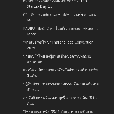
สมาคมการค้าสตาร์ทอัพไทย จัดงาน "Thai
Startup Day 2...
ดีอี - ดีป้า ร่วมกับ คณะซอฟต์พาวเวอร์ฯ ด้านเกม​
เค...
RAVIPA เปิดตัวสาขาใหม่ที่เมกาบางนา พร้อมคอล
เลกชัน...
“พาณิชย์”จัดใหญ่ “Thailand Rice Convention
2025”
นายกขี่ม้าไทย ส่งผู้แทนเข้าพบอัคราชทูตฝ่าย
เกษตร แส...
แม็คโคร เปิดสาขาแรก​จังหวัดอำนาจเจริญ​ ยกทัพ
สินค้า...
ปฏิทินข่าว.. กระทรวงวัฒนธรรม จัดงานเฉลิมพระ
เกียรต...
สธ.จัดกิจกรรมวันงดสูบบุหรี่โลก ชูประเด็น “นิโค
ตินเ...
“ไทยมาแรง! หนัง-ซีรีส์โกอินเตอร์ กวาดดีลทะลุ