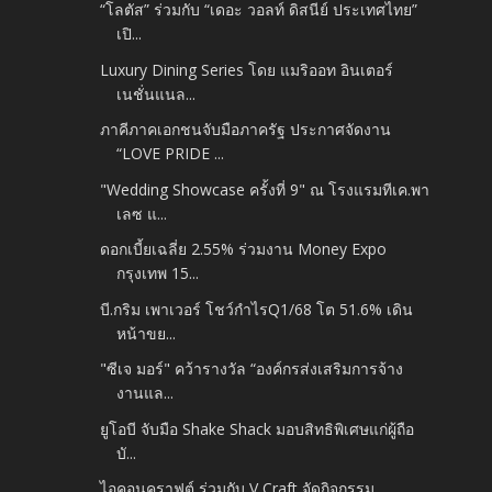
“โลตัส” ร่วมกับ “เดอะ วอลท์ ดิสนีย์ ประเทศไทย”
เปิ...
Luxury Dining Series โดย แมริออท อินเตอร์
เนชั่นแนล...
ภาคีภาคเอกชนจับมือภาครัฐ ประกาศจัดงาน
“LOVE PRIDE ...
"Wedding Showcase ครั้งที่ 9" ณ โรงแรมทีเค.พา
เลซ แ...
ดอกเบี้ยเฉลี่ย 2.55% ร่วมงาน Money Expo
กรุงเทพ 15...
บี.กริม เพาเวอร์ โชว์กำไรQ1/68 โต 51.6% เดิน
หน้าขย...
"ซีเจ มอร์" คว้ารางวัล “องค์กรส่งเสริมการจ้าง
งานแล...
ยูโอบี จับมือ Shake Shack มอบสิทธิพิเศษแก่ผู้ถือ
บั...
ไอคอนคราฟต์ ร่วมกับ V Craft จัดกิจกรรม