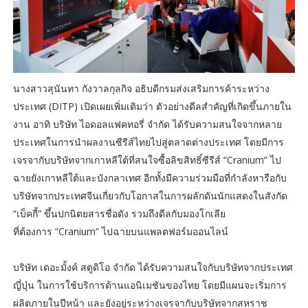
นางสาวสุนันทา กังวาลกุลกิจ อธิบดีกรมส่งเสริมการค้าระหว่าง
ประเทศ (DITP) เปิดเผยเพิ่มเติมว่า ตัวอย่างดีลสำคัญที่เกิดขึ้นภายใน
งาน อาทิ บริษัท ไอดอลแฟคทอรี่ จำกัด ได้รับความสนใจจากหลาย
ประเทศในการนำผลงานซีรีส์ไทยไปสู่ตลาดต่างประเทศ โดยมีการ
เจรจากับบริษัทจากเกาหลีใต้ที่สนใจซื้อลิขสิทธิ์ซีรีส์ “Cranium” ไป
ฉายยังเกาหลีใต้และบังกลาเทศ อีกทั้งมีความร่วมมือที่กำลังหารือกับ
บริษัทจากประเทศจีนเกี่ยวกับโอกาสในการผลักดันนักแสดงในสังกัด
“เบ็คกี้” ขึ้นปกนิตยสารชื่อดัง รวมถึงดีลกับมองโกเลีย
ที่ต้องการ “Cranium” ไปฉายบนแพลตฟอร์มออนไลน์
บริษัท เดอะมั้งค์ สตูดิโอ จำกัด ได้รับความสนใจกับบริษัทจากประเทศ
ญี่ปุ่น ในการใช้บริการด้านแอนิเมชันของไทย โดยมีแผนจะเริ่มการ
ผลิตภายในปีหน้า และยังอยู่ระหว่างเจรจากับบริษัทจากสหราช