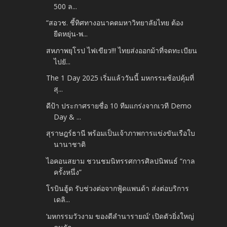
500 ล...
“สอวช. ชี้ทิศทางอนาคตมหาวิทยาลัยไทย ต้อง
ยืดหยุ่น-พ...
สหภาพยุโรป ไฟเขียว!!! ไทยส่งออกม้าที่จดทะเบียน
ไปยั...
The 1 Day 2025 เริ่มแล้ววันนี้ มหกรรมช้อปคุ้มที่
สุ...
ดีป้า ประกาศรายชื่อ 10 ทีมแกร่งจากเวที Demo
Day & ...
สุราษฎร์ธานี พร้อมเป็นเจ้าภาพการแข่งขันเรือใบ
นานาชาติ
ไอคอนสยาม ชวนชมนิทรรศการศิลปนิพนธ์ “กาล
ครั้งหนึ่ง”
โรบินฮู้ด รับช่วงต่อจากฟู้ดแพนด้า ส่งต่อบริการ
เดลิ...
‘มหกรรมวัวงาม ของดีลำนารายณ์’ เปิดตัวยิ่งใหญ่