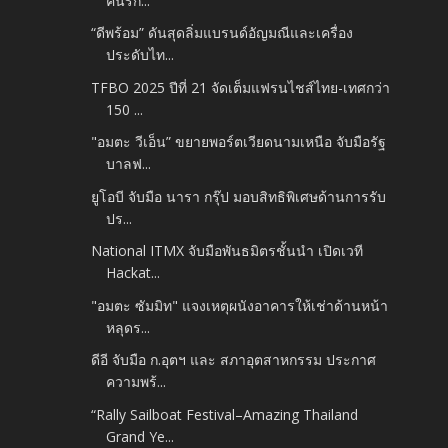
คนรัก...
“ดีพร้อม” ดันสุดลิ่มแบรนด์อัญมณีและเครื่อง
ประดับไท...
TFBO 2025 ปีที่ 21 จัดเต็มแฟรนไชส์ไทย-เทศกว่า
150 ...
"อมตะ วีเอ็น” ขยายพอร์ตเวียดนามเหนือ จับมือรัฐ
บาลฟ...
ยูโอบี จับมือ นารา กรุ๊ป มอบสิทธิพิเศษด้านการรับ
ปร...
National ITMX จับมือพันธมิตรชั้นนำ เปิดเวที
Hackat...
"อมตะ ซัมมิท" แจงเหตุผนังอาคารให้เช่าด้านหน้า
หลุดร...
ดีอี จับมือ ก.อุตฯ และ สภาอุตสาหกรรม ประกาศ
ความพร้...
“Rally Sailboat Festival–Amazing Thailand
Grand Ye...