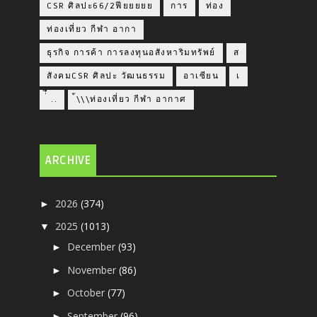
CSR ศิลปะ66/2ฟียยยยย
การ
ท่อง
ท่องเที่ยว กีฬา อากา
ธุรกิจ การค้า การลงทุนอสังหาริมทรัพย์
ส
สังคมCSR ศิลปะ วัฒนธรรม
อาเซียน
เ
่่ื​ ..
้\\\ท่องเที่ยว กีฬา อากาศ
ARCHIVE
2026
(374)
►
2025
(1013)
▼
December
(93)
►
November
(86)
►
October
(77)
►
September
(96)
►