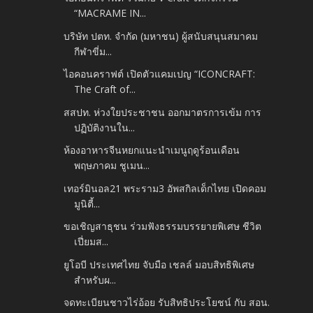
“MACRAME IN...
บริษัท ปตท. จำกัด (มหาชน) ผู้สนับสนุนสมาคม
กีฬาขี่ม...
ไอคอนคราฟต์ เปิดตัวแคมเปญ “ICONCRAFT:
The Craft of...
สสปท. ห่วงใยประชาชน ออกมาตรการเข้ม การ
ปฏิบัติงานใน...
ห้องอาหารจีนหยกแนะนำเมนูฤดูร้อนเดือน
พฤษภาคม​ ชูเมน...
เทอร์มินอล21 พระราม3 อัพสกิลเด็กไทย เปิดคอม
มูนิตี้...
ขอเชิญสาธุชน ร่วมฟังธรรมบรรยายพิเศษ ชีวิต
เปี่ยมส...
ยูโอบี ประเทศไทย จับมือ เชลล์ มอบสิทธิพิเศษ
สำหรับผ...
จดทะเบียนชาวไร่อ้อย รับสิทธิประโยชน์ กับ สอน.