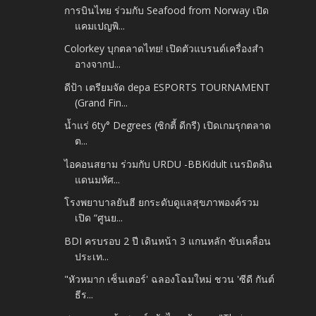
การบินไทย ร่วมกับ Seafood from Norway เปิด
แคมเปญพิ...
Colorkey บุกตลาดไทย! เปิดตัวแบรนด์เครื่องสำ
อางจากป...
ดีป้า เตรียมจัด depa ESPORTS TOURNAMENT
(Grand Fin...
น้ำแร่ 6ty° Degrees (ซิกตี้ ดีกรี) เปิดเกมรุกตลาด
ต...
ไอคอนสยาม ร่วมกับ URDU -​BBKidult เนรมิตดิน
แดนมหัศ...
โรงพยาบาลยันฮี ยกระดับดูแลสุขภาพองค์รวม
เปิด “ศูนย...
BDI ครบรอบ 2 ปี เดินหน้า 3 แกนหลัก ขับเคลื่อน
ประเท...
"หัวหมาก เซ็นเตอร์' ฉลองโฉมใหม่ ชวน 'ซีดี กันต์
ธีร...