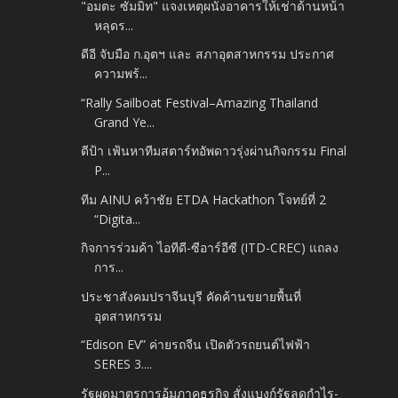
"อมตะ ซัมมิท" แจงเหตุผนังอาคารให้เช่าด้านหน้า
หลุดร...
ดีอี จับมือ ก.อุตฯ และ สภาอุตสาหกรรม ประกาศ
ความพร้...
“Rally Sailboat Festival–Amazing Thailand
Grand Ye...
ดีป้า เฟ้นหาทีมสตาร์ทอัพดาวรุ่งผ่านกิจกรรม Final
P...
ทีม AINU คว้าชัย ETDA Hackathon โจทย์ที่ 2
“Digita...
กิจการร่วมค้า ไอทีดี-ซีอาร์อีซี (ITD-CREC) แถลง
การ...
ประชาสังคมปราจีนบุรี คัดค้านขยายพื้นที่
อุตสาหกรรม
“Edison EV” ค่ายรถจีน เปิดตัวรถยนต์ไฟฟ้า
SERES 3.​...
รัฐผุดมาตรการอุ้มภาคธุรกิจ สั่งแบงก์รัฐลดกำไร-