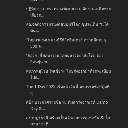
ปฏิทินข่าว.. กระทรวงวัฒนธรรม จัดงานเฉลิมพระ
เกียรต...
สธ.จัดกิจกรรมวันงดสูบบุหรี่โลก ชูประเด็น “นิโค
ตินเ...
“ไทยมาแรง! หนัง-ซีรีส์โกอินเตอร์ กวาดดีลทะลุ
500 ล...
“สอวช. ชี้ทิศทางอนาคตมหาวิทยาลัยไทย ต้อง
ยืดหยุ่น-พ...
สหภาพยุโรป ไฟเขียว!!! ไทยส่งออกม้าที่จดทะเบียน
ไปยั...
The 1 Day 2025 เริ่มแล้ววันนี้ มหกรรมช้อปคุ้มที่
สุ...
ดีป้า ประกาศรายชื่อ 10 ทีมแกร่งจากเวที Demo
Day & ...
สุราษฎร์ธานี พร้อมเป็นเจ้าภาพการแข่งขันเรือใบ
นานาชาติ