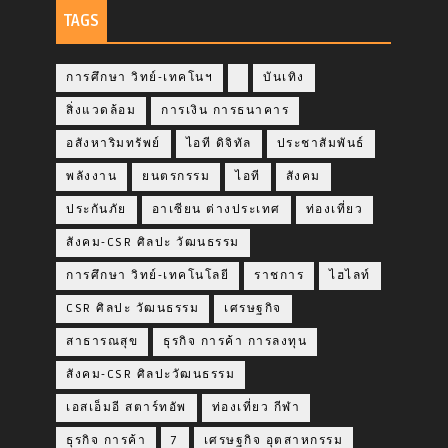
TAGS
การศึกษา วิทย์-เทคโนฯ
บันเทิง
สิ่งแวดล้อม
การเงิน การธนาคาร
อสังหาริมทรัพย์
ไอที ดิจิทัล
ประชาสัมพันธ์
พลังงาน
ยนตรกรรม
ไอที
สังคม
ประกันภัย
อาเซียน ต่างประเทศ
ท่องเที่ยว
สังคม-CSR ศิลปะ วัฒนธรรม
การศึกษา วิทย์-เทคโนโลยี
ราชการ
ไฮไลท์
CSR ศิลปะ วัฒนธรรม
เศรษฐกิจ
สาธารณสุข
ธุรกิจ การค้า การลงทุน
สังคม-CSR ศิลปะวัฒนธรรม
เอสเอ็มอี สตาร์ทอัพ
ท่องเที่ยว กีฬา
ธุรกิจ การค้า
7
เศรษฐกิจ อุตสาหกรรม