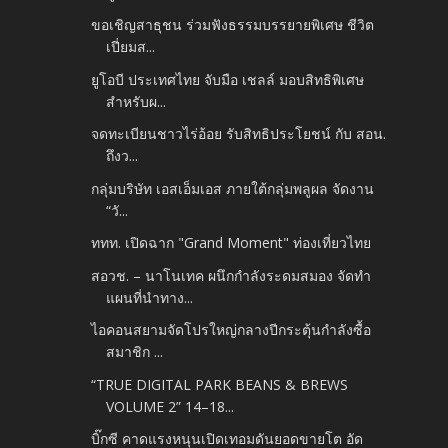
ขอเชิญสาธุชน ร่วมฟังธรรมบรรยายพิเศษ ชีวิต
เปี่ยมส...
ยูโอบี ประเทศไทย จับมือ เชลล์ มอบสิทธิพิเศษ
สำหรับผ...
จดทะเบียนชาวไร่อ้อย รับสิทธิประโยชน์ กับ สอน.
ถึงว...
กลุ่มบริษัท เอสเอ็มเอส ภายใต้กลุ่มพลูผล จัดงาน
“วั...
ททท. เปิดฉาก "Grand Moment" ท่องเที่ยวไทย
สอวช. – นาโนเทค ผนึกกำลังระดมสมอง จัดทำ
แผนที่นำทาง...
ไอคอนสยามจัดโปรใหญ่กลางปี​กระตุ้นกำลังซื้อ
สมาชิก​ ...
“TRUE DIGITAL PARK BEANS & BREWS
VOLUME 2” 14–18...
บิ๊กซี คาดแรงหนุนเปิดเทอมดันยอดขายโต อัด