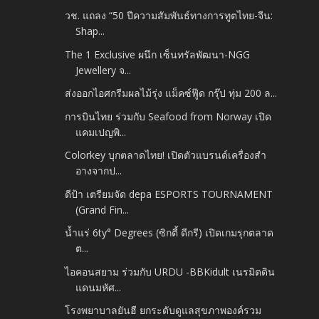
วช. แถลง​ “50 ปีความสัมพันธ์ทางการทูตไทย-จีน:
Shap...
The 1 Exclusive ผนึก เซ็นทรัลพัฒนา-NGG
Jewellery จ...
ส่งออกไอศกรีมผลไม้รุ่ง แม็คซ์ฟู๊ด กรุ๊ป ทุ่ม 200 ล...
การบินไทย ร่วมกับ Seafood from Norway เปิด
แคมเปญพิ...
Colorkey บุกตลาดไทย! เปิดตัวแบรนด์เครื่องสำ
อางจากป...
ดีป้า เตรียมจัด depa ESPORTS TOURNAMENT
(Grand Fin...
น้ำแร่ 6ty° Degrees (ซิกตี้ ดีกรี) เปิดเกมรุกตลาด
ต...
ไอคอนสยาม ร่วมกับ URDU -​BBKidult เนรมิตดิน
แดนมหัศ...
โรงพยาบาลยันฮี ยกระดับดูแลสุขภาพองค์รวม