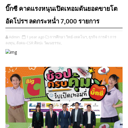
บิ๊กซี คาดแรงหนุนเปิดเทอมดันยอดขายโต
อัดโปรฯ ลดกระหน่ำ 7,000 รายการ
Admin
1 year ago
การศึกษา วิทย์-เทคโนฯ,
ธุรกิจ การค้า การ
ลงทุน,
สังคม-CSR ศิลปะ วัฒนธรรม,