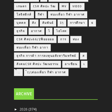
เกษตร
CSR ศิลปะ วัฒ
MV
VIDEO
โลจิสติกส์
กีฬา
ท่องเที่ยว กีฬา อากาศ
บุคคล
สัง
สัมพันธ์
1ๅ
การศึกษา
ธ
ธุรกิจ
อากาศ
ไ
ไฮไลท
CSR ศิลปะ66/2ฟียยยยย
การ
ท่อง
ท่องเที่ยว กีฬา อากา
ธุรกิจ การค้า การลงทุนอสังหาริมทรัพย์
ส
สังคมCSR ศิลปะ วัฒนธรรม
อาเซียน
เ
่่ื​ ..
้\\\ท่องเที่ยว กีฬา อากาศ
ARCHIVE
2026
(374)
►