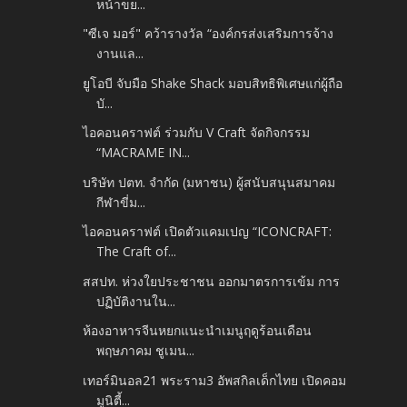
หน้าขย...
"ซีเจ มอร์" คว้ารางวัล “องค์กรส่งเสริมการจ้าง
งานแล...
ยูโอบี จับมือ Shake Shack มอบสิทธิพิเศษแก่ผู้ถือ
บั...
ไอคอนคราฟต์ ร่วมกับ V Craft จัดกิจกรรม
“MACRAME IN...
บริษัท ปตท. จำกัด (มหาชน) ผู้สนับสนุนสมาคม
กีฬาขี่ม...
ไอคอนคราฟต์ เปิดตัวแคมเปญ “ICONCRAFT:
The Craft of...
สสปท. ห่วงใยประชาชน ออกมาตรการเข้ม การ
ปฏิบัติงานใน...
ห้องอาหารจีนหยกแนะนำเมนูฤดูร้อนเดือน
พฤษภาคม​ ชูเมน...
เทอร์มินอล21 พระราม3 อัพสกิลเด็กไทย เปิดคอม
มูนิตี้...