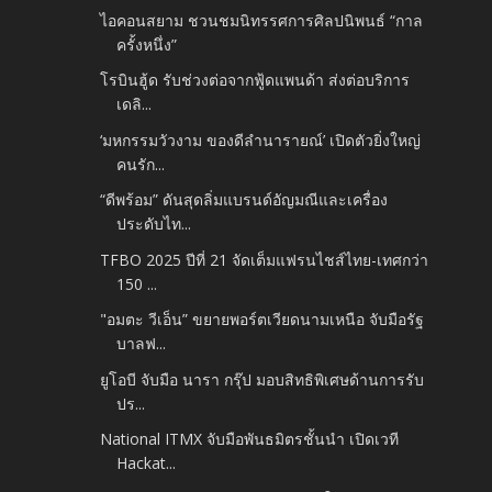
ไอคอนสยาม ชวนชมนิทรรศการศิลปนิพนธ์ “กาล
ครั้งหนึ่ง”
โรบินฮู้ด รับช่วงต่อจากฟู้ดแพนด้า ส่งต่อบริการ
เดลิ...
‘มหกรรมวัวงาม ของดีลำนารายณ์’ เปิดตัวยิ่งใหญ่
คนรัก...
“ดีพร้อม” ดันสุดลิ่มแบรนด์อัญมณีและเครื่อง
ประดับไท...
TFBO 2025 ปีที่ 21 จัดเต็มแฟรนไชส์ไทย-เทศกว่า
150 ...
"อมตะ วีเอ็น” ขยายพอร์ตเวียดนามเหนือ จับมือรัฐ
บาลฟ...
ยูโอบี จับมือ นารา กรุ๊ป มอบสิทธิพิเศษด้านการรับ
ปร...
National ITMX จับมือพันธมิตรชั้นนำ เปิดเวที
Hackat...