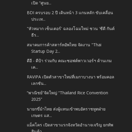
เปิด “ศูนย...
BDI ครบรอบ 2 ปี เดินหน้า 3 แกนหลัก ขับเคลื่อน
ประเท...
"หัวหมาก เซ็นเตอร์' ฉลองโฉมใหม่ ชวน 'ซีดี กันต์
ธีร...
สมาคมการค้าสตาร์ทอัพไทย จัดงาน "Thai
Startup Day 2...
ดีอี - ดีป้า ร่วมกับ คณะซอฟต์พาวเวอร์ฯ ด้านเกม​
เค...
RAVIPA เปิดตัวสาขาใหม่ที่เมกาบางนา พร้อมคอล
เลกชัน...
“พาณิชย์”จัดใหญ่ “Thailand Rice Convention
2025”
นายกขี่ม้าไทย ส่งผู้แทนเข้าพบอัคราชทูตฝ่าย
เกษตร แส...
แม็คโคร เปิดสาขาแรก​จังหวัดอำนาจเจริญ​ ยกทัพ
สินค้า...