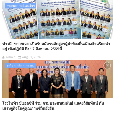
การศึกษา วิทย์-เทคโนฯ
ข่าวดี! ขยายเวลาเปิดรับสมัครหลักสูตรผู้นำท้องถิ่นเมืองอัจฉริยะน่า
อยู่ เชิงปฏิบัติ ถึง 17 สิงหาคม 2569นี้
Admin
Aug 03, 2026
ธุรกิจ การค้า การลงทุน​
โรงไฟฟ้า บีแอลซีพี ร่วม กรมประชาสัมพันธ์ แสดงวิสัยทัศน์ ดัน
เศรษฐกิจโตคู่คุณภาพชีวิตยั่งยืน