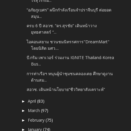
ไร่สุวรรณ...
“อภัยภูเบศร” ผนึกกำลังเรือนจำปราจีนบุรี ต่อยอด
สมุน...
ครบ 6 ปี สอวช. “ดร.สุรชัย” เดินหน้าวาง
ยุทธศาสตร์ “...
ไอคอนสยาม ชวนชมนิทรรศการ​"DreamMart"
โดยนิสิต มศว....
บี.กริม เพาเวอร์ ร่วมงาน IGNITE Thailand-Korea
Bus...
การท่าเรือฯ หนุนผู้นำชุมชนคลองเตย ศึกษาดูงาน
ด้านสม...
สอวช. เดินหน้านโยบาย“ชีววิทยาสังเคราะห์”
April
(83)
►
March
(97)
►
February
(75)
►
January
(74)
►