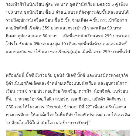
รองเท้าผ้าใบนักเรียน คู่ละ 99 บาท ถุงเท้านักเรียน Besico 5 คู่ เพียง
100 บาท ชุดนักเรียน ซื้อ 3 จ่าย 2 แบรนด์ดังทุกระดับชั้นคละแบบได้
รวมถึงอุปกรณ์เครื่องเขียน ซื้อ 5 ชิ้น จ่ายเพียง 4 ชิ้น กระเป๋าล้อลาก
ลายลิขสิทธิ์ เริ่มต้น 359 บาท และกระเป๋าเป้ ราคาเพียง 99 บาท
พิเศษ! คูปองส่วนลด 50 บาท เมื่อซื้อชุดนักเรียนครบ 299 บาท และ
โปรโมชั่นผ่อน 0% นานสูงสุด 10 เดือน ทุกชิ้นทั้งห้าง ตลอดจนสิทธิ์
แลกของกิน ของใช้ และของเรียนรู้สุดคุ้ม เมื่อซื้อครบ 299 บาทขึ้นไป
พร้อมกันนี้ บิ๊กซี ยังร่วมกับ มูลนิธิ บีเจซี บิ๊กซี และพันธมิตรทางธุรกิจ
ผู้ดำเนินธุรกิจผลิตและจำหน่ายเครื่องแบบนักเรียน และอุปกรณ์การ
เรียน รวม 8 ราย ประกอบด้วย กิจเจริญ, ตราม้า, น้อมจิตต์, แบร์รอน
กิ๊ฟ, มาสเตอร์อาร์ต, ไอคิว สปอร์ต, เอส.ซี.เอส., แอ๊ดด้า จัดกิจกรรม
CSR ภายใต้โครงการ “Remote School ปีที่ 22” เพื่อส่งเสริมโอกาส
ทางการศึกษาให้แก่เด็กไทยในพื้นที่ห่างไกลทั่วประเทศ ภายใต้แนวคิด
“เปลี่ยนไกลให้ใกล้ เติมโอกาสสร้างการเรียนรู้”