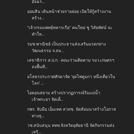
อัจฉร...
ออมสิน เดินหน้าช่วยรายย่อย เปิดให้กู้สร้างงาน
สร้าง...
“เจ้ากรมแพทย์ทหารเรือ” คนใหม่ ชู วิสัยทัศน์ จะ
ทำให...
รมช.พาณิชย์ เป็นประธานส่งเสริมมรดกทาง
วัฒนธรรม จ.สม...
เลขาธิการ ส.ป.ก. -คณะร่วมติดตาม รมว.เกษตรฯ
ลงพื้นที...
ยโสธรประกาศศักดาจัด ‘จุดไฟตูมกา หนึ่งเดียวใน
โลก’ ...
ไอคอนสยาม สร้างปรากฏการณ์ริมแม่น้ำ
เจ้าพระยา จัดเต็...
กพร. จับมือ เอ็มเทค สวทช. จัดสัมมนาสร้างโอกาส
ทางธุ...
วช.สนับสนุน ททท.จังหวัดอุทัยธานี จัดกิจกรรมส่ง
เสริ...