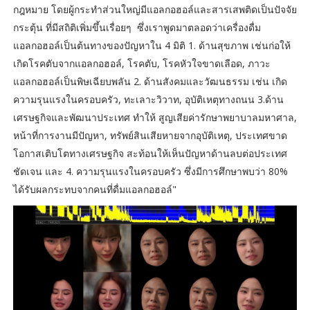
กฎหมาย โดยผู้กระทำส่วนใหญ่มีแอลกอฮอล์และสารเสพติดเป็นปัจจัย
กระตุ้น ที่มีสถิติเพิ่มขึ้นเรื่อยๆ ซึ่งเราพูดมาตลอดว่าเครื่องดื่ม
แอลกอฮอล์เป็นต้นทางของปัญหาใน 4 มิติ 1. ด้านสุขภาพ เช่นก่อให้
เกิดโรคตับจากแอลกอฮอล์, โรคตับ, โรคหัวใจขาดเลือด, ภาวะ
แอลกอฮอล์เป็นพิษเฉียบพลัน 2. ด้านสังคมและวัฒนธรรม เช่น เกิด
ความรุนแรงในครอบครัว, ทะเลาะวิวาท, อุบัติเหตุทางถนน 3.ด้าน
เศรษฐกิจและพัฒนาประเทศ ทำให้ สูญเสียค่ารักษาพยาบาลมหาศาล,
หน้าที่การงานมีปัญหา, ทรัพย์สินเสียหายจากอุบัติเหตุ, ประเทศขาด
โอกาสเติบโตทางเศรษฐกิจ สะท้อนให้เห็นปัญหาด้านลบต่อประเทศ
ชัดเจน และ 4. ความรุนแรงในครอบครัว ซึ่งมีการศึกษาพบว่า 80%
ได้รับผลกระทบจากคนที่ดื่มแอลกอฮอล์"