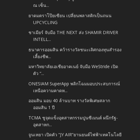
ณ เซ็น...
ยาดมตราโป๊ยเซียน เปลี่ยนพลาสติกเป็นถนน
UPCYCLING
ชาเมียร์ จับมือ THE NEXT ส่ง SHAMIR DRIVER
INTELL...
ธนาคารออมสิน คว้ารางวัลชนะเลิศกองทุนสำรอง
เลี้ยงชีพ...
มหาวิทยาลัยเอเชียอาคเนย์ จับมือ WeStride เปิด
ตัว “...
ONESIAM SuperApp พลิกโฉมมอบประสบการณ์
เหนือความคาดห...
ออมสิน มอบ 40 ล้านบาท รางวัลพิเศษสลาก
ออมสิน 1 ปี
TCMA ชูจุดแข็งอุตสาหกรรมปูนซีเมนต์ ผนึกรัฐ-
อุตสาหก...
จูนเหยา เปิดตัว “JY AIR”ยานยนต์ไฟฟ้าเทคโนโลยี