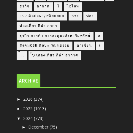
ธุรกิจ
อากาศ
ไ
ไฮไลท
CSR ศิลปะ66/2ฟียยยยย
การ
ท่อง
ท่องเที่ยว กีฬา อากา
ธุรกิจ การค้า การลงทุนอสังหาริมทรัพย์
ส
สังคมCSR ศิลปะ วัฒนธรรม
อาเซียน
เ
่่ื​ ..
้\\\ท่องเที่ยว กีฬา อากาศ
ARCHIVE
2026
(374)
►
2025
(1013)
►
2024
(773)
▼
December
(75)
►