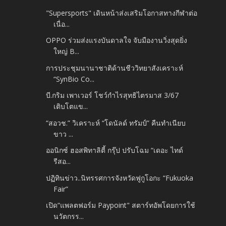
"Supersports" เดินหน้าส่งเสริมโอกาสทางกีฬาต่อ
เนื่อ...
OPPO ร่วมส่งแรงบันดาลใจ จับมืองานวิ่งสุดยิ่ง
ใหญ่ B...
การประชุมนานาชาติด้านชีววิทยาสังเคราะห์
“SynBio Co...
บี.กริม เพาเวอร์ โชว์กำไรสุทธิไตรมาส 3/67
เติบโตแข...
“สอวช.” วิเคราะห์ “โดนัลด์ ทรัมป์” คืนทำเนียบ
ขาว ...
ออนิกซ์ ฮอสพิทาลิตี้ กรุ๊ป ปรับโฉม “เดอะ ไทด์
รีสอ...
ปฏิทินข่าว..นิทรรศการจังหวัดฟูกูโอกะ “Fukuoka
Fair”
เปิด“แพลตฟอร์ม Paypoint" สตาร์ทอัพโดยการใช้
นวัตกรร...