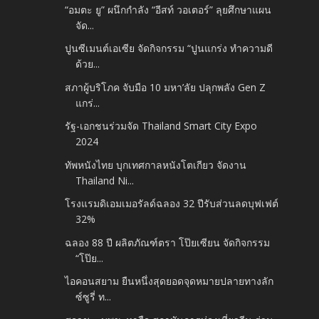
“อมตะ ยู” ผนึกกำลัง “อีสท์ วอเตอร์” ลุยศึกษาแผน
จัด...
ปูนซีเมนต์เอเซีย จัดกิจกรรม “ปูนแกร่ง ทำความดี
ด้วย...
สภาผู้บริโภค จับมือ 10 มหา’ลัย ปลุกพลัง Gen Z
แกร่...
รัฐ-เอกชนร่วมจัด Thailand Smart City Expo
2024
ทัพหนังไทย บุกเทศกาลหนังโตเกียว จัดงาน
Thailand Ni...
โรงแรมดิเอมเมอรัลด์ฉลอง 32 ปีรับส่วนลดบุฟเฟต์
32%
ฉลอง 88 ปี ผลิตภัณฑ์ตรา โป๊ยเซียน จัดกิจกรรม
“โป๊ย...
ไอคอนสยาม ยืนหนึ่งสุดยอดจุดหมายปลายทางลัก
ซ์ซูรี่ ท...