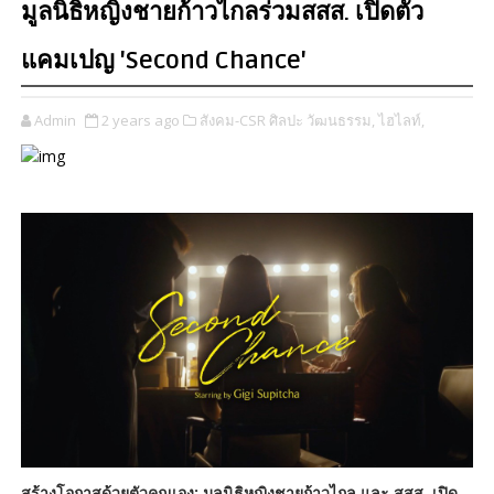
มูลนิธิหญิงชายก้าวไกลร่วมสสส. เปิดตัว
แคมเปญ 'Second Chance'
Admin
2 years ago
สังคม-CSR ศิลปะ วัฒนธรรม,
ไฮไลท์,
สร้างโอกาสด้วยตัวคุณเอง: มูลนิธิหญิงชายก้าวไกล และ สสส. เปิด