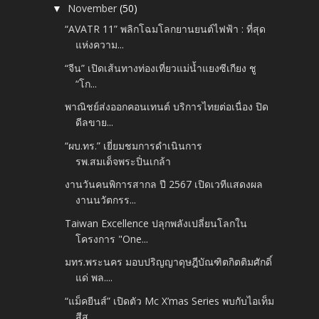
November
(50)
▼
“AVATR 11” พลิกโฉมโลกยานยนต์ไฟฟ้า : ที่สุด
แห่งความ...
“จีน” เปิดเส้นทางท่องเที่ยวแม่น้ำแยงซีเกียง ชู
“โก...
พาณิชย์ส่งออกคอนเทนต์ บริการไทยต่อเนื่อง ปิด
ดีลขาย...
“ผบ.ทร.” เยี่ยมชมการดำเนินการ
รพ.สมเด็จพระปิ่นเกล้า
งานวันคนพิการสากล ปี 2567 เปิดเวทีแสดงผล
งานนวัตกรร...
Taiwan Excellence ปลุกพลังเปลี่ยนโลกใน
โครงการ "One...
มทร.พระนคร มอบปริญญาดุษฎีบัณฑิตกิตติมศักดิ์
แด่ พล....
“แม็คยีนส์” เปิดตัว Mc X’mas Series พบกับไอเท็ม
สีส...