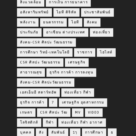
สิ่งแวดล้อม
การเงิน การธนาคาร
อสังหาริมทรัพย์
ไอที ดิจิทัล
ประชาสัมพันธ์
พลังงาน
ยนตรกรรม
ไอที
สังคม
ประกันภัย
อาเซียน ต่างประเทศ
ท่องเที่ยว
สังคม-CSR ศิลปะ วัฒนธรรม
การศึกษา วิทย์-เทคโนโลยี
ราชการ
ไฮไลท์
CSR ศิลปะ วัฒนธรรม
เศรษฐกิจ
สาธารณสุข
ธุรกิจ การค้า การลงทุน
สังคม-CSR ศิลปะวัฒนธรรม
เอสเอ็มอี สตาร์ทอัพ
ท่องเที่ยว กีฬา
ธุรกิจ การค้า
7
เศรษฐกิจ อุตสาหกรรม
เกษตร
CSR ศิลปะ วัฒ
MV
VIDEO
โลจิสติกส์
กีฬา
ท่องเที่ยว กีฬา อากาศ
บุคคล
สัง
สัมพันธ์
1ๅ
การศึกษา
ธ