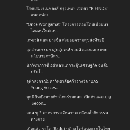
โรงแรมเรเนซองส์ กรุงเทพฯ เปิดตัว “R FINDS”
แพลตฟอร...
“Once Wongamat” โครงการคอนโดมิเนียมหรู
ไอคอนใหม่แห่...
เกทเวย์ แอท บางซื่อ ส่งมอบความสุขส่งท้ายปี
อุตสาหกรรมยาสูบสุดทน! รวมตัวแจงผลกระทบ
นโยบายภาษีสร...
นักวิชาการชี้ อย่าเอาแต่กระตุ้นเศรษฐกิจ จนลืม
ปรับโ...
จุฬาลงกรณ์มหาวิทยาลัยคว้ารางวัล “BASF
Young Voices...
มูลนิธิหญิงชายก้าวไกลร่วมสสส. เปิดตัวแคมเปญ
'Secon...
สสส.ชู 3 มาตรการขจัดความเหลื่อมล้ำกิจกรรม
ทางกาย
เปิดแล้ว ราโด (Rado) บูติกสโตร์แห่งแรกในไทย