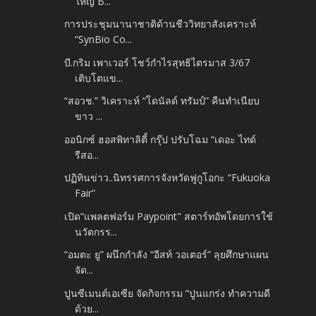
ใหญ่ B...
การประชุมนานาชาติด้านชีววิทยาสังเคราะห์
“SynBio Co...
บี.กริม เพาเวอร์ โชว์กำไรสุทธิไตรมาส 3/67
เติบโตแข...
“สอวช.” วิเคราะห์ “โดนัลด์ ทรัมป์” คืนทำเนียบ
ขาว ...
ออนิกซ์ ฮอสพิทาลิตี้ กรุ๊ป ปรับโฉม “เดอะ ไทด์
รีสอ...
ปฏิทินข่าว..นิทรรศการจังหวัดฟูกูโอกะ “Fukuoka
Fair”
เปิด“แพลตฟอร์ม Paypoint" สตาร์ทอัพโดยการใช้
นวัตกรร...
“อมตะ ยู” ผนึกกำลัง “อีสท์ วอเตอร์” ลุยศึกษาแผน
จัด...
ปูนซีเมนต์เอเซีย จัดกิจกรรม “ปูนแกร่ง ทำความดี
ด้วย...