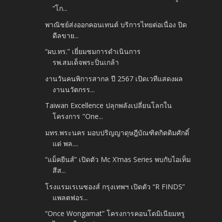
“โก...
พาณิชย์ส่งออกคอนเทนต์ บริการไทยต่อเนื่อง ปิด
ดีลขาย...
“ผบ.ทร.” เยี่ยมชมการดำเนินการ
รพ.สมเด็จพระปิ่นเกล้า
งานวันคนพิการสากล ปี 2567 เปิดเวทีแสดงผล
งานนวัตกรร...
Taiwan Excellence ปลุกพลังเปลี่ยนโลกใน
โครงการ "One...
มทร.พระนคร มอบปริญญาดุษฎีบัณฑิตกิตติมศักดิ์
แด่ พล....
“แม็คยีนส์” เปิดตัว Mc X’mas Series พบกับไอเท็ม
สีส...
โรงแรมเรเนซองส์ กรุงเทพฯ เปิดตัว “R FINDS”
แพลตฟอร...
“Once Wongamat” โครงการคอนโดมิเนียมหรู