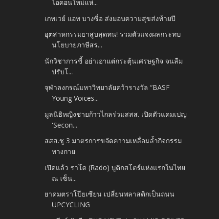
ไอคอนใหม่แห่...
เกทเวย์ แอท บางซื่อ ส่งมอบความสุขส่งท้ายปี
อุตสาหกรรมยาสูบสุดทน! รวมตัวแจงผลกระทบ
นโยบายภาษีสร...
นักวิชาการชี้ อย่าเอาแต่กระตุ้นเศรษฐกิจ จนลืม
ปรับโ...
จุฬาลงกรณ์มหาวิทยาลัยคว้ารางวัล “BASF
Young Voices...
มูลนิธิหญิงชายก้าวไกลร่วมสสส. เปิดตัวแคมเปญ
'Secon...
สสส.ชู 3 มาตรการขจัดความเหลื่อมล้ำกิจกรรม
ทางกาย
เปิดแล้ว ราโด (Rado) บูติกสโตร์แห่งแรกในไทย
ณ เซ็น...
ยาดมตราโป๊ยเซียน เปลี่ยนพลาสติกเป็นถนน
UPCYCLING