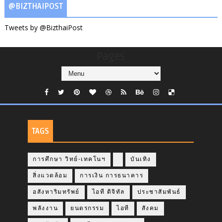
@BIZTHAIPOST
Tweets by @BizthaiPost
Pages
TAGS
การศึกษา วิทย์-เทคโนฯ
บันเทิง
สิ่งแวดล้อม
การเงิน การธนาคาร
อสังหาริมทรัพย์
ไอที ดิจิทัล
ประชาสัมพันธ์
พลังงาน
ยนตรกรรม
ไอที
สังคม