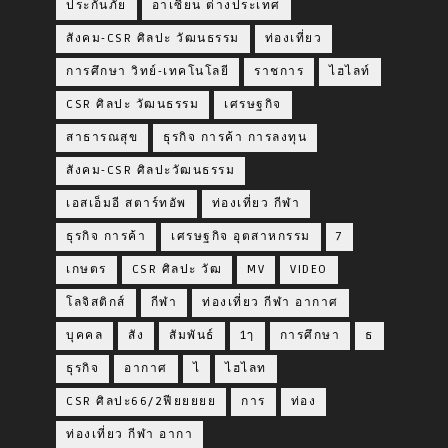
ประกันภัย
อาเซียน ต่างประเทศ
สังคม-CSR ศิลปะ วัฒนธรรม
ท่องเที่ยว
การศึกษา วิทย์-เทคโนโลยี
ราชการ
ไฮไลท์
CSR ศิลปะ วัฒนธรรม
เศรษฐกิจ
สาธารณสุข
ธุรกิจ การค้า การลงทุน
สังคม-CSR ศิลปะวัฒนธรรม
เอสเอ็มอี สตาร์ทอัพ
ท่องเที่ยว กีฬา
ธุรกิจ การค้า
เศรษฐกิจ อุตสาหกรรม
7
เกษตร
CSR ศิลปะ วัฒ
MV
VIDEO
โลจิสติกส์
กีฬา
ท่องเที่ยว กีฬา อากาศ
บุคคล
สัง
สัมพันธ์
1ๅ
การศึกษา
ธ
ธุรกิจ
อากาศ
ไ
ไฮไลท
CSR ศิลปะ66/2ฟียยยยย
การ
ท่อง
ท่องเที่ยว กีฬา อากา