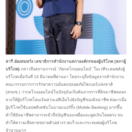
สารี อ๋องสมหวัง เลขาธิการสำนักงานสภาองค์กรของผู้บริโภค (สภาผู้
บริโภค)
กล่าวถึงสถานการณ์ “ภัยกลโกงออนไลน์” ในเวทีระดมพลังผู้
บริโภคเมื่อวันที่ 14 มีนาคมที่ผ่านมา โดยระบุถึงข้อมูลจากสำนักงาน
คณะกรรมการการรักษาความมั่นคงปลอดภัยไซเบอร์แห่งชาติ
(สกมช.) ว่ากลโกงออนไลน์ในปัจจุบันเริ่มต้นจากการที่มิจฉาชีพหลอก
ลวงให้ผู้บริโภคโอนเงินผ่านเอทีเอ็มไปยังบัญชีของมิจฉาชีพ ต่อมาเมื่อ
ผู้บริโภคใช้แอปพลิเคชันโมบายแบงก์กิ้ง (Mobile Banking) มากขึ้น
ทำให้มิจฉาชีพสามารถเข้าถึงบัญชีของเหยื่อและดูดเงินโดยตรง จน
ทำให้ความเสียหายขยายตัวอย่างรวดเร็วและกระทบต่อผู้บริโภค
จำนวนมาก