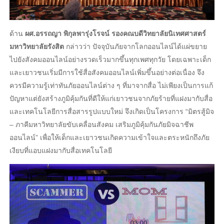
ด้าน
ผศ.อรรถญา พิกุลพารุ่งโรจน์ รองคณบดีวิทยาลัยนิเทศศาสตร์
มหาวิทยาลัยรังสิต
กล่าวว่า ปัจจุบันภัยจากโลกออนไลน์ได้แผ่ขยาย
ไปยังสังคมออนไลน์อย่างรวดเร็วมากขึ้นทุกเพศทุกวัย โดยเฉพาะเด็ก
และเยาวชนเริ่มมีการใช้สื่อสังคมออนไลน์เพิ่มขึ้นอย่างต่อเนื่อง จึง
ควรมีความรู้เท่าทันภัยออนไลน์ต่าง ๆ ที่มาจากสื่อ ไม่เพียงเป็นการแก้
ปัญหาแต่ยังสร้างภูมิคุ้มกันที่ดีให้แก่เยาวชนจากภัยร้ายที่แฝงมากับสื่อ
และเทคโนโลยีการสื่อสารรูปแบบใหม่ จึงเกิดเป็นโครงการ “มิตรสู้มิจ
– ภาคีมหาวิทยาลัยขับเคลื่อนสังคม เสริมภูมิคุ้มกันภัยมิจฉาชีพ
ออนไลน์” เพื่อให้เด็กและเยาวชนเกิดความเข้าใจและตระหนักถึงภัย
เงียบที่แอบแฝงมากับสื่อเทคโนโลยี