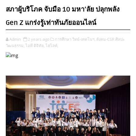
สภาผู้บริโภค จับมือ 10 มหา’ลัย ปลุกพลัง
Gen Z แกร่งรู้เท่าทันภัยออนไลน์
Admin
2 years ago
การศึกษา วิทย์-เทคโนฯ,
สังคม-CSR ศิลปะ
วัฒนธรรม,
ไอที ดิจิทัล,
ไฮไลท์,