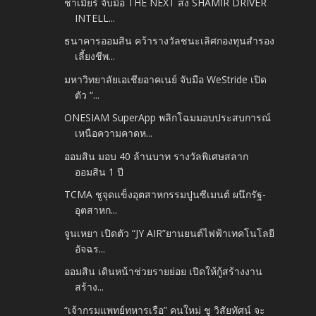
ชาเมียร์ จับมือ THE NEXT ส่ง SHAMIR DRIVER
INTELL...
ธนาคารออมสิน คว้ารางวัลชนะเลิศกองทุนสำรอง
เลี้ยงชีพ...
มหาวิทยาลัยเอเชียอาคเนย์ จับมือ WeStride เปิด
ตัว “...
ONESIAM SuperApp พลิกโฉมมอบประสบการณ์
เหนือความคาดห...
ออมสิน มอบ 40 ล้านบาท รางวัลพิเศษสลาก
ออมสิน 1 ปี
TCMA ชูจุดแข็งอุตสาหกรรมปูนซีเมนต์ ผนึกรัฐ-
อุตสาหก...
จูนเหยา เปิดตัว “JY AIR”ยานยนต์ไฟฟ้าเทคโนโลยี
อัจฉร...
ออมสิน เดินหน้าช่วยรายย่อย เปิดให้กู้สร้างงาน
สร้าง...
“เจ้ากรมแพทย์ทหารเรือ” คนใหม่ ชู วิสัยทัศน์ จะ