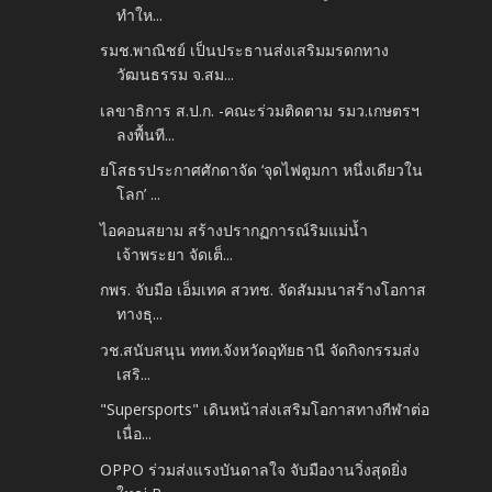
ทำให...
รมช.พาณิชย์ เป็นประธานส่งเสริมมรดกทาง
วัฒนธรรม จ.สม...
เลขาธิการ ส.ป.ก. -คณะร่วมติดตาม รมว.เกษตรฯ
ลงพื้นที...
ยโสธรประกาศศักดาจัด ‘จุดไฟตูมกา หนึ่งเดียวใน
โลก’ ...
ไอคอนสยาม สร้างปรากฏการณ์ริมแม่น้ำ
เจ้าพระยา จัดเต็...
กพร. จับมือ เอ็มเทค สวทช. จัดสัมมนาสร้างโอกาส
ทางธุ...
วช.สนับสนุน ททท.จังหวัดอุทัยธานี จัดกิจกรรมส่ง
เสริ...
"Supersports" เดินหน้าส่งเสริมโอกาสทางกีฬาต่อ
เนื่อ...
OPPO ร่วมส่งแรงบันดาลใจ จับมืองานวิ่งสุดยิ่ง