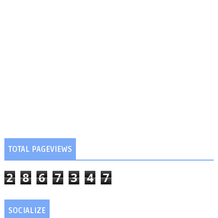
TOTAL PAGEVIEWS
2
8
6
7
3
4
7
SOCIALIZE