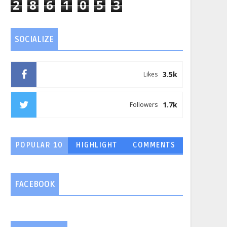
2
8
6
1
0
5
3
SOCIALIZE
3.5k
Likes
1.7k
Followers
POPULAR 10
HIGHLIGHT
COMMENTS
FACEBOOK