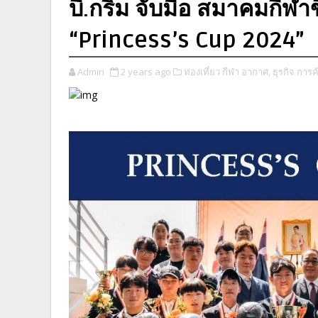
บี.กริม จับมือ สมาคมกีฬาข
“Princess’s Cup 2024”
Admin
2 years ago
ท่องเที่ยว กีฬา อากาศ,
ธุรกิจ การค