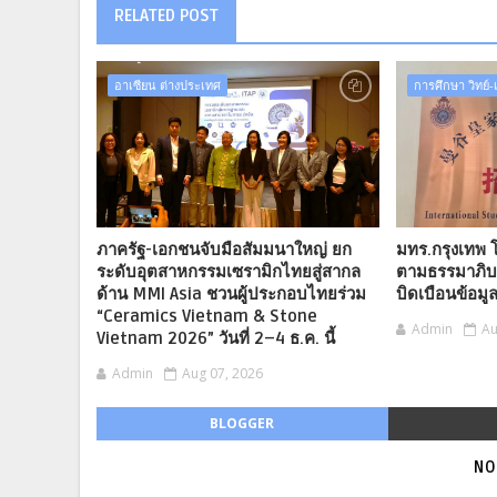
RELATED POST
อาเซียน ต่างประเทศ
การศึกษา วิทย์
ภาครัฐ-เอกชนจับมือสัมมนาใหญ่ ยก
มทร.กรุงเทพ โ
ระดับอุตสาหกรรมเซรามิกไทยสู่สากล
ตามธรรมาภิบา
ด้าน MMI Asia ชวนผู้ประกอบไทยร่วม
บิดเบือนข้อมู
“Ceramics Vietnam & Stone
Admin
Au
Vietnam 2026” วันที่ 2–4 ธ.ค. นี้
Admin
Aug 07, 2026
BLOGGER
NO