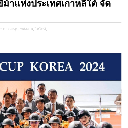
ี่ม้าแห่งประเทศเกาหลีใต้ จัด
้า การลงทุน,
พลังงาน,
ไฮไลท์,