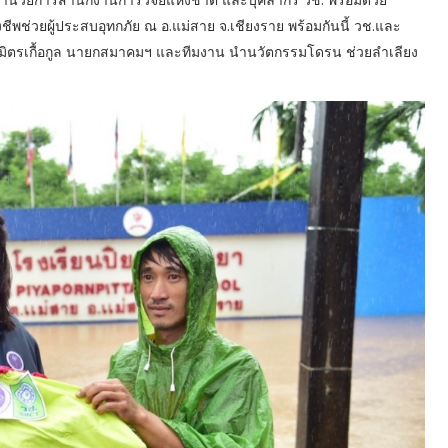
ีพช่วยผู้ประสบอุทกภัย ณ อ.แม่สาย จ.เชียงราย พร้อมกันนี้ วช.และ
์ มิตรเกื้อกูล นายกสมาคมฯ และทีมงาน นำนวัตกรรมโดรน ช่วยลำเลียง