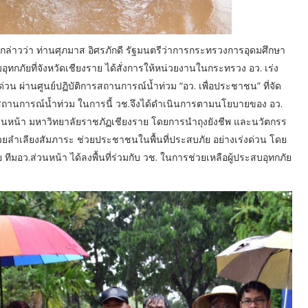
กล่าวว่า ท่านศุภมาส อิศรภักดี รัฐมนตรีว่าการกระทรวงการอุดมศึกษา
อุทกภัยที่จังหวัดเชียงราย ได้สั่งการให้หน่วยงานในกระทรวง อว. เร่ง
น ผ่านศูนย์ปฏิบัติการสถานการณ์น้ำท่วม “อว. เพื่อประชาชน” ที่จัด
ากสถานการณ์น้ำท่วม ในการนี้ วช.จึงได้ดำเนินการตามนโยบายของ อว.
ว.ส่วนหน้า มหาวิทยาลัยราชภัฏเชียงราย โดยการนำถุงยังชีพ และนวัตกรร
ยลำเลียงสัมภาระ ช่วยประชาชนในพื้นที่ประสบภัย อย่างเร่งด่วน โดย
ราย ทีมอว.ส่วนหน้า ได้ลงพื้นที่ร่วมกับ วช. ในการช่วยเหลือผู้ประสบอุทกภัย