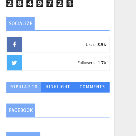
2
8
4
9
7
2
1
SOCIALIZE
3.5k
Likes
1.7k
Followers
POPULAR 10
HIGHLIGHT
COMMENTS
FACEBOOK