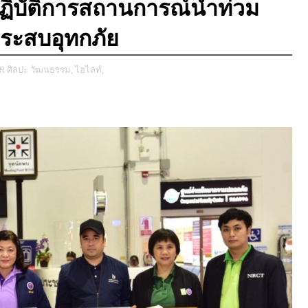
ปฏิบัติการสถานการณ์น้ำท่วม
้ประสบอุทกภัย
R ศิลปะ วัฒนธรรม,
ไฮไลท์,