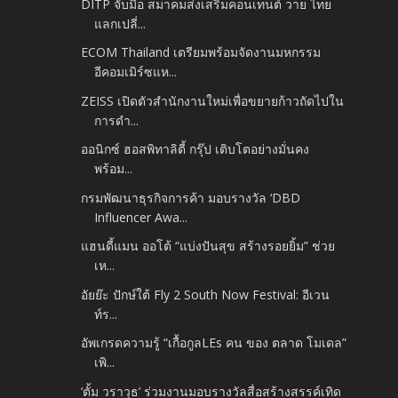
DITP จับมือ สมาคมส่งเสริมคอนเทนต์ วาย ไทย
แลกเปลี่...
ECOM Thailand เตรียมพร้อมจัดงานมหกรรม
อีคอมเมิร์ซแห...
ZEISS เปิดตัวสำนักงานใหม่เพื่อขยายก้าวถัดไปใน
การดำ...
ออนิกซ์ ฮอสพิทาลิตี้ กรุ๊ป เติบโตอย่างมั่นคง
พร้อม...
กรมพัฒนาธุรกิจการค้า มอบรางวัล ‘DBD
Influencer Awa...
แฮนดี้แมน ออโต้ “แบ่งปันสุข สร้างรอยยิ้ม” ช่วย
เห...
อัยย๊ะ ปักษ์ใต้ Fly 2 South Now Festival: อีเวน
ท์ร...
อัพเกรดความรู้ “เกื้อกูลLEs คน ของ ตลาด โมเดล”
เพิ...
‘ตั้ม วราวุธ’ ร่วมงานมอบรางวัลสื่อสร้างสรรค์เทิด