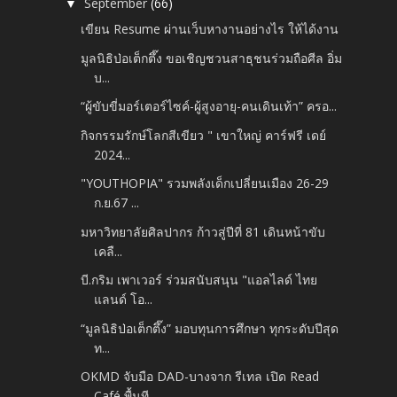
September
(66)
▼
เขียน Resume ผ่านเว็บหางานอย่างไร ให้ได้งาน
มูลนิธิป่อเต็กตึ๊ง ขอเชิญชวนสาธุชนร่วมถือศีล อิ่ม
บ...
“ผู้ขับขี่มอร์เตอร์ไซค์-ผู้สูงอายุ-คนเดินเท้า” ครอ...
กิจกรรมรักษ์โลกสีเขียว " เขาใหญ่ คาร์ฟรี เดย์
2024...
"YOUTHOPIA" รวมพลังเด็กเปลี่ยนเมือง 26-29
ก.ย.67 ...
มหาวิทยาลัยศิลปากร ก้าวสู่ปีที่ 81 เดินหน้าขับ
เคลื...
บี.กริม เพาเวอร์ ร่วมสนับสนุน "แอลไลด์ ไทย
แลนด์ โอ...
“มูลนิธิป่อเต็กตึ๊ง” มอบทุนการศึกษา ทุกระดับปีสุด
ท...
OKMD จับมือ DAD-บางจาก รีเทล เปิด Read
Café พื้นที...