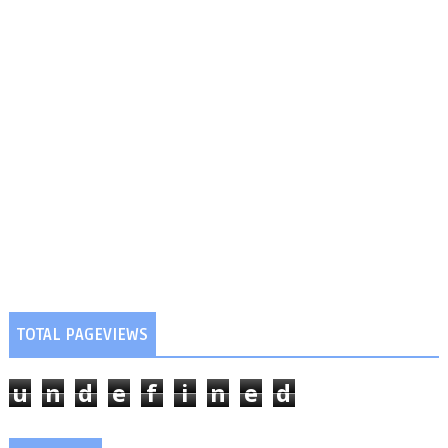
TOTAL PAGEVIEWS
u
n
d
e
f
i
n
e
d