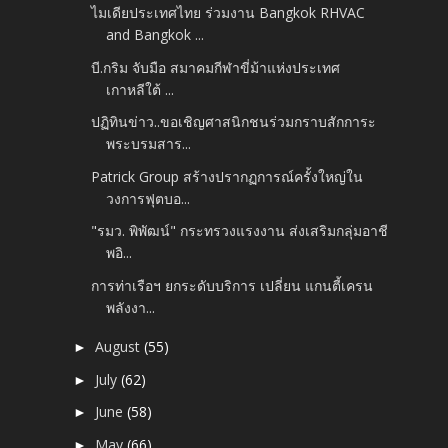
ไมเดียประเทศไทย ร่วมงาน Bangkok RHVAC
and Bangkok ...
บี.กริม จับมือ สมาคมกีฬาขี่ม้าแห่งประเทศ
เกาหลีใต้ ...
ปฏิทินข่าว..ขอเชิญศาสนิกชนร่วมกราบสักการะ
พระบรมสาร...
Patrick Group สร้างปรากฏการณ์ครั้งใหญ่ใน
วงการฟุตบอ...
"รมว. พิพัฒน์" กระทรวงแรงงาน ส่งเสริมกลุ่มอาชี
พอิ...
การท่าเรือฯ ยกระดับบริการ เปลี่ยน แกนตี้เครน
พลังงา...
August
(55)
►
July
(62)
►
June
(58)
►
May
(66)
►