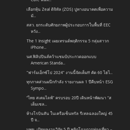
เลือกหุ้น Zeal ดิจิทัล (ZDS) ปูทางอนาคตเพื่อความ
มั...
สสว. ยกระดับศักยภาพผู้ประกอบการในพื้นที่ EEC
หวัง...
The 1 Insight เผยเทรนด์พฤติกรรม 5 กลุ่มสาวก
iPhone...
นศ.ฟิลิปปินส์คว้าแชมป์ประกวดออกแบบ
American Standa...
"ฟาร์มเอ็กซ์โป 2024" งานนี้จัดเต็ม!!! คัด 60 ไฮไ...
ทุกภาคส่วนผนึกกำลัง รายงานผล 1 ปีคืบหน้า ESG
Sympo...
“ไทย สเตมไลฟ์” ครบรอบ 20ปี เดินหน้าพัฒนา “ส
เต็มเซล...
ห้างโรบินสัน ในเครือเซ็นทรัล รีเทลฉลองใหญ่ 45
ปี จ...
บพข. เปิดผลงานวิจัย 5 ปี พลิกโฉมการท่องเที่ยว –