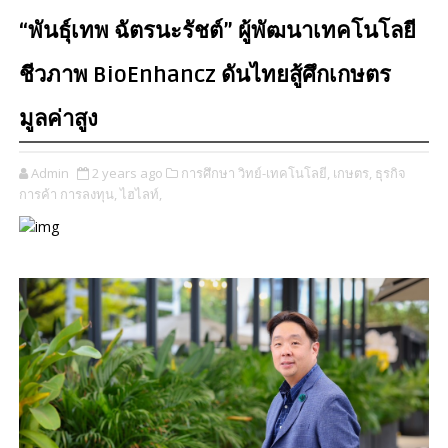
“พันธุ์เทพ ฉัตรนะรัชต์” ผู้พัฒนาเทคโนโลยี
ชีวภาพ BioEnhancz ดันไทยสู้ศึกเกษตร
มูลค่าสูง
Admin
2 years ago
การศึกษา วิทย์-เทคโนโลยี,
เกษตร,
ธุรกิจ
การค้า การลงทุน,
ไฮไลท์,