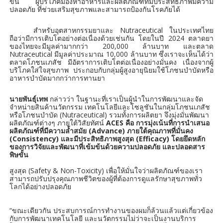
ขึ้น ผู้บริโภคมองหาอาหารและผลิตภัณฑ์ที่มีประสิทธิภาพมีความ
ปลอดภัย ที่ช่วยเสริมสุขภาพและสามารถป้องกันโรคภัยได้
สำหรับอุตสาหกรรมยาและ Nutraceutical ในประเทศไทย
ถือว่ามีการเติบโตอย่างต่อเนื่องด้วยเช่นกัน โดยในปี 2024 ตลาดยา
ของไทยจะมีมูลค่ามากกว่า 200,000 ล้านบาท และตลาด
Nutraceutical มีมูลค่าประมาณ 10,000 ล้านบาท ซึ่งเราจะเห็นได้ว่า
ตลาดโภชนเภสัช มีอัตราการเติบโตต่อเนื่องอย่างมั่นคง เนื่องจากผู้
บริโภคใส่ใจสุขภาพ ประกอบกับกลุ่มผู้สูงอายุนิยมใช้โภชนบำบัดหรือ
อาหารบำบัดมากกว่าการทานยา
นายพันธุ์เทพ
กล่าวว่า ในฐานะที่เราเป็นผู้นำในการพัฒนาและจัด
จำหน่ายสินค้านวัตกรรม เทคโนโลยีและโซลูชันในกลุ่มโภชนเภสัช
หรือโภชนบำบัด (Nutraceutical) รวมทั้งการผลิตยา จึงมุ่งมั่นพัฒนา
ผลิตภัณฑ์ต่างๆ ภายใต้วิสัยทัศน์
ACES คือ การมุ่งเน้นที่การนำเสนอ
ผลิตภัณฑ์ที่มีความล้ำสมัย (Advance) ภายใต้คุณภาพที่มั่นคง
(Consistency) และมีประสิทธิภาพสูงสุด (Efficacy) โดยยึดหลัก
ของการวิจัยและพัฒนาที่เข้มข้นด้วยความปลอดภัย และปลอดสาร
พิษขั้น
สูงสุด (Safety & Non-Toxicity) เพื่อให้มั่นใจว่าผลิตภัณฑ์ของเรา
สามารถปรับปรุงคุณภาพชีวิตของผู้ที่ต้องการดูแลรักษาสุขภาพทั่ว
โลกได้อย่างปลอดภัย
“ขณะเดียวกัน ประสบการณ์การทำงานของผมก็ล้วนแล้วแต่เกี่ยวข้อง
กับการพัฒนาเทคโนโลยี และนวัตกรรมไม่ว่าจะเป็นงานบริการ