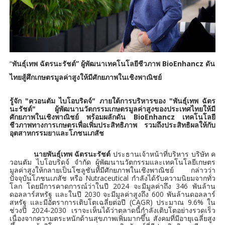
“
” ผู้พัฒนาเทคโนโลยีชีวภาพ BioEnhancz
ดัน
พันธุ์เทพ ฉัตรนะรัชต์
ไทยสู้ศึกเกษตรมูลค่าสูงให้มีศักยภาพในเชิงพาณิชย์
รู้จัก "ควอนตัม ไบโอบริดจ์" ภายใต้การบริหารของ "พันธุ์เทพ ฉัตร
นะรัชต์" ผู้พัฒนานวัตกรรมเกษตรมูลค่าสูงของประเทศไทยให้มี
ศักยภาพในเชิงพาณิชย์ พร้อมผลักดัน BioEnhancz เทคโนโลยี
ชีวภาพทางการเกษตรเพื่อเพิ่มประสิทธิภาพ รวมถึงประสิทธิผลให้กับ
อุตสาหกรรมยาและโภชนเภสัช
นายพันธุ์เทพ ฉัตรนะรัชต์
ประธานเจ้าหน้าที่บริหาร บริษัท ค
วอนตัม ไบโอบริดจ์ จำกัด ผู้พัฒนานวัตกรรมและเทคโนโลยีเกษตร
มูลค่าสูงให้กลายเป็นโซลูชันที่มีศักยภาพในเชิงพาณิชย์ กล่าวว่า
ปัจจุบันโภชนเภสัช หรือ Nutraceutical กำลังได้รับความนิยมจากทั่ว
โลก โดยมีการคาดการณ์ว่าในปี 2024 จะมีมูลค่าถึง 346 พันล้าน
ดอลลาร์สหรัฐ และในปี 2030 จะมีมูลค่าสูงถึง 600 พันล้านดอลลาร์
สหรัฐ และมีอัตราการเติบโตเฉลี่ยต่อปี (CAGR) ประมาณ 9.6% ใน
ช่วงปี 2024-2030 เราจะเห็นได้ว่าตลาดนี้กำลังเติบโตอย่างรวดเร็ว
เนื่องจากความตระหนักด้านสุขภาพเพิ่มมากขึ้น สังคมที่มีอายุเฉลี่ยสูง