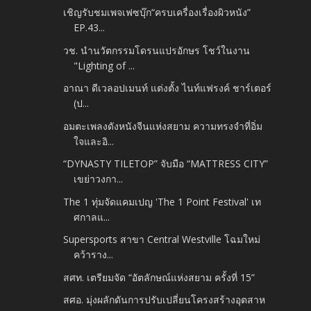
เชิญรับชมเพจเฟซบุ๊ก“ครบเครื่องเรื่องผิวหนัง”
EP.43...
วช. นำนวัตกรรมโดรนแปรอักษร โชว์ในงาน
"Lighting of ...
อาณา ดีเวลอปเมนท์ แต่งตั้ง ไนท์แฟรงค์ ชาร์เตอร์
(ป...
อมตะเพลงดังหนังจีนแห่งสยาม ความทรงจำที่อิ่ม
ใจและอิ...
“DYNASTY TILETOP” จับมือ “MATTRESS CITY”
เขย่าวงกา...
The 1 ทุ่มจัดแคมเปญ 'The 1 Point Festival' เท
ศกาลแ...
Supersports สาขา Central Westville โฉมใหม่
คว้าราง...
สศท. เตรียมจัด “อัตลักษณ์แห่งสยาม ครั้งที่ 15”
สศอ. มุ่งผลักดันการปรับเปลี่ยนโครงสร้างอุตสาห