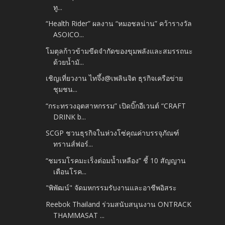
ทู...
“Health Rider” ผลงาน “หมอชลน่าน” คว้ารางวัล
ASOICO...
โมตุลก้าวข้ามขีดจำกัดของขุมพลังและสมรรถนะ
ด้วยน้ำมั...
เชิญเที่ยวงาน ไทจึ้ง@เพลินจิต ธุรกิจเครือข่าย
ชุมชน...
“กระทรวงอุตสาหกรรม” เปิดบิ๊กอีเวนต์ “CRAFT
DRINK b...
SCGP ชวนธุรกิจในห่วงโซ่คุณค่าบรรจุภัณฑ์
ทรานส์ฟอร์...
“ชมรมโรคมะเร็งต่อมน้ำเหลือง” ชี้ 10 สัญญาน
เตือนโรค...
"พิพัฒน์" จัดมหกรรมรับงานและอาชีพอิสระ
Reebok Thailand ร่วมสนับสนุนงาน ONTRACK
THAMMASAT ...