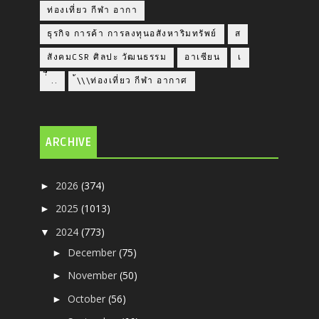
ท่องเที่ยว กีฬา อากา
ธุรกิจ การค้า การลงทุนอสังหาริมทรัพย์
ส
สังคมCSR ศิลปะ วัฒนธรรม
อาเซียน
เ
่่ื​ ..
้\\\ท่องเที่ยว กีฬา อากาศ
ARCHIVE
2026
(374)
►
2025
(1013)
►
2024
(773)
▼
December
(75)
►
November
(50)
►
October
(56)
►