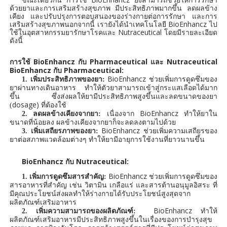
ด้วยยาและการเสริมสร้างสุขภาพ มีประสิทธิภาพมากขึ้น ลดผลข้าง
เคียง และปรับปรุงการตอบสนองของร่างกายต่อการรักษา และการ
เสริมสร้างสุขภาพนอกจากนี้ เรายังได้นำเทคโนโลยี BioEnhancz ไป
ใช้ในอุตสาหกรรมยารักษาโรคและ Nutraceutical โดยมีรายละเอียด
ดังนี้
BioEnhancz
Pharmaceutical
Nutraceutical
การใช้
กับ
และ
B
ioEnhancz
Pharmaceutical:
กับ
BioEnhancz
1. เพิ่มประสิทธิภาพของยา:
ช่วยเพิ่มการดูดซึมของ
ยาผ่านทางเดินอาหาร ทำให้ตัวยาสามารถเข้าสู่กระแสเลือดได้มาก
ขึ้น ซึ่งส่งผลให้ยามีประสิทธิภาพสูงขึ้นและลดขนาดของยา
dosage)
(
ที่ต้องใช้
BioEnhancz
2.
ลดผลข้างเคียงจากยา:
เนื่องจาก
ทำให้ยาใน
ขนาดที่น้อยลง ผลข้างเคียงจากยาก็จะลดลงตามไปด้วย
BioEnhancz
3.
เพิ่มเสถียรภาพของยา:
ช่วยเพิ่มความเสถียรของ
ยาต่อสภาพแวดล้อมต่างๆ ทำให้ยามีอายุการใช้งานที่ยาวนานขึ้น
BioEnhancz
Nutraceutical:
กับ
BioEnhancz
1. เพิ่มการดูดซึมสารสำคัญ:
ช่วยเพิ่มการดูดซึมของ
สารอาหารที่สำคัญ เช่น วิตามิน เกลือแร่ และสารต้านอนุมูลอิสระ ที่
มีคุณประโยชน์ส่งผลทำให้ร่างกายได้รับประโยชน์สูงสุดจาก
ผลิตภัณฑ์เสริมอาหาร
BioEnhancz
2. เพิ่มความสามารถของผลิตภัณฑ์:
ทำให้
ผลิตภัณฑ์เสริมอาหารมีประสิทธิภาพสูงขึ้นในเรื่องของการบำรุงสุข