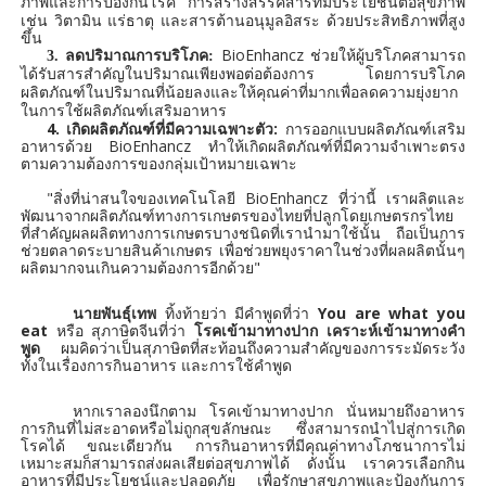
การสร้างสรรค์สารที่มีประโยชน์ต่อสุขภาพ
ภาพและการป้องกันโรค
เช่น วิตามิน แร่ธาตุ และสารต้านอนุมูลอิสระ ด้วยประสิทธิภาพที่สูง
ขึ้น
BioEnhancz
3.
ลดปริมาณการบริโภค:
ช่วยให้ผู้บริโภคสามารถ
ได้รับสารสำคัญในปริมาณเพียงพอต่อต้องการ โดยการบริโภค
ผลิตภัณฑ์ในปริมาณที่น้อยลงและให้คุณค่าที่มากเพื่อลดความยุ่งยาก
ในการใช้ผลิตภัณฑ์เสริมอาหาร
4. เกิดผลิตภัณฑ์ที่มีความเฉพาะตัว:
การออกแบบผลิตภัณฑ์เสริม
อาหารด้วย BioEnhancz ทำให้เกิดผลิตภัณฑ์ที่มีความจำเพาะตรง
ตามความต้องการของกลุ่มเป้าหมายเฉพาะ
"สิ่งที่น่าสนใจของเทคโนโลยี BioEnhancz ที่ว่านี้ เราผลิตและ
พัฒนาจากผลิตภัณฑ์ทางการเกษตรของไทยที่ปลูกโดยเกษตรกรไทย
ที่สำคัญผลผลิตทางการเกษตรบางชนิดที่เรานำมาใช้นั้น ถือเป็นการ
ช่วยตลาดระบายสินค้าเกษตร เพื่อช่วยพยุงราคาในช่วงที่ผลผลิตนั้นๆ
ผลิตมากจนเกินความต้องการอีกด้วย"
นายพันธุ์เทพ
ทิ้งท้ายว่า มีคำพูดที่ว่า
You are what you
eat
หรือ สุภาษิตจีนที่ว่า
โรคเข้ามาทางปาก เคราะห์เข้ามาทางคำ
พูด
ผมคิดว่าเป็นสุภาษิตที่สะท้อนถึงความสำคัญของการระมัดระวัง
ทั้งในเรื่องการกินอาหาร และการใช้คำพูด
หากเราลองนึกตาม โรคเข้ามาทางปาก นั่นหมายถึงอาหาร
การกินที่ไม่สะอาดหรือไม่ถูกสุขลักษณะ ซึ่งสามารถนำไปสู่การเกิด
โรคได้ ขณะเดียวกัน การกินอาหารที่มีคุณค่าทางโภชนาการไม่
เหมาะสมก็สามารถส่งผลเสียต่อสุขภาพได้ ดังนั้น เราควรเลือกกิน
อาหารที่มีประโยชน์และปลอดภัย เพื่อรักษาสุขภาพและป้องกันการ