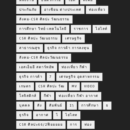
พลังงาน
ยนตรกรรม
ไอที
สังคม
ประกันภัย
อาเซียน ต่างประเทศ
ท่องเที่ยว
สังคม-CSR ศิลปะ วัฒนธรรม
การศึกษา วิทย์-เทคโนโลยี
ราชการ
ไฮไลท์
CSR ศิลปะ วัฒนธรรม
เศรษฐกิจ
สาธารณสุข
ธุรกิจ การค้า การลงทุน
สังคม-CSR ศิลปะวัฒนธรรม
เอสเอ็มอี สตาร์ทอัพ
ท่องเที่ยว กีฬา
ธุรกิจ การค้า
7
เศรษฐกิจ อุตสาหกรรม
เกษตร
CSR ศิลปะ วัฒ
MV
VIDEO
โลจิสติกส์
กีฬา
ท่องเที่ยว กีฬา อากาศ
บุคคล
สัง
สัมพันธ์
1ๅ
การศึกษา
ธ
ธุรกิจ
อากาศ
ไ
ไฮไลท
CSR ศิลปะ66/2ฟียยยยย
การ
ท่อง