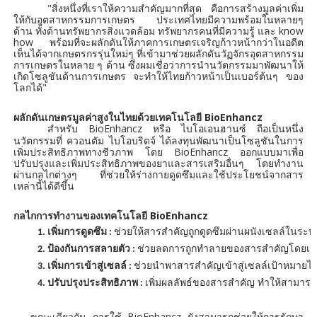
"สิ่งหนึ่งที่เราให้ความสำคัญมากที่สุด คือการสร้างมูลค่าเพิ่ม
ให้กับอุตสาหกรรมการเกษตร ประเทศไทยมีความพร้อมในหลายๆ
ด้าน ทั้งด้านทรัพยากรสิ่งแวดล้อม ทรัพยากรคนที่มีความรู้ และ know
how พร้อมที่จะผลักดันให้ภาคการเกษตรเจริญก้าวหน้ากว่าในอดีต
เห็นได้จากเกษตรกรรุ่นใหม่ๆ ที่เข้ามาช่วยผลักดันวัฏจักรอุตสาหกรรม
การเกษตรในหลาย ๆ ด้าน ซึ่งผมเชื่อว่าการนำนวัตกรรมมาพัฒนาให้
เกิดโซลูชันด้านการเกษตร จะทำให้ไทยก้าวหน้าเป็นเบอร์ต้นๆ ของ
โลกได้"
ผลักดันเกษตรมูลค่าสูงในไทยด้วยเทคโนโลยี BioEnhancz
สำหรับ BioEnhancz หรือ ไบโอ
ถือเป็นหนึ่ง
เอนฮานซ์
นวัตกรรมที่ ควอนตัม ไบโอบริดจ์ ได้ลงทุนพัฒนาเป็นโซลูชันในการ
เพิ่มประสิทธิภาพทางชีวภาพ โดย BioEnhancz ออกแบบมาเพื่อ
ปรับปรุงและเพิ่มประสิทธิภาพของยาและสารเสริมอื่นๆ โดยทำงาน
ผ่านกลไกต่างๆ ที่ช่วยให้ร่างกายดูดซึมและใช้ประโยชน์จากสาร
เหล่านี้ได้ดีขึ้น
กลไกการทำงานของเทคโนโลยี BioEnhancz
ช่วยให้สารสำคัญถูกดูดซึมผ่านผนังเซลล์ในระบบ
เพิ่มการดูดซึม :
ช่วยลดการถูกทำลายของสารสำคัญโดยเอนไซ
ป้องกันการสลายตัว :
ช่วยนำพาสารสำคัญเข้าสู่เซลล์เป้าหมายไ
เพิ่มการเข้าสู่เซลล์ :
เพิ่มผลลัพธ์ของสารสำคัญ ทำให้สามารถใช
ปรับปรุงประสิทธิภาพ :
ขณะเดียวกัน การใช้ BioEnhancz ยังสามารถช่วยให้การรักษา