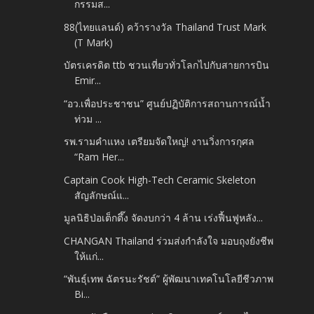
กรรมส...
88(ไทยแลนด์) คว้ารางวัล Thailand Trust Mark
(T Mark)
บัตรเครดิต ttb ชวนเที่ยวทั่วโลกไปกับสายการบิน
Emir...
“อว.เพื่อประชาชน” ศูนย์ปฏิบัติการสถานการณ์น้ำ
ท่วม ...
รพ.รามคำแหง เตรียมจัดใหญ่! งานวิ่งการกุศล
“Ram Her...
Captain Cook High-Tech Ceramic Skeleton
สัญลักษณ์แ...
มูลนิธิป่อเต็กตึ๊ง จัดงบกว่า 4 ล้าน เร่งฟื้นฟูหลัง...
CHANGAN Thailand ร่วมส่งกำลังใจ มอบถุงยังชีพ
ให้แก่...
“พันธุ์เทพ ฉัตรนะรัชต์” ผู้พัฒนาเทคโนโลยีชีวภาพ
Bi...