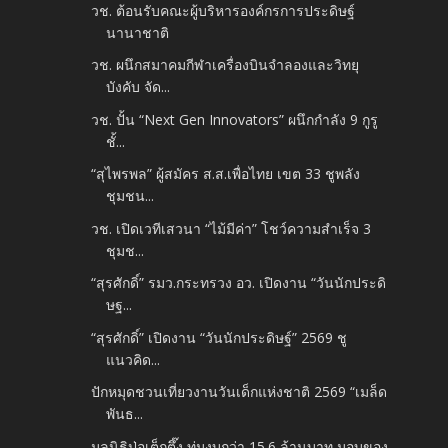
วช. ต้อนรับคณะผู้บริหารองค์กรการประดิษฐ์
นานาชาติ
วช. ผนึกสมาคมกีฬาเครื่องบินจำลองและวิทยุ
บังคับ จัด...
วช. ปั้น “Next Gen Innovators” ผนึกกำลัง 9 กูรู
ชั้...
“สุไพรพล” ผู้สมัคร ส.ส.เพื่อไทย เขต 33 ชูพลัง
ชุมชน...
วช. เปิดเวทีเสวนา “ไม้มีค่า” โชว์ความสำเร็จ 3
ชุมช...
“สุรศักดิ์” รมว.กระทรวง อว. เปิดงาน “วันนักประดิ
ษฐ...
“สุรศักดิ์” เปิดงาน “วันนักประดิษฐ์” 2569 ชู
แนวคิด...
ปักหมุดชวนเที่ยวงานวันเด็กแห่งชาติ 2569 “เมล็ด
พันธ...
มูลนิธิป่อเต็กตึ๊ง ทุ่มงบกว่า 15.6 ล้านบาท มอบของ