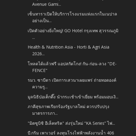
Avenue Gami...
เซ็นทาราเปิดให้บริการโรงแรมแห่งแรกในเนปาล
อย่างเป็น...
เปิดตัวอย่างยิ่งใหญ่! GO Hotel กรุงเทพ สุวรรณภูมิ
...
Health & Nutrition Asia -​ Horti & Agri Asia
2026​...
โหลดได้แล้วฟรี แอปสกัดโกง! กัน-ก่อน-ลวง "DE-
FENCE"
รมว. ซาบีดา เปิดการเสวนาเผยแพร่​ ถ่ายทอดองค์
ความรู...
มูลนิธิป่อเต็กตึ๊ง นำกระเช้าเข้าเยี่ยม พร้อมมอบเงิ...
ภาคีสุขภาพเรียกร้องรัฐบาลใหม่ ควรปรับปรุง
มาตรการภา...
"มิตซูบิชิ อีเล็คทริค" ส่งรุ่นใหม่ “KA Series” ไฟ...
บี.กริม เพาเวอร์ ลงทุนโรงไฟฟ้าพลังงานน้ำ 406