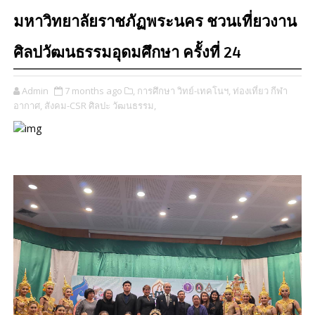
มหาวิทยาลัยราชภัฏพระนคร ชวนเที่ยวงาน
ศิลปวัฒนธรรมอุดมศึกษา ครั้งที่ 24
Admin
7 months ago
​,
การศึกษา วิทย์-เทคโนฯ,
ท่องเที่ยว กีฬา
อากาศ,
สังคม-CSR ศิลปะ วัฒนธรรม,