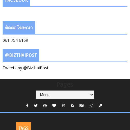
FACEBOOK
ติดต่อโฆษณา
061 754 6169
@BIZTHAIPOST
Tweets by @BizthaiPost
Pages
TAGS