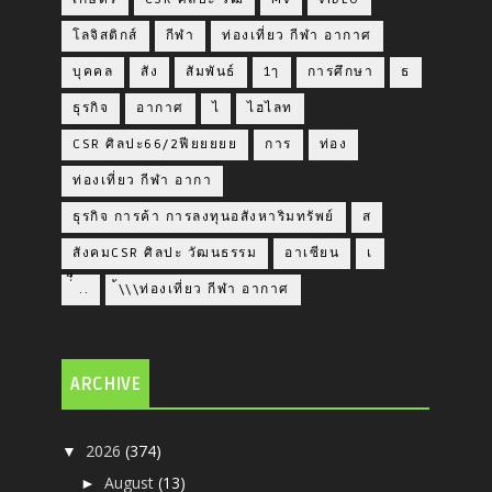
โลจิสติกส์
กีฬา
ท่องเที่ยว กีฬา อากาศ
บุคคล
สัง
สัมพันธ์
1ๅ
การศึกษา
ธ
ธุรกิจ
อากาศ
ไ
ไฮไลท
CSR ศิลปะ66/2ฟียยยยย
การ
ท่อง
ท่องเที่ยว กีฬา อากา
ธุรกิจ การค้า การลงทุนอสังหาริมทรัพย์
ส
สังคมCSR ศิลปะ วัฒนธรรม
อาเซียน
เ
่่ื​ ..
้\\\ท่องเที่ยว กีฬา อากาศ
ARCHIVE
2026
(374)
▼
August
(13)
►