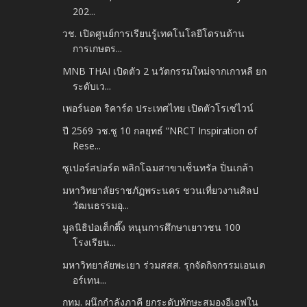
202...
วช. เปิดศูนย์การเรียนรู้เทคโนโลยีโดรนด้าน
การเกษตร​...
MNB THAI เปิดตัว 2 นวัตกรรมใหม่จากเกาหลี ยก
ระดับเว...
เพอร์นอต ริคาร์ด ประเทศไทย เปิดตัวโรเซ่ไวน์
ปี 2569 วช.ชู 10 กลยุทธ์ “NRCT Inspiration of
Rese...
ซูเปอร์สปอร์ต พลิกโฉมสาขาเซ็นทรัล ปิ่นเกล้า
มหาวิทยาลัยราชภัฏพระนคร ชวนเที่ยวงานศิลป
วัฒนธรรมอุ...
มูลนิธิป่อเต็กตึ๊ง หนุนการศึกษาเยาวชน 100
โรงเรียน...
มหาวิทยาลัยพะเยา ร่วมสสส. รุกจัดกิจกรรมเอนเต
อร์เทน...
กทม. ผนึกกำลังภาคี ยกระดับทักษะสมองอีเอฟใน