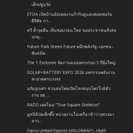
เด็กปฐมวัย
ETDA เปิดบ้านอัปเดตงานกำกับดูแลแพลตฟอร์ม
ดิจิทัล ภา...
ทวี ย้ำจุดยืน เห็นชอบรธน.ใหม่ ขอประชาชนสั่งสอ
นกลุ...
Future Park Green Future ผนึกพลังรัฐ–เอกชน–
พันธมิต...
The 1 Exclusive จัดงานฉลองครบรอบ 5 ปียิ่งใหญ่
SOLAR+BATTERY EXPO 2026 ม​หกรรมพลังงาน
สะอาดครบวงจร
อภัยภูเบศร ชวนคนไทยเปิดโลกสมุนไพรใกล้ตัว​
งาน อย. ...
RADO เผยโฉม “True Square Skeleton”
มูลนิธิป่อเต็กตึ๊ง หน่วยงานในเครือ เข้าวางพวงมา
ลาก...
Fancy United Esports (VALORANT) -​Myth