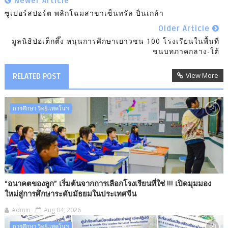
Newer Article
ซูเปอร์สปอร์ต พลิกโฉมสาขาเซ็นทรัล ปิ่นเกล้า
Older Article
มูลนิธิป่อเต็กตึ๊ง หนุนการศึกษาเยาวชน 100 โรงเรียนในพื้นที่
ชนบทภาคกลาง-ใต้
View More
RELATED POST
การศึกษา วิทย์-เทคโนฯ
“อนาคตของลูก” เริ่มต้นจากการเลือกโรงเรียนที่ใช่ !!! เปิดมุมมอง
ใหม่สู่การศึกษาระดับมัธยมในประเทศจีน
Admin
Aug 04, 2026
การศึกษา วิทย์-เทคโนฯ