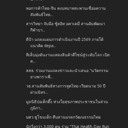
หอการค้าไทย-จีน คงบทบาทสะพานเชื่อมความ
สัมพันธ์ไทย...
สารวิทยา จับมือ ชู้ตอิท อคาเดมี่ สานฝันพัฒนา
กีฬาบา...
ดีป้า แถลงแผนการดำเนินงานปี 2569 ภายใต้
แนวคิด depa...
ทีเส็บมุ่งดันงานแสดงสินค้าดีไซน์สู่ระดับโลก เปิด
ต...
สสธ. ร่วมงานแถลงข่าวและนำเสนอ “นวัตกรรม
ยางพาราเพื่...
วธ.สานสัมพันธ์ทางการทูตไทย-เวียดนาม 50 ปี
ผ่านนิทร...
มูลนิธิป่อเต็กตึ๊ง ห่วงใยสุขภาพประชาชนในส่วน
ภูมิภา...
มศว.ชูโขนเด็ก​ สืบสานมรดกวัฒนธรรมไทย
นักวิ่งกว่า 3,000 คน ร่วม “Thai Health Day Run