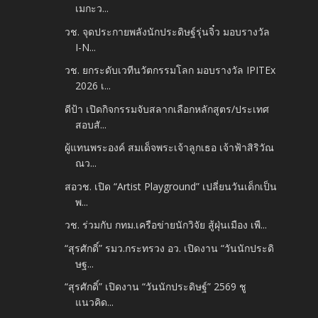
เมกะว...
วช. จุดประกายพลังนักประดิษฐ์รุ่นจิ๋ว มอบรางวัล
I-N...
วช. ยกระดับเวทีนวัตกรรมโลก มอบรางวัล IPITEx
2026 เ...
ดีป้า เปิดกิจกรรมจับสลากเลือกหลักสูตร/ประเทศ
สอบสั...
ผู้แทนพระองค์ สมเด็จพระเจ้าลูกเธอ เจ้าฟ้าสิริวัณ
ณว...
สอวช. เปิด “Artist Playground” เปลี่ยนวันเด็กเป็น
พ...
วช. ร่วมกับ กทม.เครือข่ายนักวิจัย สู้ฝุ่นเมือง เพื...
“สุรศักดิ์” รมว.กระทรวง อว. เปิดงาน “วันนักประดิ
ษฐ...
“สุรศักดิ์” เปิดงาน “วันนักประดิษฐ์” 2569 ชู
แนวคิด...