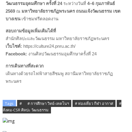
วัฒนธรรมอุดมศึกษา ครั้งที่
24
ระหว่างวันที่
4–6 กุมภาพันธ์
2569
ณ
มหาวิทยาลัยราชภัฏพระนคร ถนนแจ้งวัฒนธรรม เขต
บางเขน
เข้าชมฟรีตลอดงาน
สอบถามข้อมูลเพิ่มเติมได้ที่
สำนักศิลปะและวัฒนธรรม มหาวิทยาลัยราชภัฏพระนคร
เว็บไซต์:
https://culture24.pnru.ac.th/
Facebook:
งานศิลปวัฒนธรรมอุมศึกษาครั้งที่ 24
การเดินทางที่สะดวก
เดินทางด้วยรถไฟฟ้าสายสีชมพู สถานีมหาวิทยาลัยราชภัฏ
พระนคร
Tags
# ​
# การศึกษา วิทย์-เทคโนฯ
# ท่องเที่ยว กีฬา อากาศ
#
สังคม-CSR ศิลปะ วัฒนธรรม