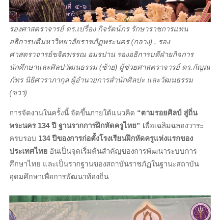
รองศาสตราจารย์ ดร.เปรื่อง กิจรัตน์ภร รักษาราชการแทน
อธิการบดีมหาวิทยาลัยราชภัฏพระนคร (กลาง) , รอง
ศาสตราจารย์ขจิตพรรณ อมรปาน รองอธิการบดีฝ่ายกิจการ
นักศึกษาและศิลปวัฒนธรรม (ซ้าย) ผู้ช่วยศาสตราจารย์ ดร.กัญณ
ภัทร นิธิศวราภากุล ผู้อำนวยการสำนักศิลปะ และวัฒนธรรม
(ขวา)
การจัดงานในครั้งนี้ จัดขึ้นภายใต้แนวคิด
“
ตามรอยศิลป์ สู่ถิ่น
พระนคร
134
ปี ฐานรากการฝึกหัดครูไทย” เ
พื่อเฉลิมฉลองวาระ
ครบรอบ
134
ปีของการก่อตั้งโรงเรียนฝึกหัดครูแห่งแรกของ
ประเทศไทย
อันเป็นจุดเริ่มต้นสำคัญของการพัฒนาระบบการ
ศึกษาไทย และเป็นรากฐานของสถาบันราชภัฏในฐานะสถาบัน
อุดมศึกษาเพื่อการพัฒนาท้องถิ่น