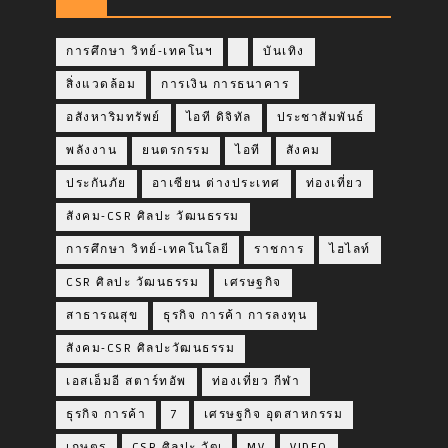
การศึกษา วิทย์-เทคโนฯ
บันเทิง
สิ่งแวดล้อม
การเงิน การธนาคาร
อสังหาริมทรัพย์
ไอที ดิจิทัล
ประชาสัมพันธ์
พลังงาน
ยนตรกรรม
ไอที
สังคม
ประกันภัย
อาเซียน ต่างประเทศ
ท่องเที่ยว
สังคม-CSR ศิลปะ วัฒนธรรม
การศึกษา วิทย์-เทคโนโลยี
ราชการ
ไฮไลท์
CSR ศิลปะ วัฒนธรรม
เศรษฐกิจ
สาธารณสุข
ธุรกิจ การค้า การลงทุน
สังคม-CSR ศิลปะวัฒนธรรม
เอสเอ็มอี สตาร์ทอัพ
ท่องเที่ยว กีฬา
ธุรกิจ การค้า
7
เศรษฐกิจ อุตสาหกรรม
เกษตร
CSR ศิลปะ วัฒ
MV
VIDEO