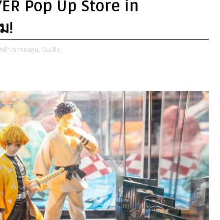
YER Pop Up Store in
!​
ารค้า การลงทุน,
บันเทิง,