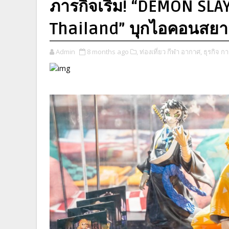
ภารกิจเริ่ม! “DEMON SLA
Thailand” บุกไอคอนสยาม
Admin
8 months ago
​,
ท่องเที่ยว กีฬา อากาศ,
ธุรกิจ ก