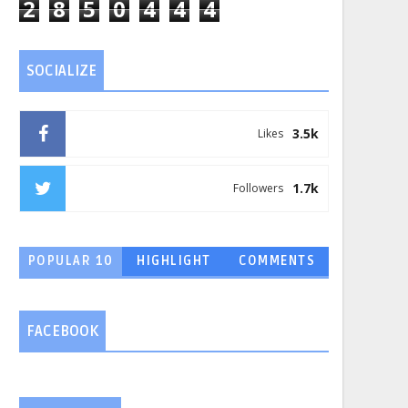
2
8
5
0
4
4
4
SOCIALIZE
3.5k
Likes
1.7k
Followers
POPULAR 10
HIGHLIGHT
COMMENTS
FACEBOOK