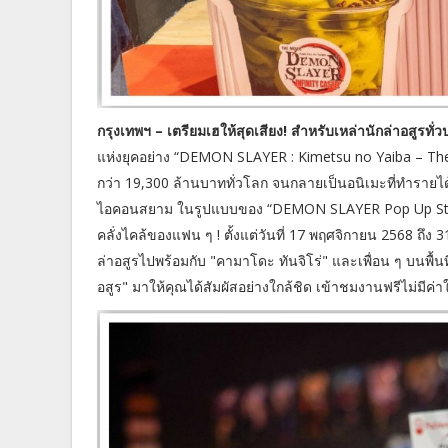
กรุงเทพฯ – เตรียมเฮให้สุดเสียง! สำหรับเหล่านักล่าอสูรทั่
แห่งยุคอย่าง “DEMON SLAYER : Kimetsu no Yaiba – The 
กว่า 19,300 ล้านบาททั่วโลก จนกลายเป็นอนิเมะที่ทำรายได
ไอคอนสยาม ในรูปแบบของ “DEMON SLAYER Pop Up Store 
คลั่งไคล้ของแฟน ๆ ! ตั้งแต่วันที่ 17 พฤศจิกายน 2568 ถึ
ล่าอสูรไปพร้อมกับ "คามาโดะ ทันจิโร่" และเพื่อน ๆ บนพื้นท
อสูร" มาให้คุณได้สัมผัสอย่างใกล้ชิด เข้าชมงานฟรีไม่มีค่าใ