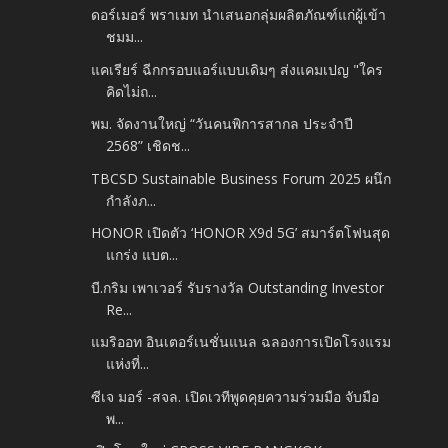
ดอร์เมอร์ พราเมท นำเสนอกลุ่มผลิตภัณฑ์แก่ผู้เข้า
ชมม...
แคเรียร์ ฉีกกรอบแอร์แบบเดิมๆ ส่งแคมเปญ "ใคร
คิดไม่ถ...
พม. จัดงานใหญ่ “วันคนพิการสากล ประจำปี
2568” เชิดช...
TBCSD Sustainable Business Forum 2025 ผนึก
กำลังภ...
HONOR เปิดตัว ‘HONOR X9d 5G’ สมาร์ตโฟนสุด
แกร่ง แบต...
บี.กริม เพาเวอร์ รับรางวัล Outstanding Investor
Re...
แมริออท อินเตอร์เนชั่นแนล ฉลองการเปิดโรงแรม
แห่งที่...
ซีเจ มอร์ -​สจล. เปิดเวทีพูดคุยความร่วมมือ จับมือ
พ...