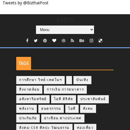
Tweets by @BizthaiPost
Pages
TAGS
การศึกษา วิทย์-เทคโนฯ
บันเทิง
สิ่งแวดล้อม
การเงิน การธนาคาร
อสังหาริมทรัพย์
ไอที ดิจิทัล
ประชาสัมพันธ์
พลังงาน
ยนตรกรรม
ไอที
สังคม
ประกันภัย
อาเซียน ต่างประเทศ
สังคม-CSR ศิลปะ วัฒนธรรม
ท่องเที่ยว