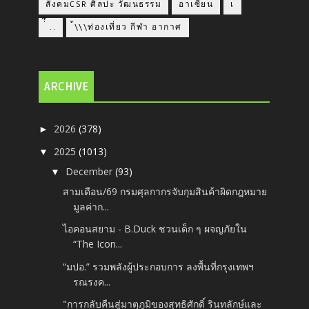
สังคมCSR ศิลปะ วัฒนธรรม
อาเซียน
เ
่่ื​ ..
้\\\ท่องเที่ยว กีฬา อากาศ
ARCHIVE
2026
(378)
►
2025
(1013)
▼
December
(93)
▼
สามเดือน/69 กรมศุลกากรจับกุมสินค้าผิดกฎหมาย
มูลค่าก...
ไอคอนสยาม -​ B.Duck​ ชวนเด็ก ๆ ผจญภัยใน
“The Icon...
“มปอ.” รวมพลังผู้ประกอบการ ลงพื้นที่กรุงเทพฯ
รณรงค...
"การกลับคืนสู่มาตุภูมิของสุทธิศักดิ์ รินทลักษ์และ