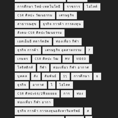
การศึกษา วิทย์-เทคโนโลยี
ราชการ
ไฮไลท์
CSR ศิลปะ วัฒนธรรม
เศรษฐกิจ
สาธารณสุข
ธุรกิจ การค้า การลงทุน
สังคม-CSR ศิลปะวัฒนธรรม
เอสเอ็มอี สตาร์ทอัพ
ท่องเที่ยว กีฬา
ธุรกิจ การค้า
เศรษฐกิจ อุตสาหกรรม
7
เกษตร
CSR ศิลปะ วัฒ
MV
VIDEO
โลจิสติกส์
กีฬา
ท่องเที่ยว กีฬา อากาศ
บุคคล
สัง
สัมพันธ์
1ๅ
การศึกษา
ธ
ธุรกิจ
อากาศ
ไ
ไฮไลท
CSR ศิลปะ66/2ฟียยยยย
การ
ท่อง
ท่องเที่ยว กีฬา อากา
ธุรกิจ การค้า การลงทุนอสังหาริมทรัพย์
ส