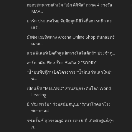
ถอดรหัสความสำเร็จ “เอ้ก ดิจิทัล” กวาด 4 รางวัล
MAA...
มาร์ส ประเทศไทย จับมือมูลนิธิใจด็อก เรสคิว ส่ง
เสริ...
มัตซัง เผยทิศทาง Arcana Online Shop ดันกลยุทธ์
คอนเ...
แชฟฟ์เลอร์เปิดตัวศูนย์กลางโลจิสติกส์ฯ​ ประจำภู...
อาร์ต วศิน ฟิตเปรี๊ยะ ซิงเกิล 2 “SORRY”
“น้ำมันพืชกุ๊ก” เปิดโครงการ “น้ำมันเก่าแลกใหม่”
ช...
เปิดแล้ว! “MELAND” สวนสนุกระดับโลก World-
Leading I...
บี.กริม ฟาร์มา ร่วมสนับสนุนยารักษาโรคแก่โรง
พยาบาลส...
รพ.พริ้นซ์ สุวรรณภูมิ ครบรอบ 6 ปี เปิดตัวศูนย์สุข
ภ...