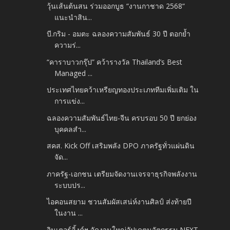
วุ้นเส้นต้นสน ร่วมออกบูธ “งานกาชาด 2568“
แนะนำสิน...
บี.กริม - อมตะ ฉลองความสัมพันธ์ 30 ปี ตอกย้ำ
ความร่...
“คาราบาวกรุ๊ป” คว้ารางวัล Thailand’s Best
Managed ...
ประเทศไทยคว้าเหรียญทองประเภททีมเพิ่มเติม ใน
การแข่ง...
ฉลองความสัมพันธ์ไทย-จีน ครบรอบ 50 ปี ยกย่อง
บุคคลสำ...
สคส. Kick Off เสริมพลัง DPO ภาครัฐทั่วแผ่นดิน
จัด...
ภาครัฐ-เอกชน เตรียมจัดงานเจรจาธุรกิจพลังงาน
ระบบปร...
ไอคอนสยาม ชวนสัมผัสเสน่ห์งานศิลป์ ส่งท้ายปี
ในงาน ...
อินเตอร์ลิ้งค์ฯ จัดงานใหญ่อัปเดตนวัตกรรม NEXT