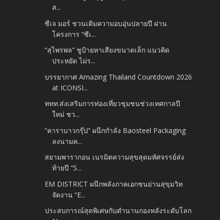
ส...
ซีเจ มอร์ ชวนเติมความอบอุ่นปลายปี ผ่าน
โครงการ “ซีเ...
“สุไพรพล” ชูป้ายหาเสียงขนาดเล็ก แนวคิด
ประหยัด ไม่ร...
บรรยากาศ Amazing Thailand Countdown 2026
at ICONSI...
ททท.ส่งเสริมการท่องเที่ยวชุมชนช่วงเทศกาลปี
ใหม่​ ชว...
“คาราบาวกรุ๊ป” ผนึกกำลัง Baosteel Packaging
ลงนามค...
สยามพารากอน เนรมิตความสุขสุดมหัศจรรย์ส่ง
ท้ายปี “S...
EM DISTRICT ผนึกพลังภาคเอกชนย่านสุขุมวิท
จัดงาน “E...
ประสบการณ์สุดพิเศษกับตำนานกองหลังระดับโลก