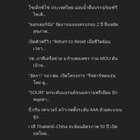
โซเด็กซ์โซ่ ประเทศไทย มอบน้ำดื่มบรรจุภัณฑ์รี
ไซเคิ...
“ดอกเตอร์มัม” จัดงานฉลองครบรอบ 2 ปี ยืนหยัด
สุขภาพ...
เปิดตัวพรีวิว “Return to Reset เมื่อชีวิตย้อน
เวลา...
วช.-ภาคีเครือข่าย จ.กำแพงเพชร ร่วม MOU ดัน
เป้าห...
"อัครา" รมว.พม. เปิดโครงการ "รีสตาร์ทคนรุ่น
ใหม่ ดู...
“SOURI” ยกระดับแบรนด์ขนมหวานพรีเมียม​ ปัก
หมุดสา...
บี.กริม เพาเวอร์ คว้าเรตติ้งระดับ AAA ด้วยคะแนน
สูง...
เวที Thailand–China สะท้อนมิตรภาพ 50 ปี เปิด
บทใหม่...