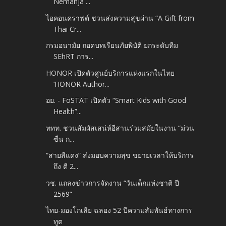
Nemanja ...
ไอคอนคราฟต์ ชวนส่งความสุขผ่าน “A Gift from
Thai Cr...
กรมอนามัย ถอดบทเรียนภัยพิบัติ ยกระดับทีม
SEhRT การ...
HONOR เปิดตัวศูนย์บริการแห่งแรกในไทย
‘HONOR Author...
อย. - FoSTAT เปิดตัว “Smart Kids with Good
Health”...
ททท. ชวนสัมผัสเสน่ห์อีสานร่วมสมัยในงาน “ม่วน
ซื่น ก...
“สายสีแดง” ส่งมอบความสุข ขยายเวลาให้บริการ
ถึง ตี 2...
วช. แถลงข่าวการจัดงาน “วันเด็กแห่งชาติ ปี
2569”
ไทย-มองโกเลีย ฉลอง 52 ปีความสัมพันธ์ทางการ
ทูต