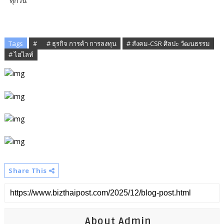
ทุกวัน
Tags
# ​
# ธุรกิจ การค้า การลงทุน
# สังคม-CSR ศิลปะ วัฒนธรรม
# ไฮไลท์
Share This
About Admin