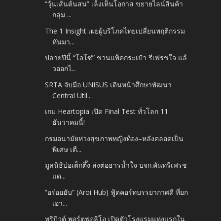
“วุ้นเส้นต้นสน” เล็งเห็นโอกาส ขยายไลน์สินค้า
กลุ่ม ...
The 1 Insight เผยผู้บริโภคไทยเปลี่ยนพฤติกรรม
หันมา...
ปลายปีนี้ “โอโซ่” ชวนแพ็คกระเป๋า รีเฟรชใจ แล้
วออกไ...
SRTA จับมือ UNISUS เดินหน้าศึกษาพัฒนา
Central Util...
เกม Heartopia เปิด Final Test ทั่วโลก 11
ธันวาคมนี้!
กรมอนามัยห่วงสุขภาพหญิงท้อง–หลังคลอดเป็น
พิเศษ เตื...
มูลนิธิป่อเต็กตึ๊ง ส่งต่อธารน้ำใจ บจก.คันทรีเฟรช
แด...
“อร่อยฮับ” (Aroi Hub) ฟู้ดคอร์ทบรรยากาศดี ที่ยก
เอา...
ทริบิวต์ พอร์ตฟอลิโอ เปิดตัวโรงแรมแห่งแรกใน