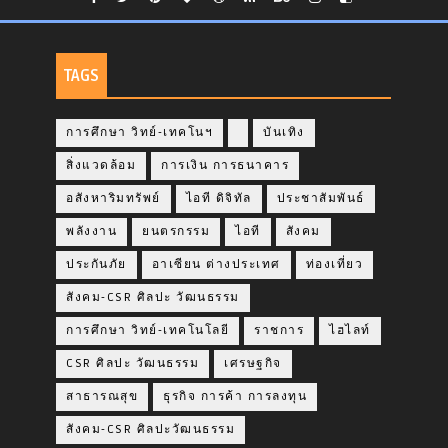
TAGS
การศึกษา วิทย์-เทคโนฯ
บันเทิง
สิ่งแวดล้อม
การเงิน การธนาคาร
อสังหาริมทรัพย์
ไอที ดิจิทัล
ประชาสัมพันธ์
พลังงาน
ยนตรกรรม
ไอที
สังคม
ประกันภัย
อาเซียน ต่างประเทศ
ท่องเที่ยว
สังคม-CSR ศิลปะ วัฒนธรรม
การศึกษา วิทย์-เทคโนโลยี
ราชการ
ไฮไลท์
CSR ศิลปะ วัฒนธรรม
เศรษฐกิจ
สาธารณสุข
ธุรกิจ การค้า การลงทุน
สังคม-CSR ศิลปะวัฒนธรรม