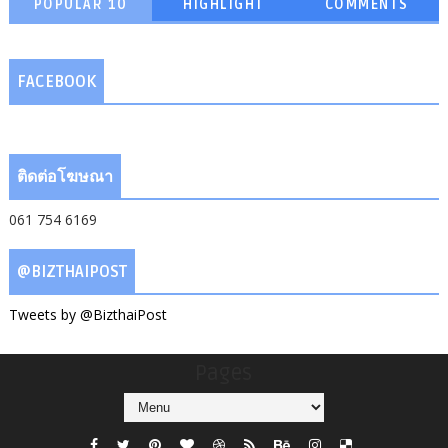
POPULAR 10
HIGHLIGHT
COMMENTS
FACEBOOK
ติดต่อโฆษณา
061 754 6169
@BIZTHAIPOST
Tweets by @BizthaiPost
Pages