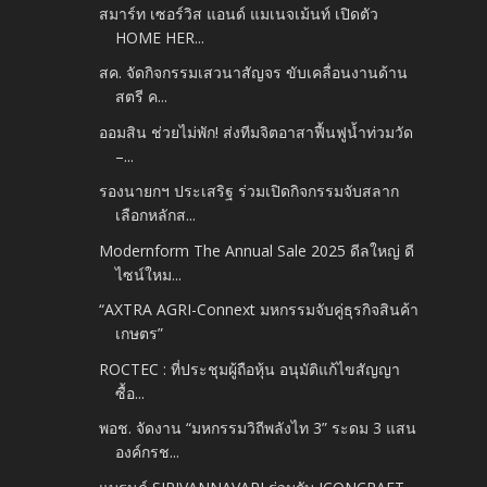
สมาร์ท เซอร์วิส แอนด์ แมเนจเม้นท์ เปิดตัว
HOME HER...
สค. จัดกิจกรรมเสวนาสัญจร​ ขับเคลื่อนงานด้าน
สตรี ค...
ออมสิน ช่วยไม่พัก! ส่งทีมจิตอาสาฟื้นฟูน้ำท่วมวัด
–...
รองนายกฯ ประเสริฐ ร่วมเปิดกิจกรรมจับสลาก
เลือกหลักส...
Modernform The Annual Sale 2025​ ดีลใหญ่ ดี
ไซน์ใหม...
“AXTRA AGRI-Connext มหกรรมจับคู่ธุรกิจสินค้า
เกษตร”
ROCTEC : ที่ประชุมผู้ถือหุ้น อนุมัติแก้ไขสัญญา
ซื้อ...
พอช. จัดงาน “มหกรรมวิถีพลังไท 3” ระดม 3 แสน
องค์กรช...