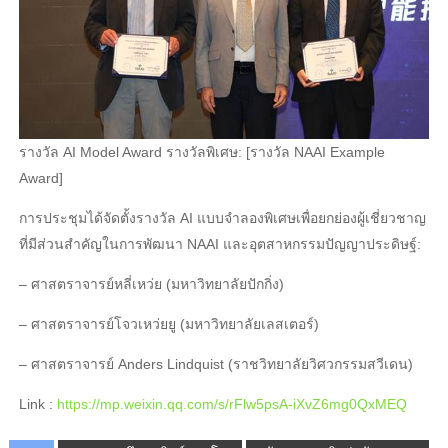
รางวัล AI Model Award รางวัลพิเศษ: [รางวัล NAAI Example
Award]
การประชุมได้จัดตั้งรางวัล AI แบบจําลองพิเศษเพื่อยกย่องผู้เชี่ยวชาญ
ที่มีส่วนสําคัญในการพัฒนา NAAI และอุตสาหกรรมปัญญาประดิษฐ์:
– ศาสตราจารย์หลี่เหว่ย (มหาวิทยาลัยปักกิ่ง)
– ศาสตราจารย์โจวเหว่ยยู (มหาวิทยาลัยเลสเตอร์)
– ศาสตราจารย์ Anders Lindquist (ราชวิทยาลัยวิศวกรรมสวีเดน)
Link :
https://mp.weixin.qq.com/s/rFlw5psA-iXvZ6mg0QxMEQ