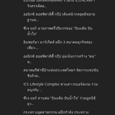
แบรนด์ SIRIVANNAVARI ร่วมกับ ICONCRAFT​
รังสรรค์คอ...
ออนิกซ์ ฮอสพิทาลิตี้ กรุ๊ป เดินหน้ากลยุทธ์ขยาย
ฐานล...
ซีเจ มอร์ ฉายภาพครึ่งปีแรกของ “ปันแต้ม ปัน
น้ำใจ”
อินฟอร์มา มาร์เก็ตส์ ผนึก 3 สมาคมธุรกิจท่อง
เที่ยว-...
ออนิกซ์ ฮอสพิทาลิตี้ กรุ๊ป มุ่งเน้นการสร้าง “คน”
ห...
สมาคมกีฬาขี่ม้าแห่งประเทศไทยฯ จัดการแข่งขัน
ชิงถ้วย...
ICS Lifestyle Complex ชวนสาวกบอร์ดเกม ร่วม
สนุกกับ ...
ซีเจ มอร์ สานต่อ “ปันแต้ม ปันน้ำใจ” ร่วมมูลนิธิ
ยุว...
กระทรวงอุตสาหกรรม ผนึกกำลัง กระทรวง