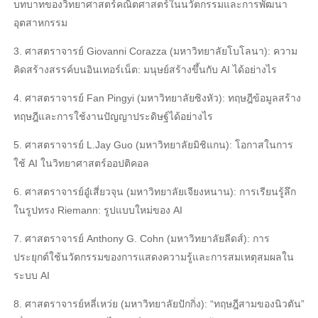
บทบาทของวิทยาศาสตร์คณิตศาสตร์ในนวัตกรรมและการพัฒนา
อุตสาหกรรม
3. ศาสตราจารย์ Giovanni Corazza (มหาวิทยาลัยโบโลนา): ความ
คิดสร้างสรรค์บนอินเทอร์เน็ต: มนุษย์สร้างขึ้นกับ AI ได้อย่างไร
4. ศาสตราจารย์ Fan Pingyi (มหาวิทยาลัยซิงหัว): ทฤษฎีข้อมูลสร้าง
ทฤษฎีและการใช้งานปัญญาประดิษฐ์ได้อย่างไร
5. ศาสตราจารย์ L.Jay Guo (มหาวิทยาลัยมิชิแกน): โอกาสในการ
ใช้ AI ในวิทยาศาสตร์ออปติคอล
6. ศาสตราจารย์อู๋เสี่ยวจุน (มหาวิทยาลัยเจียงหนาน): การเรียนรู้ลึก
ในรูปทรง Riemann: รูปแบบใหม่ของ AI
7. ศาสตราจารย์ Anthony G. Cohn (มหาวิทยาลัยลีดส์): การ
ประยุกต์ใช้นวัตกรรมของการแสดงความรู้และการสมเหตุสมผลใน
ระบบ AI
8. ศาสตราจารย์หลี่เหว่ย (มหาวิทยาลัยปักกิ่ง): “ทฤษฎีสามของนิวตัน”