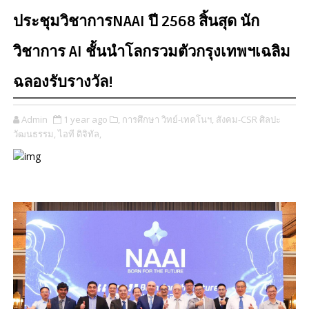
ประชุมวิชาการNAAI ปี 2568 สิ้นสุด นัก
วิชาการ AI ชั้นนําโลกรวมตัวกรุงเทพฯเฉลิม
ฉลองรับรางวัล!
Admin
1 year ago
​,
การศึกษา วิทย์-เทคโนฯ,
สังคม-CSR ศิลปะ
วัฒนธรรม,
ไอที ดิจิทัล,