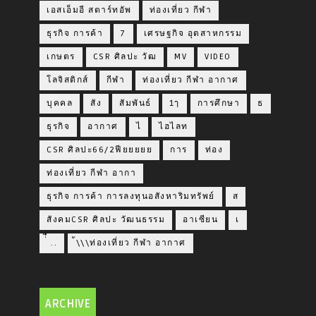
เอสเอ็มอี สตาร์ทอัพ
ท่องเที่ยว กีฬา
ธุรกิจ การค้า
7
เศรษฐกิจ อุตสาหกรรม
เกษตร
CSR ศิลปะ วัฒ
MV
VIDEO
โลจิสติกส์
กีฬา
ท่องเที่ยว กีฬา อากาศ
บุคคล
สัง
สัมพันธ์
1ๅ
การศึกษา
ธ
ธุรกิจ
อากาศ
ไ
ไฮไลท
CSR ศิลปะ66/2ฟียยยยย
การ
ท่อง
ท่องเที่ยว กีฬา อากา
ธุรกิจ การค้า การลงทุนอสังหาริมทรัพย์
ส
สังคมCSR ศิลปะ วัฒนธรรม
อาเซียน
เ
่่ื​ ..
้\\\ท่องเที่ยว กีฬา อากาศ
ARCHIVE