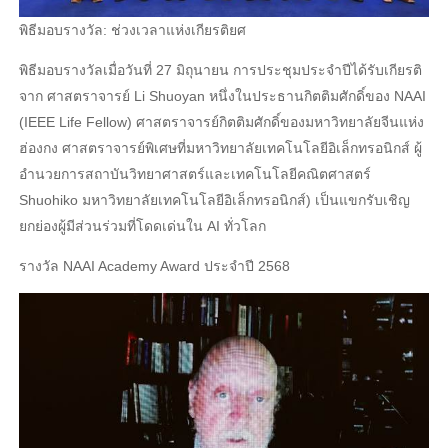
พิธีมอบรางวัล: ช่วงเวลาแห่งเกียรติยศ
พิธีมอบรางวัลเมื่อวันที่ 27 มิถุนายน การประชุมประจําปีได้รับเกียรติ
จาก ศาสตราจารย์ Li Shuoyan หนึ่งในประธานกิตติมศักดิ์ของ NAAI
(IEEE Life Fellow) ศาสตราจารย์กิตติมศักดิ์ของมหาวิทยาลัยจีนแห่ง
ฮ่องกง ศาสตราจารย์พิเศษที่มหาวิทยาลัยเทคโนโลยีอิเล็กทรอนิกส์ ผู้
อํานวยการสถาบันวิทยาศาสตร์และเทคโนโลยีคณิตศาสตร์
Shuohiko มหาวิทยาลัยเทคโนโลยีอิเล็กทรอนิกส์) เป็นแขกรับเชิญ
ยกย่องผู้มีส่วนร่วมที่โดดเด่นใน AI ทั่วโลก
รางวัล NAAI Academy Award ประจําปี 2568