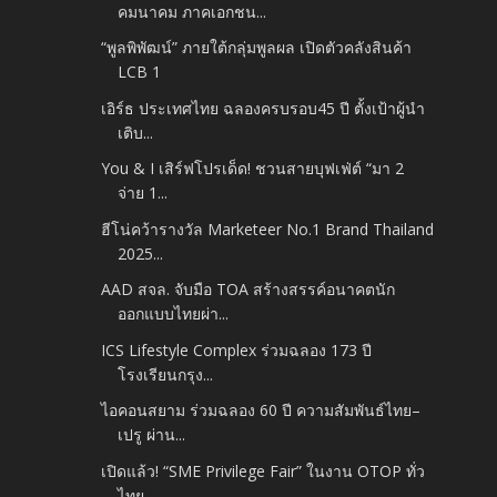
คมนาคม ภาคเอกชน...
“พูลพิพัฒน์” ภายใต้กลุ่มพูลผล เปิดตัวคลังสินค้า
LCB 1
เอิร์ธ ประเทศไทย ฉลองครบรอบ45 ปี ตั้งเป้าผู้นำ
เติบ...
You & I เสิร์ฟโปรเด็ด! ชวนสายบุฟเฟ่ต์ “มา 2
จ่าย 1...
ฮีโน่คว้ารางวัล Marketeer No.1 Brand Thailand
2025...
AAD สจล. จับมือ TOA สร้างสรรค์อนาคตนัก
ออกแบบไทยผ่า...
ICS Lifestyle Complex ร่วมฉลอง 173 ปี
โรงเรียนกรุง...
ไอคอนสยาม ร่วมฉลอง 60 ปี ความสัมพันธ์ไทย–
เปรู ผ่าน...
เปิดแล้ว! “SME Privilege Fair” ในงาน OTOP ทั่ว
ไทย ...