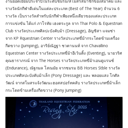
งานยอดเยี่ยมประจำปีในระดับชมรม/สโมสรสมาชิกของสมาคม และ
รางวัลนักกีฬาดีเด่นในแต่ละประเภท (Best of The Year) จำนวน 6
รางวัล เป็นรางวัลสำหรับนักกีฬาเพียงหนึ่งเดียวของแต่ละประเภท
การแข่งขัน ได้แก่ ภาโรทัย เฮงตระกูล จาก Thai Polo & Equestrian
Club รางวัลประเภทศิลปะบังคับม้า (Dressage), อัญชิสา แจมซ่า
จาก KP Rquestrian Center รางวัลประเภทขี่ม้ากระโดดข้ามเครื่อง
กีดขวาง (Jumping), อาริย์ณัฎฐา ชวตานนท์ จาก Chavallino
Equestrian Center รางวัลประเภทขี่ม้าอีเว้นติ้ง (Eventing), นายวริศ
คุณธาราภรณ์ จาก The Horses รางวัลประเภทขี่ม้าเอนดูแรนซ์
(Endurance), ณัฐกมล โสณมัย จากชมรม BB Horses Stble รางวัล
ประเภทศิลปะบังคับม้าเล็ก (Pony Dressage) และ พลอยแสง โกศัล
วัฒน์ จากสโมสรแจ้งวัฒนะฮอสสปอร์ทคลับ รางวัลประเภทขี่ม้าเล็ก
กระโดดข้ามเครื่องกีดขวาง (Pony Jumping)