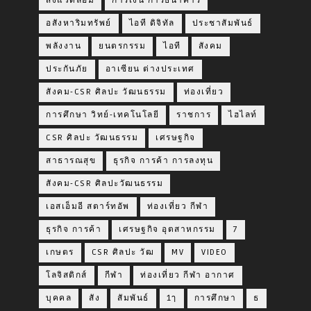
สิ่งแวดล้อม
การเงิน การธนาคาร
อสังหาริมทรัพย์
ไอที ดิจิทัล
ประชาสัมพันธ์
พลังงาน
ยนตรกรรม
ไอที
สังคม
ประกันภัย
อาเซียน ต่างประเทศ
สังคม-CSR ศิลปะ วัฒนธรรม
ท่องเที่ยว
การศึกษา วิทย์-เทคโนโลยี
ราชการ
ไฮไลท์
CSR ศิลปะ วัฒนธรรม
เศรษฐกิจ
สาธารณสุข
ธุรกิจ การค้า การลงทุน
สังคม-CSR ศิลปะวัฒนธรรม
เอสเอ็มอี สตาร์ทอัพ
ท่องเที่ยว กีฬา
ธุรกิจ การค้า
เศรษฐกิจ อุตสาหกรรม
7
เกษตร
CSR ศิลปะ วัฒ
MV
VIDEO
โลจิสติกส์
กีฬา
ท่องเที่ยว กีฬา อากาศ
บุคคล
สัง
สัมพันธ์
1ๅ
การศึกษา
ธ