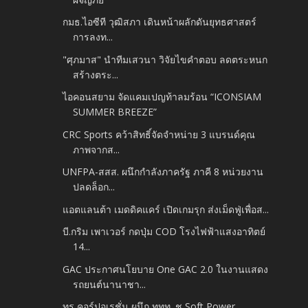
กมธ.ไอซีที วุฒิสภา เดินหน้าผลักดันยุทธศาสตร์
การลงท...
"ศุภมาส" นำทีมเสวนา วิจัยไขคำตอบ ลดตระหนก
สร้างตระ...
ไอคอนสยาม จัดแคมเปญท้าลมร้อน “ICONSIAM
SUMMER BREEZE”
CRC Sports คว้าสิทธิ์จัดจำหน่าย 3 แบรนด์คุณ
ภาพจากส...
UNFPA-สสส. ผนึกกำลังภาครัฐ ภาคี 8 หน่วยงาน
ปลดล็อก...
แอตแลนต้า เมดดิคแคร์ เปิดเกมรุก​ ส่งเม็ดฟู่เพื่อส...
บี.กริม เพาเวอร์ กดปุ่ม COD โรงไฟฟ้าแสงอาทิตย์
14...
GAC ประกาศนโยบาย One GAC 2.0 ในงานแสดง
รถยนต์นานาชา...
ทรู คอร์ปอเรชั่น ผนึก ททท. ชู Soft Power