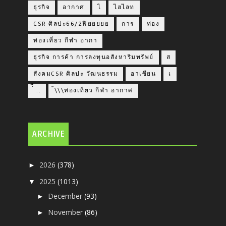
ธุรกิจ
อากาศ
ไ
ไฮไลท
CSR ศิลปะ66/2ฟียยยยย
การ
ท่อง
ท่องเที่ยว กีฬา อากา
ธุรกิจ การค้า การลงทุนอสังหาริมทรัพย์
ส
สังคมCSR ศิลปะ วัฒนธรรม
อาเซียน
เ
่่ื​ ..
้\\\ท่องเที่ยว กีฬา อากาศ
ARCHIVE
2026
(378)
►
2025
(1013)
▼
December
(93)
►
November
(86)
►