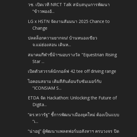
วช. เปิดเวที NRCT Talk สนับสนุนการพัฒนา
“ข้าวพองอั...
LG x HSTN จัดงานสัมมนา 2025 Chance to
Change
ปลดล็อกความยากจน! บ้านหนองเขียว
จ.แม่ฮ่องสอน เดินห...
สมาคมกีฬาขี่ม้าฯมอบรางวัล "Equestrian Rising
Star ...
เปิดตัวสวรรค์นักกอล์ฟ 42 tee off driving range
ไอคอนสยาม เติมสีสันต้อนรับซัมเมอร์กับ​
“ICONSIAM S...
ETDA จัด Hackathon: Unlocking the Future of
Digita...
“ดร.ทวารัฐ” ชี้การพัฒนาเมืองยุคใหม่ ต้องเป็นแบบ
“เ...
“น่าอยู่” ผู้พัฒนาแพลตฟอร์มอสังหาฯ ครบวงจร ปิด