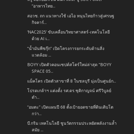
“อาหารไทย...
สอวช. ถก แนวทางใช้ เอไอ หนุนไทยก้าวสู่เศรษฐ
กิจคาร์...
‘NAC2025’ ขับเคลื่อนวิทยาศาสตร์-เทคโนโลยี
ด้วย AI เ...
“น้ำมันพืชกุ๊ก” เปิดโครงการยกระดับด้านสิ่ง
แวดล้อม ...
BOYY เปิดตัวคอนเซปต์สโตร์ใหม่ล่าสุด “BOYY
SPACE 05...
แม็คโคร เปิดตัวสาขาที่ 8 ในชลบุรี​ มุ่งเป็นศูนย์ก...
โปรดเกล้าฯ แต่งตั้ง รศ.ดร.ชุติกาญจน์ ศรีวิบูลย์
ดำ...
“อมตะ” เปิดแผนปี 68 ตั้งเป้ายอดขายที่ดินเติบโต
กว่า...
บี.กริม เทคโนโลยี ชูนวัตกรรมประหยัดพลังงานล้ำ
สมัย ...