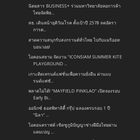
นิตยสาร BUSINESS+ ร่วมมหาวิทยาลัยหอการค้า
ไทยจัดพิธ...
สธ. เดินหน้ายุติวัณโรค ตั้งเป้าปี 2578 ลดอัตรา
การต...
สาดความสนุกรับสงกรานต์ทั่วไทย ไปกับแมริออท
บอนวอย!
ไอคอนสยาม จัดงาน “ICONSIAM SUMMER KITE
PLAYGROUND ...
เกาะติดเทรนด์แฟชั่นเพื่อความยั่งยืน ผ่านแบ
รนด์แฟชั...
พลาดไม่ได้! “MAYFIELD PINKLAO” เปิดจองรอบ
Early Bi...
ออนิกซ์ ฮอสพิทาลิตี้ กรุ๊ป ฉลองครบรอบ 1 ปี
“นิลา” ...
ไอคอนคราฟต์ เชิดชูภูมิปัญญาช่างฝีมือไทยผ่าน
แคมเปญ ...