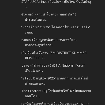
STARLUX Airlines เปิดเส้นทางบินใหม่ บินลัดฟ้าสู่
“...
ซีเจ มอร์ ผสานหัวใจ เดอะ วอลท์ ดิสนีย์
ประเทศไทย ถ...
“มาวิสต้า พร้อมพงษ์” โครงการใหม่ของ เมเจอร์ ดี
เวลล...
องคมนตรี ปาฐกถาพิเศษ “การแพทย์และ
สาธารณสุขเพื่อกล...
เอ็ม ดิสทริค จัดงาน “EM DISTRICT SUMMER
REPUBLIC 2...
ประชุมวิชาการประจำปี HA National Forum
เดินหน้าสร...
“STYLE Bangkok 2025” มากกว่าเทรดแฟร์ไลฟ์
สไตล์และแฟ...
The Creators HQ โชว์ผลสำเร็จปี 67 ปิดยอดขาย
คอนโด H...
เวสทิน โฮเทลส์ แอนด์ รีสอร์ท ร่วมฉลอง “World