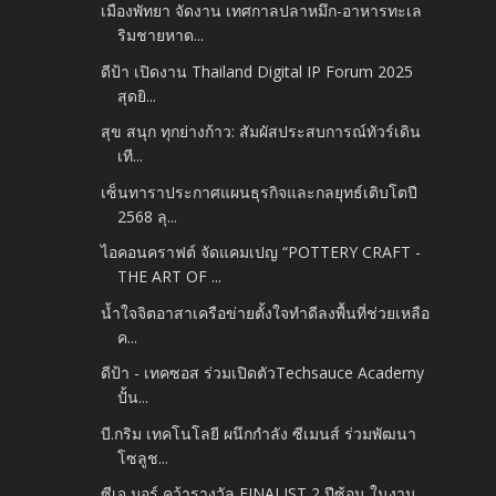
เมืองพัทยา จัดงาน เทศกาลปลาหมึก-อาหารทะเล
ริมชายหาด...
ดีป้า เปิดงาน Thailand Digital IP Forum 2025
สุดยิ...
สุข สนุก ทุกย่างก้าว: สัมผัสประสบการณ์ทัวร์เดิน
เที...
เซ็นทาราประกาศแผนธุรกิจและกลยุทธ์เติบโตปี
2568​ ลุ...
ไอคอนคราฟต์ จัดแคมเปญ “POTTERY CRAFT -
THE ART OF ...
น้ำใจจิตอาสาเครือข่ายตั้งใจทำดีลงพื้นที่ช่วยเหลือ
ค...
ดีป้า - เทคซอส ร่วมเปิดตัว​Techsauce Academy
ปั้น...
บี.กริม เทคโนโลยี ผนึกกำลัง ซีเมนส์ ร่วมพัฒนา
โซลูช...
ซีเจ มอร์ คว้ารางวัล FINALIST 2 ปีซ้อน ในงาน