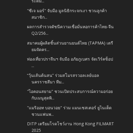
ระดม...
"ซีเจ มอร์" จับมือ มูลนิธิกระจกเงา ชวนลูกค้า
สมาชิก...
ผลการสำรวจดัชนีความเชื่อมั่นหอการค้าไทย-จีน
Q2/256...
สมาคมผู้ผลิตชิ้นส่วนยานยนต์ไทย (TAPMA) เตรี
ยมจัดคร...
ท่องเที่ยวปราจีนฯ จับมือ อภัยภูเบศร จัดเวิร์คช็อป
...
“วุ้นเส้นต้นสน” ร่วมสโมรสรวอลเลย์บอล
นครราชสีมา ทีม...
"ไอคอนสยาม" ชวนเปิดประสบการณ์ความอร่อย
กับเมนูสุดพิ...
"แมริออท บอนวอย" ร่วม แมนเชสเตอร์ ยูไนเต็ด
ชวนแฟนพ...
DITP เตรียมโรดโชว์งาน Hong Kong FILMART
2025