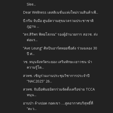
Slee...
Dear Wellness​ เดสติเนชั่นแห่งใหม่รวมสินค้าเพื...
บี.กริม จับมือ ศูนย์ความสุขมวลรวมประชาชาติ
ภูฏาน ...
“ดร.สิริพร พิทยโสภณ” รองผู้อำนวยการ สอวช. ส่ง
ต่อแร...
“Ave Leung” ศิลปินอาร์ตทอยชื่อดัง ร่วมฉลอง 30
ปี ศ...
วช. หนุนจังหวัดระยอง เสริมทักษะเยาวชน​ นำ
ความรู้โด...
สวทช. เชิญร่วมงานประชุมวิชาการประจำปี
“NAC2025” 26...
สวทช. จับมือพันธมิตรร่วมจัดตั้งเครือข่าย TCCA
หนุน...
อาบป่า ล้างปอด กอดเขา ….สูดอากาศบริสุทธิ์ที่
“ตะว...