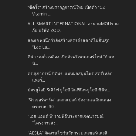
“ซีดริ้ง” สร้างปรากฏการณ์ใหม่ เปิดตัว “C2
Vitamin ...
ALL SMART INTERNATIONAL ลงนามMOUร่วม
กับ บริษัท ZOD...
สองเชฟผนึกกำลังสร้างสรรค์รสชาติไม่สิ้นสุด:
“Lae La...
ดีน่า นมถั่วเหลือง เปิดตัวพรีเซนเตอร์ใหม่ “ต้าเห
นิ...
ดร.สุภาภรณ์ ปิติพร: แม่หมอสมุนไพร สตรีเหล็ก
แห่งรั้...
บัตรยูโอบี รีเสิร์ฟ ยูโอบี อินฟินิท-ยูโอบี ซีนิท...
“ฟิวเจอร์พาร์ค” และสเปลล์ จัดงานเฉลิมฉลอง
ครบรอบ 30...
"เอส แอนด์ พี’ ร่วมพิธีประกาศเจตนารมณ์
“โครงการส่ง...
“AESLA” จัดงานโชว์นวัตกรรมเลเซอร์แสงสี