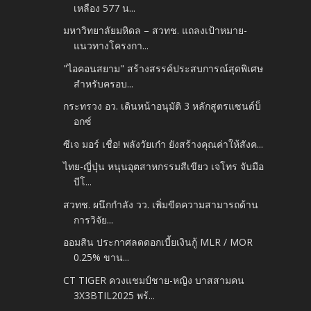
เหลือง 577 น...
มหาวิทยาลัยมหิดล – สวทช. แถลงเป้าหมาย-
แนวทางโครงกา...
"ไอคอนสยาม" สร้างสรรค์ประสบการณ์สุดพิเศษ
สำหรับครอบ...
กระทรวง อว. เดินหน้าอนุมัติ 3 หลักสูตรแซนด์บ็
อกซ์
ซีเจ มอร์ เชื่อ! พลังวัยเก๋า ยังสร้างคุณค่าให้สังค...
ไทย-ญี่ปุ่น หนุนอุตสาหกรรมสีเขียว เจโทร จับมือ
บีโ...
สวทช. ผนึกกำลัง วว. เพิ่มขีดความสามารถด้าน
การวิจัย...
ออมสิน ประกาศลดดอกเบี้ยเงินกู้ MLR / MOR
0.25% ขาน...
CT TIGER ควงแชมป์ชาย-หญิง บาสสามคน
3X3BTIL2025 พร้...