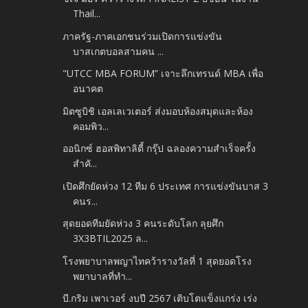
Thail...
ภาครัฐ-ภาคเอกชนร่วมเปิดการแข่งขัน
บาสเกตบอลสามคน​ ...
"UTCC MBA FORUM” เจาะลึกเทรนด์ MBA เพื่อ
อนาคต
มิตซูบิชิ เอลเลเวเตอร์ ส่งมอบห้องสมุดและห้อง
คอมพิว...
ออนิกซ์ ฮอสพิทาลิตี้ กรุ๊ป ฉลองความสำเร็จครั้ง
สำคั...
เปิดศึกยัดห่วง 12 ทีม 6 ประเทศ การแข่งขันบาส 3
คนร...
สุดยอดทีมยัดห่วง 3 คนระดับโลก ลุยศึก
3X3BTIL2025 ล...
โรงพยาบาลพญาไทคว้ารางวัลที่ 1 สุดยอดโรง
พยาบาลที่ทำ...
บี.กริม เพาเวอร์ งบปี 2567 เติบโตแข็งแกร่ง เร่ง