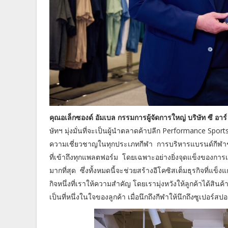
คุณอเล็กซองด์ อัมเบล กรรมการผู้จัดการใหญ่ บริษัท ซี อาร์
ษัทฯ มุ่งมั่นที่จะเป็นผู้นำตลาดค้าปลีก Performance Spo
ความเชี่ยวชาญในทุกประเภทกีฬา การบริหารแบรนด์กีฬาชั
ที่เข้าถึงทุกแพลตฟอร์ม โดยเฉพาะอย่างยิ่งจุดแข็งของการ
มากที่สุด ซึ่งทั้งหมดนี้จะช่วยสร้างอีโคซิสเต็มธุรกิจที่แข
กิจหนึ่งที่เราให้ความสำคัญ โดยเรามุ่งหวังให้ลูกค้าได้สิ
เป็นที่หนึ่งในใจของลูกค้า เมื่อนึกถึงกีฬาให้นึกถึงซูเปอร์สปอ