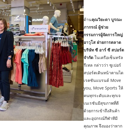
ด้าน
คุณวิยะดา บูรณะ
ภากรณ์ ผู้ช่วย
กรรมการผู้จัดการใหญ่
อาวุโส ฝ่ายการตลาด
บริษัท ซี อาร์ ซี สปอร์ต
จำกัด
ในเครือเซ็นทรัล
รีเทล กล่าวว่า ซูเปอร์
สปอร์ตเดินหน้าตามได
เรคชันแบรนด์ Move
you, Move Sports ให้
คนทุกระดับและทุกเจ
เนเรชันมีสุขภาพที่ดี
ด้วยการเข้าถึงสินค้า
และอุปกรณ์กีฬาทีมี
คุณภาพ จึงมองว่าหาก