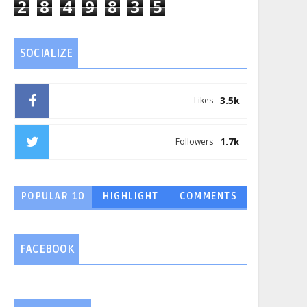
2
8
4
9
8
3
5
SOCIALIZE
3.5k
Likes
1.7k
Followers
POPULAR 10
HIGHLIGHT
COMMENTS
FACEBOOK