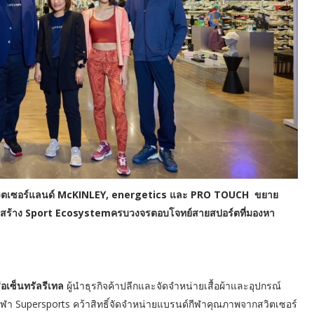
กสวิตเซอร์แลนด์ McKINLEY, energetics และ PRO TOUCH ขยาย
น้าสร้าง Sport Ecosystem​ครบวงจรตอบโจทย์สายสปอร์ตที่มองหา
ือเซ็นทรัลรีเทล
ผู้นำธุรกิจค้าปลีกและจัดจำหน่ายเสื้อผ้าและอุปกรณ์
กีฬา Supersports คว้าสิทธิ์จัดจำหน่ายแบรนด์กีฬาคุณภาพจากสวิตเซอร์