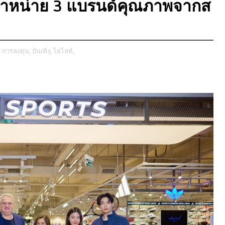
ัดจำหน่าย 3 แบรนด์คุณภาพจากส
า การลงทุน,
บันเทิง,
ไฮไลท์,