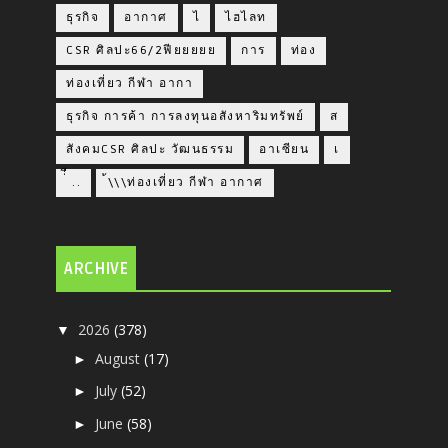
ธุรกิจ
อากาศ
ไ
ไฮไลท
CSR ศิลปะ66/2ฟียยยยย
การ
ท่อง
ท่องเที่ยว กีฬา อากา
ธุรกิจ การค้า การลงทุนอสังหาริมทรัพย์
ส
สังคมCSR ศิลปะ วัฒนธรรม
อาเซียน
เ
่่ื​ ..
้\\\ท่องเที่ยว กีฬา อากาศ
ARCHIVE
2026
(378)
▼
August
(17)
►
July
(52)
►
June
(58)
►