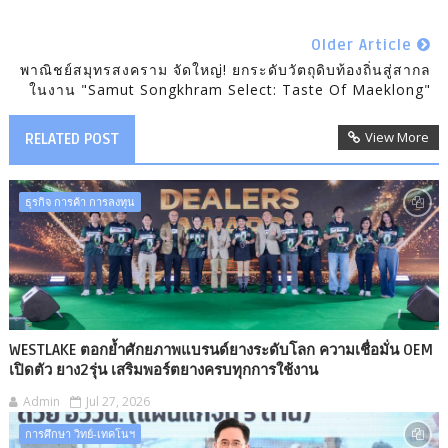
Older Article
พาณิชย์สมุทรสงคราม จัดใหญ่! ยกระดับวัตถุดิบท้องถิ่นสู่สากล
ในงาน "Samut Songkhram Select: Taste Of​ Maeklong"
View More
RELATED POST
ธุรกิจ การค้า การลงทุน
WESTLAKE ตอกย้ำศักยภาพแบรนด์ยางระดับโลก ความเชื่อมั่น OEM
เปิดตัว ยาง2รุ่น เสริมพอร์ตยางครบทุกการใช้งาน
Admin
Jul 27, 2026
การศึกษา วิทย์-เทคโนฯ