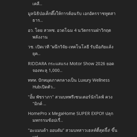
เคลื...
มูลนิธิป่อเต็กตึ๊งให้การต้อนรับ เอกอัครราชทูตสา
ธาร...
อว. โดย สวทช. อวดโฉม 4 นวัตกรรมฝ่าวิกฤต
พลังงาน
วช. เปิดเวที “ผนึกวิจัย-เทคโนโลยี รับมือภัยแล้ง
ยุค...
RIDDARA กระแสแรง Motor Show 2026 ยอด
จองทะลุ 1,000...
ททท. ปักหมุดภาคกลางเป็น Luxury Wellness
Hubเปิดตัว...
"อั้ม พัชราภา" สวมบทพรีเซนเตอร์นักไลฟ์ ควง
"มิกค์ ...
HomePro x MegaHome SUPER EXPO!! ปลุก
มหกรรมช้อปเรื่...
"อะแมนด้า ออบดัม” สวมบทสาวเฮลท์ตี้สุดจึ้ง! ขึ้น
แท่...