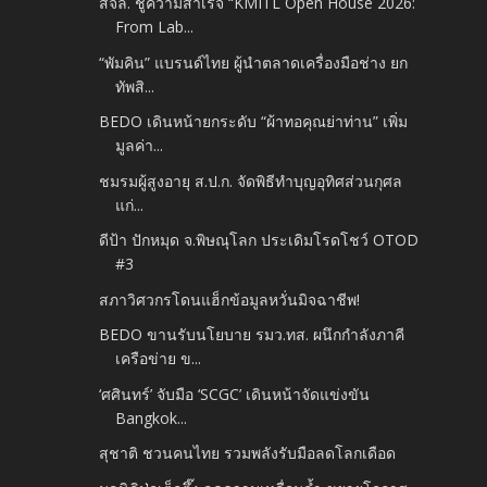
สจล. ชูความสำเร็จ “KMITL Open House 2026:
From Lab...
“พัมคิน” แบรนด์ไทย ผู้นำตลาดเครื่องมือช่าง ยก
ทัพสิ...
BEDO เดินหน้ายกระดับ “ผ้าทอคุณย่าท่าน” เพิ่ม
มูลค่า...
ชมรมผู้สูงอายุ ส.ป.ก. จัดพิธีทำบุญอุทิศส่วนกุศล
แก่...
ดีป้า ปักหมุด จ.พิษณุโลก ประเดิมโรดโชว์ OTOD
#3
สภาวิศวกรโดนแฮ็กข้อมูลหวั่นมิจฉาชีพ!
BEDO ขานรับนโยบาย รมว.ทส. ผนึกกำลังภาคี
เครือข่าย ข...
‘ศศินทร์’ จับมือ ‘SCGC’ เดินหน้าจัดแข่งขัน
Bangkok...
สุชาติ ชวนคนไทย รวมพลังรับมือลดโลกเดือด