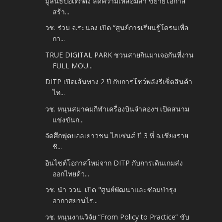
มูลนิธิป่อเต็กตึ๊ง ลดความเหลื่อมล้ำ ขยายโอกาส
สร้า...
วช. ร่วม จ.ระนอง เปิด “ศูนย์การเรียนรู้โดรนเพื่อ
กา...
TRUE DIGITAL PARK ชวนสายกินมาเจอกันที่งาน
FULL MOU...
DITP เปิดเส้นทาง 2 ปี กับการโชว์พลังรีเซ็ตสินค้า
ไท...
วช. หนุนสมาคมกีฬาเครื่องบินจำลองฯ เปิดสนาม
แข่งขันก...
จัดศึกฟุตบอลเยาวชน ไฮเซ่นส์ ปี 3 ที่ จ.เชียงราย
ชิ...
อินไซต์โอกาสใหม่จาก DITP กับการเดินเกมส่ง
ออกไทยด้ว...
วช. นำ ววน. เปิด "ศูนย์พัฒนาและซ่อมบำรุง
อากาศยานไร...
วช. หนุนงานวิจัย “From Policy to Practice” ขับ