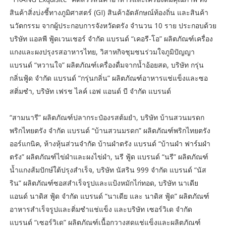
สินค้าสิ่งบ่งชี้ทางภูมิศาสตร์ (GI) สินค้าอัตลักษณ์ท้องถิ่น และสินค้า
นวัตกรรม จากผู้ประกอบการจังหวัดตรัง จำนวน 10 ราย ประกอบด้วย
บริษัท แอลพี ฟู้ดเวนเชอร์ จำกัด แบรนด์ “เคอรี-โอ” ผลิตภัณฑ์เครื่อง
แกงและผงปรุงรสอาหารไทย, วิสาหกิจชุมชนร่วมใจภูมิปัญญา
แบรนด์ “หวานใจ” ผลิตภัณฑ์เครื่องดื่มจากน้ำอ้อยสด, บริษัท กรุ่น
กลิ่นฟู้ด จำกัด แบรนด์ “กรุ่นกลิ่น” ผลิตภัณฑ์อาหารแช่แข็งและซอ
สติ่มซำ, บริษัท เฟรช ไลค์ เอฟ แอนด์ บี จำกัด แบรนด์
“สามนารี” ผลิตภัณฑ์ปลากระป๋องรสต้มยำ, บริษัท บ้านสวนมรดก
พริกไทยตรัง จำกัด แบรนด์ “บ้านสวนมรดก” ผลิตภัณฑ์พริกไทยตรัง
ออร์แกนิค, ห้างหุ้นส่วนจำกัด บ้านผำตรัง แบรนด์ “บ้านผำ ฟาร์มผำ
ตรัง” ผลิตภัณฑ์ไข่ผำและผงไข่ผำ, นรี ฟู้ด แบรนด์ “นรี” ผลิตภัณฑ์
น้ำแกงส้มปักษ์ใต้ปรุงสำเร็จ, บริษัท นัสริน 999 จำกัด แบรนด์ “นัส
ริน” ผลิตภัณฑ์ซอสสำเร็จรูปและแป้งหมักไก่ทอด, บริษัท นาเดีย
แอนด์ นาดิส ฟู้ด จำกัด แบรนด์ “นาเดีย และ นาดิส ฟู้ด” ผลิตภัณฑ์
อาหารสำเร็จรูปและติ่มซำแช่แข็ง และบริษัท เซอร์วิเด จำกัด
แบรนด์ “เซอร์วิเด” ผลิตภัณฑ์เนื้อกวางสดแช่แข็งและผลิตภัณฑ์