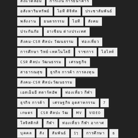
สิ่งแวดล้อม
การเงิน การธนาคาร
อสังหาริมทรัพย์
ไอที ดิจิทัล
ประชาสัมพันธ์
พลังงาน
ยนตรกรรม
ไอที
สังคม
ประกันภัย
อาเซียน ต่างประเทศ
สังคม-CSR ศิลปะ วัฒนธรรม
ท่องเที่ยว
การศึกษา วิทย์-เทคโนโลยี
ราชการ
ไฮไลท์
CSR ศิลปะ วัฒนธรรม
เศรษฐกิจ
สาธารณสุข
ธุรกิจ การค้า การลงทุน
สังคม-CSR ศิลปะวัฒนธรรม
เอสเอ็มอี สตาร์ทอัพ
ท่องเที่ยว กีฬา
ธุรกิจ การค้า
เศรษฐกิจ อุตสาหกรรม
7
เกษตร
CSR ศิลปะ วัฒ
MV
VIDEO
โลจิสติกส์
กีฬา
ท่องเที่ยว กีฬา อากาศ
บุคคล
สัง
สัมพันธ์
1ๅ
การศึกษา
ธ