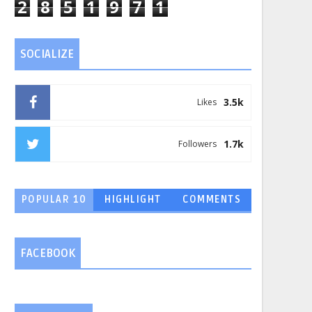
2
8
5
1
9
7
1
SOCIALIZE
3.5k
Likes
1.7k
Followers
POPULAR 10
HIGHLIGHT
COMMENTS
FACEBOOK