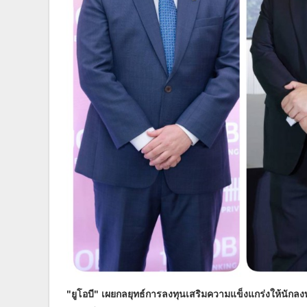
"ยูโอบี" เผยกลยุทธ์การลงทุนเสริมความแข็งแกร่งให้นั