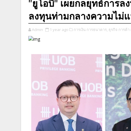
"ยูโอบี" เผยกลยุทธ์การล
ลงทุนท่ามกลางความไม่แ
Admin
1 year ago
การเงิน การธนาคาร,
ธุรกิจ การค้า