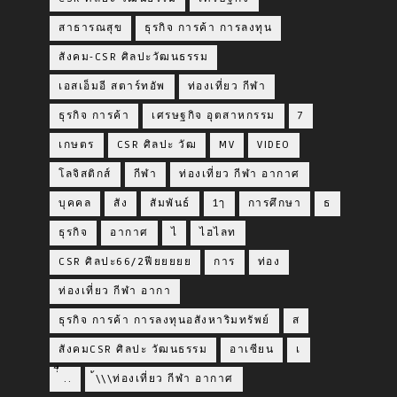
สาธารณสุข
ธุรกิจ การค้า การลงทุน
สังคม-CSR ศิลปะวัฒนธรรม
เอสเอ็มอี สตาร์ทอัพ
ท่องเที่ยว กีฬา
ธุรกิจ การค้า
เศรษฐกิจ อุตสาหกรรม
7
เกษตร
CSR ศิลปะ วัฒ
MV
VIDEO
โลจิสติกส์
กีฬา
ท่องเที่ยว กีฬา อากาศ
บุคคล
สัง
สัมพันธ์
1ๅ
การศึกษา
ธ
ธุรกิจ
อากาศ
ไ
ไฮไลท
CSR ศิลปะ66/2ฟียยยยย
การ
ท่อง
ท่องเที่ยว กีฬา อากา
ธุรกิจ การค้า การลงทุนอสังหาริมทรัพย์
ส
สังคมCSR ศิลปะ วัฒนธรรม
อาเซียน
เ
่่ื​ ..
้\\\ท่องเที่ยว กีฬา อากาศ