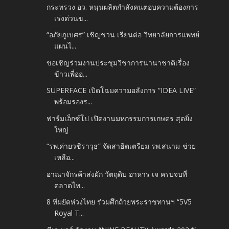
กระทรวง อว. หนุนผลิตกำลังคนตอบความต้องการ
เร่งด่วนข...
“อภัยภูเบศร” เชิญชวน เรียนต่อ วิทยาลัยการแพทย์
แผนไ...
ขอเชิญร่วมงานประชุมวิชาการนานาชาติเรื่อง
ข้าวเพื่ออ...
SUPERFACE เปิดโฉมความอลังการ “IDEA LIVE”
พร้อมรองร...
ฟาร์มเอ็กซ์โป เปิดงานมหกรรมการเกษตร สุดยิ่ง
ใหญ่
“รพ.ค่ายวชิราวุธ” จัดสาธิตเตรียม รพ.สนาม-ช่วย
เหลือ...
อาณาจักรค้าส่งผัก วัตถุดิบ อาหาร เจ ครบจบที่
ตลาดไท...
8 ทีมยัดห่วงไทย ร่วมศึกถ้วยพระราชทานฯ “5V5
Royal T...