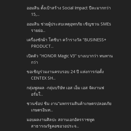
ออมสิน ตั้งเป้าสร้าง Social Impact ปีละมากกว่า
15,...
ออมสิน ช่วยผู้ประสบเหตุอุทกภัย เชิญชวน SMEs
รายย่อ...
เครื่องซักผ้า โตชิบา คว้ารางวัล “BUSINESS+
PRODUCT...
เปิดตัว "HONOR Magic V3" บางเบากว่า ทนทาน
กว่า
ขอเชิญร่วมงานครบรอบ 24 ปี แห่งการก่อตั้ง
CENTEX SH...
กลุ่มพูลผล -กลุ่มบริษัท เอส เอ็ม เอส จัดงานฟ
อรั่มใ...
ชวนช้อป ชิม งาน“มหกรรมสินค้าเกษตรปลอดภัย
เกษตรอินท...
มอบผลงานศิลปะ สถานเอกอัครราชทูต
สาธารณรัฐคอซอวอประจ...