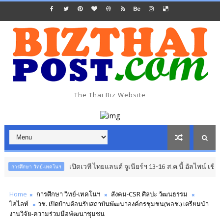
The Thai Biz Website
เปิดเวที ไทยแลนด์ จูเนียร์ฯ 13-16 ส.ค.นี้ อัลไพน์ เชียงใหม่
ษา วิทย์-เทคโนฯ
Home
การศึกษา วิทย์-เทคโนฯ
สังคม-CSR ศิลปะ วัฒนธรรม
ไฮไลท์
วช. เปิดบ้านต้อนรับสถาบันพัฒนาองค์กรชุมชน(พอช.) เตรียมนำ
งานวิจัย-ความร่วมมือพัฒนาชุมชน