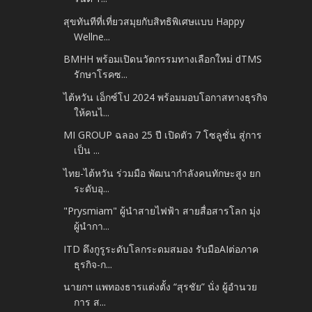
สุขทันทีที่เที่ยวสมุยกับสิทธิพิเศษแบบ Happy
Wellne...
BMHH พร้อมเปิดนวัตกรรมทางเลือกใหม่ dTMS
รักษาโรคซ...
ไต้หวัน เอ็กซ์โป 2024 พร้อมมอบโอกาสทางธุรกิจ
ให้คนไ...
MI GROUP ฉลอง 25 ปี เปิดตัว 7 โซลูชั่น สู่การ
เป็น ...
ไทย-ไต้หวัน ร่วมมือ พัฒนากำลังคนทักษะสูง ยก
ระดับอุ...
"Prysmiam" ผู้นำสายไฟฟ้า สายสื่อสารโลก มุ่ง
ผู้นำกา...
ITD ดึงกูรูระดับโลกระดมสมอง รับมือAIต่อภาค
ธุรกิจ-ก...
นายกฯ แพทองธารแต่งตั้ง “สุรชัย” นั่ง ผู้อำนวย
การ ส...