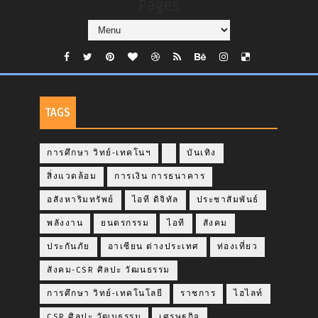
Pages
TAGS
การศึกษา วิทย์-เทคโนฯ
บันเทิง
สิ่งแวดล้อม
การเงิน การธนาคาร
อสังหาริมทรัพย์
ไอที ดิจิทัล
ประชาสัมพันธ์
พลังงาน
ยนตรกรรม
ไอที
สังคม
ประกันภัย
อาเซียน ต่างประเทศ
ท่องเที่ยว
สังคม-CSR ศิลปะ วัฒนธรรม
การศึกษา วิทย์-เทคโนโลยี
ราชการ
ไฮไลท์
CSR ศิลปะ วัฒนธรรม
เศรษฐกิจ