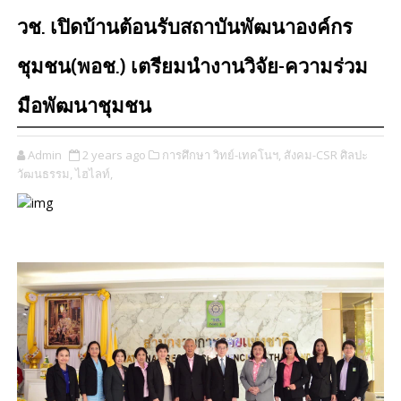
วช. เปิดบ้านต้อนรับสถาบันพัฒนาองค์กร
ชุมชน(พอช.) เตรียมนำงานวิจัย-ความร่วม
มือพัฒนาชุมชน
Admin
2 years ago
การศึกษา วิทย์-เทคโนฯ,
สังคม-CSR ศิลปะ
วัฒนธรรม,
ไฮไลท์,