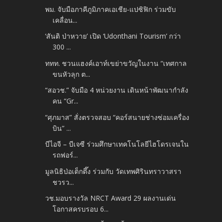
พม. จับมือภาคีภูมิภาคเอเชีย-แปซิฟิก ร่วมขับ
เคลื่อน...
‘สันติ ป่าหวาย’ เปิด ‘Udonthani Tourism’ กว่า
300 ...
ททท. ชวนแฮงค์เอาท์เขย่าขวัญในงาน “เทศกาล
ขนหัวลุก ต...
“สอวช.” จับมือ 4 หน่วยงาน เดินหน้าพัฒนากำลัง
คน “Gr...
“ศุภมาส” สั่งตรวจสอบ “คอร์สนายช่างซ่อมเครื่อง
บิน” ...
บีไอจี – บีเจซี ร่วมศึกษาเทคโนโลยีไฮโดรเจนใน
รถฟอร์...
มูลนิธิป่อเต็กตึ๊ง ร่วมกับ วัดเทพศิรินทราวาสรา
ชวรว...
วช.มอบรางวัล NRCT Award 29 ผลงานเด่น
โอกาสครบรอบ 6...