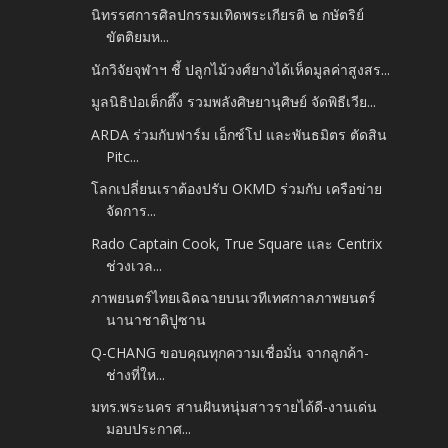
นิทรรศการศิลปกรรมเทิดพระเกียรติ ๒ กษัตริย์
ขัตติยมห...
นักวิจัยจุฬาฯ ชี้ ปลูกไม้วงศ์ยางได้เห็ดมูลค่าสูงสร...
มูลนิธิป่อเต็กตึ๊ง รวมพลังศิษยานุศิษย์ จัดพิธีเวีย...
ARDA ร่วมกับฟาร์ม เอ็กซ์โป และพันธมิตร ตัดสิน
Pitc...
โลกเปลี่ยนเราต้องปรับ OKMD ร่วมกับ เครือข่าย
จัดการ...
Rado Captain Cook, True Square และ Centrix
ช่วงเวล...
ภาพยนตร์ไทยเฉิดฉายบนเวทีเทศกาลภาพยนตร์
นานาชาติปูซาน
Q-CHANG ขอบคุณทุกความเชื่อมั่น จากลูกค้า-
ช่างที่ให...
มทร.พระนคร สานฝันหนุ่มสาวรายได้ดี-งานเด่น
มอบประกาศ...