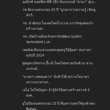
ออนิกซ์ ฮอสพิทาลิตี้ กรุ๊ป ปั้นแบรนด์ “ชามา” สู่เบ...
วช.จัดงานครบรอบ 65 ปี “บูรณาการความรู้ เชิดชู
นักวิ...
วช. นำศิลปะโมเสคไทยโบราณ จากวัสดุเศษแก้ว
สร้างงานศ...
วช. เปิดบ้านต้อนรับสถาบันพัฒนาองค์กร
ชุมชน(พอช.) เต...
เทคนิคเลือกแหวนเพชรสุดหรูให้คุ้มค่า สมราคา
ฉบับปี 2024
ทูตอุสเบกิสถาน อึ้ง ผ้าไหมไทยสวยเกินต้าน ชวน
แบรนด์...
“นายกฯ แพทองธาร” นั่งหัวโต๊ะสภานโยบายฯ
เคาะแนวทางก...
เอไอ ไม่ใช่ปัญหา ถ้ารู้จักใช้อย่างสร้างสรรค์ 4
องค...
ยูโอบีฉลองครบรอบ 25 ปี คืนความสุขให้ลูกค้าคน
พิเศษจ...