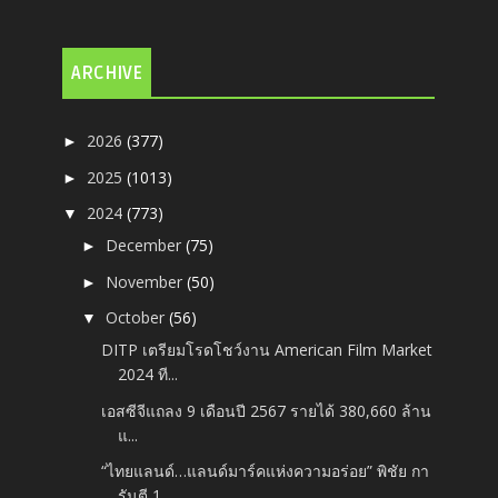
ARCHIVE
2026
(377)
►
2025
(1013)
►
2024
(773)
▼
December
(75)
►
November
(50)
►
October
(56)
▼
DITP เตรียมโรดโชว์งาน American Film Market
2024 ที...
เอสซีจีแถลง 9 เดือนปี 2567 รายได้ 380,660 ล้าน
แ...
“ไทยแลนด์…แลนด์มาร์คแห่งความอร่อย” พิชัย กา
รันตี 1...