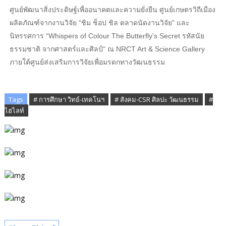
ศูนย์พัฒนาสิ่งประดิษฐ์เพื่ออนาคตและความยั่งยืน ศูนย์เกษตรวิถีเมือง
ผลิตภัณฑ์จากงานวิจัย “ชิม ช็อป ชิล ตลาดนัดงานวิจัย” และ
นิทรรศการ “Whispers of Colour The Butterfly’s Secret รหัสนัย
ธรรมชาติ จากศาสตร์และศิลป์“ ณ NRCT Art & Science Gallery
ภายใต้ศูนย์ส่งเสริมการวิจัยเพื่อมรดกทางวัฒนธรรม
Tags
# การศึกษา วิทย์-เทคโนฯ
# สังคม-CSR ศิลปะ วัฒนธรรม
#
ไฮไลท์